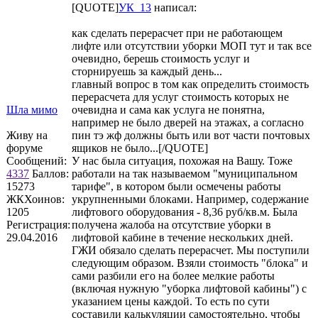
[QUOTE]
УК_13
написал:
как сделать перерасчет при не работающем
лифте или отсутствии уборки МОП тут и так все
очевидно, берешь стоимость услуг и
сторнируешь за каждый день...
главный вопрос в том как определить стоимость
перерасчета для услуг стоимость которых не
Шла мимо
очевидна и сама как услуга не понятна,
например не было дверей на этажах, а согласно
Живу на
пин тэ жф должны быть или вот части почтовых
форуме
ящиков не было...[/QUOTE]
Сообщений:
У нас была ситуация, похожая на Вашу. Тоже
4337
Баллов:
работали на так называемом "муниципальном
15273
тарифе", в котором были осмечены работы
ЖКХоинов:
укрупненными блоками. Например, содержание
1205
лифтового оборудования - 8,36 руб/кв.м. Была
Регистрация:
получена жалоба на отсутствие уборки в
29.04.2016
лифтовой кабине в течение нескольких дней.
ГЖИ обязало сделать перерасчет. Мы поступили
следующим образом. Взяли стоимость "блока" и
сами разбили его на более мелкие работы
(включая нужную "уборка лифтовой кабины") с
указанием цены каждой. То есть по сути
составили калькуляции самостоятельно, чтобы