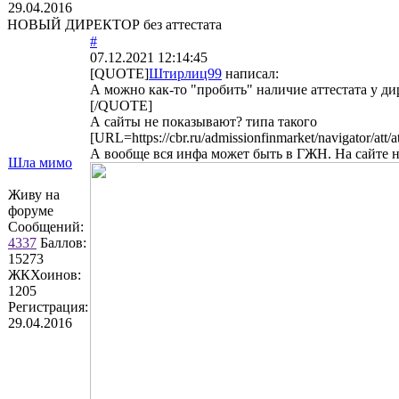
29.04.2016
НОВЫЙ ДИРЕКТОР без аттестата
#
07.12.2021 12:14:45
[QUOTE]
Штирлиц99
написал:
А можно как-то "пробить" наличие аттестата у д
[/QUOTE]
А сайты не показывают? типа такого
[URL=https://cbr.ru/admissionfinmarket/navigator/att/a
А вообще вся инфа может быть в ГЖН. На сайте н
Шла мимо
Живу на
форуме
Сообщений:
4337
Баллов:
15273
ЖКХоинов:
1205
Регистрация:
29.04.2016