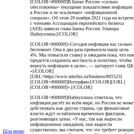
[COLOR=#0000ff]В Банке России «сильно
обеспокоены» текущими показателями инфляции
в России и не исключают «инфляционной
спирали». Об этом 29 ноября 2021 года на встрече
с членами Ассоциации европейского бизнеса
(АЕБ) заявила глава Банка России Эльвира
Набиуллина.[/COLOR]
[COLOR=#0000ff]«Сегодня инфляция нас сильно
беспокоит. Она в два раза превысила нашу цель
4%. Мы повысили ставку и ожидаем пока, что на
придется сохранить жесткость в политике, чтобы
вернуть инфляцию к цели», — цитирует главу ЦБ
«[/COLOR]
[URL=https://www.interfax.ru/business/805523]
[COLOR=#0000ff]Интерфакс[/COLOR][/URL]
[COLOR=#0000ff]».[/COLOR]
[COLOR=#0000ff]Набиуллина отметила, что
инфляция растёт во всём мире, но Россия не може
действовать как другие страны, где финансовые
власти ждут ослабления временных факторов,
разгоняющих цены. «У нас, так как выросли
инфляционные ожидания, они выросли
существенно, мы считаем, что это требует реакци
Шла мимо