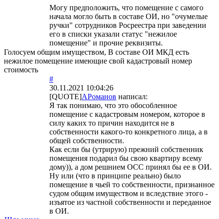
Могу предположить, что помещение с самого
начала могло быть в составе ОИ, но "очумелые
ручки" сотрудников Росреестра при заведении
его в списки указали статус "нежилое
помещение" и прочие реквизиты.
Голосуем общим имуществом, В составе ОИ МКД есть
нежилое помещение имеющие свой кадастровый номер
стоимость
#
30.11.2021 10:04:26
[QUOTE]
АРоманов
написал:
Я так понимаю, что это обособленное
помещение с кадастровым номером, которое в
силу каких то причин находится не в
собственности какого-то конкретного лица, а в
общей собственности.
Как если бы (утрирую) прежний собственник
помещения подарил бы свою квартиру всему
дому)), а дом решнием ОСС принял бы ее в ОИ.
Ну или (что в принципе реально) было
помещение в чьей то собственности, признанное
судом общим имуществом и вследствие этого -
изъятое из частной собственности и переданное
в ОИ.