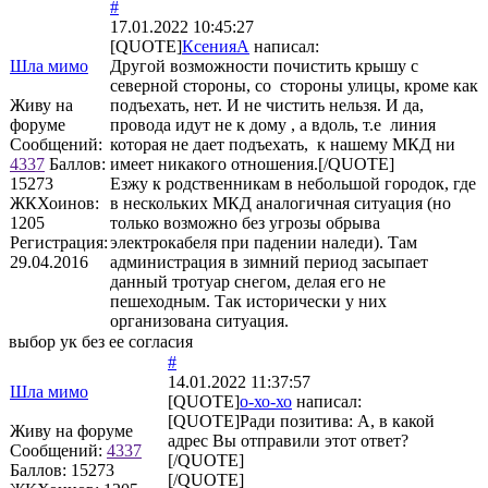
#
17.01.2022 10:45:27
[QUOTE]
КсенияА
написал:
Шла мимо
Другой возможности почистить крышу с
северной стороны, со стороны улицы, кроме как
Живу на
подъехать, нет. И не чистить нельзя. И да,
форуме
провода идут не к дому , а вдоль, т.е линия
Сообщений:
которая не дает подъехать, к нашему МКД ни
4337
Баллов:
имеет никакого отношения.[/QUOTE]
15273
Езжу к родственникам в небольшой городок, где
ЖКХоинов:
в нескольких МКД аналогичная ситуация (но
1205
только возможно без угрозы обрыва
Регистрация:
электрокабеля при падении наледи). Там
29.04.2016
администрация в зимний период засыпает
данный тротуар снегом, делая его не
пешеходным. Так исторически у них
организована ситуация.
выбор ук без ее согласия
#
14.01.2022 11:37:57
Шла мимо
[QUOTE]
о-хо-хо
написал:
[QUOTE]Ради позитива: А, в какой
Живу на форуме
адрес Вы отправили этот ответ?
Сообщений:
4337
[/QUOTE]
Баллов:
15273
[/QUOTE]