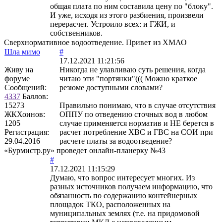
общая плата по ним составила цену по "блоку".
И уже, исходя из этого разбиения, произвели
перерасчет. Устроило всех: и ГЖИ, и
собственников.
Сверхнормативное водоотведение. Привет из ХМАО
Шла мимо
#
17.12.2021 11:21:56
Живу на
Никогда не улавливаю суть решения, когда
форуме
читаю эти "портянки"((( Можно краткое
Сообщений:
резюме доступными словами?
4337
Баллов:
15273
Правильно понимаю, что в случае отсутствия
ЖКХоинов:
ОППУ по отведению сточных вод в любом
1205
случае применяется норматив и НЕ берется в
Регистрация:
расчет потребление ХВС и ГВС на СОИ при
29.04.2016
расчете платы за водоотведение?
«Бурмистр.ру» проведет онлайн-планерку №43
#
17.12.2021 11:15:29
Думаю, что вопрос интересует многих. Из
разных источников получаем информацию, что
обязанность по содержанию контейнерных
площадок ТКО, расположенных на
муниципальных землях (т.е. на придомовой