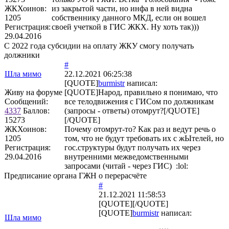
ЖКХоинов:
из закрытой части, но инфа в ней видна
1205
собственнику данного МКД, если он вошел
Регистрация:
своей учеткой в ГИС ЖКХ. Ну хоть так)))
29.04.2016
С 2022 года субсидии на оплату ЖКУ смогу получать
должники
#
Шла мимо
22.12.2021 06:25:38
[QUOTE]
burmistr
написал:
Живу на форуме
[QUOTE]Народ, правильно я понимаю, что
Сообщений:
все телодвижения с ГИСом по должникам
4337
Баллов:
(запросы - ответы) отомрут?[/QUOTE]
15273
[/QUOTE]
ЖКХоинов:
Почему отомрут-то? Как раз и ведут речь о
1205
том, что не будут требовать их с жЫтелей, но
Регистрация:
гос.структуры будут получать их через
29.04.2016
внутренними межведомственными
запросами (читай - через ГИС) :lol:
Предписание органа ГЖН о перерасчёте
#
21.12.2021 11:58:53
[QUOTE][/QUOTE]
[QUOTE]
burmistr
написал:
Шла мимо