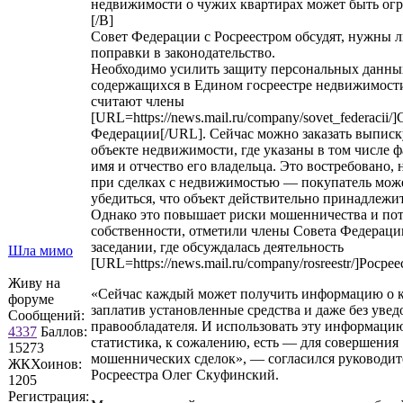
недвижимости о чужих квартирах может быть огр
[/B]
Совет Федерации с Росреестром обсудят, нужны л
поправки в законодательство.
Необходимо усилить защиту персональных данны
содержащихся в Едином госреестре недвижимост
считают члены
[URL=https://news.mail.ru/company/sovet_federacii/
Федерации[/URL]. Сейчас можно заказать выписк
объекте недвижимости, где указаны в том числе 
имя и отчество его владельца. Это востребовано, 
при сделках с недвижимостью — покупатель мож
убедиться, что объект действительно принадлежи
Однако это повышает риски мошенничества и по
собственности, отметили члены Совета Федераци
заседании, где обсуждалась деятельность
Шла мимо
[URL=https://news.mail.ru/company/rosreestr/]Росре
Живу на
«Сейчас каждый может получить информацию о 
форуме
заплатив установленные средства и даже без уве
Сообщений:
правообладателя. И использовать эту информаци
4337
Баллов:
статистика, к сожалению, есть — для совершения
15273
мошеннических сделок», — согласился руководит
ЖКХоинов:
Росреестра Олег Скуфинский.
1205
Регистрация: