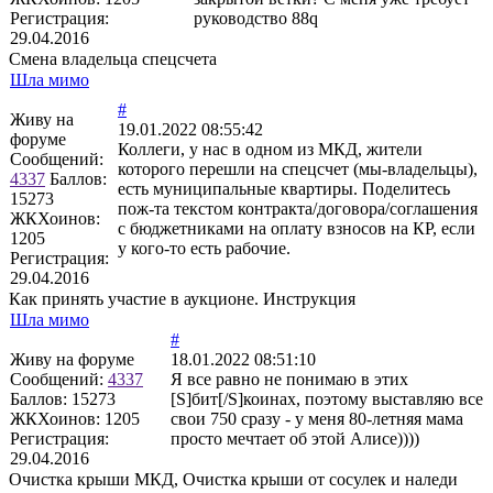
Регистрация:
руководство 88q
29.04.2016
Смена владельца спецсчета
Шла мимо
#
Живу на
19.01.2022 08:55:42
форуме
Коллеги, у нас в одном из МКД, жители
Сообщений:
которого перешли на спецсчет (мы-владельцы),
4337
Баллов:
есть муниципальные квартиры. Поделитесь
15273
пож-та текстом контракта/договора/соглашения
ЖКХоинов:
с бюджетниками на оплату взносов на КР, если
1205
у кого-то есть рабочие.
Регистрация:
29.04.2016
Как принять участие в аукционе. Инструкция
Шла мимо
#
Живу на форуме
18.01.2022 08:51:10
Сообщений:
4337
Я все равно не понимаю в этих
Баллов:
15273
[S]бит[/S]коинах, поэтому выставляю все
ЖКХоинов: 1205
свои 750 сразу - у меня 80-летняя мама
Регистрация:
просто мечтает об этой Алисе))))
29.04.2016
Очистка крыши МКД, Очистка крыши от сосулек и наледи