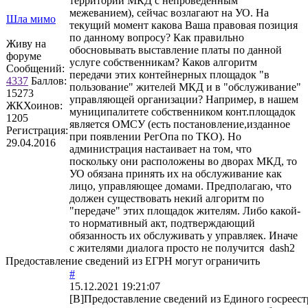
территории МКД с непроведенным
межеванием), сейчас возлагают на УО. На
Шла мимо
текущий момент какова Ваша правовая позиция
по данному вопросу? Как правильно
Живу на
обосновывать выставление платы по данной
форуме
услуге собственникам? Каков алгоритм
Сообщений:
передачи этих контейнерных площадок "в
4337
Баллов:
пользование" жителей МКД и в "обслуживание"
15273
управляющей организации? Например, в нашем
ЖКХоинов:
муниципалитете собственником конт.площадок
1205
является ОМСУ (есть постановление,изданное
Регистрация:
при появлении РегОпа по ТКО). Но
29.04.2016
администрация настаивает на том, что
поскольку они расположены во дворах МКД, то
УО обязана принять их на обслуживание как
лицо, управляющее домами. Предполагаю, что
должен существовать некий алгоритм по
"передаче" этих площадок жителям. Либо какой-
то нормативный акт, подтверждающий
обязанность их обслуживать у управляек. Иначе
с жителями диалога просто не получится dash2
Предоставление сведений из ЕГРН могут ограничить
#
15.12.2021 19:21:07
[B]Предоставление сведений из Единого госреест