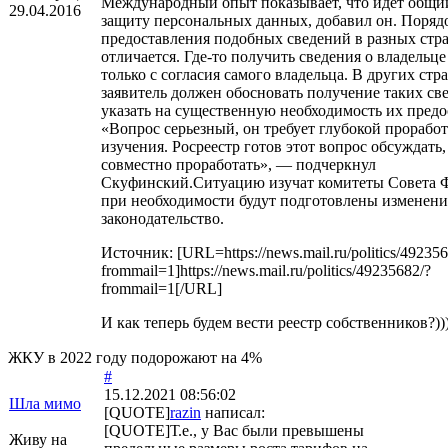
Международный опыт показывает, что идет общий
29.04.2016
защиту персональных данных, добавил он. Поряд
предоставления подобных сведений в разных стр
отличается. Где-то получить сведения о владельц
только с согласия самого владельца. В других стр
заявитель должен обосновать получение таких св
указать на существенную необходимость их предо
«Вопрос серьезный, он требует глубокой прорабо
изучения. Росреестр готов этот вопрос обсуждать,
совместно проработать», — подчеркнул
Скуфинский.Ситуацию изучат комитеты Совета 
при необходимости будут подготовлены изменени
законодательство.
Источник: [URL=https://news.mail.ru/politics/492356
frommail=1]https://news.mail.ru/politics/49235682/?
frommail=1[/URL]
И как теперь будем вести реестр собственников?))
ЖКУ в 2022 году подорожают на 4%
#
15.12.2021 08:56:02
Шла мимо
[QUOTE]
razin
написал:
[QUOTE]Т.е., у Вас были превышены
Живу на