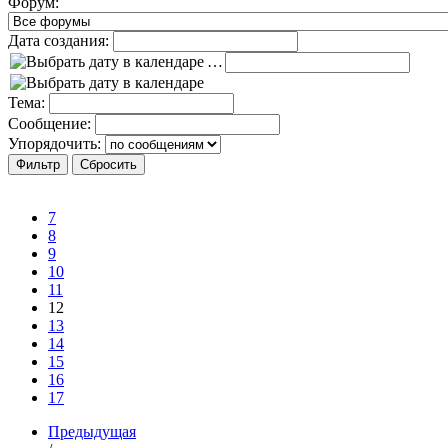
Форум:
Дата создания:
…
Тема:
Сообщение:
Упорядочить:
7
8
9
10
11
12
13
14
15
16
17
Предыдущая