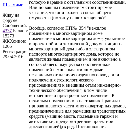
голосую наравне с остальными собственниками.
Шла мимо
Или по вашим помещениям стоит прямое
указание, что они входят в состав общего
Живу на
имущества (по типу наших кладовок)?
форуме
Сообщений:
Вообще, согласно ПП№ 354 "нежилое
4337
Баллов:
помещение в многоквартирном доме" -
15273
помещение в многоквартирном доме, указанное
ЖКХоинов:
в проектной или технической документации на
1205
многоквартирный дом либо в электронном
Регистрация:
паспорте многоквартирного дома, которое не
29.04.2016
является жилым помещением и не включено в
состав общего имущества собственников
помещений в многоквартирном доме
независимо от наличия отдельного входа или
подключения (технологического
присоединения) к внешним сетям инженерно-
технического обеспечения, в том числе
встроенные и пристроенные помещения. К
нежилым помещениям в настоящих Правилах
приравниваются части многоквартирных домов,
предназначенные для размещения транспортных
средств (машино-места, подземные гаражи и
автостоянки, предусмотренные проектной
документацией);(в ред. Постановления