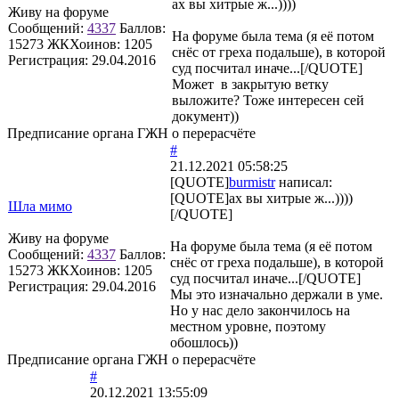
ах вы хитрые ж...))))
Живу на форуме
Сообщений:
4337
Баллов:
На форуме была тема (я её потом
15273
ЖКХоинов: 1205
снёс от греха подальше), в которой
Регистрация:
29.04.2016
суд посчитал иначе...[/QUOTE]
Может в закрытую ветку
выложите? Тоже интересен сей
документ))
Предписание органа ГЖН о перерасчёте
#
21.12.2021 05:58:25
[QUOTE]
burmistr
написал:
[QUOTE]ах вы хитрые ж...))))
Шла мимо
[/QUOTE]
Живу на форуме
На форуме была тема (я её потом
Сообщений:
4337
Баллов:
снёс от греха подальше), в которой
15273
ЖКХоинов: 1205
суд посчитал иначе...[/QUOTE]
Регистрация:
29.04.2016
Мы это изначально держали в уме.
Но у нас дело закончилось на
местном уровне, поэтому
обошлось))
Предписание органа ГЖН о перерасчёте
#
20.12.2021 13:55:09