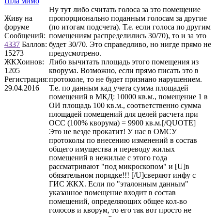
Шла мимо
Ну тут либо считать голоса за это помещение
Живу на
пропорционально поданным голосам за другие
форуме
(по итогам подсчета). Т.е. если голоса по другим
Сообщений:
помещениям распределились 30/70), то и за это
4337
Баллов:
будет 30/70. Это справедливо, но нигде прямо не
15273
предусмотрено.
ЖКХоинов:
Либо вычитать площадь этого помещения из
1205
кворума. Возможно, если прямо писать это в
Регистрация:
протоколе, то не будет признано нарушением.
29.04.2016
Т.е. по данным кад учета сумма площадей
помещений в МКД: 10000 кв.м., помещение 1 в
ОИ площадь 100 кв.м., соответственно сумма
площадей помещений для целей расчета при
ОСС (100% кворума) = 9900 кв.м.[/QUOTE]
Это не везде прокатит! У нас в ОМСУ
протоколы по внесению изменений в состав
общего имущества и переводу жилых
помещений в нежилые с этого года
рассматривают "под микроскопом" и [U]в
обязательном порядке!!! [/U]сверяют инфу с
ГИС ЖКХ. Если по "эталонным данным"
указанное помещение входит в состав
помещений, определяющих общее кол-во
голосов и кворум, то его так вот просто не