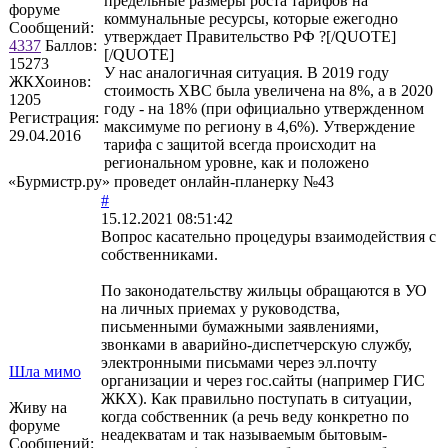
предельные размеры роста тарифов на
форуме
коммунальные ресурсы, которые ежегодно
Сообщений:
утверждает Правительство РФ ?[/QUOTE]
4337
Баллов:
[/QUOTE]
15273
У нас аналогичная ситуация. В 2019 году
ЖКХоинов:
стоимость ХВС была увеличена на 8%, а в 2020
1205
году - на 18% (при официально утвержденном
Регистрация:
максимуме по региону в 4,6%). Утверждение
29.04.2016
тарифа с защитой всегда происходит на
региональном уровне, как и положено
«Бурмистр.ру» проведет онлайн-планерку №43
#
15.12.2021 08:51:42
Вопрос касательно процедуры взаимодействия с
собственниками.
По законодательству жильцы обращаются в УО
на личных приемах у руководства,
письменными бумажными заявлениями,
звонками в аварийно-диспетчерскую службу,
электронными письмами через эл.почту
Шла мимо
организации и через гос.сайты (например ГИС
ЖКХ). Как правильно поступать в ситуации,
Живу на
когда собственник (а речь веду конкретно по
форуме
неадекватам и так называемым бытовым-
Сообщений: