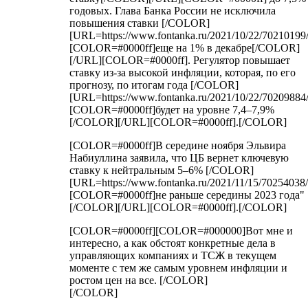
годовых. Глава Банка России не исключила
повышения ставки [/COLOR]
[URL=https://www.fontanka.ru/2021/10/22/70210199/
[COLOR=#0000ff]еще на 1% в декабре[/COLOR]
[/URL][COLOR=#0000ff]. Регулятор повышает
ставку из-за высокой инфляции, которая, по его
прогнозу, по итогам года [/COLOR]
[URL=https://www.fontanka.ru/2021/10/22/70209884/
[COLOR=#0000ff]будет на уровне 7,4–7,9%
[/COLOR][/URL][COLOR=#0000ff].[/COLOR]
[COLOR=#0000ff]В середине ноября Эльвира
Набиуллина заявила, что ЦБ вернет ключевую
ставку к нейтральным 5–6% [/COLOR]
[URL=https://www.fontanka.ru/2021/11/15/70254038/
[COLOR=#0000ff]не раньше середины 2023 года"
[/COLOR][/URL][COLOR=#0000ff].[/COLOR]
[COLOR=#0000ff][COLOR=#000000]Вот мне и
интересно, а как обстоят конкретные дела в
управляющих компаниях и ТСЖ в текущем
моменте с тем же самым уровнем инфляции и
ростом цен на все. [/COLOR]
[/COLOR]