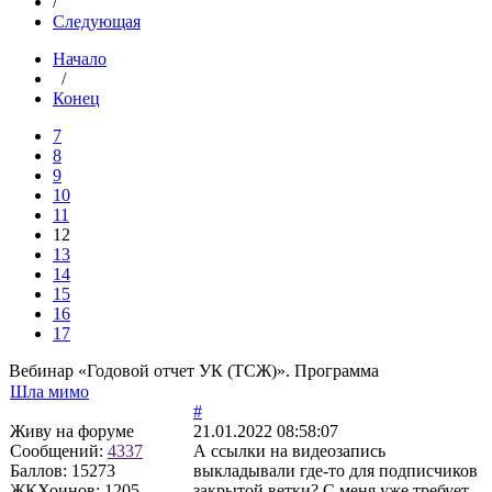
/
Следующая
Начало
/
Конец
7
8
9
10
11
12
13
14
15
16
17
Вебинар «Годовой отчет УК (ТСЖ)». Программа
Шла мимо
#
Живу на форуме
21.01.2022 08:58:07
Сообщений:
4337
А ссылки на видеозапись
Баллов:
15273
выкладывали где-то для подписчиков
ЖКХоинов: 1205
закрытой ветки? С меня уже требует