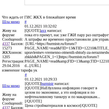
Что ждать от ГИС ЖКХ в ближайшее время
Шла мимо
#
01.12.2021 10:32:02
Живу на
[QUOTE]
axx
написал:
форуме
пока его примут, нас уже ГЖИ пару раз оштрафу
Сообщений:
А штрафы же временно приостановили для управ
4337
Баллов:
[URL=https://burmistr.ru/forum/?
15273
PAGE_NAME=read&FID=13&TID=12210&TITLE_S
ЖКХоинов:
upravlentsev-vremenno-otmenili-shtrafy-za-nerazmeshc
1205
zhkkh&PAGEN_1=1]https://burmistr.ru/forum/?
Регистрация:
PAGE_NAME=read&amp;FID=13&amp;TID=12210
29.04.2016
d...[/URL]
изменение тарифа ук
#
01.12.2021 10:29:33
[QUOTE]
burmistr
написал:
Шла мимо
[QUOTE]НаЕбуллина инфляцию говорит в
целом по экономике, а это инфляция и по
Живу на
нефтеналивному танкеру и по макарошкам...
форуме
[/QUOTE]
Сообщений:
Цена стройматериалов в космосе[/QUOTE]
4337
Баллов: