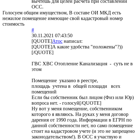
вычтешь для целей расчета при составлении
ОСС.
Голосуем общим имуществом, В составе ОИ МКД есть
нежилое помещение имеющие свой кадастровый номер
стоимость
#
30.11.2021 07:43:50
[QUOTE]
Атос
написал:
[QUOTE]А какие удобства "положены"?))
[/QUOTE]
ГВС ХВС Отопление Канализация - суть не в
этом
Помещение указано в реестре,
площадь учтена в общей площади всех
помещений
Если бы собственник был лицом (Физ или Юр)
вопроса нет. - голосуй[/QUOTE]
Ну вот у меня помещение, собственником
которого я являюсь. На руках у меня договор
дарения от 1990 года. Информации в ЕГРН по
данной собственности нет, но само помещение
стоит на кадастровом учете (и это не запрещено
законодательством!). В ОСС я участвую и