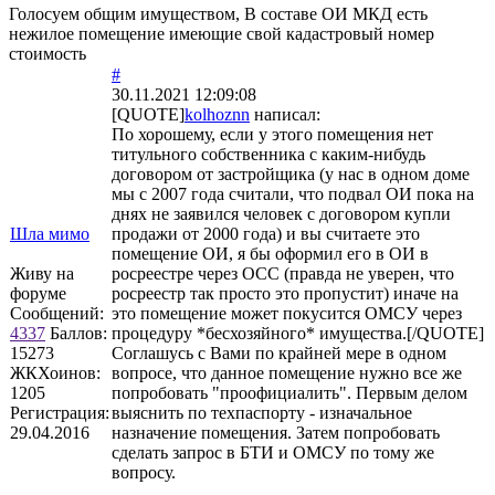
Голосуем общим имуществом, В составе ОИ МКД есть
нежилое помещение имеющие свой кадастровый номер
стоимость
#
30.11.2021 12:09:08
[QUOTE]
kolhoznn
написал:
По хорошему, если у этого помещения нет
титульного собственника с каким-нибудь
договором от застройщика (у нас в одном доме
мы с 2007 года считали, что подвал ОИ пока на
днях не заявился человек с договором купли
Шла мимо
продажи от 2000 года) и вы считаете это
помещение ОИ, я бы оформил его в ОИ в
Живу на
росреестре через ОСС (правда не уверен, что
форуме
росреестр так просто это пропустит) иначе на
Сообщений:
это помещение может покусится ОМСУ через
4337
Баллов:
процедуру *бесхозяйного* имущества.[/QUOTE]
15273
Соглашусь с Вами по крайней мере в одном
ЖКХоинов:
вопросе, что данное помещение нужно все же
1205
попробовать "проофициалить". Первым делом
Регистрация:
выяснить по техпаспорту - изначальное
29.04.2016
назначение помещения. Затем попробовать
сделать запрос в БТИ и ОМСУ по тому же
вопросу.