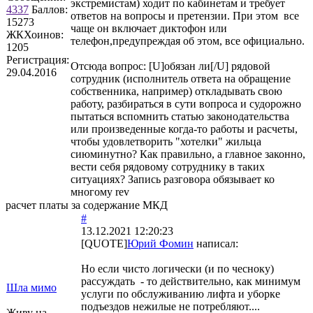
экстремистам) ходит по кабинетам и требует
4337
Баллов:
ответов на вопросы и претензии. При этом все
15273
чаще он включает диктофон или
ЖКХоинов:
телефон,предупреждая об этом, все официально.
1205
Регистрация:
Отсюда вопрос: [U]обязан ли[/U] рядовой
29.04.2016
сотрудник (исполнитель ответа на обращение
собственника, например) откладывать свою
работу, разбираться в сути вопроса и судорожно
пытаться вспомнить статью законодательства
или произведенные когда-то работы и расчеты,
чтобы удовлетворить "хотелки" жильца
сиюминутно? Как правильно, а главное законно,
вести себя рядовому сотруднику в таких
ситуациях? Запись разговора обязывает ко
многому rev
расчет платы за содержание МКД
#
13.12.2021 12:20:23
[QUOTE]
Юрий Фомин
написал:
Но если чисто логически (и по чесноку)
рассуждать - то действительно, как минимум
Шла мимо
услуги по обслуживанию лифта и уборке
подъездов нежилые не потребляют....
Живу на