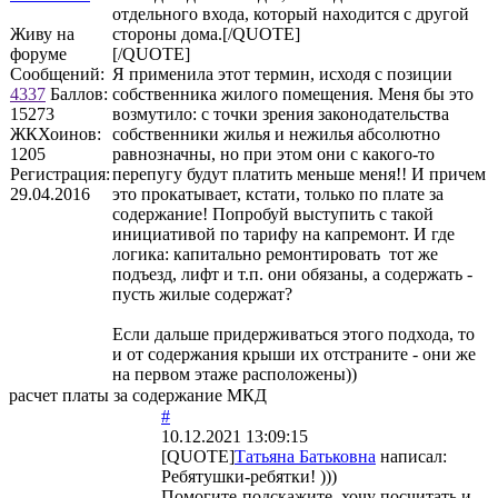
отдельного входа, который находится с другой
Живу на
стороны дома.[/QUOTE]
форуме
[/QUOTE]
Сообщений:
Я применила этот термин, исходя с позиции
4337
Баллов:
собственника жилого помещения. Меня бы это
15273
возмутило: с точки зрения законодательства
ЖКХоинов:
собственники жилья и нежилья абсолютно
1205
равнозначны, но при этом они с какого-то
Регистрация:
перепугу будут платить меньше меня!! И причем
29.04.2016
это прокатывает, кстати, только по плате за
содержание! Попробуй выступить с такой
инициативой по тарифу на капремонт. И где
логика: капитально ремонтировать тот же
подъезд, лифт и т.п. они обязаны, а содержать -
пусть жилые содержат?
Если дальше придерживаться этого подхода, то
и от содержания крыши их отстраните - они же
на первом этаже расположены))
расчет платы за содержание МКД
#
10.12.2021 13:09:15
[QUOTE]
Татьяна Батьковна
написал:
Ребятушки-ребятки! )))
Помогите-подскажите, хочу посчитать и