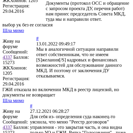
ЖКХоинов: 1205
Документы (протокол ОСС и обращение
Регистрация:
с запросом проекта ДУ, перечня работ)
29.04.2016
нам принес председатель Совета МКД,
туда мы и направили ответ.
выбор ук без ее согласия
Шла мимо
#
Живу на
13.01.2022 09:49:17
форуме
Мы в аналогичной ситуации направили
Сообщений:
ответ собственникам, что не имеем
4337
Баллов:
[S]желания[/S] кадровых и финансовых
15273
возможностей для обслуживание данного
ЖКХоинов:
МКД. И поэтому от заключения ДУ
1205
отказываемся.
Регистрация:
29.04.2016
ГЖИ отказала во включении МКД в реестр лицензий, но
документы не возвращает
Шла мимо
#
Живу на
27.12.2021 06:28:27
форуме
Для себя из- определения суда наконец-то
Сообщений:
уяснила, что меню "Реестр договоров"
4337
Баллов:
управления - это закрытая часть, и она видна
15273
только УО и ГЖИ. Ветка "Голосования" - тоже