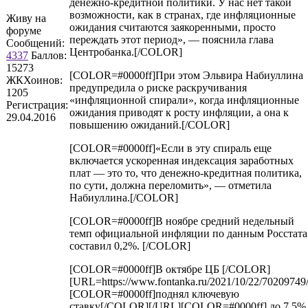
денежно-кредитной политики. У нас нет такой
возможности, как в странах, где инфляционные
Живу на
ожидания считаются заякоренными, просто
форуме
переждать этот период», — пояснила глава
Сообщений:
Центробанка.[/COLOR]
4337
Баллов:
15273
[COLOR=#0000ff]При этом Эльвира Набиуллина
ЖКХоинов:
предупредила о риске раскручивания
1205
«инфляционной спирали», когда инфляционные
Регистрация:
ожидания приводят к росту инфляции, а она к
29.04.2016
повышению ожиданий.[/COLOR]
[COLOR=#0000ff]«Если в эту спираль еще
включается ускоренная индексация заработных
плат — это то, что денежно-кредитная политика,
по сути, должна переломить», — отметила
Набиуллина.[/COLOR]
[COLOR=#0000ff]В ноябре средний недельный
темп официальной инфляции по данным Росстата
составил 0,2%. [/COLOR]
[COLOR=#0000ff]В октябре ЦБ [/COLOR]
[URL=https://www.fontanka.ru/2021/10/22/70209749/
[COLOR=#0000ff]поднял ключевую
ставку[/COLOR][/URL][COLOR=#0000ff] до 7,5%