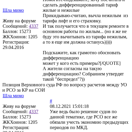
сделать дифференцированный тариф
Шла мимо
жилые и нежилые
Прикидываю-считаю, вычла нежилым из
Живу на форуме
тарифа лифт и его страховку.
Сообщений:
4337
И так получается что в текущем ремонте в
Баллов:
15273
основном работы по жилым... (но я же не
ЖКХоинов: 1205
буду это вычитывать из тарифа нежилым,
Регистрация:
а то я еще им должна останусь)))))
29.04.2016
Подскажите, как грамотно обосновать
дифференциацию
может у кого есть примеры?[/QUOTE]
А жители согласны на такую
дифференциацию? Собранием утвердят
такой "беспредел"?))
Позиция Верховного суда РФ по вопросу расчетов между УО
и РСО за КР на СОИ
Шла мимо
#
Живу на форуме
08.12.2021 15:01:18
Сообщений:
4337
Уже ведь было решение судов по
Баллов:
15273
данной тематике, где РСО все же
ЖКХоинов: 1205
обязали учесть экономию предыдущих
Регистрация:
периодов по МКД.