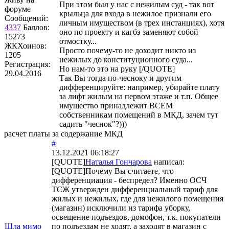
При этом был у нас с нежилым суд - так вот
форуме
крыльца для входа в нежилое признали его
Сообщений:
личным имуществом (в трех инстанциях), хотя
4337
Баллов:
оно по проекту и кагбэ заменяют собой
15273
отмостку...
ЖКХоинов:
Просто почему-то не доходит никто из
1205
нежилых до конституционного суда...
Регистрация:
Но нам-то это на руку [/QUOTE]
29.04.2016
Так Вы тогда по-чесноку и другим
дифференцируйте: например, убирайте плату
за лифт жилым на первом этаже и т.п. Общее
имущество принадлежит ВСЕМ
собственникам помещений в МКД, зачем тут
садить "чеснок"?)))
расчет платы за содержание МКД
#
13.12.2021 06:18:27
[QUOTE]
Наталья Гончарова
написал:
[QUOTE]Почему Вы считаете, что
дифференциация - беспредел? Именно ОСЧ
ТСЖ утвержден дифференциальный тариф для
жилых и нежилых, где для нежилого помещения
(магазин) исключили из тарифа уборку,
освещение подъездов, домофон, т.к. покупатели
Шла мимо
по подъездам не ходят, а заходят в магазин с