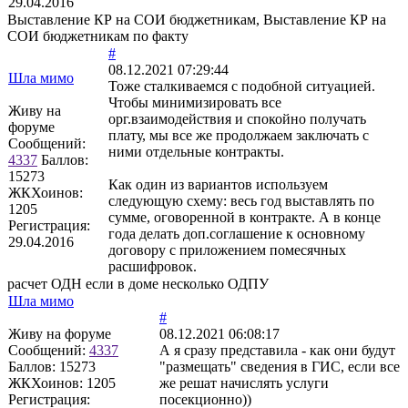
29.04.2016
Выставление КР на СОИ бюджетникам, Выставление КР на
СОИ бюджетникам по факту
#
08.12.2021 07:29:44
Шла мимо
Тоже сталкиваемся с подобной ситуацией.
Чтобы минимизировать все
Живу на
орг.взаимодействия и спокойно получать
форуме
плату, мы все же продолжаем заключать с
Сообщений:
ними отдельные контракты.
4337
Баллов:
15273
Как один из вариантов используем
ЖКХоинов:
следующую схему: весь год выставлять по
1205
сумме, оговоренной в контракте. А в конце
Регистрация:
года делать доп.соглашение к основному
29.04.2016
договору с приложением помесячных
расшифровок.
расчет ОДН если в доме несколько ОДПУ
Шла мимо
#
Живу на форуме
08.12.2021 06:08:17
Сообщений:
4337
А я сразу представила - как они будут
Баллов:
15273
"размещать" сведения в ГИС, если все
ЖКХоинов: 1205
же решат начислять услуги
Регистрация:
посекционно))