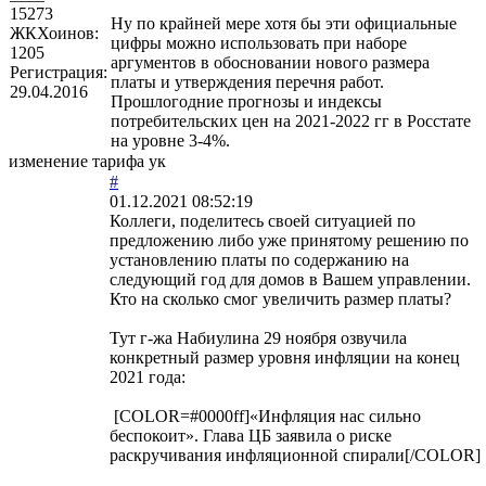
15273
Ну по крайней мере хотя бы эти официальные
ЖКХоинов:
цифры можно использовать при наборе
1205
аргументов в обосновании нового размера
Регистрация:
платы и утверждения перечня работ.
29.04.2016
Прошлогодние прогнозы и индексы
потребительских цен на 2021-2022 гг в Росстате
на уровне 3-4%.
изменение тарифа ук
#
01.12.2021 08:52:19
Коллеги, поделитесь своей ситуацией по
предложению либо уже принятому решению по
установлению платы по содержанию на
следующий год для домов в Вашем управлении.
Кто на сколько смог увеличить размер платы?
Тут г-жа Набиулина 29 ноября озвучила
конкретный размер уровня инфляции на конец
2021 года:
[COLOR=#0000ff]«Инфляция нас сильно
беспокоит». Глава ЦБ заявила о риске
раскручивания инфляционной спирали[/COLOR]