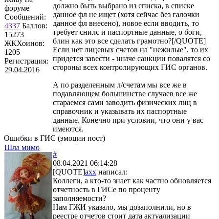
должно быть выбрано из списка, в списке
форуме
данное фл не ищет (хотя сейчас без галочки
Сообщений:
данное фл внесено), новое если вводить, то
4337
Баллов:
требует снилс и паспортные данные, о боги,
15273
блин как это все сделать грамотно?[/QUOTE]
ЖКХоинов:
Если нет лицевых счетов на "нежилые", то их
1205
придется завести - иначе санкции повалятся со
Регистрация:
стороны всех контролирующих ГИС органов.
29.04.2016
А по разделенным л/счетам мы все же в
подавляющем большинстве случаев все же
стараемся сами заводить физических лиц в
справочник и указывать их паспортные
данные. Конечно при условии, что они у вас
имеются.
Ошибки в ГИС (эмоции пост)
Шла мимо
#
08.04.2021 06:14:28
[QUOTE]
axx
написал:
Коллеги, а кто-то знает как частно обновляется
отчетность в ГИСе по проценту
заполняемости?
Нам ГЖИ указало, мы дозаполнили, но в
реестре отчетов стоит дата актуализации