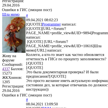
Регистрация:
29.04.2016
Ошибки в ГИС (эмоции пост)
Шла мимо
#
09.04.2021 08:02:23
[QUOTE]
Programmer
написал:
[QUOTE][URL=/forum/?
PAGE_NAME=profile_view&UID=9894]Programm
написал:
[QUOTE] [URL=/forum/?
PAGE_NAME=profile_view&UID=10616]Шла
мимо[/URL] написал:
Коллеги, а кто-то знает как частно обновляется
Живу на
отчетность в ГИСе по проценту заполняемости?
форуме
[/QUOTE]
Сообщений:
[/QUOTE]
4337
Баллов:
Это была документарная проверка? И были
15273
предписания?[/QUOTE]
ЖКХоинов:
Это просто желание иметь актуальную информа
1205
состоянии дел, за которые отвечаешь по должно
Регистрация:
инструкции))
29.04.2016
Ошибки в ГИС (эмоции пост)
#
08.04.2021 13:09:50