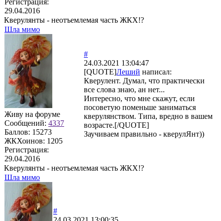
Регистрация:
29.04.2016
Кверулянты - неотъемлемая часть ЖКХ!?
Шла мимо
#
24.03.2021 13:04:47
[QUOTE]
Леший
написал:
Кверулент. Думал, что практически
все слова знаю, ан нет...
Интересно, что мне скажут, если
посоветую поменьше заниматься
Живу на форуме
кверулянством. Типа, вредно в вашем
Сообщений:
4337
возрасте.[/QUOTE]
Баллов:
15273
Заучиваем правильно - кверулЯнт))
ЖКХоинов: 1205
Регистрация:
29.04.2016
Кверулянты - неотъемлемая часть ЖКХ!?
Шла мимо
#
24.03.2021 13:00:35