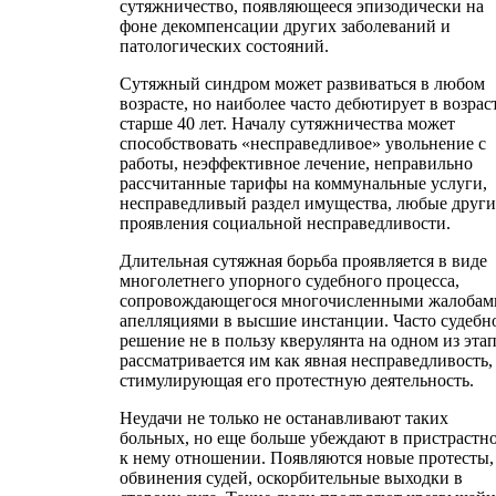
сутяжничество, появляющееся эпизодически на
фоне декомпенсации других заболеваний и
патологических состояний.
Сутяжный синдром может развиваться в любом
возрасте, но наиболее часто дебютирует в возрас
старше 40 лет. Началу сутяжничества может
способствовать «несправедливое» увольнение с
работы, неэффективное лечение, неправильно
рассчитанные тарифы на коммунальные услуги,
несправедливый раздел имущества, любые други
проявления социальной несправедливости.
Длительная сутяжная борьба проявляется в виде
многолетнего упорного судебного процесса,
сопровождающегося многочисленными жалобам
апелляциями в высшие инстанции. Часто судебн
решение не в пользу кверулянта на одном из эта
рассматривается им как явная несправедливость,
стимулирующая его протестную деятельность.
Неудачи не только не останавливают таких
больных, но еще больше убеждают в пристрастн
к нему отношении. Появляются новые протесты,
обвинения судей, оскорбительные выходки в