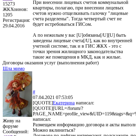
При внесении лицевых счетов коммунальной
15273
квартиры, полагаю, при внесении лицевых
ЖКХоинов:
счетов нужно отщелкивать галочку "лицевые
1205
счета разделены". Тогда четвертый счет не
Регистрация:
будет истребоваться ГИСом.
29.04.2016
А по нежилым у вас [U]обязаны[/U][U] быть
заведены лицевые счета[/U], как во внутренней
учетной системе, так и в ГИС ЖКХ - это с
точки зрения жилищного законодательства
такие же помещения в МКД, как и жилые.
Договоры оказания услуг (выполнения работ)
Шла мимо
#
07.04.2021 07:53:05
[QUOTE]
Екатерина
написал:
[QUOTE][URL=/forum/?
PAGE_NAME=profile_view&UID=119&tag
написал:
Живу на
Размещаем информацию договора и акты выполне
форуме
Можно вклиниться?
Сообщений:
Договора по лифтам интересуют, подскажите, по