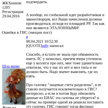
подтвердить.
ЖКХоинов:
1205
Регистрация:
А вообще, по глобальной идее разработчиков и
29.04.2016
законотворцев, все Ваши начисления должны
производиться, исходя из площадей РР. Так как
они являются ЭТАЛОННЫМИ!
Ошибки в ГИС (эмоции пост)
#
08.04.2021 10:52:30
[QUOTE]
odly
написал:
Спасибо, я кстати не знала про обязанность
иметь ЛС у нежилых, причем вчера уточнила
еще у коллеги про них, мне тоже удивительно
Шла мимо
ответили, что у нас их нет и мол типа и не
должно быть. Надо значит выяснять, где их
взять.
Про галочку "лицевые счета разделены", я ее
ставлю получается исключительно в ГИС?
интересно, а если я потом буду обновлять
данные из ЕИАС эта галочка не уберется? и
сейчас на примере одной кв решила поставить
эту галочку, ГИС говорит тогда физлицо
Живу на