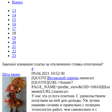
Конец
13
14
15
16
17
18
19
20
21
22
23
Законно взимание платы за отключение стояка отопления?
#
09.04.2021 10:52:30
Шла мимо
[QUOTE]
Волжский парень
написал:
[QUOTE][URL=/forum/?
PAGE_NAME=profile_view&UID=10616]Шла
мимо[/URL] написал:
У нас эта услуга платная. С удовольствием
получаем на ней доп.доходы. Уж лучше
нашими силами и правильно с позиции
технологии работ, чем самовольно и с