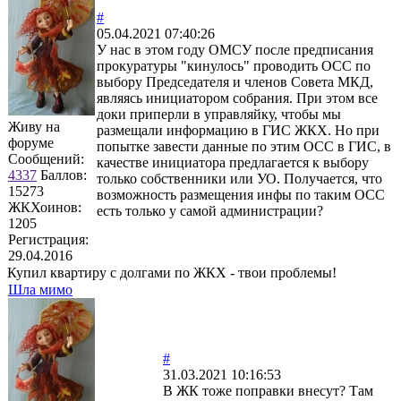
#
05.04.2021 07:40:26
У нас в этом году ОМСУ после предписания
прокуратуры "кинулось" проводить ОСС по
выбору Председателя и членов Совета МКД,
являясь инициатором собрания. При этом все
доки приперли в управляйку, чтобы мы
Живу на
размещали информацию в ГИС ЖКХ. Но при
форуме
попытке завести данные по этим ОСС в ГИС, в
Сообщений:
качестве инициатора предлагается к выбору
4337
Баллов:
только собственники или УО. Получается, что
15273
возможность размещения инфы по таким ОСС
ЖКХоинов:
есть только у самой администрации?
1205
Регистрация:
29.04.2016
Купил квартиру с долгами по ЖКХ - твои проблемы!
Шла мимо
#
31.03.2021 10:16:53
В ЖК тоже поправки внесут? Там