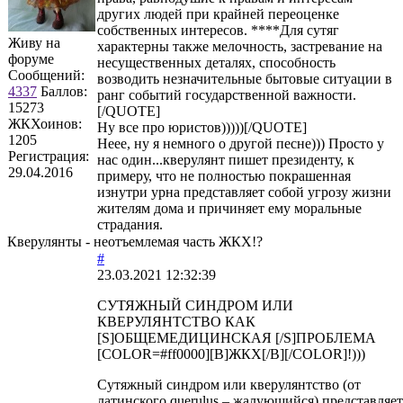
других людей при крайней переоценке
собственных интересов. ****Для сутяг
Живу на
характерны также мелочность, застревание на
форуме
несущественных деталях, способность
Сообщений:
возводить незначительные бытовые ситуации в
4337
Баллов:
ранг событий государственной важности.
15273
[/QUOTE]
ЖКХоинов:
Ну все про юристов)))))[/QUOTE]
1205
Неее, ну я немного о другой песне))) Просто у
Регистрация:
нас один...кверулянт пишет президенту, к
29.04.2016
примеру, что не полностью покрашенная
изнутри урна представляет собой угрозу жизни
жителям дома и причиняет ему моральные
страдания.
Кверулянты - неотъемлемая часть ЖКХ!?
#
23.03.2021 12:32:39
СУТЯЖНЫЙ СИНДРОМ ИЛИ
КВЕРУЛЯНТСТВО КАК
[S]ОБЩЕМЕДИЦИНСКАЯ [/S]ПРОБЛЕМА
[COLOR=#ff0000][B]ЖКХ[/B][/COLOR]!)))
Сутяжный синдром или кверулянтство (от
латинского querulus – жалующийся) представляет