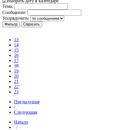
Тема:
Сообщение:
Упорядочить:
13
14
15
16
17
18
19
20
21
22
23
Предыдущая
/
Следующая
Начало
/