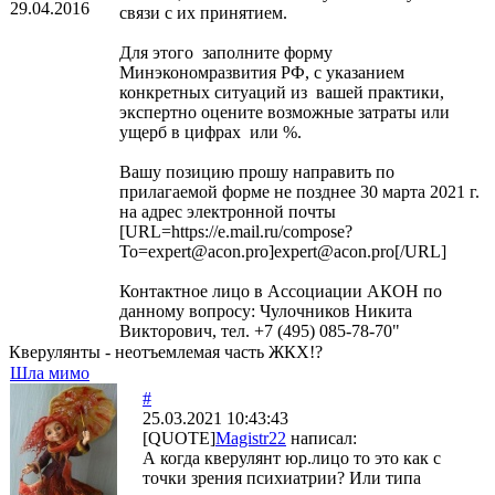
29.04.2016
связи с их принятием.
Для этого заполните форму
Минэкономразвития РФ, с указанием
конкретных ситуаций из вашей практики,
экспертно оцените возможные затраты или
ущерб в цифрах или %.
Вашу позицию прошу направить по
прилагаемой форме не позднее 30 марта 2021 г.
на адрес электронной почты
[URL=https://e.mail.ru/compose?
To=expert@acon.pro]expert@acon.pro[/URL]
Контактное лицо в Ассоциации АКОН по
данному вопросу: Чулочников Никита
Викторович, тел. +7 (495) 085-78-70"
Кверулянты - неотъемлемая часть ЖКХ!?
Шла мимо
#
25.03.2021 10:43:43
[QUOTE]
Magistr22
написал:
А когда кверулянт юр.лицо то это как с
точки зрения психиатрии? Или типа