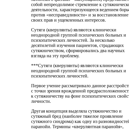
собой непреодолимое стремление к сутяжническ
деятельности, характеризующееся ведением бор
против «несправедливости» и за восстановление
своих прав и ущемленных интересов.
Сутяги (кверулянты) являются клинически
неоднородной группой психических больных и
психопатических личностей. За несколько
десятилетий изучения пациентов, страдающих
сутяжничеством, сформировались два научных
взгляда на эту проблему.
***Сутяги (кверулянты) являются клинически
неоднородной группой психических больных и
психопатических личностей.
Первое учение рассматривало данное расстройст
с точки зрения врожденной предрасположеннос
к сутяжничеству на фоне психопатических свойс
личности.
Другая концепция выделяла сутяжничество и
сутяжный бред (наиболее тяжелое проявление
сутяжного синдрома) как одну из разновидносте
паранойи. Термины «кверулянтная паранойя»,