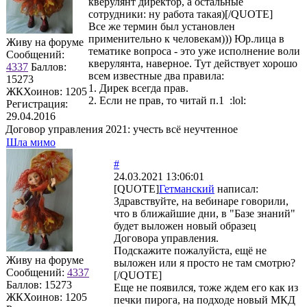
кверулянт директор, а остальные
сотрудники: ну работа такая)[/QUOTE]
Все же термин был установлен
применительно к человекам))) Юр.лица в
Живу на форуме
тематике вопроса - это уже исполнение воли
Сообщений:
кверулянта, наверное. Тут действует хорошо
4337
Баллов:
всем известные два правила:
15273
1. Дирек всегда прав.
ЖКХоинов: 1205
2. Если не прав, то читай п.1 :lol:
Регистрация:
29.04.2016
Договор управления 2021: учесть всё неучтенное
Шла мимо
#
24.03.2021 13:06:01
[QUOTE]
Гетманский
написал:
Здравствуйте, на вебинаре говорили,
что в ближайшие дни, в "Базе знаний"
будет выложен новый образец
Договора управления.
Подскажите пожалуйста, ещё не
Живу на форуме
выложен или я просто не там смотрю?
Сообщений:
4337
[/QUOTE]
Баллов:
15273
Еще не появился, тоже ждем его как из
ЖКХоинов: 1205
печки пирога, на подходе новый МКД