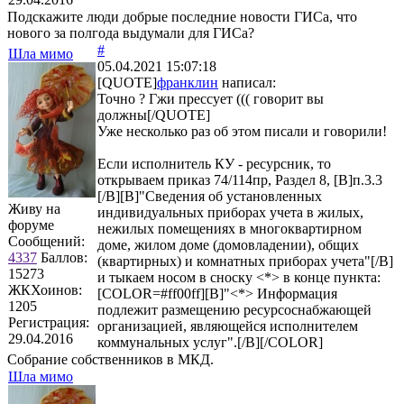
Подскажите люди добрые последние новости ГИСа, что
нового за полгода выдумали для ГИСа?
#
Шла мимо
05.04.2021 15:07:18
[QUOTE]
франклин
написал:
Точно ? Гжи прессует ((( говорит вы
должны[/QUOTE]
Уже несколько раз об этом писали и говорили!
Если исполнитель КУ - ресурсник, то
открываем приказ 74/114пр, Раздел 8, [B]п.3.3
[/B][B]"Сведения об установленных
Живу на
индивидуальных приборах учета в жилых,
форуме
нежилых помещениях в многоквартирном
Сообщений:
доме, жилом доме (домовладении), общих
4337
Баллов:
(квартирных) и комнатных приборах учета"[/B]
15273
и тыкаем носом в сноску <*> в конце пункта:
ЖКХоинов:
[COLOR=#ff00ff][B]"<*> Информация
1205
подлежит размещению ресурсоснабжающей
Регистрация:
организацией, являющейся исполнителем
29.04.2016
коммунальных услуг".[/B][/COLOR]
Собрание собственников в МКД.
Шла мимо