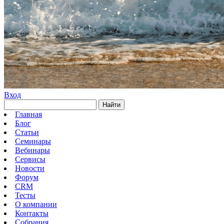
Вход
Найти
Главная
Блог
Статьи
Семинары
Вебинары
Сервисы
Новости
Форум
CRM
Тесты
О компании
Контакты
Собрания