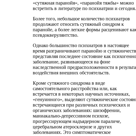
«сутяжная паранойя«, «паранойя тяжбы» можно
встретить в литературе по психиатрии и сегодня.
Более того, небольшое количество психиатров
продолжают относить сутяжный синдром к
паранойе, а более легкие формы расценивают ка
псевдокверулянтство.
Однако большинство психиатров в настоящее
время разграничивают паранойю и сутяжничеств
представляя последнее состояние как психогенн
заболевание, развивающееся на фоне
наследственной предрасположенности в результа
воздействия внешних обстоятельств.
Кроме сутяжного синдрома в виде
самостоятельного расстройства или, как
встречается в некоторых научных источниках,
«генуинного», выделяют сутяжнические состоян
встречающиеся при различных психических и
органических заболеваниях: шизофрении,
маниакально-депрессивном психозе,
прогрессирующем надъядерном параличе,
церебральном атеросклерозе и других
заболеваниях. Это симптоматическое