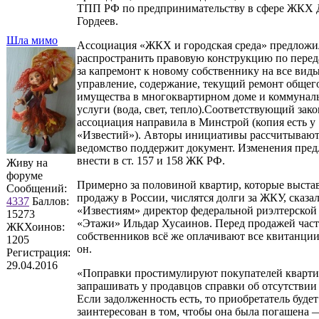
ТПП РФ по предпринимательству в сфере ЖКХ
Гордеев.
Шла мимо
Ассоциация «ЖКХ и городская среда» предложи
распространить правовую конструкцию по перед
за капремонт к новому собственнику на все виды
управление, содержание, текущий ремонт общег
имущества в многоквартирном доме и коммунал
услуги (вода, свет, тепло).Соответствующий зак
ассоциация направила в Минстрой (копия есть у
«Известий»). Авторы инициативы рассчитывают
ведомство поддержит документ. Изменения пред
внести в ст. 157 и 158 ЖК РФ.
Живу на
форуме
Примерно за половиной квартир, которые выста
Сообщений:
продажу в России, числятся долги за ЖКУ, сказа
4337
Баллов:
«Известиям» директор федеральной риэлтерской
15273
«Этажи» Ильдар Хусаинов. Перед продажей част
ЖКХоинов:
собственников всё же оплачивают все квитанции
1205
он.
Регистрация:
29.04.2016
«Поправки простимулируют покупателей кварт
запрашивать у продавцов справки об отсутствии
Если задолженность есть, то приобретатель будет
заинтересован в том, чтобы она была погашена —