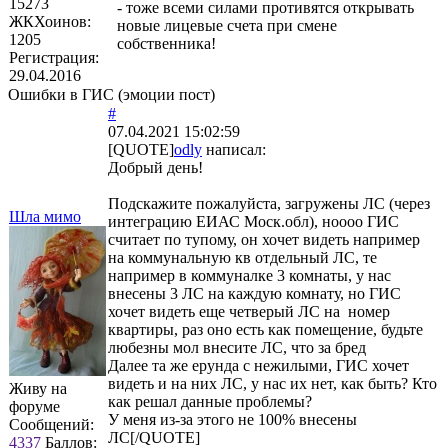
15273
- тоже всеми силами противятся открывать
ЖКХоинов:
новые лицевые счета при смене
1205
собственника!
Регистрация:
29.04.2016
Ошибки в ГИС (эмоции пост)
#
07.04.2021 15:02:59
[QUOTE]
odly
написал:
Добрый день!
Подскажите пожалуйста, загружены ЛС (через
Шла мимо
интеграцию ЕИАС Моск.обл), ноооо ГИС
считает по тупому, он хочет видеть например
на коммунальную кв отдельный ЛС, те
например в коммуналке 3 комнаты, у нас
внесены 3 ЛС на каждую комнату, но ГИС
хочет видеть еще четверый ЛС на номер
квартиры, раз оно есть как помещение, будьте
любезны мол внесите ЛС, что за бред
Далее та же ерунда с нежилыми, ГИС хочет
видеть и на них ЛС, у нас их нет, как быть? Кто
Живу на
как решал данные проблемы?
форуме
У меня из-за этого не 100% внесены
Сообщений:
ЛС[/QUOTE]
4337
Баллов: