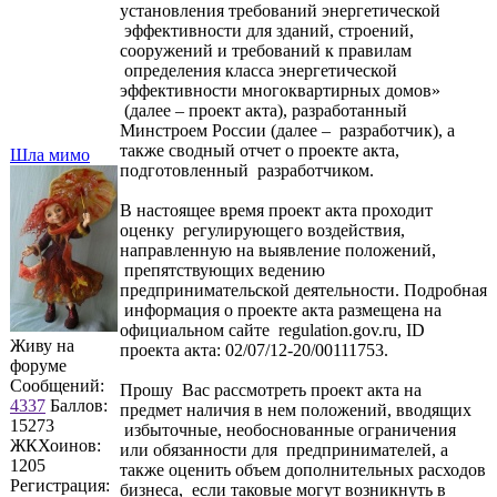
установления требований энергетической
эффективности для зданий, строений,
сооружений и требований к правилам
определения класса энергетической
эффективности многоквартирных домов»
(далее – проект акта), разработанный
Минстроем России (далее – разработчик), а
также сводный отчет о проекте акта,
Шла мимо
подготовленный разработчиком.
В настоящее время проект акта проходит
оценку регулирующего воздействия,
направленную на выявление положений,
препятствующих ведению
предпринимательской деятельности. Подробная
информация о проекте акта размещена на
официальном сайте regulation.gov.ru, ID
Живу на
проекта акта: 02/07/12-20/00111753.
форуме
Сообщений:
Прошу Вас рассмотреть проект акта на
4337
Баллов:
предмет наличия в нем положений, вводящих
15273
избыточные, необоснованные ограничения
ЖКХоинов:
или обязанности для предпринимателей, а
1205
также оценить объем дополнительных расходов
Регистрация:
бизнеса, если таковые могут возникнуть в