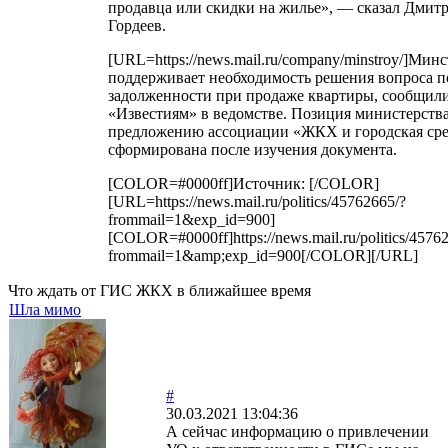
продавца или скидки на жилье», — сказал Дмит
Гордеев.
[URL=https://news.mail.ru/company/minstroy/]Мин
поддерживает необходимость решения вопроса 
задолженности при продаже квартиры, сообщил
«Известиям» в ведомстве. Позиция министерств
предложению ассоциации «ЖКХ и городская сре
сформирована после изучения документа.
[COLOR=#0000ff]Источник: [/COLOR]
[URL=https://news.mail.ru/politics/45762665/?
frommail=1&exp_id=900]
[COLOR=#0000ff]https://news.mail.ru/politics/4576
frommail=1&amp;exp_id=900[/COLOR][/URL]
Что ждать от ГИС ЖКХ в ближайшее время
Шла мимо
#
30.03.2021 13:04:36
А сейчас информацию о привлечении