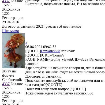
4337
Баллов:
Екатерина, подскажите пож-та, Вы выяснили воп
15273
ЖКХоинов:
1205
Регистрация:
29.04.2016
Договор управления 2021: учесть всё неучтенное
Шла мимо
#
06.04.2021 09:42:53
[QUOTE]
Гетманский
написал:
[QUOTE][URL=/forum/?
PAGE_NAME=profile_view&UID=3228]Гетманск
написал:
Здравствуйте, на вебинаре говорили, что в бли
Живу на
дни, в "Базе знаний" будет выложен новый образ
форуме
Договора управления.
Сообщений:
Подскажите пожалуйста, ещё не выложен или я 
4337
Баллов:
там смотрю?[/QUOTE]
15273
Пожалуй апну свой вопрос[/QUOTE]
ЖКХоинов:
Тоже очень ждем актуальную версию. 88q
1205
Регистрация:
29.04.2016