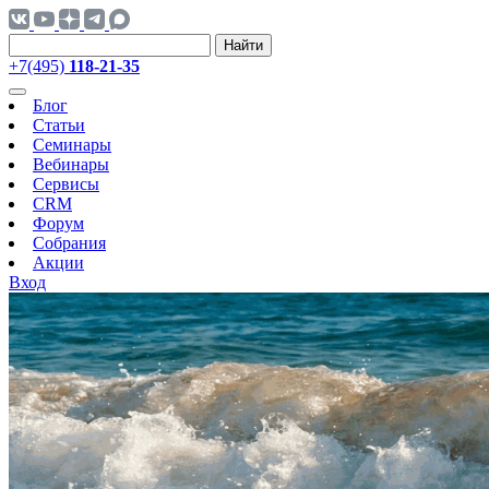
Найти
+7(495)
118-21-35
Блог
Статьи
Семинары
Вебинары
Сервисы
CRM
Форум
Собрания
Акции
Вход