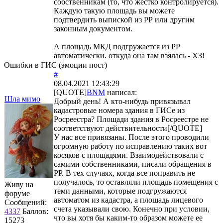
собственникам (то, что жестко контролируется).
Каждую такую площадь вы можете
подтвердить выпиской из РР или другим
законным документом.
А площадь МКД подгружается из РР
автоматически. откуда она там взялась - ХЗ!
Ошибки в ГИС (эмоции пост)
#
08.04.2021 12:43:29
[QUOTE]
BNM
написал:
Шла мимо
Добрый день! А кто-нибудь привязывал
кадастровые номера здания в ГИСе из
Росреестра? Площади здания в Росреестре не
соответствуют действительности[/QUOTE]
У нас все привязаны. После этого проводили
огромную работу по исправлению таких вот
косяков с площадями. Взаимодействовали с
самими собственниками, писали обращения в
РР. В тех случаях, когда все поправить не
получалось, то оставляли площадь помещения с
Живу на
теми данными, которые подгружаются
форуме
автоматом из кадастра, а площадь лицевого
Сообщений:
счета указывали свою. Конечно при условии,
4337
Баллов:
что вы хотя бы каким-то образом можете ее
15273