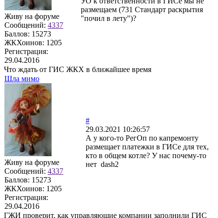
УО к ответственности в ГИСе мы не
размещаем (731 Стандарт раскрытия
Живу на форуме
"почил в лету")?
Сообщений:
4337
Баллов:
15273
ЖКХоинов: 1205
Регистрация:
29.04.2016
Что ждать от ГИС ЖКХ в ближайшее время
Шла мимо
#
29.03.2021 10:26:57
А у кого-то РегОп по капремонту
размещает платежки в ГИСе для тех,
кто в общем котле? У нас почему-то
Живу на форуме
нет dash2
Сообщений:
4337
Баллов:
15273
ЖКХоинов: 1205
Регистрация:
29.04.2016
ГЖИ проверит, как управляющие компании заполнили ГИС