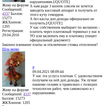
нарушениями.[/QUOTE]
Живу на форуме
А нам ради 3 копеек совсем не хочется
Сообщений:
заводить кассовый аппарат и получать от
4337
Баллов:
этого кучу геморроя.
15273
А без кассы доп.доходы официально не
ЖКХоинов:
получить.[/QUOTE]
1205
У нас собственник выбирает по желанию -
Регистрация:
платить через платежный терминал у нас в
29.04.2016
УО или включать ему в платежку (пишет
официальный документ)
Законно взимание платы за отключение стояка отопления?
Шла мимо
#
09.04.2021 08:09:44
У нас эта услуга платная. С удовольствием
получаем на ней доп.доходы. Уж лучше
нашими силами и правильно с позиции
технологии работ, чем самовольно и с
Живу на форуме
нарушениями.
Сообщений:
4337
Баллов:
15273
ЖКХоинов: 1205