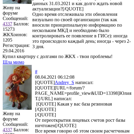
данных 31.03.2021 и как долго ждать новой
Живу на
актуализации?[/QUOTE]
форуме
Одно время отслеживала эти обновления
Сообщений:
визуально по своей организации (так как
4337
Баллов:
вносили принципиальную информацию по
15273
нескольким МКД и необходимо было
ЖКХоинов:
контролировать ее появление в ГИСе): иногда
1205
это происходило каждый день; иногда - через 2-
Регистрация:
3 дня.
29.04.2016
Купил квартиру с долгами по ЖКХ - твои проблемы!
Шла мимо
#
08.04.2021 06:12:08
[QUOTE]
Andrey_S
написал:
[QUOTE][URL=/forum/?
PAGE_NAME=profile_view&UID=13398]Юлия
Т.[/URL] написал:
[QUOTE] Какая у вас база резиновая
[/QUOTE]
Живу на
[/QUOTE]
форуме
От переоткрытия лицевых счетов рост базы
Сообщений:
ничтожен[/QUOTE]
4337
Баллов:
Все время говорю об этом своим расчетчикам