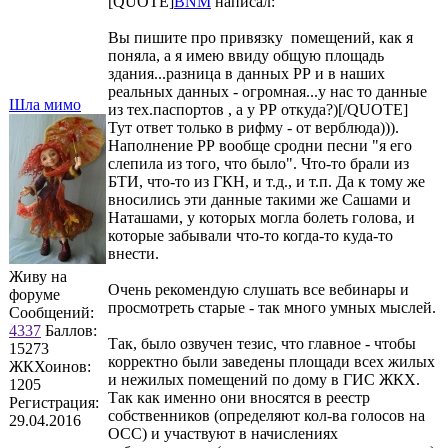
[QUOTE]
BNM
написал:
Вы пишите про привязку помещений, как я
поняла, а я имею ввиду общую площадь
здания...разница в данных РР и в наших
реальных данных - огромная...у нас то данные
Шла мимо
из тех.паспортов , а у РР откуда?)[/QUOTE]
Тут ответ только в рифму - от верблюда))).
Наполнение РР вообще сродни песни "я его
слепила из того, что было". Что-то брали из
БТИ, что-то из ГКН, и т.д., и т.п. Да к тому же
вносились эти данные такими же Сашами и
Наташами, у которых могла болеть голова, и
которые забывали что-то когда-то куда-то
внести.
Живу на
Очень рекомендую слушать все вебинары и
форуме
просмотреть старые - так много умных мыслей.
Сообщений:
4337
Баллов:
Так, было озвучен тезис, что главное - чтобы
15273
корректно были заведены площади всех жилых
ЖКХоинов:
и нежилых помещений по дому в ГИС ЖКХ.
1205
Так как именно они вносятся в реестр
Регистрация:
собственников (определяют кол-ва голосов на
29.04.2016
ОСС) и участвуют в начислениях