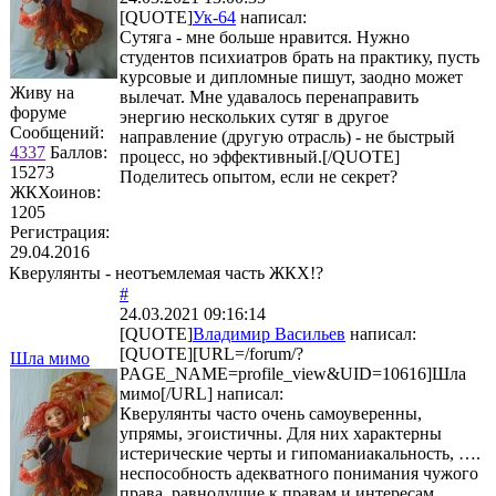
[QUOTE]
Ук-64
написал:
Сутяга - мне больше нравится. Нужно
студентов психиатров брать на практику, пусть
курсовые и дипломные пишут, заодно может
Живу на
вылечат. Мне удавалось перенаправить
форуме
энергию нескольких сутяг в другое
Сообщений:
направление (другую отрасль) - не быстрый
4337
Баллов:
процесс, но эффективный.[/QUOTE]
15273
Поделитесь опытом, если не секрет?
ЖКХоинов:
1205
Регистрация:
29.04.2016
Кверулянты - неотъемлемая часть ЖКХ!?
#
24.03.2021 09:16:14
[QUOTE]
Владимир Васильев
написал:
[QUOTE][URL=/forum/?
Шла мимо
PAGE_NAME=profile_view&UID=10616]Шла
мимо[/URL] написал:
Кверулянты часто очень самоуверенны,
упрямы, эгоистичны. Для них характерны
истерические черты и гипоманиакальность, ….
неспособность адекватного понимания чужого
права, равнодушие к правам и интересам