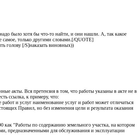
адо было хотя бы что-то найти, и они нашли. А, так какое
е самое, только другими словами.[/QUOTE]
ть голову [/S]наказать виновных))
ные акты. Вся претензия в том, что работы указаны в акте не в
ть ссылка, к примеру, что:
 работ и услуг наименование услуг и работ может отличаться
тоящих Правил, но без изменения цели и результата оказания
290 как "Работы по содержанию земельного участка, на котором
ами, предназначенными для обслуживания и эксплуатации