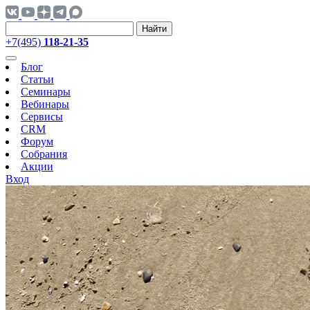
Найти
+7(495)
118-21-35
Блог
Статьи
Семинары
Вебинары
Сервисы
CRM
Форум
Собрания
Акции
Вход