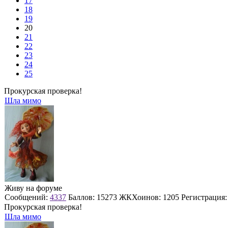
17
18
19
20
21
22
23
24
25
Прокурская проверка!
Шла мимо
Живу на форуме
Сообщений:
4337
Баллов:
15273
ЖКХоинов: 1205
Регистрация
Прокурская проверка!
Шла мимо