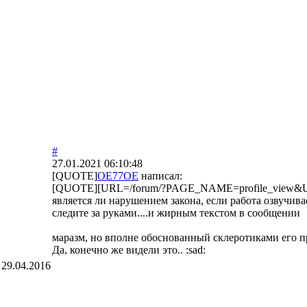
#
27.01.2021 06:10:48
[QUOTE]
OE77OE
написал:
[QUOTE][URL=/forum/?PAGE_NAME=profile_view&U
является ли нарушением закона, если работа озвучи
следите за руками....и жирным текстом в сообщении
маразм, но вполне обоснованный склеротиками его
Да, конечно же видели это.. :sad:
:
29.04.2016