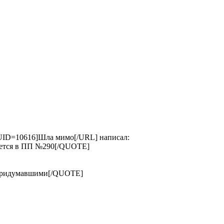
ID=10616]Шла мимо[/URL] написал:
вается в ПП №290[/QUOTE]
 придумавшими[/QUOTE]