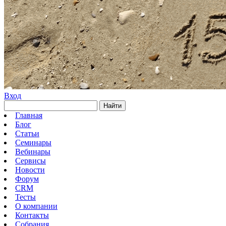
Вход
Найти
Главная
Блог
Статьи
Семинары
Вебинары
Сервисы
Новости
Форум
CRM
Тесты
О компании
Контакты
Собрания