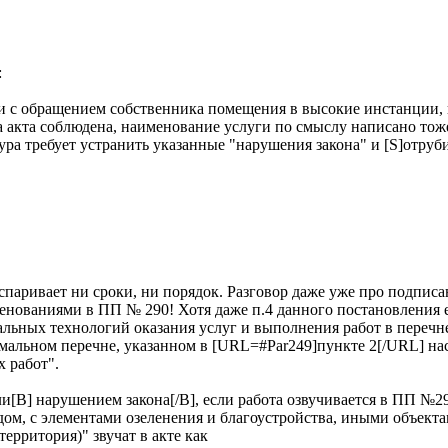
:
зи с обращением собственника помещения в высокие инстанции, н
 акта соблюдена, наименование услуги по смыслу написано тож
ура требует устранить указанные "нарушения закона" и [S]отруби
спаривает ни сроки, ни порядок. Разговор даже уже про подписан
енованиями в ПП № 290! Хотя даже п.4 данного постановления ес
альных технологий оказания услуг и выполнения работ в перечне
имальном перечне, указанном в [URL=#Par249]пункте 2[/URL] нас
х работ".
 ли[B] нарушением закона[/B], если работа озвучивается в ПП №
ом, с элементами озеленения и благоустройства, иными объект
территория)" звучат в акте как