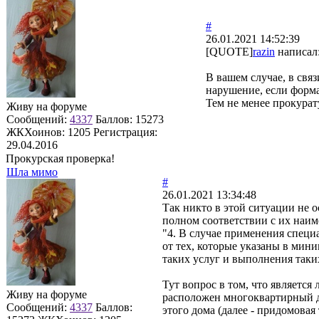
#
26.01.2021 14:52:39
[QUOTE]
razin
написал
В вашем случае, в свя
нарушение, если форма
Тем не менее прокурат
Живу на форуме
Сообщений:
4337
Баллов:
15273
ЖКХоинов: 1205
Регистрация:
29.04.2016
Прокурская проверка!
Шла мимо
#
26.01.2021 13:34:48
Так никто в этой ситуации не о
полном соответствии с их наим
"4. В случае применения специ
от тех, которые указаны в мин
таких услуг и выполнения таки
Тут вопрос в том, что является
Живу на форуме
расположен многоквартирный д
Сообщений:
4337
Баллов:
этого дома (далее - придомовая 