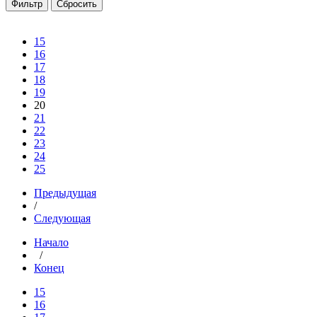
15
16
17
18
19
20
21
22
23
24
25
Предыдущая
/
Следующая
Начало
/
Конец
15
16