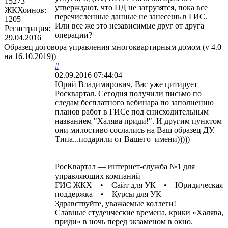
15273
утверждают, что ПД не загрузятся, пока все
ЖКХоинов:
перечисленные данные не занесешь в ГИС.
1205
Или все же это независимые друг от друга
Регистрация:
операции?
29.04.2016
Образец договора управления многоквартирным домом (v 4.0
на 16.10.2019))
#
02.09.2016 07:44:04
Юрий Владимирович, Вас уже цитирует
Росквартал. Сегодня получили письмо по
следам бесплатного вебинара по заполнению
планов работ в ГИСе под снисходительным
названием "Халява приди!". И другим пунктом
они милостиво сослались на Ваш образец ДУ.
Типа...подарили от Вашего имени)))))
РосКвартал — интернет-служба №1 для
управляющих компаний
ГИС ЖКХ • Сайт для УК • Юридическая
поддержка • Курсы для УК
Здравствуйте, уважаемые коллеги!
Славные студенческие времена, крики «Халява,
приди» в ночь перед экзаменом в окно.