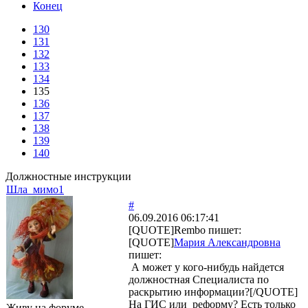
Конец
130
131
132
133
134
135
136
137
138
139
140
Должностные инструкции
Шла_мимо1
#
06.09.2016 06:17:41
[QUOTE]
Rembo
пишет:
[QUOTE]
Мария Александровна
пишет:
А может у кого-нибудь найдется
должностная Специалиста по
раскрытию информации?[/QUOTE]
На ГИС или реформу? Есть только
Живу на форуме