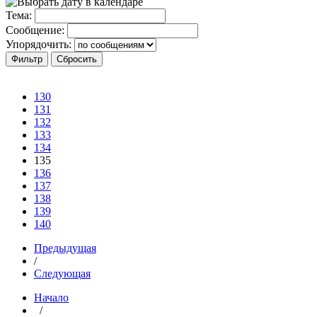
Тема:
Сообщение:
Упорядочить:
130
131
132
133
134
135
136
137
138
139
140
Предыдущая
/
Следующая
Начало
/