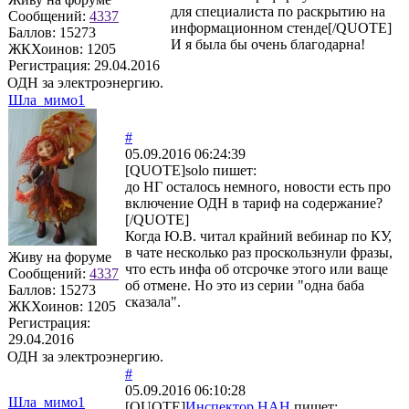
для специалиста по раскрытию на
Сообщений:
4337
информационном стенде[/QUOTE]
Баллов:
15273
И я была бы очень благодарна!
ЖКХоинов: 1205
Регистрация:
29.04.2016
ОДН за электроэнергию.
Шла_мимо1
#
05.09.2016 06:24:39
[QUOTE]
solo
пишет:
до НГ осталось немного, новости есть про
включение ОДН в тариф на содержание?
[/QUOTE]
Когда Ю.В. читал крайний вебинар по КУ,
в чате несколько раз проскользнули фразы,
Живу на форуме
что есть инфа об отсрочке этого или ваще
Сообщений:
4337
об отмене. Но это из серии "одна баба
Баллов:
15273
сказала".
ЖКХоинов: 1205
Регистрация:
29.04.2016
ОДН за электроэнергию.
#
05.09.2016 06:10:28
Шла_мимо1
[QUOTE]
Инспектор НАН
пишет: