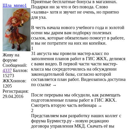
Приятные бесплатные бонусы в магазинах.
Шла_мимо1
Подарки ни за что и без повода. Слово
«халява» хотя и звучит не очень, но приятно
для уха.
В честь начала нового учебного года и золотой
осени мы дарим вам подборку полезных
ссылок, которые обязательно помогут в работе,
и вы не потратите на них ни копейки.
1
31 августа мы провели мастер-класс по
Живу на
заполнения планов работ в ГИС ЖКХ, делимся
форуме
с вами видео. В первой части части мастер-
Сообщений:
класса мы сосредоточились на обсуждении
4337
Баллов:
законодательной базы, согласно которой
15273
составляется план работ. Видеозапись доступна
ЖКХоинов:
по ссылке →
1205
Регистрация:
После перерыва мы обсудили, как размещать
29.04.2016
подготовленные планы работ в ГИС ЖКХ.
Смотреть вторую часть вебинара →
2
Представляем вам разработку наших коллег с
форума Бурмистр.ру - новую редакцию
договора управления МКД. Скачать её вы