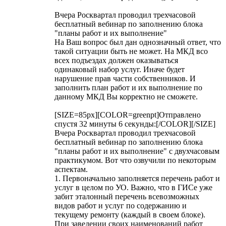
Вчера Росквартал проводил трехчасовой
бесплатный вебинар по заполнению блока
"планы работ и их выполнение"
На Ваш вопрос был дан однозначный ответ, что
такой ситуации быть не может. На МКД всо
всех подъездах должен оказываться
одинаковый набор услуг. Иначе будет
нарушение прав части собственников. И
заполнить план работ и их выполнение по
данному МКД Вы корректно не сможете.
[SIZE=85px][COLOR=greenpt]Отправлено
спустя 32 минуты 6 секунды:[/COLOR][/SIZE]
Вчера Росквартал проводил трехчасовой
бесплатный вебинар по заполнению блока
"планы работ и их выполнение" с двухчасовым
практикумом. Вот что озвучили по некоторым
аспектам.
1. Первоначально заполняется перечень работ и
услуг в целом по УО. Важно, что в ГИСе уже
забит эталонный перечень всевозможных
видов работ и услуг по содержанию и
текущему ремонту (каждый в своем блоке).
При заведении своих наименований работ