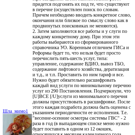
придется подгонять их под те, что существуют
в перечне (осуществлен поиск по словам.
Причем необходимо вводить конкретное слово,
окончания или близкое по смыслу слово как в
продвинутых поисковиках не меняются).
2. Затем заполняются все работы и у слуги по
каждому конкретному дому. При этом эти
работы выбираются из сформированного
справочника УО. Коренным отличием ГИСа и
Реформы будет то, что нельзя будет просто
перечислить пять-шесть услуг, типа:
управление, содержание ВДИО, вывоз ТБО,
содержание лифтового хозяйства, дератизация
и т.д., и т.п. Проставить по ним тариф и все.
Нужно будет обязательно расшифровать
каждый вид услуги по минимальному перечню
услуг из 290 Постановления. Подчеркнули, что
[U]ВСЕ [/U]услуги из минимального перечня
должны присутствовать в расшифровке. После
этого каждая подработа должна быть оценена с
Шла_мимо1
указанием периодичности ее исполнения. Т.е.
"весенне-осенние осмотры системы ГВС" - 2
раза в год (в выпадающем списке меню нужно
будет поставить в одном из 12 окошек,
относящихся к месяцам календарного года,