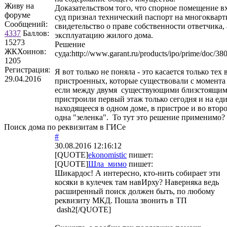
Живу на
Доказательством того, что спорное помещение в
форуме
суд признал технический паспорт на многоквар
Сообщений:
свидетельство о праве собственности ответчика, 
4337
Баллов:
эксплуатацию жилого дома.
15273
Решение
ЖКХоинов:
суда:http://www.garant.ru/products/ipo/prime/doc/3
1205
Регистрация:
Я вот только не поняла - это касается только тех
29.04.2016
пристроенных, которые существовали с момента 
если между двумя существующими близстоящи
пристроили первый этаж только сегодня и на ед
находящееся в одном доме, в пристрое и во втор
одна "зеленка". То тут это решение применимо?
Поиск дома по реквизитам в ГИСе
#
30.08.2016 12:16:12
[QUOTE]
ekonomistic
пишет:
[QUOTE]
Шла_мимо
пишет:
Шикардос! А интересно, кто-нить собирает эти
косяки в кулечек там навИрху? Наверняка ведь
расширенный поиск должен быть, по любому
реквизиту МКД. Пошла звонить в ТП
dash2[/QUOTE]