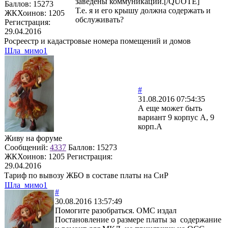
заведены коммуникации.[/QUOTE]
Баллов:
15273
Т.е. я и его крышу должна содержать и
ЖКХоинов: 1205
обслуживать?
Регистрация:
29.04.2016
Росреестр и кадастровые номера помещений и домов
Шла_мимо1
#
31.08.2016 07:54:35
А еще может быть
вариант 9 корпус А, 9
корп.А
Живу на форуме
Сообщений:
4337
Баллов:
15273
ЖКХоинов: 1205
Регистрация:
29.04.2016
Тариф по вывозу ЖБО в составе платы на СиР
Шла_мимо1
#
30.08.2016 13:57:49
Помогите разобраться. ОМС издал
Постановление о размере платы за содержание