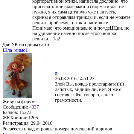
корпоративной этики, написала дословно, что
присылать мне выдержки из нормативов не
нужно, я их сама цитирую уже наизусть,
скрины я отправляла трижды и, если не можете
решить проблему, то так и напишите.
Понимаю, что эмоционально и по=деЦЦки, но
на удивление именно после этого вопрос
решили. 1q2
Две УК на одном сайте
Шла_мимо1
#
26.08.2016 14:51:23
Злой Вы, вождь пролетариата)))))
Запятых, видишь ли, нет. Я же о
составе сайта говорю, а не о
грамотности.
Живу на форуме
Сообщений:
4337
Баллов:
15273
ЖКХоинов: 1205
Регистрация:
29.04.2016
Росреестр и кадастровые номера помещений и домов