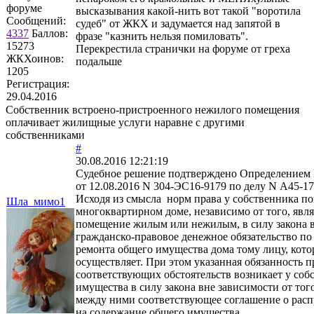
форуме
высказывания какой-нить вот такой "воротила
Сообщений:
судеб" от ЖКХ и задумается над запятой в
4337
Баллов:
фразе "казнить нельзя помиловать".
15273
Перекрестила странички на форуме от греха
ЖКХоинов:
подальше
1205
Регистрация:
29.04.2016
Собственник встроено-пристроенного нежилого помещения
оплачивает жилищные услуги наравне с другими
собственниками
#
30.08.2016 12:21:19
Судебное решение подтверждено Определением
от 12.08.2016 N 304-ЭС16-9179 по делу N А45-1
Исходя из смысла норм права у собственника п
Шла_мимо1
многоквартирном доме, независимо от того, явля
помещение жилым или нежилым, в силу закона 
гражданско-правовое денежное обязательство по
ремонта общего имущества дома тому лицу, кото
осуществляет. При этом указанная обязанность 
соответствующих обстоятельств возникает у соб
имущества в силу закона вне зависимости от тог
между ними соответствующее соглашение о расп
на содержание общего имущества.