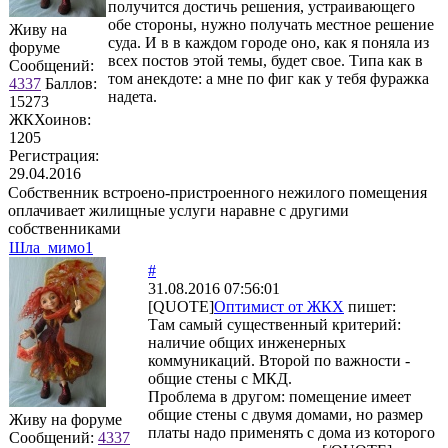
получится достичь решения, устраивающего
обе стороны, нужно получать местное решение
Живу на
суда. И в в каждом городе оно, как я поняла из
форуме
всех постов этой темы, будет свое. Типа как в
Сообщений:
том анекдоте: а мне по фиг как у тебя фуражка
4337
Баллов:
надета.
15273
ЖКХоинов:
1205
Регистрация:
29.04.2016
Собственник встроено-пристроенного нежилого помещения
оплачивает жилищные услуги наравне с другими
собственниками
Шла_мимо1
#
31.08.2016 07:56:01
[QUOTE]
Оптимист от ЖКХ
пишет:
Там самый существенный критерий:
наличие общих инженерных
коммуникаций. Второй по важности -
общие стены с МКД.
Проблема в другом: помещение имеет
общие стены с двумя домами, но размер
Живу на форуме
платы надо применять с дома из которого
Сообщений:
4337