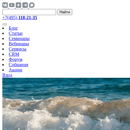
Найти
+7(495)
118-21-35
Блог
Статьи
Семинары
Вебинары
Сервисы
CRM
Форум
Собрания
Акции
Вход