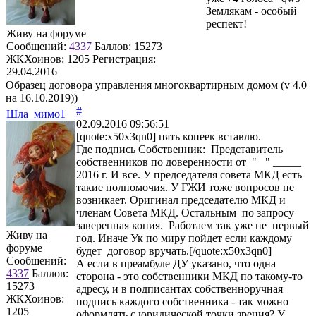
Землякам - особый
респект!
Живу на форуме
Сообщений:
4337
Баллов:
15273
ЖКХоинов: 1205
Регистрация:
29.04.2016
Образец договора управления многоквартирным домом (v 4.0
на 16.10.2019))
#
Шла_мимо1
02.09.2016 09:56:51
[quote:x50x3qn0] пять копеек вставлю.
Где подпись Собственник: Представитель
собственников по доверенности от " " _____
2016 г. И все. У председателя совета МКД есть
такие полномочия. У ГЖИ тоже вопросов не
возникает. Оригинал председателю МКД и
членам Совета МКД. Остальным по запросу
заверенная копия. Работаем так уже не первый
Живу на
год. Иначе Ук по миру пойдет если каждому
форуме
будет договор вручать.[/quote:x50x3qn0]
Сообщений:
А если в преамбуле ДУ указано, что одна
4337
Баллов:
сторона - это собственники МКД по такому-то
15273
адресу, и в подписантах собственноручная
ЖКХоинов:
подпись каждого собственника - так можно
1205
оформлять с юридической точки зрения? У