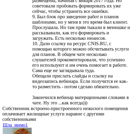
размещены, начиная с января 2017 года. Но
советовали пробовать формировать их уже
сейчас, чтобы устранить все ошибки.
9. Был блок про заведение работ и планов
шаблонами, но у меня в это время был клиент.
Прослушала. Но там прям тыкали в менюшке и
рассказывали, как его формировать и
загружать. Есть несколько нюансов.
10. Дали ссылку на ресурс CNIS.RU, с
помощью которого можно обсчитывать услуги
для планов. В общем чате несколько
слушателей прокоментировали, что успешно
его используют и им очень помогает в работе.
Сама еще не заглядывала туда.
Обещали прислать слайды и ссылку на
видеозапись вебинара. Если получится ее как-
то разместить - потом сделаю обязательно.
Закончился вебинар матерщинными словами в
чате. Ну это ...как всегда)))
Собственник встроено-пристроенного нежилого помещения
оплачивает жилищные услуги наравне с другими
собственниками
Шла_мимо1