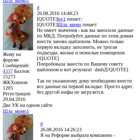
Шла_мимо1
#
26.08.2016 14:48:23
[QUOTE]
tsv1
пишет:
[QUOTE]
Шла_мимо
пишет:
Не имеет значения - как вы заносили данные
по МКД. Попробуйте данные по этим домам
внести заново шаблоном. Можно только
первую вкладку заполнить, не трогая
подъезды, жилые и нежилые помещения.
Живу на
[/QUOTE]
форуме
Попробовала занести по Вашему совету
Сообщений:
шаблоном и вот результат dash2[/QUOTE]
4337
Баллов:
15273
Так по указанному дому необходимо внести
ЖКХоинов:
все данные на первой вкладке. Просто адрес
1205
без другой инфы не загрузится.
Регистрация:
29.04.2016
Две УК на одном сайте
Шла_мимо1
#
26.08.2016 14:26:23
Я на Реформе выбрала компанию -