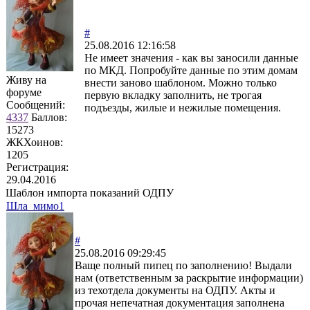
#
25.08.2016 12:16:58
Не имеет значения - как вы заносили данные
по МКД. Попробуйте данные по этим домам
Живу на
внести заново шаблоном. Можно только
форуме
первую вкладку заполнить, не трогая
Сообщений:
подъезды, жилые и нежилые помещения.
4337
Баллов:
15273
ЖКХоинов:
1205
Регистрация:
29.04.2016
Шаблон импорта показаний ОДПУ
Шла_мимо1
#
25.08.2016 09:29:45
Ваще полный пипец по заполнению! Выдали
нам (ответственным за раскрытие информации)
из техотдела документы на ОДПУ. Акты и
прочая непечатная документация заполнена