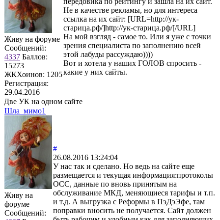
передовика по рейтингу и зашла на их сайт.
Не в качестве рекламы, но для интереса
ссылка на их сайт: [URL=http://ук-
старица.рф/]http://ук-старица.рф/[/URL]
На мой взгляд - самое то. Или я уже с точки
Живу на форуме
зрения специалиста по заполнению всей
Сообщений:
этой лабуды рассуждаю))))
4337
Баллов:
Вот и хотела у наших ГОЛОВ спросить -
15273
какие у них сайты.
ЖКХоинов: 1205
Регистрация:
29.04.2016
Две УК на одном сайте
Шла_мимо1
#
26.08.2016 13:24:04
У нас так и сделано. Но ведь на сайте еще
размещается и текущая информация:протоколы
ОСС, данные по вновь принятым на
обслуживание МКД, меняющиеся тарифы и т.п.
Живу на
и т.д. А выгрузка с Реформы в ПэДэЭфе, там
форуме
поправки вносить не получается. Сайт должен
Сообщений:
быть рабочим и удобным как для заполняющих,