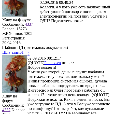
02.09.2016 08:49:24
Коллеги, а у кого уже есть заключенный
действующий договор с поставщиком
электроэнергии на поставку услуги на
Живу на форуме
ОДН? Поделитесь пож-та.
Сообщений:
4337
Баллов:
15273
ЖКХоинов: 1205
Регистрация:
29.04.2016
Шаблон ПД (платежных документов)
Шла_мимо1
#
02.09.2016 08:12:17
[QUOTE]
Phenix-vn
пишет:
Доброе коллеги!
У меня уже второй день не грузит шаблоны
платежек, это у всех так или только у меня?
Пишет произошла системная ошибка, думала
новые шаблоны подгружают, но вроде нет...
Интересно как будет программа работать с 1
января 17... тоже через пень колоду...[/QUOTE]
Живу на
Подскажите пож-та. Как я поняла из поста, Вы
форуме
уже загружаете ПД. А что у Вас уже заполнено
Сообщений:
по жилфонду? Планы работ, коммунальные
4337
Баллов:
услуги, ОДПУ, ИПУ? На вебинарах все