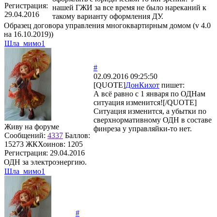
Регистрация:
нашей ГЖИ за все время не было нареканий к
29.04.2016
такому варианту оформления ДУ.
Образец договора управления многоквартирным домом (v 4.0
на 16.10.2019))
Шла_мимо1
#
02.09.2016 09:25:50
[QUOTE]
ДонКихот
пишет:
А всё равно с 1 января по ОДНам
ситуация изменится![/QUOTE]
Ситуация изменится, а убытки по
сверхнормативному ОДН в составе
Живу на форуме
финреза у управляйки-то нет.
Сообщений:
4337
Баллов:
15273
ЖКХоинов: 1205
Регистрация:
29.04.2016
ОДН за электроэнергию.
Шла_мимо1
#