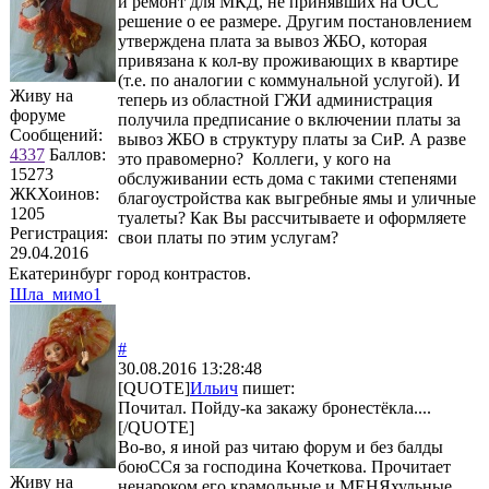
и ремонт для МКД, не принявших на ОСС
решение о ее размере. Другим постановлением
утверждена плата за вывоз ЖБО, которая
привязана к кол-ву проживающих в квартире
(т.е. по аналогии с коммунальной услугой). И
Живу на
теперь из областной ГЖИ администрация
форуме
получила предписание о включении платы за
Сообщений:
вывоз ЖБО в структуру платы за СиР. А разве
4337
Баллов:
это правомерно? Коллеги, у кого на
15273
обслуживании есть дома с такими степенями
ЖКХоинов:
благоустройства как выгребные ямы и уличные
1205
туалеты? Как Вы рассчитываете и оформляете
Регистрация:
свои платы по этим услугам?
29.04.2016
Екатеринбург город контрастов.
Шла_мимо1
#
30.08.2016 13:28:48
[QUOTE]
Ильич
пишет:
Почитал. Пойду-ка закажу бронестёкла....
[/QUOTE]
Во-во, я иной раз читаю форум и без балды
боюССя за господина Кочеткова. Прочитает
Живу на
ненароком его крамольные и МЕНЯхульные