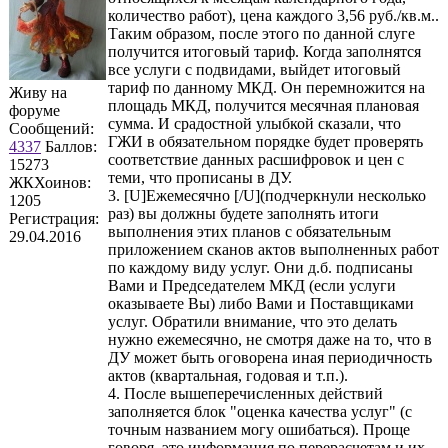
количество работ), цена каждого 3,56 руб./кв.м..
Таким образом, после этого по данной слуге
получится итоговый тариф. Когда заполнятся
все услуги с подвидами, выйдет итоговый
тариф по данному МКД. Он перемножится на
Живу на
площадь МКД, получится месячная плановая
форуме
сумма. И срадостной улыбкой сказали, что
Сообщений:
ГЖИ в обязательном порядке будет проверять
4337
Баллов:
соответствие данных расшифровок и цен с
15273
теми, что прописаны в ДУ.
ЖКХоинов:
3. [U]Ежемесячно [/U](подчеркнули несколько
1205
раз) вы должны будете заполнять итоги
Регистрация:
выполнения этих планов с обязательным
29.04.2016
приложением сканов актов выполненных работ
по каждому виду услуг. Они д.б. подписаны
Вами и Председателем МКД (если услуги
оказываете Вы) либо Вами и Поставщиками
услуг. Обратили внимание, что это делать
нужно ежемесячно, не смотря даже на то, что в
ДУ может быть оговорена иная периодичность
актов (квартальная, годовая и т.п.).
4. После вышеперечисленных действий
заполняется блок "оценка качества услуг" (с
точным названием могу ошибаться). Проще
говоря, это информация по перерасчетам и их