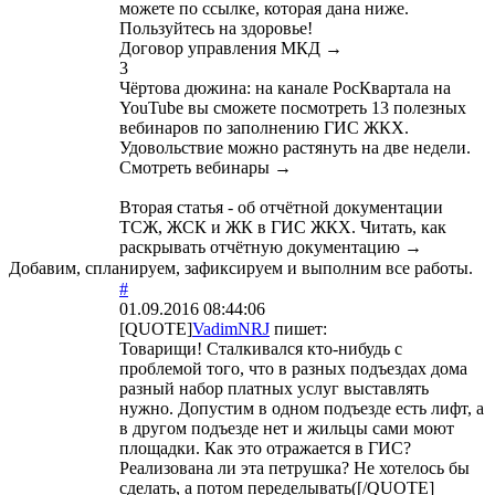
можете по ссылке, которая дана ниже.
Пользуйтесь на здоровье!
Договор управления МКД →
3
Чёртова дюжина: на канале РосКвартала на
YouTube вы сможете посмотреть 13 полезных
вебинаров по заполнению ГИС ЖКХ.
Удовольствие можно растянуть на две недели.
Смотреть вебинары →
Вторая статья - об отчётной документации
ТСЖ, ЖСК и ЖК в ГИС ЖКХ. Читать, как
раскрывать отчётную документацию →
Добавим, спланируем, зафиксируем и выполним все работы.
#
01.09.2016 08:44:06
[QUOTE]
VadimNRJ
пишет:
Товарищи! Сталкивался кто-нибудь с
проблемой того, что в разных подъездах дома
разный набор платных услуг выставлять
нужно. Допустим в одном подъезде есть лифт, а
в другом подъезде нет и жильцы сами моют
площадки. Как это отражается в ГИС?
Реализована ли эта петрушка? Не хотелось бы
сделать, а потом переделывать([/QUOTE]