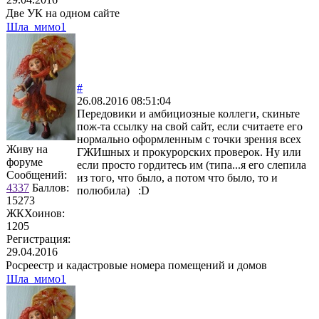
Две УК на одном сайте
Шла_мимо1
#
26.08.2016 08:51:04
Передовики и амбициозные коллеги, скиньте
пож-та ссылку на свой сайт, если считаете его
нормально оформленным с точки зрения всех
Живу на
ГЖИшных и прокурорских проверок. Ну или
форуме
если просто гордитесь им (типа...я его слепила
Сообщений:
из того, что было, а потом что было, то и
4337
Баллов:
полюбила) :D
15273
ЖКХоинов:
1205
Регистрация:
29.04.2016
Росреестр и кадастровые номера помещений и домов
Шла_мимо1