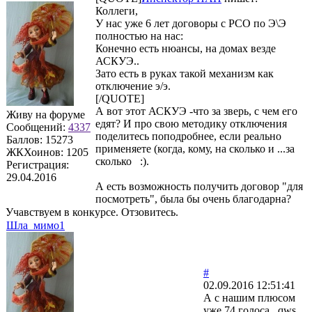
Коллеги,
У нас уже 6 лет договоры с РСО по Э\Э
полностью на нас:
Конечно есть нюансы, на домах везде
АСКУЭ..
Зато есть в руках такой механизм как
отключение э/э.
[/QUOTE]
А вот этот АСКУЭ -что за зверь, с чем его
Живу на форуме
едят? И про свою методику отключения
Сообщений:
4337
поделитесь поподробнее, если реально
Баллов:
15273
применяете (когда, кому, на сколько и ...за
ЖКХоинов: 1205
сколько :).
Регистрация:
29.04.2016
А есть возможность получить договор "для
посмотреть", была бы очень благодарна?
Учавствуем в конкурсе. Отзовитесь.
Шла_мимо1
#
02.09.2016 12:51:41
А с нашим плюсом
уже 74 голоса qws