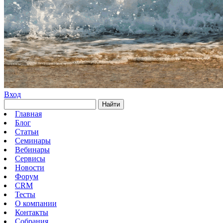
Вход
Найти
Главная
Блог
Статьи
Семинары
Вебинары
Сервисы
Новости
Форум
CRM
Тесты
О компании
Контакты
Собрания