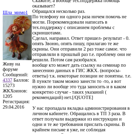
Скажите, а вообще тех.поддержка помощь
оказывает?
Обращался несколько раз.
Шла_мимо1
По телефону ни одного раза ничем помочь не
могли. Порекомендовали написать в
тех.поддержку с описанием проблемы с
скриншотами.
Сделал, направил. Ответ пришел- результат - 0.
опять Звоню, опять пишу, прилагаю те же
скрины. Они отправили 2 раз тоже самое. что
отправляли в прошлый раз т.е. проблему они не
решили. Потом сам разобрался.
Живу на
вообще кто может дать ссылку на семинар по
форуме
занесению данных в ГИС ЖКХ. (вопросы-
Сообщений:
ответы) т.к. некоторые позиции не понятны. т.е.
4337
Баллов:
В пункте таком можно занести то -то, а вот
15273
нужно ли вообще это туда заносить и в каком
ЖКХоинов:
конкретно случае - таких указаний (
1205
рекомендаций) нет.[/QUOTE]
Регистрация:
29.04.2016
У нас пропадала вкладка администрирования в
личном кабинете. Обращались в ТП 3 раза. В
ответ получали выдержки из инструкции и
одни и те же требования прислать скрины. В
крайнем письме я уже, не соблюдая