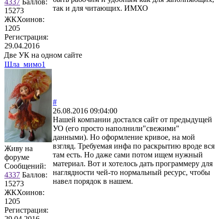
4337
Баллов:
так и для читающих. ИМХО
15273
ЖКХоинов:
1205
Регистрация:
29.04.2016
Две УК на одном сайте
Шла_мимо1
#
26.08.2016 09:04:00
Нашей компании достался сайт от предыдущей
УО (его просто наполнили"свежими"
данными). Но оформление кривое, на мой
взгляд. Требуемая инфа по раскрытию вроде вся
Живу на
там есть. Но даже сами потом ищем нужный
форуме
материал. Вот и хотелось дать программеру для
Сообщений:
наглядности чей-то нормальный ресурс, чтобы
4337
Баллов:
навел порядок в нашем.
15273
ЖКХоинов:
1205
Регистрация:
29.04.2016