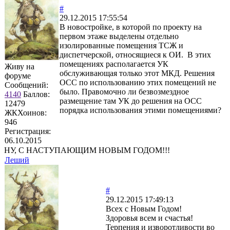
#
29.12.2015 17:55:54
В новостройке, в которой по проекту на
первом этаже выделены отдельно
изолированные помещения ТСЖ и
диспетчерской, относящиеся к ОИ. В этих
помещениях располагается УК
Живу на
обслуживающая только этот МКД. Решения
форуме
ОСС по использованию этих помещений не
Сообщений:
было. Правомочно ли безвозмездное
4140
Баллов:
размещение там УК до решения на ОСС
12479
порядка использования этими помещениями?
ЖКХоинов:
946
Регистрация:
06.10.2015
НУ, С НАСТУПАЮЩИМ НОВЫМ ГОДОМ!!!
Леший
#
29.12.2015 17:49:13
Всех с Новым Годом!
Здоровья всем и счастья!
Терпения и изворотливости во