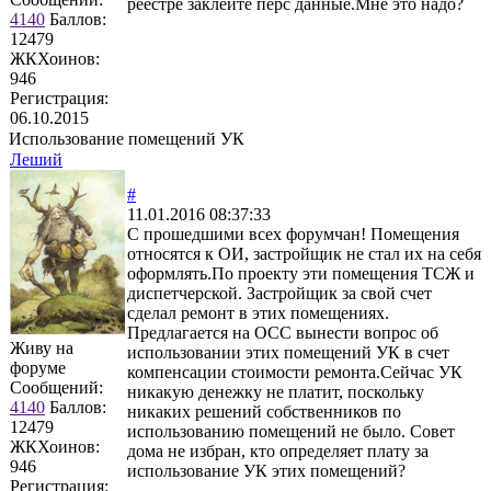
реестре заклейте перс данные.Мне это надо?
4140
Баллов:
12479
ЖКХоинов:
946
Регистрация:
06.10.2015
Использование помещений УК
Леший
#
11.01.2016 08:37:33
С прошедшими всех форумчан! Помещения
относятся к ОИ, застройщик не стал их на себя
оформлять.По проекту эти помещения ТСЖ и
диспетчерской. Застройщик за свой счет
сделал ремонт в этих помещениях.
Предлагается на ОСС вынести вопрос об
Живу на
использовании этих помещений УК в счет
форуме
компенсации стоимости ремонта.Сейчас УК
Сообщений:
никакую денежку не платит, поскольку
4140
Баллов:
никаких решений собственников по
12479
использованию помещений не было. Совет
ЖКХоинов:
дома не избран, кто определяет плату за
946
использование УК этих помещений?
Регистрация: