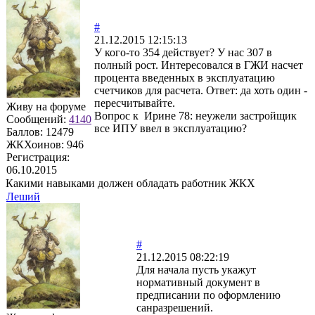
#
21.12.2015 12:15:13
У кого-то 354 действует? У нас 307 в
полный рост. Интересовался в ГЖИ насчет
процента введенных в эксплуатацию
счетчиков для расчета. Ответ: да хоть один -
пересчитывайте.
Живу на форуме
Вопрос к Ирине 78: неужели застройщик
Сообщений:
4140
все ИПУ ввел в эксплуатацию?
Баллов:
12479
ЖКХоинов: 946
Регистрация:
06.10.2015
Какими навыками должен обладать работник ЖКХ
Леший
#
21.12.2015 08:22:19
Для начала пусть укажут
нормативный документ в
предписании по оформлению
санразрешений.