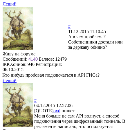
Леший
#
11.12.2015 11:10:45
А в чем проблема?
Собственники достали или
за державу обидно?
Живу на форуме
Сообщений:
4140
Баллов:
12479
ЖКХоинов: 946
Регистрация:
06.10.2015
Кто нибудь пробовал подключаться к API ГИСа?
Леший
#
04.12.2015 12:57:06
[QUOTE]
oxd
пишет:
Меня больше не сам API волнует, а способ
подключения через шифрованный тоннель. В
регламенте написано, что используется