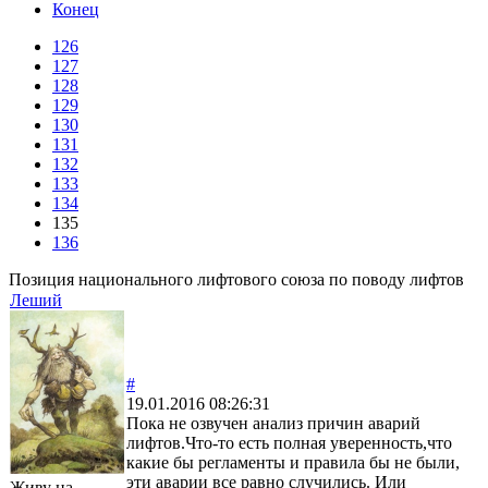
Конец
126
127
128
129
130
131
132
133
134
135
136
Позиция национального лифтового союза по поводу лифтов
Леший
#
19.01.2016 08:26:31
Пока не озвучен анализ причин аварий
лифтов.Что-то есть полная уверенность,что
какие бы регламенты и правила бы не были,
эти аварии все равно случились. Или
Живу на