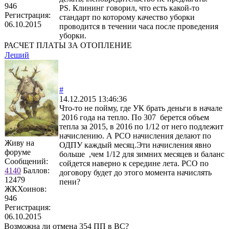
946
PS. Клининг говорил, что есть какой-то
Регистрация:
стандарт по которому качество уборки
06.10.2015
проводится в течении часа после проведения
уборки.
РАСЧЕТ ПЛАТЫ ЗА ОТОПЛЕНИЕ
Леший
#
14.12.2015 13:46:36
Что-то не пойму, где УК брать деньги в начале
2016 года на тепло. По 307 берется объем
тепла за 2015, в 2016 по 1/12 от него подлежит
начислению. А РСО начисления делают по
Живу на
ОДПУ каждый месяц.Эти начисления явно
форуме
больше ,чем 1/12 для зимних месяцев и баланс
Сообщений:
сойдется наверно к середине лета. РСО по
4140
Баллов:
договору будет до этого момента начислять
12479
пени?
ЖКХоинов:
946
Регистрация:
06.10.2015
Возможна ли отмена 354 ПП в ВС?