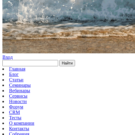
Вход
Найти
Главная
Блог
Статьи
Семинары
Вебинары
Сервисы
Новости
Форум
CRM
Тесты
О компании
Контакты
Собрания