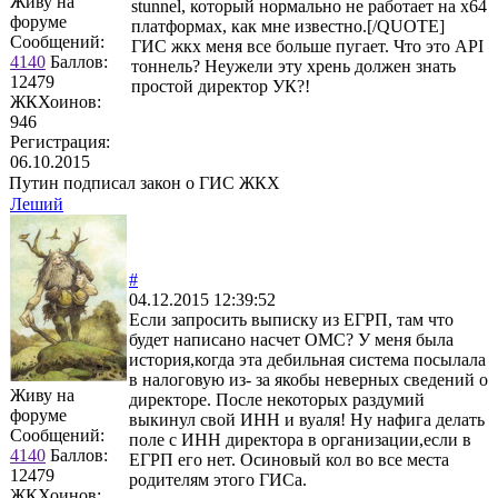
Живу на
stunnel, который нормально не работает на x64
форуме
платформах, как мне известно.[/QUOTE]
Сообщений:
ГИС жкх меня все больше пугает. Что это АPI
4140
Баллов:
тоннель? Неужели эту хрень должен знать
12479
простой директор УК?!
ЖКХоинов:
946
Регистрация:
06.10.2015
Путин подписал закон о ГИС ЖКХ
Леший
#
04.12.2015 12:39:52
Если запросить выписку из ЕГРП, там что
будет написано насчет ОМС? У меня была
история,когда эта дебильная система посылала
в налоговую из- за якобы неверных сведений о
Живу на
директоре. После некоторых раздумий
форуме
выкинул свой ИНН и вуаля! Ну нафига делать
Сообщений:
поле с ИНН директора в организации,если в
4140
Баллов:
ЕГРП его нет. Осиновый кол во все места
12479
родителям этого ГИСа.
ЖКХоинов: