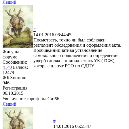
Леший
#
14.01.2016 08:44:45
Посмотреть, точно ли был соблюден
регламент обследования и оформления акта.
Вообще,инициатива установление
Живу на
самовольного подключения и определение
форуме
ущерба должна принадлежать УК (ТСЖ),
Сообщений:
которые платят РСО по ОДПУ.
4140
Баллов:
12479
ЖКХоинов:
946
Регистрация:
06.10.2015
Увеличение тарифа на СиРЖ
Леший
#
14.01.2016 06:55:47