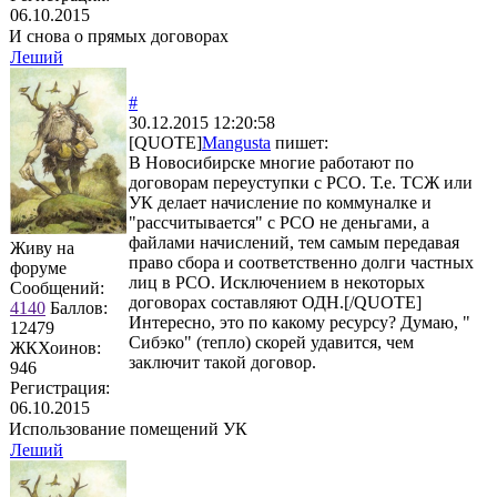
06.10.2015
И снова о прямых договорах
Леший
#
30.12.2015 12:20:58
[QUOTE]
Mangusta
пишет:
В Новосибирске многие работают по
договорам переуступки с РСО. Т.е. ТСЖ или
УК делает начисление по коммуналке и
"рассчитывается" с РСО не деньгами, а
файлами начислений, тем самым передавая
Живу на
право сбора и соответственно долги частных
форуме
лиц в РСО. Исключением в некоторых
Сообщений:
договорах составляют ОДН.[/QUOTE]
4140
Баллов:
Интересно, это по какому ресурсу? Думаю, "
12479
Сибэко" (тепло) скорей удавится, чем
ЖКХоинов:
заключит такой договор.
946
Регистрация:
06.10.2015
Использование помещений УК
Леший