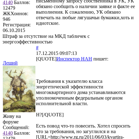
письменному запросу собственника в УК, УК
4140
Баллов:
обязано сообщить о наличии заявке и факте ее
12479
выполнения. К сожалению, УК обязано
ЖКХоинов:
отвечать на любые лягушачьи бумажки,хоть и
946
идиотские.
Регистрация:
06.10.2015
Штраф за отсутствие на МКД табличек с
энергоэффестивностью
#
17.12.2015 09:07:13
[QUOTE]
Инспектор НАН
пишет:
Леший
Требования к указателю класса
энергетической эффективности
многоквартирного дома устанавливаются
уполномоченным федеральным органом
исполнительной власти.
Н?[/QUOTE]
Живу на
форуме
Есть повод что-то повесить. Хотел спросить
Сообщений:
что за требования, но загуглился и на
4140
Баллов:
[URL=http://www.rg.ru/2011/06/03/kvartira-
12479