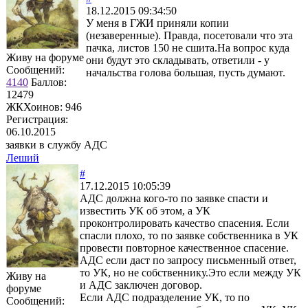
18.12.2015 09:34:50
У меня в ГЖИ приняли копии
(незаверенные). Правда, посетовали что эта
пачка, листов 150 не сшита.На вопрос куда
Живу на форуме
они будут это складывать, ответили - у
Сообщений:
начальства голова большая, пусть думают.
4140
Баллов:
12479
ЖКХоинов: 946
Регистрация:
06.10.2015
заявки в службу АДС
Леший
#
17.12.2015 10:05:39
АДС должна кого-то по заявке спасти и
известить УК об этом, а УК
проконтролировать качество спасения. Если
спасли плохо, то по заявке собственника в УК
провести повторное качественное спасение.
АДС если даст по запросу письменный ответ,
то УК, но не собственнику.Это если между УК
Живу на
и АДС заключен договор.
форуме
Если АДС подразделение УК, то по
Сообщений: