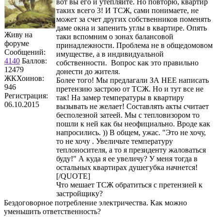
вот вы его и утепляйте. Но повторю, квартир
таких всего 3! И ТСЖ, сами понимаете, не
может за счет других собственников поменять
даме окна и запенить углы в квартире. Опять
Живу на
таки вспомним о зонах балансовой
форуме
принадлежности. Проблема не в общедомовом
Сообщений:
имуществе, а в индивидуальной
4140
Баллов:
собственности. Вопрос как это правильно
12479
донести до жителя.
ЖКХоинов:
Более того! Мы предлагали ЗА НЕЕ написать
946
претензию застрою от ТСЖ. Но и тут все не
Регистрация:
так! На замер температуры в квартиру
06.10.2015
вызывать не желает! Составлять акты считает
бесполезной затеей. Мы с тепловизором то
пошли к ней как бы неофициально. Вроде как
напросились. )) В общем, ужас. "Это не хочу,
то не хочу . Увеличьте температуру
теплоносителя, а то я президенту жаловаться
буду!" А куда я ее увеличу? У меня тогда в
остальных квартирах душегубка начнется!
[/QUOTE]
Что мешает ТСЖ обратиться с претензией к
застройщику?
Бездоговорное потребление электричества. Как можно
уменьшить ответственность?