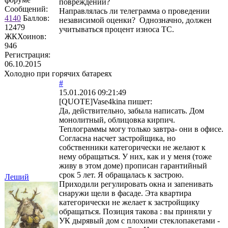
повреждений?
Сообщений:
Направлялась ли телеграмма о проведении
4140
Баллов:
независимой оценки? Однозначно, должен
12479
учитываться процент износа ТС.
ЖКХоинов:
946
Регистрация:
06.10.2015
Холодно при горячих батареях
#
15.01.2016 09:21:49
[QUOTE]
Vase4kina
пишет:
Да, действительно, забыла написать. Дом
монолитный, облицовка кирпич.
Теплограммы могу только завтра- они в офисе.
Согласна насчет застройщика, но
собственники категорически не желают к
нему обращаться. У них, как и у меня (тоже
живу в этом доме) прописан гарантийный
срок 5 лет. Я обращалась к застрою.
Леший
Приходили регулировать окна и запенивать
снаружи щели в фасаде. Эта квартира
категорически не желает к застройщику
обращаться. Позиция такова : вы приняли у
УК дырявый дом с плохими стеклопакетами -