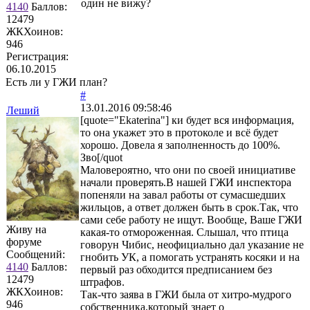
один не вижу?
4140
Баллов:
12479
ЖКХоинов:
946
Регистрация:
06.10.2015
Есть ли у ГЖИ план?
#
13.01.2016 09:58:46
Леший
[quote="Ekaterina"] ки будет вся информация,
то она укажет это в протоколе и всё будет
хорошо. Довела я заполненность до 100%.
Зво[/quot
Маловероятно, что они по своей инициативе
начали проверять.В нашей ГЖИ инспектора
попеняли на завал работы от сумасшедших
жильцов, а ответ должен быть в срок.Так, что
сами себе работу не ищут. Вообще, Ваше ГЖИ
Живу на
какая-то отмороженная. Слышал, что птица
форуме
говорун Чибис, неофициально дал указание не
Сообщений:
гнобить УК, а помогать устранять косяки и на
4140
Баллов:
первый раз обходится предписанием без
12479
штрафов.
ЖКХоинов:
Так-что заява в ГЖИ была от хитро-мудрого
946
собственника,который знает о