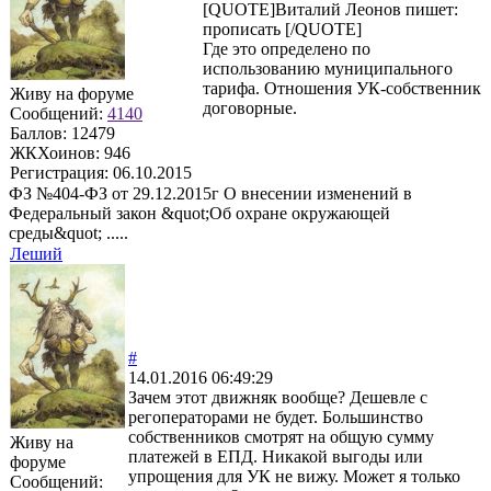
[QUOTE]
Виталий Леонов
пишет:
прописать [/QUOTE]
Где это определено по
использованию муниципального
тарифа. Отношения УК-собственник
Живу на форуме
договорные.
Сообщений:
4140
Баллов:
12479
ЖКХоинов: 946
Регистрация:
06.10.2015
ФЗ №404-ФЗ от 29.12.2015г О внесении изменений в
Федеральный закон &quot;Об охране окружающей
среды&quot; .....
Леший
#
14.01.2016 06:49:29
Зачем этот движняк вообще? Дешевле с
регоператорами не будет. Большинство
собственников смотрят на общую сумму
Живу на
платежей в ЕПД. Никакой выгоды или
форуме
упрощения для УК не вижу. Может я только
Сообщений: