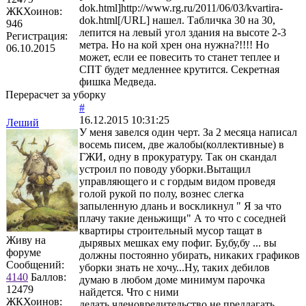
dok.html]http://www.rg.ru/2011/06/03/kvartira-
ЖКХоинов:
dok.html[/URL] нашел. Табличка 30 на 30,
946
лепится на левый угол здания на высоте 2-3
Регистрация:
метра. Но на кой хрен она нужна?!!!! Но
06.10.2015
может, если ее повесить то станет теплее и
СПТ будет медленнее крутится. Секретная
фишка Медведа.
Перерасчет за уборку
#
16.12.2015 10:31:25
Леший
У меня завелся один черт. За 2 месяца написал
восемь писем, две жалобы(коллективные) в
ГЖИ, одну в прокуратуру. Так он скандал
устроил по поводу уборки.Вытащил
управляющего и с гордым видом проведя
голой рукой по полу, вознес слегка
запыленную длань и воскликнул " Я за что
плачу такие деньжищи" А то что с соседней
квартиры строительный мусор тащат в
Живу на
дырявых мешках ему пофиг. Бу,бу,бу ... вы
форуме
должны постоянно убирать, никаких графиков
Сообщений:
уборки знать не хочу...Ну, таких дебилов
4140
Баллов:
думаю в любом доме минимум парочка
12479
найдется. Что с ними
ЖКХоинов:
делать,членовредительство не предлагать.