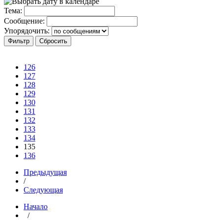
Тема:
Сообщение:
Упорядочить:
126
127
128
129
130
131
132
133
134
135
136
Предыдущая
/
Следующая
Начало
/