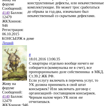
конструктивные дефекты, или некачественные
форуме
комплектующие. Не может трос сработаться
Сообщений:
до обрыва за год-два, изначально был
4140
Баллов:
некачественный со скрытыми дефектами.
12479
ЖКХоинов:
946
Регистрация:
06.10.2015
КОНСЬЕРЖ в доме
Леший
#
18.01.2016 13:06:35
С квартиры отдельно вообще ничего не
собирается (коммуналка не в счет), все
пропорционально доле собственника в МКД.
Ст.39.2 ЖК РФ.
Если услугу включать в перечень услуг, то
Живу на
УК должна принимать в свой штат
форуме
консьержек? Или заключать договор с
Сообщений:
организацией- поставщиком консьержек.
4140
Баллов:
Черным налом через УК ниэя -не
12479
отчитаешься.
ЖКХоинов: 946