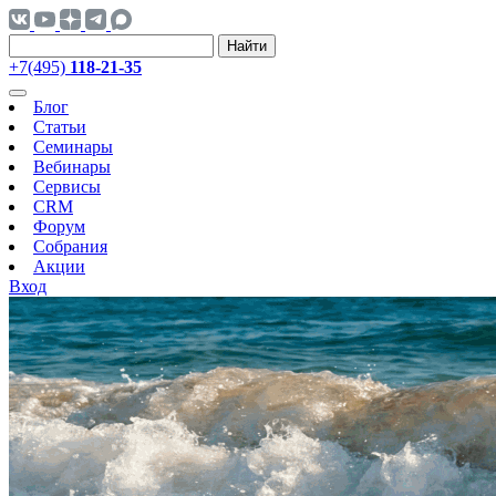
Найти
+7(495)
118-21-35
Блог
Статьи
Семинары
Вебинары
Сервисы
CRM
Форум
Собрания
Акции
Вход