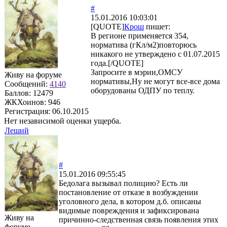
#
15.01.2016 10:03:01
[QUOTE]
Крош
пишет:
В регионе применяется 354,
норматива (гКл/м2)повторюсь
никакого не утверждено с 01.07.2015
года.[/QUOTE]
Запросите в мэрии,ОМСУ
Живу на форуме
нормативы,Ну не могут все-все дома
Сообщений:
4140
оборудованы ОДПУ по теплу.
Баллов:
12479
ЖКХоинов: 946
Регистрация:
06.10.2015
Нет независимой оценки ущерба.
Леший
#
15.01.2016 09:55:45
Бедолага вызывал полицию? Есть ли
постановление от отказе в возбуждении
уголовного дела, в котором д.б. описаны
видимые повреждения и зафиксирована
Живу на
причинно-следственная связь появления этих
форуме