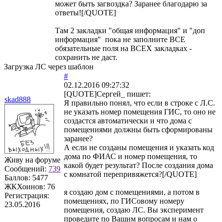
может быть загвоздка? Заранее благодарю за
ответы![/QUOTE]
Там 2 закладки "общая информация" и "доп
информация" пока не заполните ВСЕ
обязательные поля на ВСЕХ закладках -
сохранить не даст.
Загрузка ЛС через шаблон
#
02.12.2016 09:27:32
[QUOTE]
Сергей_
пишет:
skad888
Я правильно понял, что если в строке с Л.С.
не указать номер помещения ГИС, то оно не
создастся автоматически и что дома с
помещениями должны быть сформированы
заранее?
А если не созданы помещения и указать код
дома по ФИАС и номер помещения, то
Живу на форуме
какой будет результат? После создания дома
Сообщений:
739
с комнатой перепривяжется?[/QUOTE]
Баллов:
5477
ЖКХоинов: 76
я создаю дом с помещениями, а потом в
Регистрация:
помещениях, по ГИСовому номеру
23.05.2016
помещения, создаю ЛС. Вы эксперимент
проведите по Вашим вопросам и нам о