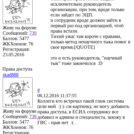
исключительно руководитель
организации, при том, вроде только
если зайдет по ЭЦП.
и сотрудник вроде должен зайти в
первый раз под организацией, чтоб
Живу на форуме
права встали.
Сообщений:
739
Тихий ужас там короче с правами,
Баллов:
5477
только метод ненаучного тыка помог в
ЖКХоинов: 76
свое время.[/QUOTE]
Регистрация:
23.05.2016
это и есть руководитель, "научный
тык" тоже закончился :D
Права доступа
skad888
#
06.12.2016 11:37:55
Коллеги кто встречал такой глюк системы
(или мой :) )- см картинку, не могу добавить
Живу на форуме
права доступа, в ЕСИА сотруднику все
Сообщений:
739
добавил и админа и специалиста, захожу в
Баллов:
5477
ГИС - прав нет :( .
ЖКХоинов: 76
Регистрация: