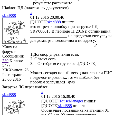
результате расскажите.
Шаблон ПД (платежных документов)
#
skad888
01.12.2016 20:00:46
[QUOTE]
skad888
пишет:
кто встречал ошибку при загрузке ПД:
SRV008018 В периоде 11 2016 г. организация
__________________ не предоставляет услуги
для дома, расположенного по адресу:
_______________________________.?
Живу на
форуме
1.Договор управления есть.
Сообщений:
2. Объект есть
739
Баллов:
3. в Октябре все грузилось.[/QUOTE]
5477
ЖКХоинов: 76
Может сегодня новый месяц начался или ГИС
Регистрация:
подремонтировали... тотже шаблон без
23.05.2016
проблем загрузился qws
Загрузка ЛС через шаблон
#
skad888
01.12.2016 16:39:40
[QUOTE]
HouseManager
пишет:
[QUOTE]
skad888
пишет:
Обозначает поставщика квитанции 01-
вы, 02-газ, 03-свет, посмотрите