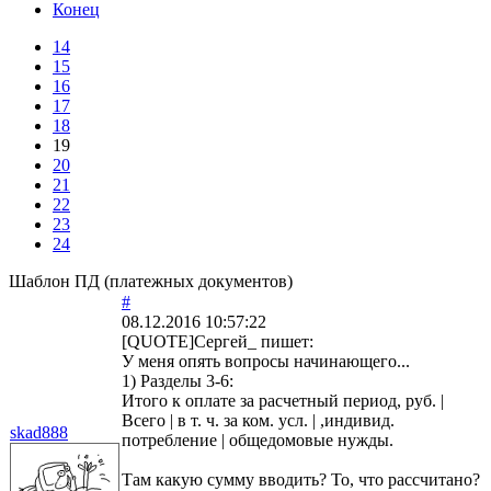
Конец
14
15
16
17
18
19
20
21
22
23
24
Шаблон ПД (платежных документов)
#
08.12.2016 10:57:22
[QUOTE]
Сергей_
пишет:
У меня опять вопросы начинающего...
1) Разделы 3-6:
Итого к оплате за расчетный период, руб. |
Всего | в т. ч. за ком. усл. | ,индивид.
skad888
потребление | общедомовые нужды.
Там какую сумму вводить? То, что рассчитано?