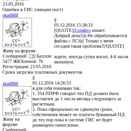
23.05.2016
Ошибки в ГИС (эмоции пост)
skad888
#
05.12.2016 15:38:33
[QUOTE]
АллаБел
пишет:
Добрый день!))) Не обрабатываются
файлы с ЛС!((( Только у меня
сегодня такая проблема?[/QUOTE]
Живу на форуме
Сообщений:
739
Баллов:
ждите, иногда сутки висит, 4-6 часов
5477
ЖКХоинов: 76
минимум.
Регистрация:
23.05.2016
Сроки загрузки платежных документов.
#
05.12.2016 14:26:53
skad888
я для себя понимаю так:
1. 354 ППРФ говорит что ПД должен быть
выставлен до 1 числа месяца следующего за
расчетным.
2. Пока официально не сдвинули сроки,
собственник может не платить бумажный ПД
Живу на
до тех пор пока в системе ГИС не будет
форуме
размещено начисление.
Сообщений: