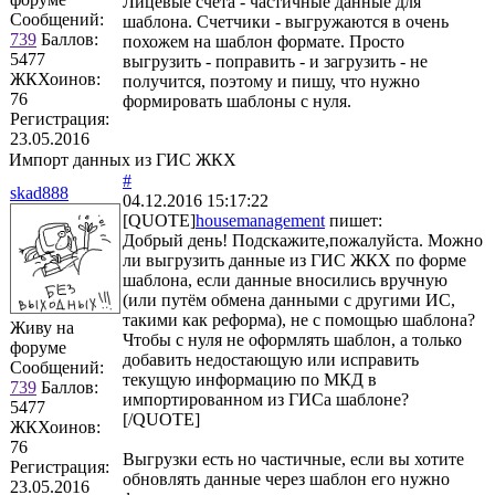
Лицевые счета - частичные данные для
Сообщений:
шаблона. Счетчики - выгружаются в очень
739
Баллов:
похожем на шаблон формате. Просто
5477
выгрузить - поправить - и загрузить - не
ЖКХоинов:
получится, поэтому и пишу, что нужно
76
формировать шаблоны с нуля.
Регистрация:
23.05.2016
Импорт данных из ГИС ЖКХ
#
skad888
04.12.2016 15:17:22
[QUOTE]
housemanagement
пишет:
Добрый день! Подскажите,пожалуйста. Можно
ли выгрузить данные из ГИС ЖКХ по форме
шаблона, если данные вносились вручную
(или путём обмена данными с другими ИС,
такими как реформа), не с помощью шаблона?
Живу на
Чтобы с нуля не оформлять шаблон, а только
форуме
добавить недостающую или исправить
Сообщений:
текущую информацию по МКД в
739
Баллов:
импортированном из ГИСа шаблоне?
5477
[/QUOTE]
ЖКХоинов:
76
Выгрузки есть но частичные, если вы хотите
Регистрация:
обновлять данные через шаблон его нужно
23.05.2016