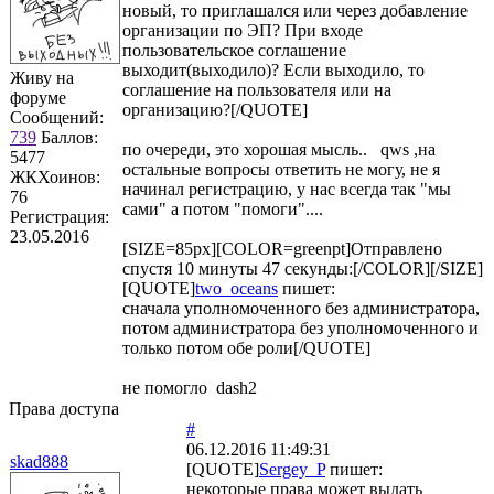
новый, то приглашался или через добавление
организации по ЭП? При входе
пользовательское соглашение
выходит(выходило)? Если выходило, то
Живу на
соглашение на пользователя или на
форуме
организацию?[/QUOTE]
Сообщений:
739
Баллов:
по очереди, это хорошая мысль.. qws ,на
5477
остальные вопросы ответить не могу, не я
ЖКХоинов:
начинал регистрацию, у нас всегда так "мы
76
сами" а потом "помоги"....
Регистрация:
23.05.2016
[SIZE=85px][COLOR=greenpt]Отправлено
спустя 10 минуты 47 секунды:[/COLOR][/SIZE]
[QUOTE]
two_oceans
пишет:
сначала уполномоченного без администратора,
потом администратора без уполномоченного и
только потом обе роли[/QUOTE]
не помогло dash2
Права доступа
#
06.12.2016 11:49:31
skad888
[QUOTE]
Sergey_P
пишет:
некоторые права может выдать