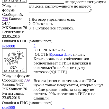
__________________ не предоставляет услуги
Живу на
для дома, расположенного по адресу:
форуме
_______________________________.?
Сообщений:
739
Баллов:
1.Договор управления есть.
5477
2. Объект есть
ЖКХоинов: 76
3. в Октябре все грузилось.
Регистрация:
23.05.2016
Ошибки в ГИС (эмоции пост)
#
skad888
30.11.2016 07:57:42
[QUOTE]
Крошка Элис
пишет:
Кто-то реально из собственников
распечатывает с ГИСа платежки и
оплачивает?я вообще не гружу
платежки[/QUOTE]
Живу на форуме
Сообщений:
739
Вся эта фигня с платежками из ГИСа
Баллов:
5477
нужна только неадекватам, которые ищут
ЖКХоинов: 76
любые уловки чтобы за квартиру не
Регистрация:
платить. 99% населения о ГИСе и не
23.05.2016
слышали.
Ошибки в ГИС (эмоции пост)
skad888