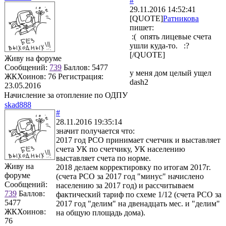
#
29.11.2016 14:52:41
[QUOTE]
Ратникова
пишет:
:( опять лицевые счета
ушли куда-то. :?
[/QUOTE]
Живу на форуме
Сообщений:
739
Баллов:
5477
у меня дом целый ущел
ЖКХоинов: 76
Регистрация:
dash2
23.05.2016
Начисление за отопление по ОДПУ
skad888
#
28.11.2016 19:35:14
значит получается что:
2017 год РСО принимает счетчик и выставляет
счета УК по счетчику, УК населению
выставляет счета по норме.
Живу на
2018 делаем корректировку по итогам 2017г.
форуме
(счета РСО за 2017 год "минус" начислено
Сообщений:
населению за 2017 год) и рассчитываем
739
Баллов:
фактический тариф по схеме 1/12 (счета РСО за
5477
2017 год "делим" на двенадцать мес. и "делим"
ЖКХоинов:
на общую площадь дома).
76