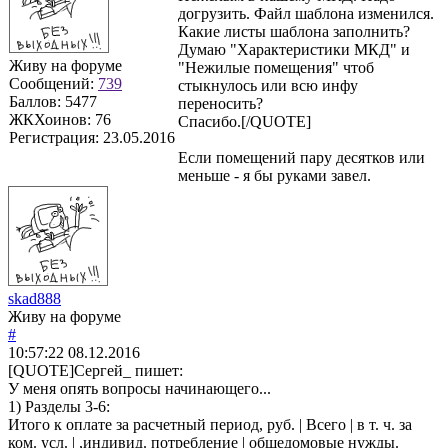
догрузить. Файл шаблона изменился.
Какие листы шаблона заполнить?
Думаю "Характеристики МКД" и
Живу на форуме
"Нежилые помещения" чтоб
Сообщений:
739
стыкнулось или всю инфу
Баллов:
5477
переносить?
ЖКХоинов: 76
Спасибо.[/QUOTE]
Регистрация:
23.05.2016
Если помещений пару десятков или
меньше - я бы руками завел.
skad888
Живу на форуме
#
10:57:22
08.12.2016
[QUOTE]
Сергей_
пишет:
У меня опять вопросы начинающего...
1) Разделы 3-6:
Итого к оплате за расчетный период, руб. | Всего | в т. ч. за
ком. усл. | ,индивид. потребление | общедомовые нужды.