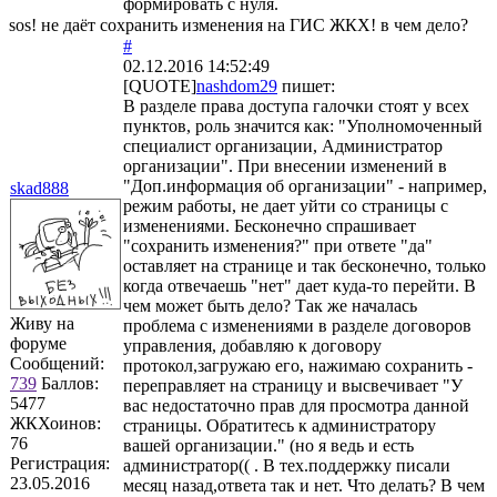
формировать с нуля.
sos! не даёт сохранить изменения на ГИС ЖКХ! в чем дело?
#
02.12.2016 14:52:49
[QUOTE]
nashdom29
пишет:
В разделе права доступа галочки стоят у всех
пунктов, роль значится как: "Уполномоченный
специалист организации, Администратор
организации". При внесении изменений в
"Доп.информация об организации" - например,
skad888
режим работы, не дает уйти со страницы с
изменениями. Бесконечно спрашивает
"сохранить изменения?" при ответе "да"
оставляет на странице и так бесконечно, только
когда отвечаешь "нет" дает куда-то перейти. В
чем может быть дело? Так же началась
Живу на
проблема с изменениями в разделе договоров
форуме
управления, добавляю к договору
Сообщений:
протокол,загружаю его, нажимаю сохранить -
739
Баллов:
переправляет на страницу и высвечивает "У
5477
вас недостаточно прав для просмотра данной
ЖКХоинов:
страницы. Обратитесь к администратору
76
вашей организации." (но я ведь и есть
Регистрация:
администратор(( . В тех.поддержку писали
23.05.2016
месяц назад,ответа так и нет. Что делать? В чем