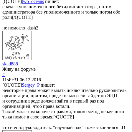
[QUOTE]
two_oceans
пишет:
сначала уполномоченного без администратора, потом
администратора без уполномоченного и только потом обе
роли[/QUOTE]
не помогло dash2
skad888
Живу на форуме
#
11:49:31
06.12.2016
[QUOTE]
Sergey_P
пишет:
некоторые права может выдать исключительно руководитель
организации, при том, вроде только если зайдет по ЭЦП.
и сотрудник вроде должен зайти в первый раз под
организацией, чтоб права встали.
Тихий ужас там короче с правами, только метод ненаучного
тыка помог в свое время.[/QUOTE]
это и есть руководитель, "научный тык" тоже закончился :D