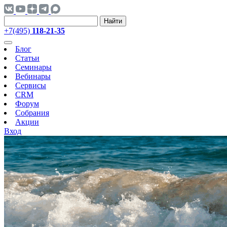
Найти
+7(495)
118-21-35
Блог
Статьи
Семинары
Вебинары
Сервисы
CRM
Форум
Собрания
Акции
Вход