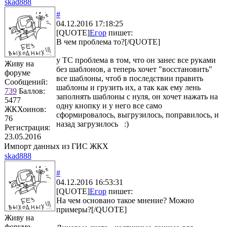
skad888
#
04.12.2016 17:18:25
[QUOTE]
Егор
пишет:
В чем проблема то?[/QUOTE]
у ТС проблема в том, что он занес все руками
Живу на
без шаблонов, а теперь хочет "восстановить"
форуме
все шаблоны, чтоб в последствии править
Сообщений:
шаблоны и грузить их, а так как ему лень
739
Баллов:
заполнять шаблоны с нуля, он хочет нажать на
5477
одну кнопку и у него все само
ЖКХоинов:
сформировалось, выгрузилось, поправилось, и
76
назад загрузилось :)
Регистрация:
23.05.2016
Импорт данных из ГИС ЖКХ
skad888
#
04.12.2016 16:53:31
[QUOTE]
Егор
пишет:
На чем основано такое мнение? Можно
примеры?[/QUOTE]
Живу на
форуме