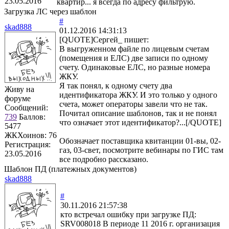
23.05.2016
квартир... я всегда по адресу фильтрую.
Загрузка ЛС через шаблон
#
skad888
01.12.2016 14:31:13
[QUOTE]
Сергей_
пишет:
В выгруженном файле по лицевым счетам
(помещения и ЕЛС) две записи по одному
счету. Одинаковые ЕЛС, но разные номера
ЖКУ.
Я так понял, к одному счету два
Живу на
идентификатора ЖКУ. И это только у одного
форуме
счета, может операторы завели что не так.
Сообщений:
Почитал описание шаблонов, так и не понял
739
Баллов:
что означает этот идентификатор?...[/QUOTE]
5477
ЖКХоинов: 76
Обозначает поставщика квитанции 01-вы, 02-
Регистрация:
газ, 03-свет, посмотрите вебинары по ГИС там
23.05.2016
все подробно рассказано.
Шаблон ПД (платежных документов)
skad888
#
30.11.2016 21:57:38
кто встречал ошибку при загрузке ПД:
SRV008018 В периоде 11 2016 г. организация