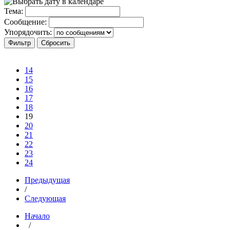
Тема:
Сообщение:
Упорядочить:
14
15
16
17
18
19
20
21
22
23
24
Предыдущая
/
Следующая
Начало
/