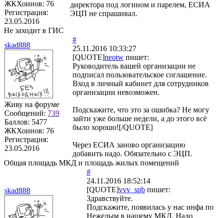
ЖКХоинов: 76
директора под логином и парелем, ЕСИА
Регистрация:
ЭЦП не спрашивал.
23.05.2016
Не заходит в ГИС
#
skad888
25.11.2016 10:33:27
[QUOTE]
neotw
пишет:
Руководитель вашей организации не
подписал пользовательское соглашение.
Вход в личный кабинет для сотрудников
организации невозможен.
Живу на форуме
Подскажите, что это за ошибка? Не могу
Сообщений:
739
зайти уже больше недели, а до этого всё
Баллов:
5477
было хорошо![/QUOTE]
ЖКХоинов: 76
Регистрация:
Через ЕСИА заново организацию
23.05.2016
добавить надо. Обязательно с ЭЦП.
Общая площадь МКД и площадь жилых помещений
#
24.11.2016 18:52:14
[QUOTE]
vvv_spb
пишет:
skad888
Здравствуйте.
Подскажите, появилась у нас инфа по
Нежелым в нашему МКД. Надо