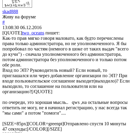
skad888
Живу на форуме
#
13:08:30
06.12.2016
[QUOTE]
two_oceans
пишет:
Как-то прав мягко говоря маловато, как будто перечислены
права только администратора, но не уполномоченного. Я бы
попробовал по частям (немного в шоке от таких выдач "всего
до кучи") - сначала уполномоченного без администратора,
потом администратора без уполномоченного и только потом
обе роли.
Вход по ЭП? Руководитель новый? Если новый, то
приглашался или через добавление организации по ЭП? При
входе пользовательское соглашение выходит(выходило)? Если
выходило, то соглашение на пользователя или на
организацию?[/QUOTE]
по очереди, это хорошая мысль.. qws ,на остальные вопросы
ответить не могу, не я начинал регистрацию, у нас всегда так
"мы сами" а потом "помоги"....
[SIZE=85px][COLOR=greenpt]Отправлено спустя 10 минуты
47 секунды:[/COLOR][/SIZE]