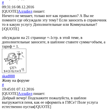
#
09:31:16
08.12.2016
[QUOTE]
АллаБел
пишет:
Ничего не мешает, только вот как правильно? А Вы не
помните где обсуждали эту тему? Если заносить в справочник
то в какую услугу Дополнительные или Коммунальные?
[/QUOTE]
обсуждали на 21 странице +-1стр. в этой теме, в
дополнительные заносите, в шаблоне ставите сумма=объем, а
тариф = 1.
skad888
Живу на форуме
#
19:45:01
07.12.2016
[QUOTE]
АллаБел
пишет:
Добрый вечер! Подскажите пожалуйста, в шаблон
выгружается пеня, как ее оформить в ГИСе? Поле услуга
естественно пустая[/QUOTE]