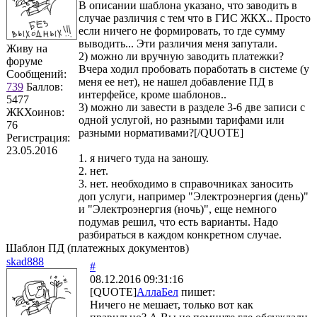
В описании шаблона указано, что заводить в
случае различия с тем что в ГИС ЖКХ.. Просто
если ничего не формировать, то где сумму
выводить... Эти различия меня запутали.
Живу на
2) можно ли вручную заводить платежки?
форуме
Вчера ходил пробовать поработать в системе (у
Сообщений:
меня ее нет), не нашел добавление ПД в
739
Баллов:
интерфейсе, кроме шаблонов..
5477
3) можно ли завести в разделе 3-6 две записи с
ЖКХоинов:
одной услугой, но разными тарифами или
76
разными нормативами?[/QUOTE]
Регистрация:
23.05.2016
1. я ничего туда на заношу.
2. нет.
3. нет. необходимо в справочниках заносить
доп услуги, например "Электроэнергия (день)"
и "Электроэнергия (ночь)", еще немного
подумав решил, что есть варианты. Надо
разбираться в каждом конкретном случае.
Шаблон ПД (платежных документов)
skad888
#
08.12.2016 09:31:16
[QUOTE]
АллаБел
пишет:
Ничего не мешает, только вот как