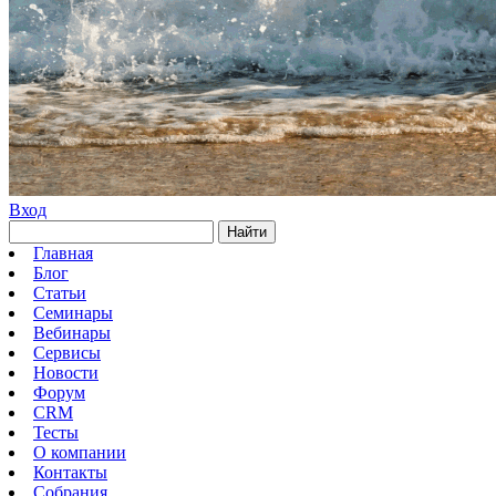
Вход
Найти
Главная
Блог
Статьи
Семинары
Вебинары
Сервисы
Новости
Форум
CRM
Тесты
О компании
Контакты
Собрания