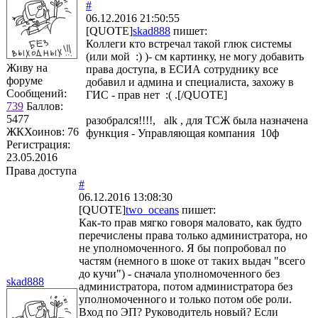
#
06.12.2016 21:50:55
[QUOTE]
skad888
пишет:
Коллеги кто встречал такой глюк системы
(или мой :) )- см картинку, не могу добавить
Живу на
права доступа, в ЕСИА сотруднику все
форуме
добавил и админа и специалиста, захожу в
Сообщений:
ГИС - прав нет :( .[/QUOTE]
739
Баллов:
5477
разобрался!!!!, alk , для ТСЖ была назначена
ЖКХоинов: 76
функция - Управляющая компания 10ф
Регистрация:
23.05.2016
Права доступа
#
06.12.2016 13:08:30
[QUOTE]
two_oceans
пишет:
Как-то прав мягко говоря маловато, как будто
перечислены права только администратора, но
не уполномоченного. Я бы попробовал по
частям (немного в шоке от таких выдач "всего
до кучи") - сначала уполномоченного без
skad888
администратора, потом администратора без
уполномоченного и только потом обе роли.
Вход по ЭП? Руководитель новый? Если