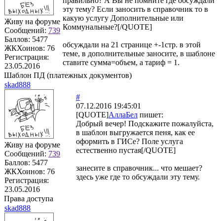
правильно? А Вы не помните где обсуждали
эту тему? Если заносить в справочник то в
какую услугу Дополнительные или
Живу на форуме
Коммунальные?[/QUOTE]
Сообщений:
739
Баллов:
5477
обсуждали на 21 странице +-1стр. в этой
ЖКХоинов: 76
теме, в дополнительные заносите, в шаблоне
Регистрация:
ставите сумма=объем, а тариф = 1.
23.05.2016
Шаблон ПД (платежных документов)
skad888
#
07.12.2016 19:45:01
[QUOTE]
АллаБел
пишет:
Добрый вечер! Подскажите пожалуйста,
в шаблон выгружается пеня, как ее
оформить в ГИСе? Поле услуга
Живу на форуме
естественно пустая[/QUOTE]
Сообщений:
739
Баллов:
5477
занесите в справочник... что мешает?
ЖКХоинов: 76
здесь уже где то обсуждали эту тему.
Регистрация:
23.05.2016
Права доступа
skad888