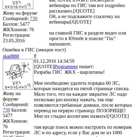
вебинары по ГИС там все подробно
рассказано.[/QUOTE]
Живу на форуме
Ой, а не подскажите ссылочку на
Сообщений:
739
вебинары[/QUOTE]
Баллов:
5477
ЖКХоинов: 76
на главной ГИС в разделе видео или
Регистрация:
просто в Ютюбе в поиске "Гис"
23.05.2016
напишите.
Ошибки в ГИС (эмоции пост)
#
skad888
01.12.2016 14:34:59
[QUOTE]
Programmer
пишет:
Разрабы ГИС ЖКХ - шарлатаны!
Мне необходимо удалить порядка 60 ЛС,
которые находятся на пятой странице списка.
Живу на
Мало того, что на каждое закрытие ЛС надо
форуме
несколько раз кнопку нажать, так еще
Сообщений:
появляются гребанные домики, после которых
739
Баллов:
перевод на первую страницу. ПОЗОРИЩЕ!
5477
Мне их стыдно коллегами назвать![/QUOTE]
ЖКХоинов:
76
там вроде поиск можно настроить по номерам
Регистрация:
ЛС и по адресу, если у Вас дом не из 1000