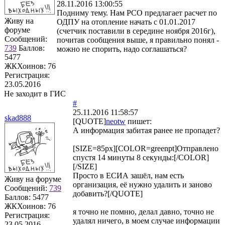
28.11.2016 13:00:55
Подниму тему. Нам РСО предлагает расчет по
Живу на
ОДПУ на отопление начать с 01.01.2017
форуме
(счетчик поставили в середине ноября 2016г),
Сообщений:
почитав сообщения выше, я правильно понял -
739
Баллов:
можно не спорить, надо соглашаться?
5477
ЖКХоинов: 76
Регистрация:
23.05.2016
Не заходит в ГИС
#
25.11.2016 11:58:57
skad888
[QUOTE]
neotw
пишет:
А информация забитая ранее не пропадет?
[SIZE=85px][COLOR=greenpt]Отправлено
спустя 14 минуты 8 секунды:[/COLOR]
[/SIZE]
Просто в ЕСИА зашёл, нам есть
Живу на форуме
организация, её нужно удалить и заново
Сообщений:
739
добавить?[/QUOTE]
Баллов:
5477
ЖКХоинов: 76
я точно не помню, делал давно, точно не
Регистрация:
удалял ничего, в моем случае информации
23.05.2016