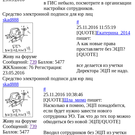
в ГИС небыло, посмотрите в организации
настройки сотрудников.
Средство электронной подписи для юр лиц
skad888
#
25.11.2016 11:55:19
[QUOTE]
Екатерина_2014
пишет:
А как новые права
проставляете без ЭЦП?
[/QUOTE]
Живу на форуме
Сообщений:
739
Баллов:
5477
все делается из учетки
ЖКХоинов: 76
Регистрация:
Директора ЭЦП не надо.
23.05.2016
Средство электронной подписи для юр лиц
skad888
#
25.11.2016 10:38:46
[QUOTE]
Шла_мимо
пишет:
Насколько я помню, ЭЦП понадобится,
если будет нужно завести нового
сотрудника УО. Так что до тех пор можно
Живу на форуме
обходиться без новой ЭЦП[/QUOTE]
Сообщений:
739
Баллов:
5477
Вводил сотрудников без ЭЦП из учетки