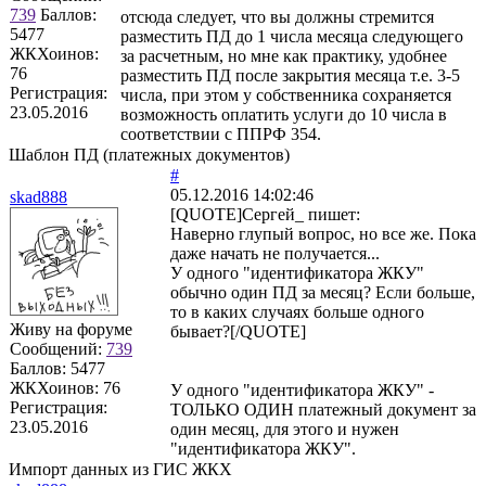
739
Баллов:
отсюда следует, что вы должны стремится
5477
разместить ПД до 1 числа месяца следующего
ЖКХоинов:
за расчетным, но мне как практику, удобнее
76
разместить ПД после закрытия месяца т.е. 3-5
Регистрация:
числа, при этом у собственника сохраняется
23.05.2016
возможность оплатить услуги до 10 числа в
соответствии с ППРФ 354.
Шаблон ПД (платежных документов)
#
05.12.2016 14:02:46
skad888
[QUOTE]
Сергей_
пишет:
Наверно глупый вопрос, но все же. Пока
даже начать не получается...
У одного "идентификатора ЖКУ"
обычно один ПД за месяц? Если больше,
то в каких случаях больше одного
Живу на форуме
бывает?[/QUOTE]
Сообщений:
739
Баллов:
5477
ЖКХоинов: 76
У одного "идентификатора ЖКУ" -
Регистрация:
ТОЛЬКО ОДИН платежный документ за
23.05.2016
один месяц, для этого и нужен
"идентификатора ЖКУ".
Импорт данных из ГИС ЖКХ