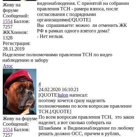
видеонаблюдения. С принятой на собрании
Живу на
правления ТСН - рамера взноса, после
форуме
согласования с подрядными
Сообщений:
организациями[/QUOTE]
1554
Баллов:
Вы спрашиваете: можно ли отменить ЖК
7257
РФ в рамках одного взятого дома?
ЖКХоинов:
- Нет нельзя.
1328
Регистрация:
28.11.2019
Наделение полномочиями правления ТСН по видео
наблюдению и забору
Атос
#
24.02.2020 16:10:21
[QUOTE]
talon
написал:
поэтому хочется сразу наделить
полномочиями по всем вопросам правление
ТСН.[/QUOTE]
По всем вопросам правления ТСН, это закон
Живу на форуме
наделит, а вот сколько собирать на
Сообщений:
Шлакбамм и Видимонаблюдение по любому
1554
Баллов:
решать должно ОСС, причем в рублях,
7257