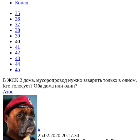
Конец
35
36
37
38
39
40
41
42
43
44
45
В ЖСК 2 дома, мусоропровод нужно заварить только в одном.
Кто голосует? Оба дома или один?
Атос
#
25.02.2020 20:17:30