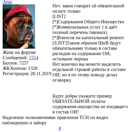
Атос
Нет. закон говорит об обязательной
оплате только
[LIST]
[*]Содержания Общего Имущества
[*]Коммунальных услуг ( и даёт
полный перечень таковых)
[*]Взносов на капитальный ремонт
[/LIST]Таким образом ШиВ будут
обязательными только в составе
Живу на форуме
расходов на содержание ОИ,
Сообщений:
1554
остальное лирика
Баллов:
7257
Нет конечно вы можете выделить
ЖКХоинов: 1328
отдельной строкой работы в составе
Регистрация:
28.11.2019
ОИ, но я по этому поводу делал
оговорку.
Будте добры укажите пример
ОБЯЗАТЕЛЬНОЙ оплаты
содержания имущества не входящего
в состав ОИ!
Наделение полномочиями правления ТСН по видео
наблюдению и забору
#