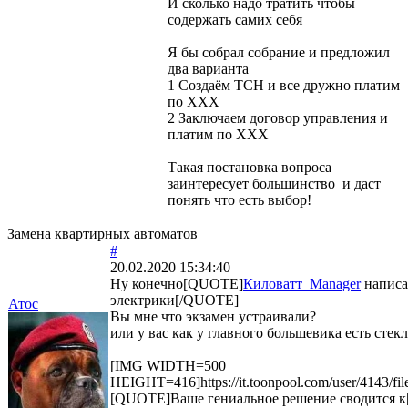
И сколько надо тратить чтобы
содержать самих себя
Я бы собрал собрание и предложил
два варианта
1 Создаём ТСН и все дружно платим
по ХХХ
2 Заключаем договор управления и
платим по ХХХ
Такая постановка вопроса
заинтересует большинство и даст
понять что есть выбор!
Замена квартирных автоматов
#
20.02.2020 15:34:40
Ну конечно[QUOTE]
Киловатт_Manager
написа
электрики[/QUOTE]
Атос
Вы мне что экзамен устраивали?
или у вас как у главного большевика есть сте
[IMG WIDTH=500
HEIGHT=416]https://it.toonpool.com/user/4143/fil
[QUOTE]Ваше гениальное решение сводится 