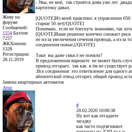
- Увы, не моё, так строятся дома уже лет двад
картитнку давал.
Живу на
[QUOTE]Из моей практики: в управлении 650
форуме
старше 50 лет[/QUOTE]
Сообщений:
Понимаю, если не блеснуть знаниями, так хоть
1554
Баллов:
[QUOTE]Ваше решение конечно снижает риск 
7257
не из-за увеличения сечения провода, а из-за т
ЖКХоинов:
соединения новые,[/QUOTE]
1328
Регистрация:
Таки вы даже смысл не поняли?
28.11.2019
В предложенном варианте не может быть случ
привод отгорает, так как в ём не существует
.Все соединения это ответвление для одного а
абонентский отвод отгорит, общий провод ост
Замена квартирных автоматов
Атос
#
20.02.2020 10:00:38
Ну вот как отгадаете
загадку
как часто подтягивают
контакты на ЛЭП та к и