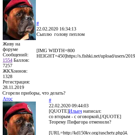
#
22.02.2020 16:34:13
Сыплю голову пеплом
Живу на
форуме
[IMG WIDTH=800
Сообщений:
HEIGHT=450]https://s.fishki.net/upload/users/2
1554
Баллов:
7257
ЖКХоинов:
1328
Регистрация:
28.11.2019
Сгорели приборы, что делать?
Атос
#
22.02.2020 09:44:03
[QUOTE]
Ильич
написал:
со вторым - с оговоркой,[/QUOTE]
Теорему Пифагора отменили?
[URL=http://kd150kv.org/raschety.php]4.