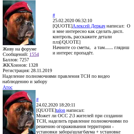
#
25.02.2020 06:32:10
[QUOTE]
Алексей Деркач
написал: О
и мне интересно как сделать дисп.
контроль, расскажите детали
плз[/QUOTE]
Начните со сметы, а там....... глядиш
Живу на форуме
и интерес пропадёт.
Сообщений:
1554
Баллов:
7257
ЖКХоинов: 1328
Регистрация:
28.11.2019
Наделение полномочиями правления ТСН по видео
наблюдению и забору
Атос
#
24.02.2020 18:20:11
[QUOTE]
talon
написал:
Может ли ОСС 2\3 жителей при создании
ТСН, наделить правление полномочиями по
решению огораживания территории -
установки забора\шлагбаума + установке