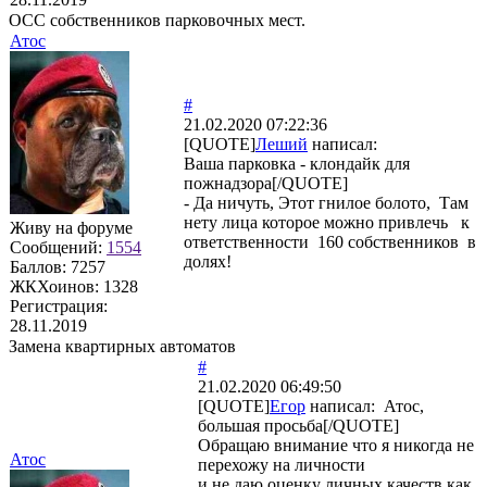
ОСС собственников парковочных мест.
Атос
#
21.02.2020 07:22:36
[QUOTE]
Леший
написал:
Ваша парковка - клондайк для
пожнадзора[/QUOTE]
- Да ничуть, Этот гнилое болото, Там
нету лица которое можно привлечь к
Живу на форуме
ответственности 160 собственников в
Сообщений:
1554
долях!
Баллов:
7257
ЖКХоинов: 1328
Регистрация:
28.11.2019
Замена квартирных автоматов
#
21.02.2020 06:49:50
[QUOTE]
Егор
написал: Атос,
большая просьба[/QUOTE]
Обращаю внимание что я никогда не
Атос
перехожу на личности
и не даю оценку личных качеств как