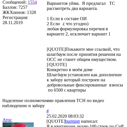
Сообщений:
1554
Вариантов уйма. Я предлагал ТС
Баллов:
7257
рассмотреть два варианта.
ЖКХоинов: 1328
Регистрация:
1 Если в составе ОИ
28.11.2019
2 Если .( что угодно)
любая формулировка перечня в
варианте 2, исключает вариант 1
[QUOTE]Покажите мне ссылкой, что
шлагбаум после принятия решения на
ОСС не станет общим имуществом.
[/QUOTE]
Конкретно в моём доме
Шлагбаум установлен как дополнение
к забору который построен на
добровольные фиксированные взносы
по 6500 с квартиры
Наделение полномочиями правления ТСН по видео
наблюдению и забору
#
25.02.2020 08:03:32
Атос
[QUOTE]
burmistr
написал:
Я в квитанции делаю 100 строк по СиР.