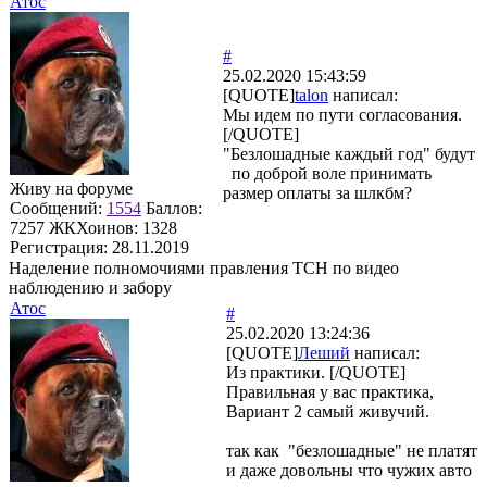
Атос
#
25.02.2020 15:43:59
[QUOTE]
talon
написал:
Мы идем по пути согласования.
[/QUOTE]
"Безлошадные каждый год" будут
по доброй воле принимать
Живу на форуме
размер оплаты за шлкбм?
Сообщений:
1554
Баллов:
7257
ЖКХоинов: 1328
Регистрация:
28.11.2019
Наделение полномочиями правления ТСН по видео
наблюдению и забору
Атос
#
25.02.2020 13:24:36
[QUOTE]
Леший
написал:
Из практики. [/QUOTE]
Правильная у вас практика,
Вариант 2 самый живучий.
так как "безлошадные" не платят
и даже довольны что чужих авто