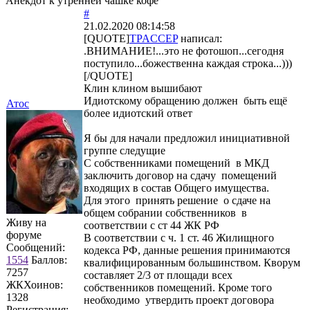
Анекдот к утренней чашке кофе
#
21.02.2020 08:14:58
[QUOTE]
TPACCEP
написал:
.ВНИМАНИЕ!...это не фотошоп...сегодня
поступило...божественна каждая строка...)))
[/QUOTE]
Клин клином вышибают
Идиотскому обращению должен быть ещё
Атос
более идиотский ответ
Я бы для начали предложил инициативной
группе следущие
С собственниками помещений в МКД
заключить договор на сдачу помещений
входящих в состав Общего имущества.
Для этого принять решение о сдаче на
общем собрании собственников в
Живу на
соответствии с ст 44 ЖК РФ
форуме
В соответствии с ч. 1 ст. 46 Жилищного
Сообщений:
кодекса РФ, данные решения принимаются
1554
Баллов:
квалифицированным большинством. Кворум
7257
составляет 2/3 от площади всех
ЖКХоинов:
собственников помещений. Кроме того
1328
необходимо утвердить проект договора
Регистрация: