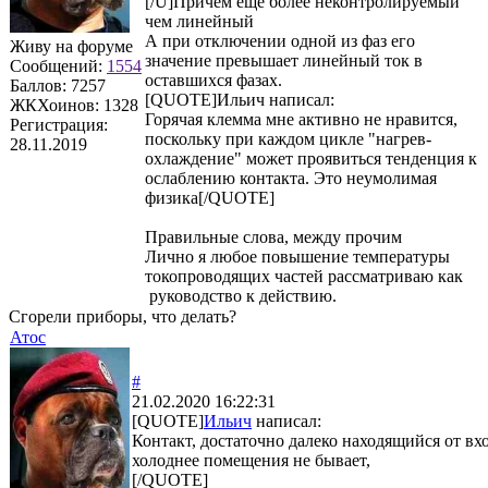
[/U]Причем еще более неконтролируемый
чем линейный
А при отключении одной из фаз его
Живу на форуме
значение превышает линейный ток в
Сообщений:
1554
оставшихся фазах.
Баллов:
7257
[QUOTE]Ильич написал:
ЖКХоинов: 1328
Горячая клемма мне активно не нравится,
Регистрация:
поскольку при каждом цикле "нагрев-
28.11.2019
охлаждение" может проявиться тенденция к
ослаблению контакта. Это неумолимая
физика[/QUOTE]
Правильные слова, между прочим
Лично я любое повышение температуры
токопроводящих частей рассматриваю как
руководство к действию.
Сгорели приборы, что делать?
Атос
#
21.02.2020 16:22:31
[QUOTE]
Ильич
написал:
Контакт, достаточно далеко находящийся от вх
холоднее помещения не бывает,
[/QUOTE]