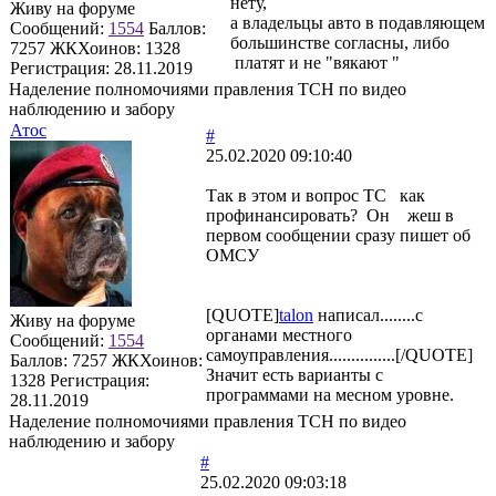
нету,
Живу на форуме
а владельцы авто в подавляющем
Сообщений:
1554
Баллов:
большинстве согласны, либо
7257
ЖКХоинов: 1328
платят и не "вякают "
Регистрация:
28.11.2019
Наделение полномочиями правления ТСН по видео
наблюдению и забору
Атос
#
25.02.2020 09:10:40
Так в этом и вопрос ТС как
профинансировать? Он жеш в
первом сообщении сразу пишет об
ОМСУ
[QUOTE]
talon
написал........с
Живу на форуме
органами местного
Сообщений:
1554
самоуправления...............[/QUOTE]
Баллов:
7257
ЖКХоинов:
Значит есть варианты с
1328
Регистрация:
программами на месном уровне.
28.11.2019
Наделение полномочиями правления ТСН по видео
наблюдению и забору
#
25.02.2020 09:03:18