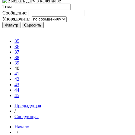
Тема:
Сообщение:
Упорядочить:
35
36
37
38
39
40
41
42
43
44
45
Предыдущая
/
Следующая
Начало
/