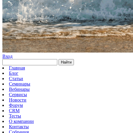
Вход
Найти
Главная
Блог
Статьи
Семинары
Вебинары
Сервисы
Новости
Форум
CRM
Тесты
О компании
Контакты
Собрания