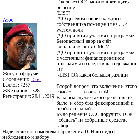
Так через ОСС можно протащить
решение
[LIST]
[*]О целевом сборе с каждого
Атос
собственника помещения на .... с
учётом доли
[*]О принятии участия в программе
Безопастный двор за счёт
финансирования ОМСУ
[*]О принятии участия в программе
с частичным финансированием
программы из средств на содержание
ОИ
Живу на форуме
[/LIST]Ой какая большая разница
Сообщений:
1554
Баллов:
7257
Второй вопрос это включение этого
ЖКХоинов: 1328
самого...... в состав ОИ
Регистрация:
28.11.2019
В нашем случае такого решения не
было, и сбор был фиксированный и
необязательный.
Было решение ОСС поручить ТСЖ
"сбацать" на собранные средства
забор.
Наделение полномочиями правления ТСН по видео
наблюдению и забору