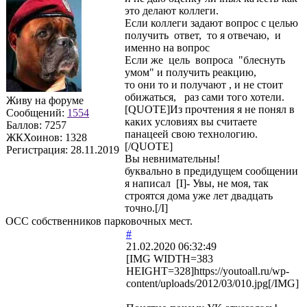
это делают коллеги.
Если коллеги задают вопрос с целью
получить ответ, то я отвечаю, и
именно на вопрос
Если же цель вопроса "блеснуть
умом" и получить реакцию,
то они то и получают , и не стоит
обижаться, раз сами того хотели.
Живу на форуме
[QUOTE]Из прочтения я не понял в
Сообщений:
1554
каких условиях вы считаете
Баллов:
7257
панацеей свою технологию.
ЖКХоинов: 1328
[/QUOTE]
Регистрация:
28.11.2019
Вы невнимательны!
буквально в предидущем сообщении
я написал [I]- Увы, не моя, так
строятся дома уже лет двадцать
точно.[/I]
ОСС собственников парковочных мест.
#
21.02.2020 06:32:49
[IMG WIDTH=383
HEIGHT=328]https://youtoall.ru/wp-
content/uploads/2012/03/010.jpg[/IMG]