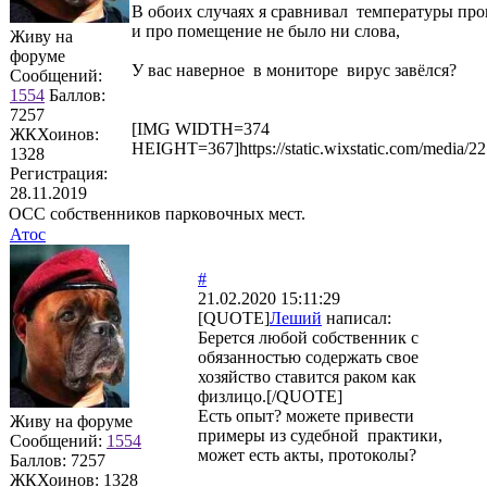
В обоих случаях я сравнивал температуры про
и про помещение не было ни слова,
Живу на
форуме
У вас наверное в мониторе вирус завёлся?
Сообщений:
1554
Баллов:
7257
[IMG WIDTH=374
ЖКХоинов:
HEIGHT=367]https://static.wixstatic.com/m
1328
Регистрация:
28.11.2019
ОСС собственников парковочных мест.
Атос
#
21.02.2020 15:11:29
[QUOTE]
Леший
написал:
Берется любой собственник с
обязанностью содержать свое
хозяйство ставится раком как
физлицо.[/QUOTE]
Есть опыт? можете привести
Живу на форуме
примеры из судебной практики,
Сообщений:
1554
может есть акты, протоколы?
Баллов:
7257
ЖКХоинов: 1328