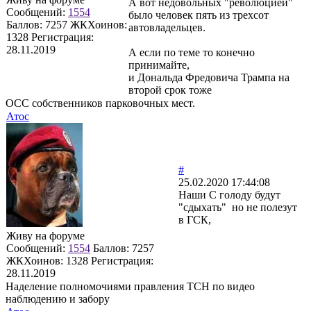
А вот недовольных "революцией"
Сообщений:
1554
было человек пять из трехсот
Баллов:
7257
ЖКХоинов:
автовладельцев.
1328
Регистрация:
28.11.2019
А если по теме то конечно
принимайте,
и Дональда Фредовича Трампа на
второй срок тоже
ОСС собственников парковочных мест.
Атос
#
25.02.2020 17:44:08
Наши С голоду будут
"сдыхать" но не полезут
в ГСК,
Живу на форуме
Сообщений:
1554
Баллов:
7257
ЖКХоинов: 1328
Регистрация:
28.11.2019
Наделение полномочиями правления ТСН по видео
наблюдению и забору