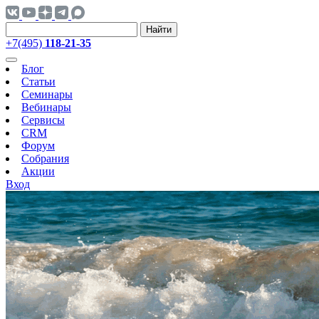
Найти
+7(495)
118-21-35
Блог
Статьи
Семинары
Вебинары
Сервисы
CRM
Форум
Собрания
Акции
Вход