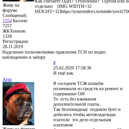
Как считаете ОДН? Отопление? Гуртом или п
Живу на
отдельно [IMG WIDTH=32
форуме
HEIGHT=32]https://yoursmileys.ru/tsmile/yes/t270
Сообщений:
1554
Баллов:
7257
ЖКХоинов:
1328
Регистрация:
28.11.2019
Наделение полномочиями правления ТСН по видео
наблюдению и забору
#
25.02.2020 17:58:36
И ещё как.
Атос
В соседнем ТСЖ шлакбм
оплачивали из средств на ремонт и
содержание ОИ
То есть без взымания
дополнительной платы,
Так безлошадные подняли бунт и
добились чтобы автовладельцы
платили это дело отдельным
платежом
Живу на форуме