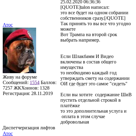
25.02.2020 06:36:36
[QUOTE]talon написал:
это все будет на одном собрании
собственников сразу.[/QUOTE]
Так принять то вы все что угодно
Атос
можете
Вот Трампа на второй срок
выбрать например.
Если Шлакбамм И Видео
включены в состав общего
имущества
то необходимо каждый год
Живу на форуме
утверждать смету на содержании
Сообщений:
1554
Баллов:
ОИ где будет это самое "сидеть"
7257
ЖКХоинов: 1328
Регистрация:
28.11.2019
Если вы хотите содержание ШиВ
пустить отдельной строкой в
платёжке
то это дополнительная услуга и
оплата в этом случае
добровольная
Диспетчеризация лифтов
Атос