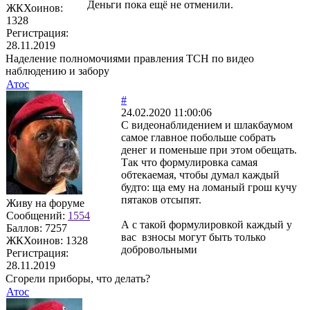
Деньги пока ещё не отменили.
ЖКХоинов:
1328
Регистрация:
28.11.2019
Наделение полномочиями правления ТСН по видео
наблюдению и забору
Атос
#
24.02.2020 11:00:06
С видеонаблидением и шлакбаумом
самое главное побольше собрать
денег и поменьше при этом обещать.
Так что формулировка самая
обтекаемая, чтобы думал каждый
будто: ща ему на ломаный грош кучу
пятаков отсыпят.
Живу на форуме
Сообщений:
1554
А с такой формулировкой каждый у
Баллов:
7257
вас взносы могут быть только
ЖКХоинов: 1328
добровольными
Регистрация:
28.11.2019
Сгорели приборы, что делать?
Атос