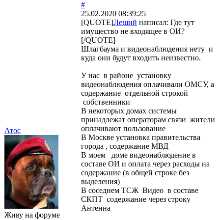
#
25.02.2020 08:39:25
[QUOTE]
Леший
написал: Где тут
имущество не входящее в ОИ?
[/QUOTE]
Шлагбаума и видеонаблюдения нету и
куда они будут входить неизвестно.
У нас в районе установку
видеонаблюдения оплачивали ОМСУ, а
содержание отдельной строкой
собственники
В некоторых домах системы
принадлежат операторам связи жители
оплачивают пользование
Атос
В Москве установка правительства
города , содержание МВД
В моем доме видеонаблюдение в
составе ОИ и оплата через расходы на
содержание (в общей строке без
выделения)
В соседнем ТСЖ Видео в составе
СКПТ содержание через строку
Антенна
Живу на форуме