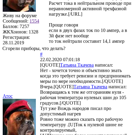
Расчет тока в нейтральном проводе при
неравномерной активной трехфазной
нагрузке.[/URL]
Живу на форуме
Сообщений:
1554
Проще говоря
Баллов:
7257
если в двух фазах ток по 10 ампер, а в
ЖКХоинов: 1328
3й фазе нет вообще
Регистрация:
то ток нейтрали составит 14,1 ампер
28.11.2019
Сгорели приборы, что делать?
#
22.02.2020 07:01:18
[QUOTE]
Татьяна Ткачева
написал:
Нет - хочется точно и объективно знать
когда это требует ревизии и предпринимать
меры по мере необходимости.[/QUOTE]
Вчера.[QUOTE]
Татьяна Ткачева
написал:
Возвращаясь к тем же отгораниям нуля -
Атос
рабочая температура нулевых шин до 105
градусов.[/QUOTE]
Тут уже Вождь народов писал про
допустимый нагрев
Ровно тоже можно сказать про рабочую
температуру .[U]Ток к нулевой шине не
контролируемый,