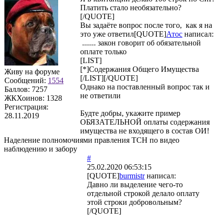
Платить стало необязательно?
[/QUOTE]
Вы задаёте вопрос после того, как я на
это уже ответил[QUOTE]
Атос
написал:
....... закон говорит об обязательной
оплате только
[LIST]
[*]Содержания Общего Имущества
Живу на форуме
[/LIST][/QUOTE]
Сообщений:
1554
Однако на поставленный вопрос так и
Баллов:
7257
не ответили
ЖКХоинов: 1328
Регистрация:
Будте добры, укажите пример
28.11.2019
ОБЯЗАТЕЛЬНОЙ оплаты содержания
имущества не входящего в состав ОИ!
Наделение полномочиями правления ТСН по видео
наблюдению и забору
#
25.02.2020 06:53:15
[QUOTE]
burmistr
написал:
Давно ли выделение чего-то
отдельной строкой делало оплату
этой строки добровольным?
[/QUOTE]