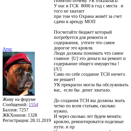
Понятно почему УК отказалась!
У нас в ГСК 8000 в год с места и
того не хватает
при том что Охрана живёт за счет
сдачи в аренду МОП
Посчитайте бюджет который
потребуется для ремонта и
содержания, учтите что самое
дорогое это кровля.
Атос
Люди должны понимать что самое
главное [U] это деньги на ремонт и
содержание общего имущества !
[/U]
Само по себе создание ТСН ничего
не решает!
УК прекрасно могла бы обслуживать
вас, если бы денег хватало.
Живу на форуме
До создания ТСН вы должны знать
Сообщений:
1554
четко по всем статьям, сколько
Баллов:
7257
нужно.
ЖКХоинов: 1328
И через сколько лет будем менять:
Регистрация:
28.11.2019
кровлю, ремонтироватся подезные
пути. и пр