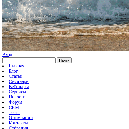
Вход
Найти
Главная
Блог
Статьи
Семинары
Вебинары
Сервисы
Новости
Форум
CRM
Тесты
О компании
Контакты
Собрания