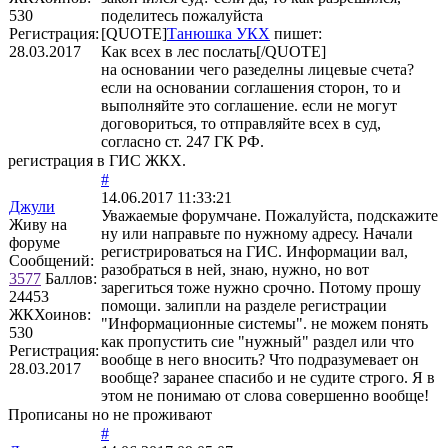
530
поделитесь пожалуйста
Регистрация:
[QUOTE]
Танюшка УКХ
пишет:
28.03.2017
Как всех в лес послать[/QUOTE]
на основании чего разеделны лицевые счета?
если на основании соглашения сторон, то и
выполняйте это соглашение. если не могут
договориться, то отправляйте всех в суд,
согласно ст. 247 ГК РФ.
регистрация в ГИС ЖКХ.
#
14.06.2017 11:33:21
Джули
Уважаемые форумчане. Пожалуйста, подскажите
Живу на
ну или направьте по нужному адресу. Начали
форуме
регистрироваться на ГИС. Информации вал,
Сообщений:
разобраться в ней, знаю, нужно, но вот
3577
Баллов:
зарегиться тоже нужно срочно. Потому прошу
24453
помощи. залипли на разделе регистрации
ЖКХоинов:
"Информационные системы". не можем понять
530
как пропустить сие "нужный" раздел или что
Регистрация:
вообще в него вносить? Что подразумевает он
28.03.2017
вообще? заранее спасибо и не судите строго. Я в
этом не понимаю от слова совершенно вообще!
Прописаны но не проживают
#