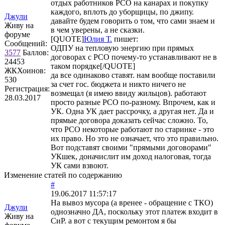
отдых работников РСО на канарах и покупку
каждого, вплоть до уборщицы, по джипу.
Джули
давайте будем говорить о том, что сами знаем и
Живу на
в чем уверены, а не сказки.
форуме
[QUOTE]
Юлия Т.
пишет:
Сообщений:
ОДПУ на тепловую энергию при прямых
3577
Баллов:
договорах с РСО почему-то устанавливают не в
24453
таком порядке[/QUOTE]
ЖКХоинов:
да все одинаково ставят. нам вообще поставили
530
за счет гос. бюджета и никто ничего не
Регистрация:
возмещал (я имею ввиду жильцов). работают
28.03.2017
просто разные РСО по-разному. Впрочем, как и
УК. Одна УК дает рассрочку, а другая нет. Да и
прямые договора доказать сейчас сложно. То,
что РСО некоторые работают по старинке - это
их право. Но это не означает, что это правильно.
Вот подставят своими "прямыми договорами"
УКшек, доначислит им доход налоговая, тогда
УК сами взвоют.
Изменение статей по содержанию
#
19.06.2017 11:57:17
На вывоз мусора (а вренее - обращение с ТКО)
Джули
однозначно ДА, поскольку этот платеж входит в
Живу на
СиР. а вот с текущим ремонтом я бы