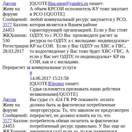
Джули
[QUOTE]
lisa.sneg@yandex.ru
пишет:
Живу на
А объем КРСОИ исполнитель КУ тоже закупает
форуме
в РСО [/QUOTE]
Сообщений:
любой коммунальный ресурс закупается у РСО,
3577
Баллов:
которая является в Вашем районе
24453
гарантирующей организацией. Если у Вас стоят
ЖКХоинов:
ОДПУ, то с РСО Вы производите расчет за
530
ресурсы по ОДПУ, а с жильцами: индивидуалка+
Регистрация:
КР на СОИ. Если у Вас ОДПУ по ХВС и ГВС,
28.03.2017
то водоотведение у Вас тоже будет ХВС+ГВС. А
если у Вас нет ОДПУ, то индивидуалка+ КР на
СОИ, как и с жильцами.
Перерасчет за коммунальные услуги
#
14.06.2017 15:21:58
[QUOTE]
Eleonor
пишет:
Судья склоняется признавать наши действия
незаконными[/QUOTE]
Джули
Вы судье ст. 424 ГК РФ покажите. оплата
Живу на
должна быть за фактически потребленные
форуме
энергоресурсы. То, что законом не предусмотрен
Сообщений:
перерасчет, не должно влиять на то, что
3577
Баллов:
потребитель обязан оплатить за фактически
24453
потребленный ресурс правильно. У Вас еще не
ЖКХоинов:
закончился суд? если да, то как разрешился,