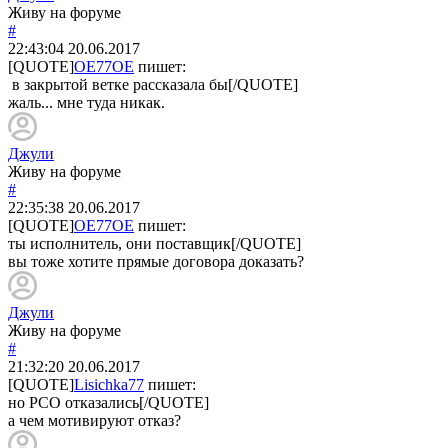
Живу на форуме
#
22:43:04
20.06.2017
[QUOTE]
OE77OE
пишет:
в закрытой ветке рассказала бы[/QUOTE]
жаль... мне туда никак.
Джули
Живу на форуме
#
22:35:38
20.06.2017
[QUOTE]
OE77OE
пишет:
ты исполнитель, они поставщик[/QUOTE]
вы тоже хотите прямые договора доказать?
Джули
Живу на форуме
#
21:32:20
20.06.2017
[QUOTE]
Lisichka77
пишет:
но РСО отказались[/QUOTE]
а чем мотивируют отказ?