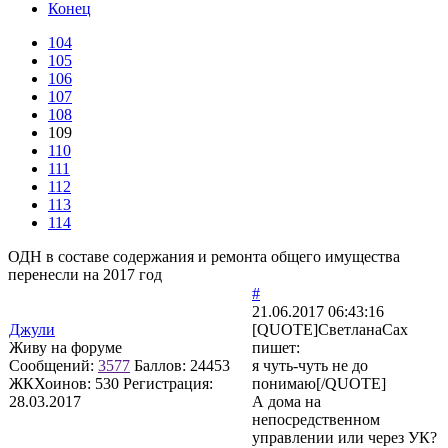
Конец
104
105
106
107
108
109
110
111
112
113
114
ОДН в составе содержания и ремонта общего имущества
перенесли на 2017 год
#
21.06.2017 06:43:16
Джули
[QUOTE]
СветланаСах
Живу на форуме
пишет:
Сообщений:
3577
Баллов:
24453
я чуть-чуть не до
ЖКХоинов: 530
Регистрация:
понимаю[/QUOTE]
28.03.2017
А дома на
непосредственном
управлении или через УК?