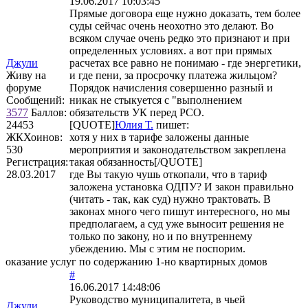
19.06.2017 10:03:45
Прямые договора еще нужно доказать, тем более
суды сейчас очень неохотно это делают. Во
всяком случае очень редко это признают и при
определенных условиях. а вот при прямых
Джули
расчетах все равно не понимаю - где энергетики,
Живу на
и где пени, за просрочку платежа жильцом?
форуме
Порядок начисления совершенно разный и
Сообщений:
никак не стыкуется с "выполнением
3577
Баллов:
обязательств УК перед РСО.
24453
[QUOTE]
Юлия Т.
пишет:
ЖКХоинов:
хотя у них в тарифе заложены данные
530
мероприятия и законодательством закреплена
Регистрация:
такая обязанность[/QUOTE]
28.03.2017
где Вы такую чушь откопали, что в тариф
заложена установка ОДПУ? И закон правильно
(читать - так, как суд) нужно трактовать. В
законах много чего пишут интересного, но мы
предполагаем, а суд уже выносит решения не
только по закону, но и по внутреннему
убеждению. Мы с этим не поспорим.
оказание услуг по содержанию 1-но квартирных домов
#
16.06.2017 14:48:06
Руководство муниципалитета, в чьей
Джули