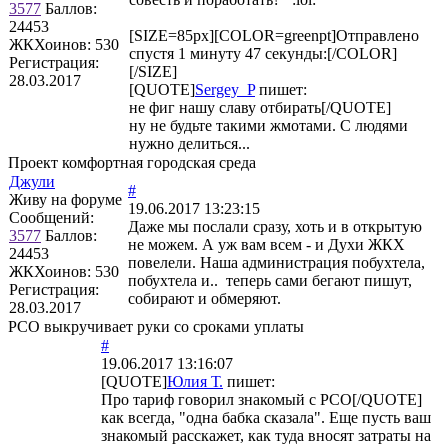
3577
Баллов:
24453
[SIZE=85px][COLOR=greenpt]Отправлено
ЖКХоинов: 530
спустя 1 минуту 47 секунды:[/COLOR]
Регистрация:
[/SIZE]
28.03.2017
[QUOTE]
Sergey_P
пишет:
не фиг нашу славу отбирать[/QUOTE]
ну не будьте такими жмотами. С людями
нужно делиться...
Проект комфортная городская среда
Джули
#
Живу на форуме
19.06.2017 13:23:15
Сообщений:
Даже мы послали сразу, хоть и в открытую
3577
Баллов:
не можем. А уж вам всем - и Духи ЖКХ
24453
повелели. Наша администрация побухтела,
ЖКХоинов: 530
побухтела и.. теперь сами бегают пишут,
Регистрация:
собирают и обмеряют.
28.03.2017
РСО выкручивает руки со сроками уплаты
#
19.06.2017 13:16:07
[QUOTE]
Юлия Т.
пишет:
Про тариф говорил знакомый с РСО[/QUOTE]
как всегда, "одна бабка сказала". Еще пусть ваш
знакомый расскажет, как туда вносят затраты на