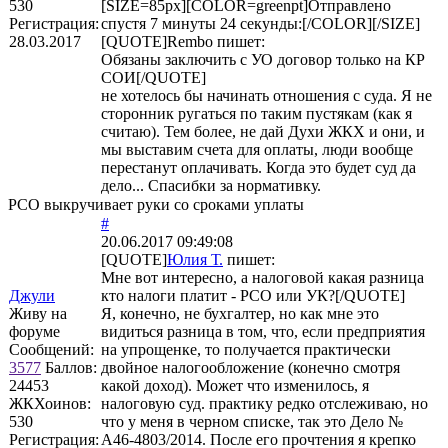
530
[SIZE=85px][COLOR=greenpt]Отправлено
Регистрация:
спустя 7 минуты 24 секунды:[/COLOR][/SIZE]
28.03.2017
[QUOTE]
Rembo
пишет:
Обязаны заключить с УО договор только на КР
СОИ[/QUOTE]
не хотелось бы начинать отношения с суда. Я не
сторонник ругаться по таким пустякам (как я
считаю). Тем более, не дай Духи ЖКХ и они, и
мы выставим счета для оплаты, люди вообще
перестанут оплачивать. Когда это будет суд да
дело... Спасибки за нормативку.
РСО выкручивает руки со сроками уплаты
#
20.06.2017 09:49:08
[QUOTE]
Юлия Т.
пишет:
Мне вот интересно, а налоговой какая разница
Джули
кто налоги платит - РСО или УК?[/QUOTE]
Живу на
Я, конечно, не бухгалтер, но как мне это
форуме
видиться разница в том, что, если предприятия
Сообщений:
на упрощенке, то получается практически
3577
Баллов:
двойное налогообложение (конечно смотря
24453
какой доход). Может что изменилось, я
ЖКХоинов:
налоговую суд. практику редко отслеживаю, но
530
что у меня в черном списке, так это Дело №
Регистрация:
А46-4803/2014. После его прочтения я крепко