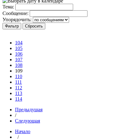
Тема:
Сообщение:
Упорядочить:
104
105
106
107
108
109
110
111
112
113
114
Предыдущая
/
Следующая
Начало
/