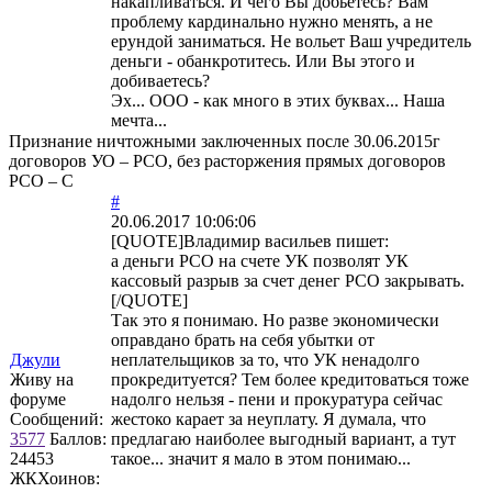
накапливаться. И чего Вы добьетесь? Вам
проблему кардинально нужно менять, а не
ерундой заниматься. Не вольет Ваш учредитель
деньги - обанкротитесь. Или Вы этого и
добиваетесь?
Эх... ООО - как много в этих буквах... Наша
мечта...
Признание ничтожными заключенных после 30.06.2015г
договоров УО – РСО, без расторжения прямых договоров
РСО – С
#
20.06.2017 10:06:06
[QUOTE]
Владимир васильев
пишет:
а деньги РСО на счете УК позволят УК
кассовый разрыв за счет денег РСО закрывать.
[/QUOTE]
Так это я понимаю. Но разве экономически
оправдано брать на себя убытки от
Джули
неплательщиков за то, что УК ненадолго
Живу на
прокредитуется? Тем более кредитоваться тоже
форуме
надолго нельзя - пени и прокуратура сейчас
Сообщений:
жестоко карает за неуплату. Я думала, что
3577
Баллов:
предлагаю наиболее выгодный вариант, а тут
24453
такое... значит я мало в этом понимаю...
ЖКХоинов: