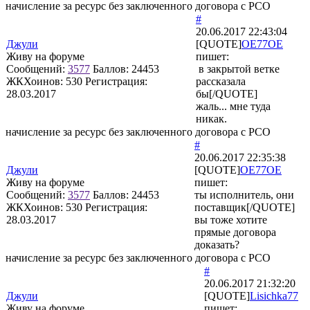
начисление за ресурс без заключенного договора с РСО
#
20.06.2017 22:43:04
Джули
[QUOTE]
OE77OE
Живу на форуме
пишет:
Сообщений:
3577
Баллов:
24453
в закрытой ветке
ЖКХоинов: 530
Регистрация:
рассказала
28.03.2017
бы[/QUOTE]
жаль... мне туда
никак.
начисление за ресурс без заключенного договора с РСО
#
20.06.2017 22:35:38
Джули
[QUOTE]
OE77OE
Живу на форуме
пишет:
Сообщений:
3577
Баллов:
24453
ты исполнитель, они
ЖКХоинов: 530
Регистрация:
поставщик[/QUOTE]
28.03.2017
вы тоже хотите
прямые договора
доказать?
начисление за ресурс без заключенного договора с РСО
#
20.06.2017 21:32:20
Джули
[QUOTE]
Lisichka77
Живу на форуме
пишет: