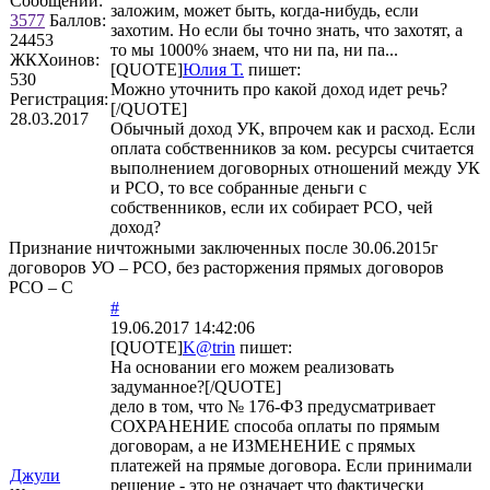
Сообщений:
заложим, может быть, когда-нибудь, если
3577
Баллов:
захотим. Но если бы точно знать, что захотят, а
24453
то мы 1000% знаем, что ни па, ни па...
ЖКХоинов:
[QUOTE]
Юлия Т.
пишет:
530
Можно уточнить про какой доход идет речь?
Регистрация:
[/QUOTE]
28.03.2017
Обычный доход УК, впрочем как и расход. Если
оплата собственников за ком. ресурсы считается
выполнением договорных отношений между УК
и РСО, то все собранные деньги с
собственников, если их собирает РСО, чей
доход?
Признание ничтожными заключенных после 30.06.2015г
договоров УО – РСО, без расторжения прямых договоров
РСО – С
#
19.06.2017 14:42:06
[QUOTE]
K@trin
пишет:
На основании его можем реализовать
задуманное?[/QUOTE]
дело в том, что № 176-ФЗ предусматривает
СОХРАНЕНИЕ способа оплаты по прямым
договорам, а не ИЗМЕНЕНИЕ с прямых
платежей на прямые договора. Если принимали
Джули
решение - это не означает что фактически