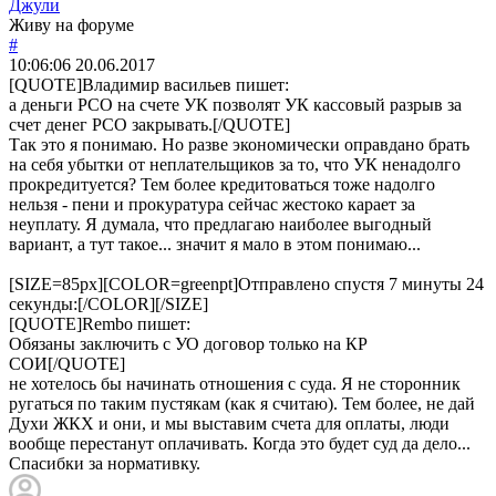
Джули
Живу на форуме
#
10:06:06
20.06.2017
[QUOTE]
Владимир васильев
пишет:
а деньги РСО на счете УК позволят УК кассовый разрыв за
счет денег РСО закрывать.[/QUOTE]
Так это я понимаю. Но разве экономически оправдано брать
на себя убытки от неплательщиков за то, что УК ненадолго
прокредитуется? Тем более кредитоваться тоже надолго
нельзя - пени и прокуратура сейчас жестоко карает за
неуплату. Я думала, что предлагаю наиболее выгодный
вариант, а тут такое... значит я мало в этом понимаю...
[SIZE=85px][COLOR=greenpt]Отправлено спустя 7 минуты 24
секунды:[/COLOR][/SIZE]
[QUOTE]
Rembo
пишет:
Обязаны заключить с УО договор только на КР
СОИ[/QUOTE]
не хотелось бы начинать отношения с суда. Я не сторонник
ругаться по таким пустякам (как я считаю). Тем более, не дай
Духи ЖКХ и они, и мы выставим счета для оплаты, люди
вообще перестанут оплачивать. Когда это будет суд да дело...
Спасибки за нормативку.