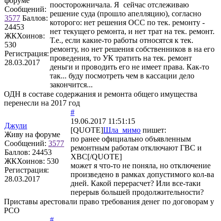
форуме
поосторожничала. Я сейчас отслеживаю
Сообщений:
решение суда (прошло апелляцию), согласно
3577
Баллов:
которого: нет решения ОСС по тек. ремонту -
24453
нет текущего ремонта, и нет трат на тек. ремонт.
ЖКХоинов:
Т.е., если какие-то работы относятся к тек.
530
ремонту, но нет решения собственников в на его
Регистрация:
проведения, то УК тратить на тек. ремонт
28.03.2017
деньги и проводить его не имеет права. Как-то
так... буду посмотреть чем в кассации дело
закончится...
ОДН в составе содержания и ремонта общего имущества
перенесли на 2017 год
#
19.06.2017 11:51:15
Джули
[QUOTE]
Шла_мимо
пишет:
Живу на форуме
по ранее официально объявленным
Сообщений:
3577
ремонтным работам отключают ГВС и
Баллов:
24453
ХВС[/QUOTE]
ЖКХоинов: 530
может я что-то не поняла, но отключение
Регистрация:
произведено в рамках допустимого кол-ва
28.03.2017
дней. Какой перерасчет? Или все-таки
перерыв большей продолжительности?
Приставы арестовали право требования денег по договорам у
РСО
#