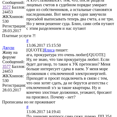
А кто сталкивался с тем, что, после раздела
Сообщений:
лицевых счетов в судебном порядке умирает
3577
Баллов:
один из собственников, а остальные становятся
24453
наследниками. Вот меня уже одни замучили
ЖКХоинов:
просьбой выписывать теперь два счета, а не три.
530
Но у меня решение суда. Блин, сами себя путают
Регистрация:
с этим разделением и нас путают
28.03.2017
Платные услуги ?!
#
13.06.2017 15:15:50
Джули
[QUOTE]
Ялиса
пишет:
Живу на
ага, прокуратура это очень любит[/QUOTE]
форуме
Ну, не знаю, что там прокуратура любит. Если
Сообщений:
будет договор, то такие к УК претензии? Меня
3577
Баллов:
больше интересует сдача в наем. У меня море
24453
должников с отключенной электроэнергией.
ЖКХоинов:
Приходят и просят подключить в связи с тем,
530
что они хотят сдать, да не берутся агентства с
Регистрация:
отключенной э/э за такие квартиры. Ну и
28.03.2017
конечно злостные должники, уезжают, бросают
на произвол. Почему - нет?
Прописаны но не проживают
#
13.06.2017 14:19:41
По данному вопросу сама сижу думаю. ПП 354