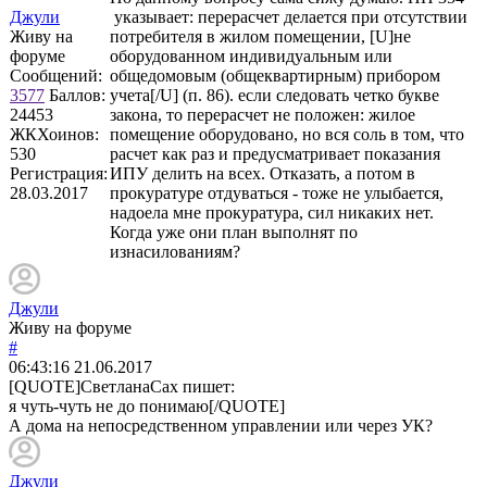
Джули
указывает: перерасчет делается при отсутствии
Живу на
потребителя в жилом помещении, [U]не
форуме
оборудованном индивидуальным или
Сообщений:
общедомовым (общеквартирным) прибором
3577
Баллов:
учета[/U] (п. 86). если следовать четко букве
24453
закона, то перерасчет не положен: жилое
ЖКХоинов:
помещение оборудовано, но вся соль в том, что
530
расчет как раз и предусматривает показания
Регистрация:
ИПУ делить на всех. Отказать, а потом в
28.03.2017
прокуратуре отдуваться - тоже не улыбается,
надоела мне прокуратура, сил никаких нет.
Когда уже они план выполнят по
изнасилованиям?
Джули
Живу на форуме
#
06:43:16
21.06.2017
[QUOTE]
СветланаСах
пишет:
я чуть-чуть не до понимаю[/QUOTE]
А дома на непосредственном управлении или через УК?
Джули