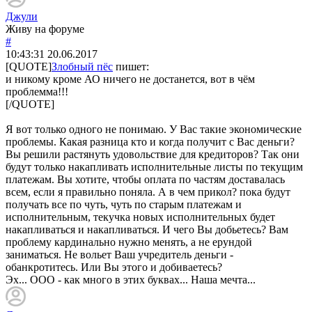
Джули
Живу на форуме
#
10:43:31
20.06.2017
[QUOTE]
Злобный пёс
пишет:
и никому кроме АО ничего не достанется, вот в чём
проблемма!!!
[/QUOTE]
Я вот только одного не понимаю. У Вас такие экономические
проблемы. Какая разница кто и когда получит с Вас деньги?
Вы решили растянуть удовольствие для кредиторов? Так они
будут только накапливать исполнительные листы по текущим
платежам. Вы хотите, чтобы оплата по частям доставалась
всем, если я правильно поняла. А в чем прикол? пока будут
получать все по чуть, чуть по старым платежам и
исполнительным, текучка новых исполнительных будет
накапливаться и накапливаться. И чего Вы добьетесь? Вам
проблему кардинально нужно менять, а не ерундой
заниматься. Не вольет Ваш учредитель деньги -
обанкротитесь. Или Вы этого и добиваетесь?
Эх... ООО - как много в этих буквах... Наша мечта...