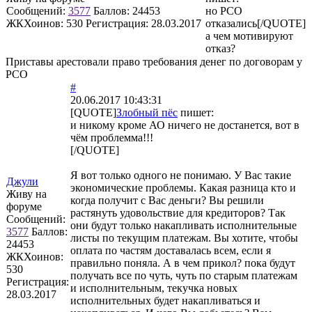
Сообщений:
3577
Баллов:
24453
но РСО
ЖКХоинов: 530
Регистрация:
28.03.2017
отказались[/QUOTE]
а чем мотивируют
отказ?
Приставы арестовали право требования денег по договорам у
РСО
#
20.06.2017 10:43:31
[QUOTE]
Злобный пёс
пишет:
и никому кроме АО ничего не достанется, вот в
чём проблемма!!!
[/QUOTE]
Я вот только одного не понимаю. У Вас такие
Джули
экономические проблемы. Какая разница кто и
Живу на
когда получит с Вас деньги? Вы решили
форуме
растянуть удовольствие для кредиторов? Так
Сообщений:
они будут только накапливать исполнительные
3577
Баллов:
листы по текущим платежам. Вы хотите, чтобы
24453
оплата по частям доставалась всем, если я
ЖКХоинов:
правильно поняла. А в чем прикол? пока будут
530
получать все по чуть, чуть по старым платежам
Регистрация:
и исполнительным, текучка новых
28.03.2017
исполнительных будет накапливаться и