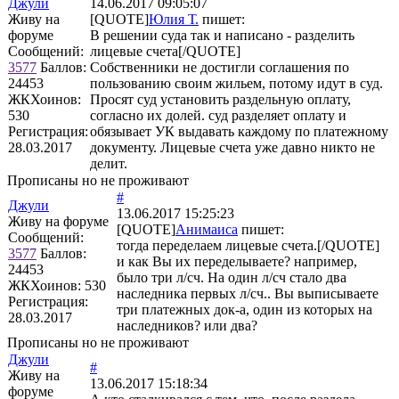
Джули
14.06.2017 09:05:07
Живу на
[QUOTE]
Юлия Т.
пишет:
форуме
В решении суда так и написано - разделить
Сообщений:
лицевые счета[/QUOTE]
3577
Баллов:
Собственники не достигли соглашения по
24453
пользованию своим жильем, потому идут в суд.
ЖКХоинов:
Просят суд установить раздельную оплату,
530
согласно их долей. суд разделяет оплату и
Регистрация:
обязывает УК выдавать каждому по платежному
28.03.2017
документу. Лицевые счета уже давно никто не
делит.
Прописаны но не проживают
#
Джули
13.06.2017 15:25:23
Живу на форуме
[QUOTE]
Анимаиса
пишет:
Сообщений:
тогда переделаем лицевые счета.[/QUOTE]
3577
Баллов:
и как Вы их переделываете? например,
24453
было три л/сч. На один л/сч стало два
ЖКХоинов: 530
наследника первых л/сч.. Вы выписываете
Регистрация:
три платежных док-а, один из которых на
28.03.2017
наследников? или два?
Прописаны но не проживают
Джули
#
Живу на
13.06.2017 15:18:34
форуме