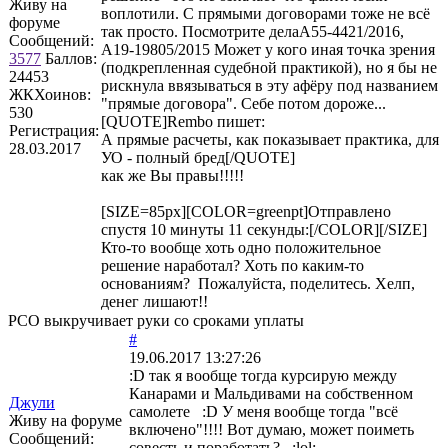
Живу на
воплотили. С прямыми договорами тоже не всё
форуме
так просто. Посмотрите делаА55-4421/2016,
Сообщений:
А19-19805/2015 Может у кого иная точка зрения
3577
Баллов:
(подкрепленная судебной практикой), но я бы не
24453
рискнула ввязываться в эту афёру под названием
ЖКХоинов:
"прямые договора". Себе потом дороже...
530
[QUOTE]
Rembo
пишет:
Регистрация:
А прямые расчеты, как показывает практика, для
28.03.2017
УО - полный бред[/QUOTE]
как же Вы правы!!!!!
[SIZE=85px][COLOR=greenpt]Отправлено
спустя 10 минуты 11 секунды:[/COLOR][/SIZE]
Кто-то вообще хоть одно положительное
решение наработал? Хоть по каким-то
основаниям? Пожалуйста, поделитесь. Хелп,
денег лишают!!
РСО выкручивает руки со сроками уплаты
#
19.06.2017 13:27:26
:D так я вообще тогда курсирую между
Канарами и Мальдивами на собственном
Джули
самолете :D У меня вообще тогда "всё
Живу на форуме
включено"!!!! Вот думаю, может поиметь
Сообщений:
совесть и поработать? :lol: