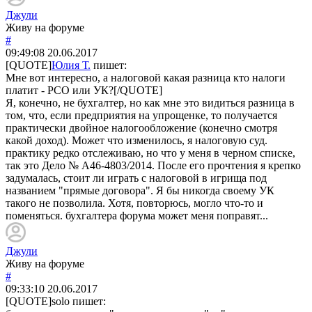
Джули
Живу на форуме
#
09:49:08
20.06.2017
[QUOTE]
Юлия Т.
пишет:
Мне вот интересно, а налоговой какая разница кто налоги
платит - РСО или УК?[/QUOTE]
Я, конечно, не бухгалтер, но как мне это видиться разница в
том, что, если предприятия на упрощенке, то получается
практически двойное налогообложение (конечно смотря
какой доход). Может что изменилось, я налоговую суд.
практику редко отслеживаю, но что у меня в черном списке,
так это Дело № А46-4803/2014. После его прочтения я крепко
задумалась, стоит ли играть с налоговой в игрища под
названием "прямые договора". Я бы никогда своему УК
такого не позволила. Хотя, повторюсь, могло что-то и
поменяться. бухгалтера форума может меня поправят...
Джули
Живу на форуме
#
09:33:10
20.06.2017
[QUOTE]
solo
пишет: