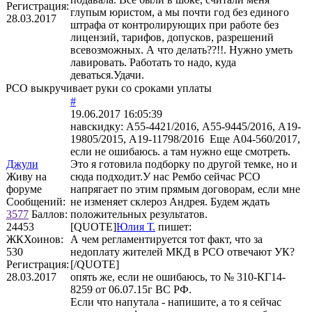
Регистрация:
глупым юристом, а мы почти год без единого
28.03.2017
штрафа от контролирующих при работе без
лицензий, тарифов, допусков, разрешений
всевозможных. А что делать??!!. Нужно уметь
лавировать. Работать то надо, куда
деваться.Удачи.
РСО выкручивает руки со сроками уплаты
#
19.06.2017 16:05:39
навскидку: А55-4421/2016, А55-9445/2016, А19-
19805/2015, А19-11798/2016 Еще А04-560/2017,
если не ошибаюсь. а там нужно еще смотреть.
Джули
Это я готовила подборку по другой темке, но и
Живу на
сюда подходит.У нас Рембо сейчас РСО
форуме
напрягает по этим прямым договорам, если мне
Сообщений:
не изменяет склероз Андрея. Будем ждать
3577
Баллов:
положительных результатов.
24453
[QUOTE]
Юлия Т.
пишет:
ЖКХоинов:
А чем регламентируется тот факт, что за
530
недоплату жителей МКД в РСО отвечают УК?
Регистрация:
[/QUOTE]
28.03.2017
опять же, если не ошибаюсь, то № 310-КГ14-
8259 от 06.07.15г ВС РФ.
Если что напутала - напишите, а то я сейчас