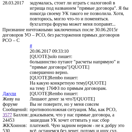
28.03.2017
задумалась, стоит ли играть с налоговой в
игрища под названием "прямые договора". Я бы
никогда своему УК такого не позволила. Хотя,
повторюсь, могло что-то и поменяться.
бухгалтера форума может меня поправят...
Признание ничтожными заключенных после 30.06.2015г
договоров УО – РСО, без расторжения прямых договоров
РСО – С
#
20.06.2017 09:33:10
[QUOTE]
solo
пишет:
большинство путают "расчеты напрямую" и
"прямые договора"[/QUOTE]
совершенно верно.
[QUOTE]
Rembo
пишет:
На какую конкретную тему[/QUOTE]
на тему 176ФЗ по прямым договорам.
Джули
[QUOTE]
Rembo
пишет:
Живу на
Лишают денег за что?[/QUOTE]
форуме
Вы не поверите, но у меня совсем
Сообщений:
противоположная ситуация. Мы, как РСО,
3577
Баллов:
доказываем, что у нас прямые договора, а
24453
зашедшая УК хочет оттяпать у нас сбор
ЖКХоинов:
платежей. Чую задним нервом - не к добру это
530
всё, останемся без денег, потому и ищу суд.