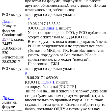
пролетом на форуме, подгрузили на работе
другими обязанностями.Сижу страдаю. Иногда
отвлекаюсь вот, забежав сюда...
РСО выкручивает руки со сроками уплаты
#
Джули
19.06.2017 15:35:32
Живу на
[QUOTE]
Юлия Т.
пишет:
форуме
У нас нет договоров с РСО, у РСО публичная
Сообщений:
оферта с жителями МКД.[/QUOTE]
3577
Баллов:
Все так думают, пока в один прекрасный день
24453
РСО не раздупляется и не сгружает все свои
ЖКХоинов:
убытки по МКД на УК. Если Вас минет сия
530
участь, порадуюсь за Вас. только РСо не
Регистрация:
единственные, кто может "наехать".
28.03.2017
Налоговики, ГЖИ...
РСО выкручивает руки со сроками уплаты
#
19.06.2017 14:59:08
[QUOTE]
Юлия Т.
пишет:
то поркуа бэ ни па?[/QUOTE]
ни па, ни па... ни в жисть не заложат, даже если
сто раз будет законом предусмотрено!! затраты
Джули
вносят только по прошлым годам. Т.е. сначала
Живу на
стулья, а потом деньги. Сначала найдите где-то
форуме
бабло, поставьте ОДПУ, а потом уже мы вам