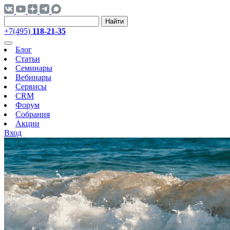
Найти
+7(495)
118-21-35
Блог
Статьи
Семинары
Вебинары
Сервисы
CRM
Форум
Собрания
Акции
Вход