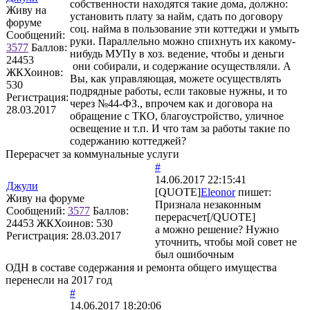
собственности находятся такие дома, должно:
Живу на
установить плату за найм, сдать по договору
форуме
соц. найма в пользование эти коттеджи и умыть
Сообщений:
руки. Параллельно можно спихнуть их какому-
3577
Баллов:
нибудь МУПу в хоз. ведение, чтобы и деньги
24453
они собирали, и содержание осуществляли. А
ЖКХоинов:
Вы, как управляющая, можете осуществлять
530
подрядные работы, если таковые нужны, и то
Регистрация:
через №44-ФЗ., впрочем как и договора на
28.03.2017
обращение с ТКО, благоустройство, уличное
освещение и т.п. И что там за работы такие по
содержанию коттеджей?
Перерасчет за коммунальные услуги
#
14.06.2017 22:15:41
Джули
[QUOTE]
Eleonor
пишет:
Живу на форуме
Признала незаконным
Сообщений:
3577
Баллов:
перерасчет[/QUOTE]
24453
ЖКХоинов: 530
а можно решение? Нужно
Регистрация:
28.03.2017
уточнить, чтобы мой совет не
был ошибочным
ОДН в составе содержания и ремонта общего имущества
перенесли на 2017 год
#
14.06.2017 18:20:06