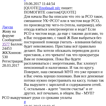
19.06.2017 11:44:54
[QUOTE]
Злобный пёс
пишет:
ПОМОГИТЕ советом[/QUOTE]
Для начала Вы бы описали что это за РСО такое,
смешанное УК+РСО? или в чистом виде РСО,
по производству чего-то (тепла, например), ибо
Джули
откуда взяться электроэнергии и воде? Если
Живу на
РСО в чистом виде, да еще с такими долгами, то
форуме
я Вас поздравляю, с такой Ж Вам выбраться без
Сообщений:
посторонней помощи (читать - вливания бабла)
3577
Баллов:
будет невозможно. Приставы всё правильно
24453
делают. Вы хотели обскакать переводом долга
ЖКХоинов:
приставов, а это чревато! так что прокуратура
530
Вам не помощник. Пока Вы будете
Регистрация:
расплачиваться с энергетиками, Вас хлопнут
28.03.2017
пенсионный и налоговики. И так по кругу.
Поверьте, наш смежный МУП это уже прошел и
я Вас очень хорошо понимаю. Вам все денежные
потоки нужно перестраивать на кассу, только так
Вы вырулите с зарплатой и содержанием сетей.
С остальным - ждите "писем счастья" и от
других. всё печально, в общем. Вы - МУП?
РСО выкручивает руки со сроками уплаты
#