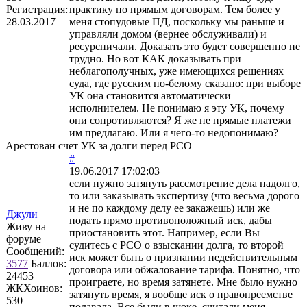
Регистрация:
практику по прямым договорам. Тем более у
28.03.2017
меня стопудовые ПД, поскольку мы раньше и
управляли домом (вернее обслуживали) и
ресурсничали. Доказать это будет совершенно не
трудно. Но вот КАК доказывать при
неблагополучных, уже имеющихся решениях
суда, где русским по-белому сказано: при выборе
УК она становится автоматически
исполнителем. Не понимаю я эту УК, почему
они сопротивляются? Я же не прямые платежи
им предлагаю. Или я чего-то недопонимаю?
Арестован счет УК за долги перед РСО
#
19.06.2017 17:02:03
если нужно затянуть рассмотрение дела надолго,
то или заказывать экспертизу (что весьма дорого
и не по каждому делу ее закажешь) или же
Джули
подать прямо противоположный иск, дабы
Живу на
приостановить этот. Например, если Вы
форуме
судитесь с РСО о взыскании долга, то второй
Сообщений:
иск может быть о признании недействительным
3577
Баллов:
договора или обжалование тарифа. Понятно, что
24453
проиграете, но время затянете. Мне было нужно
ЖКХоинов:
затянуть время, я вообще иск о правопреемстве
530
подавала. Все были в шоке, считали меня