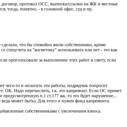
к договор, протокол ОСС, выписки/ссылки на ЖК и местные
, тогда, понятно, - в головной офис, суд и пр.
е сделали, что бы спокойно жили собственники, кроме
со спецсчета на "косметику" использовать или нет - это как
сли проголосовали за выполнение этих работ и смету, если
нт чего-то и оплатить эти работы, подрядчик попросит
т: ОК. Надо перечислить, т.к. это капремонт. Если ОС примет
 предусмотренную п.1 ст.177 жк, то это будет нарушение...
е ведь может быть). Для этого и нужен фонд капремонта.
 добавленные собственниками с увелечением взноса.