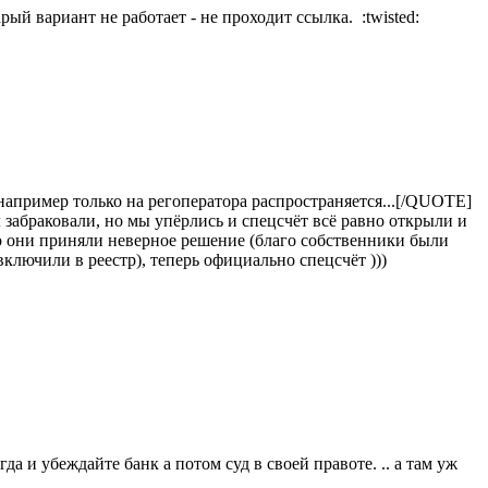
рый вариант не работает - не проходит ссылка. :twisted:
т например только на регоператора распространяется...[/QUOTE]
 забраковали, но мы упёрлись и спецсчёт всё равно открыли и
то они приняли неверное решение (благо собственники были
включили в реестр), теперь официально спецсчёт )))
да и убеждайте банк а потом суд в своей правоте. .. а там уж