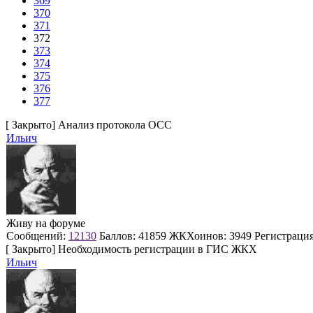
369
370
371
372
373
374
375
376
377
[
Закрыто
]
Анализ протокола ОСС
Ильич
Живу на форуме
Сообщений:
12130
Баллов:
41859
ЖКХоинов: 3949
Регистраци
[
Закрыто
]
Необходимость регистрации в ГИС ЖКХ
Ильич