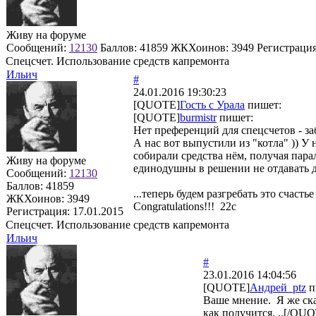
Живу на форуме
Сообщений:
12130
Баллов:
41859
ЖКХоинов: 3949
Регистраци
Спецсчет. Использование средств капремонта
Ильич
#
24.01.2016 19:30:23
[QUOTE]
Гость с Урала
пишет:
[QUOTE]
burmistr
пишет:
Нет преференций для спецсчетов - заб
А нас вот выпустили из "котла" )) У
собирали средства нём, получая пар
Живу на форуме
единодушны в решении не отдавать ден
Сообщений:
12130
Баллов:
41859
...теперь будем разгребать это счасть
ЖКХоинов: 3949
Congratulations!!! 22с
Регистрация:
17.01.2015
Спецсчет. Использование средств капремонта
Ильич
#
23.01.2016 14:04:56
[QUOTE]
Андрей_ptz
п
Ваше мнение. Я же сказ
как получится. ..[/QU