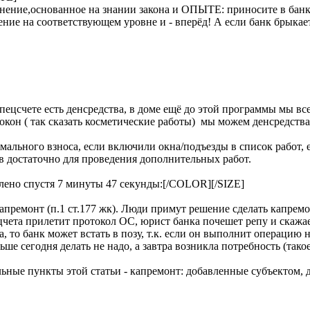
мнение,основанное на знании закона и ОПЫТЕ: приносите в бан
ие на соответствующем уровне и - вперёд! А если банк брыкается
ецсчете есть денсредства, в доме ещё до этой программы мы вс
окон ( так сказать косметические работы) мы можем денсредства 
ального взноса, если включили окна/подъезды в список работ, е
в достаточно для проведения дополнительных работ.
ено спустя 7 минуты 47 секунды:[/COLOR][/SIZE]
апремонт (п.1 ст.177 жк). Люди примут решение сделать капремо
цчета прилетит протокол ОС, юрист банка почешет репу и скажае
то банк может встать в позу, т.к. если он выполнит операцию не
ше сегодня делать не надо, а завтра возникла потребность (тако
альные пункты этой статьи - капремонт: добавленные субъектом,