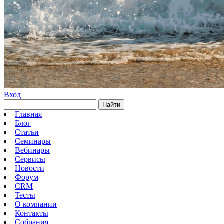
Вход
Найти
Главная
Блог
Статьи
Семинары
Вебинары
Сервисы
Новости
Форум
CRM
Тесты
О компании
Контакты
Собрания