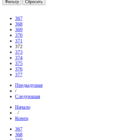
367
368
369
370
371
372
373
374
375
376
377
Предыдущая
/
Следующая
Начало
/
Конец
367
368