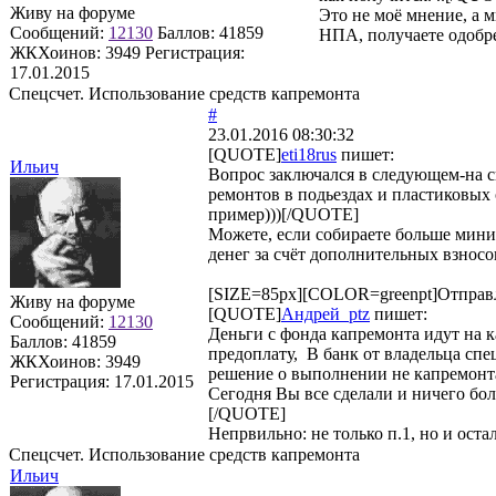
Живу на форуме
Это не моё мнение, а 
Сообщений:
12130
Баллов:
41859
НПА, получаете одобрен
ЖКХоинов: 3949
Регистрация:
17.01.2015
Спецсчет. Использование средств капремонта
#
23.01.2016 08:30:32
[QUOTE]
eti18rus
пишет:
Ильич
Вопрос заключался в следующем-на сп
ремонтов в подьездах и пластиковых 
пример)))[/QUOTE]
Можете, если собираете больше миним
денег за счёт дополнительных взносо
[SIZE=85px][COLOR=greenpt]Отправл
Живу на форуме
[QUOTE]
Андрей_ptz
пишет:
Сообщений:
12130
Деньги с фонда капремонта идут на к
Баллов:
41859
предоплату, В банк от владельца спе
ЖКХоинов: 3949
решение о выполнении не капремонта, 
Регистрация:
17.01.2015
Сегодня Вы все сделали и ничего боль
[/QUOTE]
Непрвильно: не только п.1, но и ост
Спецсчет. Использование средств капремонта
Ильич