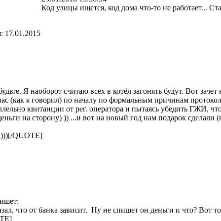
Код улицы ищется, код дома что-то не работает... Ста
я:
17.01.2015
удьте. Я наоборот считаю всех в котёл загонять будут. Вот заче
 нас (как я говорил) по началу по формальным причинам протокол
аллельно квитанции от рег. оператора и пытаясь убедить ГЖИ, ч
ьги на сторону) )) ...и вот на новый год нам подарок сделали (
е )))[/QUOTE]
ишет:
ал, что от банка зависит. Ну не спишет он деньги и что? Вот тог
OTE]