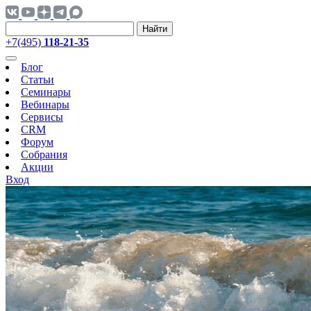
Найти
+7(495)
118-21-35
Блог
Статьи
Семинары
Вебинары
Сервисы
CRM
Форум
Собрания
Акции
Вход