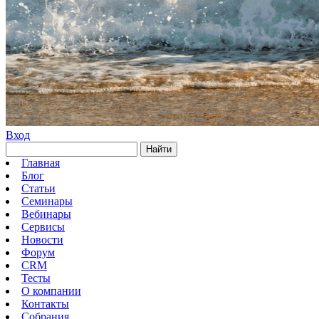
Вход
Найти
Главная
Блог
Статьи
Семинары
Вебинары
Сервисы
Новости
Форум
CRM
Тесты
О компании
Контакты
Собрания