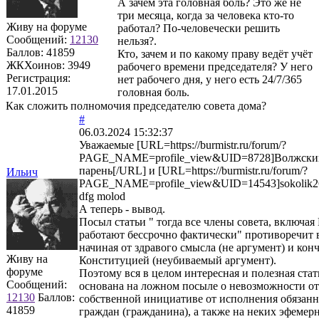
А зачем эта головная боль? Это же не
три месяца, когда за человека кто-то
Живу на форуме
работал? По-человечески решить
Сообщений:
12130
нельзя?.
Баллов:
41859
Кто, зачем и по какому праву ведёт учёт
ЖКХоинов: 3949
рабочего времени председателя? У него
Регистрация:
нет рабочего дня, у него есть 24/7/365
17.01.2015
головная боль.
Как сложить полномочия председателю совета дома?
#
06.03.2024 15:32:37
Уважаемые [URL=https://burmistr.ru/forum/?
PAGE_NAME=profile_view&UID=8728]Волжски
парень[/URL] и [URL=https://burmistr.ru/forum/?
Ильич
PAGE_NAME=profile_view&UID=14543]sokolik26
dfg molod
А теперь - вывод.
Посыл статьи " тогда все члены совета, включ
работают бессрочно фактически" противоречит 
начиная от здравого смысла (не аргумент) и кон
Живу на
Конституцией (неубиваемый аргумент).
форуме
Поэтому вся в целом интересная и полезная стат
Сообщений:
основана на ложном посыле о невозможности от
12130
Баллов:
собственной инициативе от исполнения обязанн
41859
граждан (гражданина), а также на неких эфемер