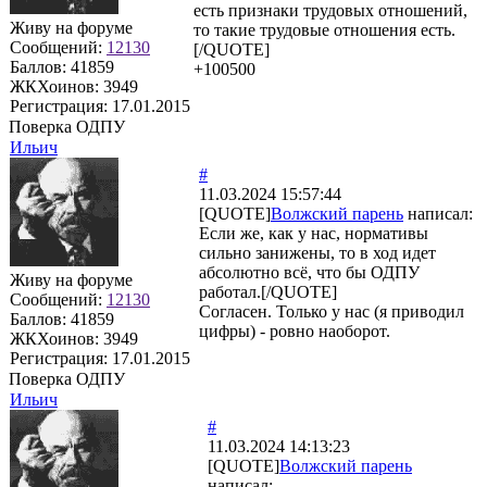
есть признаки трудовых отношений,
Живу на форуме
то такие трудовые отношения есть.
Сообщений:
12130
[/QUOTE]
Баллов:
41859
+100500
ЖКХоинов: 3949
Регистрация:
17.01.2015
Поверка ОДПУ
Ильич
#
11.03.2024 15:57:44
[QUOTE]
Волжский парень
написал:
Если же, как у нас, нормативы
сильно занижены, то в ход идет
абсолютно всё, что бы ОДПУ
Живу на форуме
работал.[/QUOTE]
Сообщений:
12130
Согласен. Только у нас (я приводил
Баллов:
41859
цифры) - ровно наоборот.
ЖКХоинов: 3949
Регистрация:
17.01.2015
Поверка ОДПУ
Ильич
#
11.03.2024 14:13:23
[QUOTE]
Волжский парень
написал: