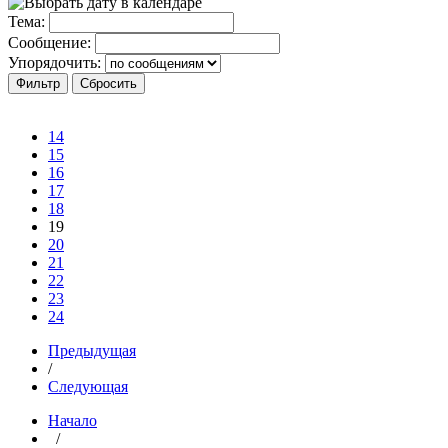
Тема:
Сообщение:
Упорядочить:
14
15
16
17
18
19
20
21
22
23
24
Предыдущая
/
Следующая
Начало
/