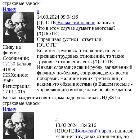
страховые взносы
Ильич
#
14.03.2024 09:04:16
[QUOTE]
Волжский парень
написал:
Что в этом случае думает налоговая?
[/QUOTE]
Спрашивал (устно) - ответили:
[QUOTE]
Живу на
Если нет трудовых отношений, но есть
форуме
признаки трудовых отношений, то такие
Сообщений:
трудовые отношения есть.[/QUOTE]
12130
Баллов:
Иными словами: всякий рубль, заплаченный
41859
физлицу по-белому, сопровождается всеми
ЖКХоинов:
поборами. Наличие неких третьих лиц с
3949
какими-то обязанностями (в Вашем посыле -
Регистрация:
управляющий) вообще даже не обсуждается.
17.01.2015
Вознаграждения совета дома надо уплачивать НДФЛ и
страховые взносы
Ильич
#
13.03.2024 18:46:16
[QUOTE]
Волжский парень
написал:
Если нет трудовых отношений, но