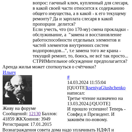
вопрос: гаечный ключ, купленный для слесаря,
в какой своей части относится к содержанию
общего имущества, а в какой - к его текущему
ремонту? Да и зарплата слесаря в какой
пропорции делится?
Если учесть, что (по 170-му) смена прокладки -
обслуживание, а "замена и восстановление
работоспособности отдельных элементов и
частей элементов внутренних систем
водопроводов...", т.е замена того же крана -
текущий ремонт, то, боюсь, не всё так просто...
СТРИМительное обсуждение предполагается?
Аренда жилья может споткнуться о счётчики?
Ильич
#
14.03.2024 11:55:04
[QUOTE]
kseniyaGlushchenko
написал:
Третье чтение назначено на
13.03.2024.[/QUOTE]
Живу на форуме
И прошло успешно! Теперь -
Сообщений:
12130
Баллов:
Совфед и Президент. И
41859
ЖКХоинов: 3949
заживём по-новому.
Регистрация:
17.01.2015
Вознаграждения совета дома надо уплачивать НДФЛ и