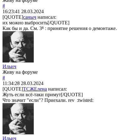
Живу на форуме
#
16:23:41
28.03.2024
[QUOTE]
саныч
написал:
их можно выбросить[/QUOTE]
Как бы и да. См. 3⁸ : принятие решения о демонтаже.
Ильич
Живу на форуме
#
11:34:28
28.03.2024
[QUOTE]
ТСЖЕлена
написал:
Жуть если всё-таки примут[/QUOTE]
Что значит "если"? Приехали. rev :twisted:
Ильич