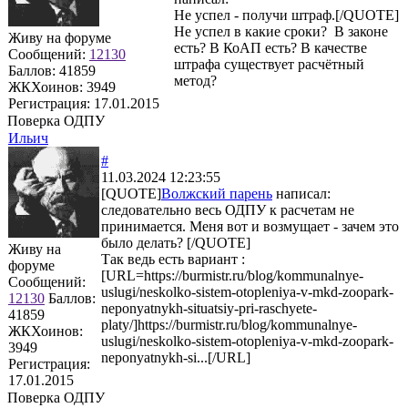
Не успел - получи штраф.[/QUOTE]
Не успел в какие сроки? В законе
Живу на форуме
есть? В КоАП есть? В качестве
Сообщений:
12130
штрафа существует расчётный
Баллов:
41859
метод?
ЖКХоинов: 3949
Регистрация:
17.01.2015
Поверка ОДПУ
Ильич
#
11.03.2024 12:23:55
[QUOTE]
Волжский парень
написал:
следовательно весь ОДПУ к расчетам не
принимается. Меня вот и возмущает - зачем это
было делать? [/QUOTE]
Живу на
Так ведь есть вариант :
форуме
[URL=https://burmistr.ru/blog/kommunalnye-
Сообщений:
uslugi/neskolko-sistem-otopleniya-v-mkd-zoopark-
12130
Баллов:
neponyatnykh-situatsiy-pri-raschyete-
41859
platy/]https://burmistr.ru/blog/kommunalnye-
ЖКХоинов:
uslugi/neskolko-sistem-otopleniya-v-mkd-zoopark-
3949
neponyatnykh-si...[/URL]
Регистрация:
17.01.2015
Поверка ОДПУ