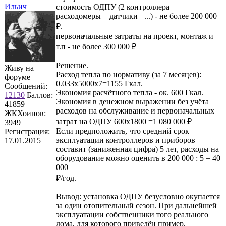
Ильич
стоимость ОДПУ (2 контроллера +
расходомеры + датчики+ ...) - не более 200 000
₽.
первоначальные затраты на проект, монтаж и
т.п - не более 300 000 ₽
Решение.
Живу на
Расход тепла по нормативу (за 7 месяцев):
форуме
0.033х5000х7=1155 Гкал.
Сообщений:
Экономия расчётного тепла - ок. 600 Гкал.
12130
Баллов:
Экономия в денежном выражении без учёта
41859
расходов на обслуживание и первоначальных
ЖКХоинов:
затрат на ОДПУ 600х1800 =1 080 000 ₽
3949
Если предположить, что средний срок
Регистрация:
эксплуатации контроллеров и приборов
17.01.2015
составит (заниженная цифра) 5 лет, расходы на
оборудование можно оценить в 200 000 : 5 = 40
000
₽/год.
Вывод: установка ОДПУ безусловно окупается
за один отопительный сезон. При дальнейшей
эксплуатации собственники того реального
дома, для которого приведён пример,