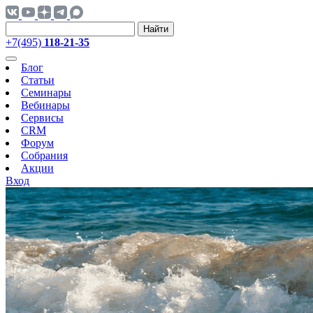
Найти
+7(495)
118-21-35
Блог
Статьи
Семинары
Вебинары
Сервисы
CRM
Форум
Собрания
Акции
Вход