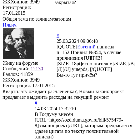
ЖКХоинов: 3949
закрытая?
Регистрация:
17.01.2015
Общая тема по заливам/затопам
Ильич
#
25.03.2024 09:06:48
[QUOTE]
Евгений
написал:
п. 152 Привил №354, в случае
причинения [U][I][B]
Живу на форуме
[SIZE=18pt]исполнителем[/SIZE][/B]
Сообщений:
12130
[/I][/U] ущерба, [/QUOTE]
Баллов:
41859
Вы-то тут причём?
ЖКХоинов: 3949
Регистрация:
17.01.2015
Квартплату ожидает расчленёнка?, Новый законопроект
предлагает выделить расходы на текущий ремонт
#
14.03.2024 17:32:10
В Госдуму внесён
[URL=https://sozd.duma.gov.ru/bill/575479-
8]законопроект[/URL], которым предлагается
(далее цитата по тексту пояснительной
записки)