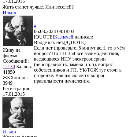
17.01.2015
Жить станет лучше. Или веселей?
Ильич
#
06.03.2024 08:18:03
[QUOTE]
Казначей
написал:
Вроде как нет.[/QUOTE]
Если нет (проверьте, 5 минут дел), то в чём
Живу на
вопрос? По ПП 354 все взаимодействия,
форуме
касающиеся ИПУ электроэнергии
Сообщений:
(неисправность, замена и т.п), вопрос
12130
Баллов:
собственников и ГП. УК/ТСЖ тут стоят в
41859
сторонке. Вашим является вопрос
ЖКХоинов:
правильности начисления.
3949
Регистрация:
17.01.2015
Ильич