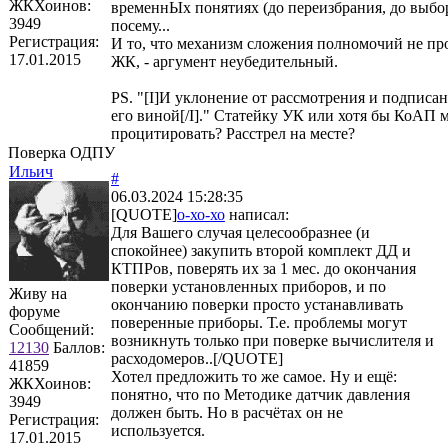
ЖКХоинов:
временнЫх понятиях (до переизбрания, до выборо
3949
посему...
Регистрация:
И то, что механизм сложения полномочий не пр
17.01.2015
ЖК, - аргумент неубедительный.
PS. "[I]И уклонение от рассмотрения и подписан
его виной[/I]." Статейку УК или хотя бы КоАП
процитировать? Расстрел на месте?
Поверка ОДПУ
Ильич
#
06.03.2024 15:28:35
[QUOTE]
о-хо-хо
написал:
Для Вашего случая целесообразнее (и
спокойнее) закупить второй комплект ДД и
КТПРов, поверять их за 1 мес. до окончания
поверки установленных приборов, и по
Живу на
окончанию поверки просто устанавливать
форуме
поверенные приборы. Т.е. проблемы могут
Сообщений:
возникнуть только при поверке вычислителя и
12130
Баллов:
расходомеров..[/QUOTE]
41859
Хотел предложить то же самое. Ну и ещё:
ЖКХоинов:
понятно, что по Методике датчик давления
3949
должен быть. Но в расчётах он не
Регистрация:
используется.
17.01.2015