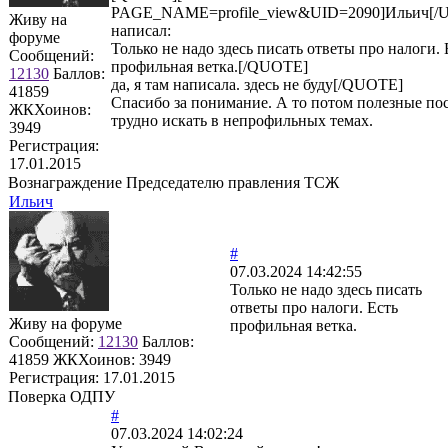
PAGE_NAME=profile_view&UID=2090]Ильич[/
Живу на
написал:
форуме
Только не надо здесь писать ответы про налоги. 
Сообщений:
профильная ветка.[/QUOTE]
12130
Баллов:
да, я там написала. здесь не буду[/QUOTE]
41859
Спасибо за понимание. А то потом полезные по
ЖКХоинов:
трудно искать в непрофильных темах.
3949
Регистрация:
17.01.2015
Вознаграждение Председателю правления ТСЖ
Ильич
#
07.03.2024 14:42:55
Только не надо здесь писать
ответы про налоги. Есть
Живу на форуме
профильная ветка.
Сообщений:
12130
Баллов:
41859
ЖКХоинов: 3949
Регистрация:
17.01.2015
Поверка ОДПУ
#
07.03.2024 14:02:24