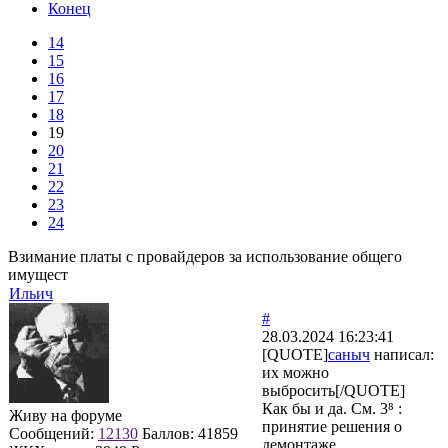
Конец
14
15
16
17
18
19
20
21
22
23
24
Взимание платы с провайдеров за использование общего
имущест
Ильич
#
28.03.2024 16:23:41
[QUOTE]
саныч
написал:
их можно
выбросить[/QUOTE]
Как бы и да. См. 3⁸ :
Живу на форуме
принятие решения о
Сообщений:
12130
Баллов:
41859
демонтаже.