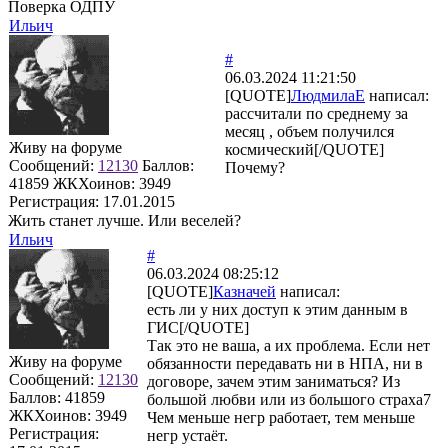
Поверка ОДПУ
Ильич
#
06.03.2024 11:21:50
[QUOTE]
ЛюдмилаЕ
написал:
рассчитали по среднему за
месяц , объем получился
Живу на форуме
космический[/QUOTE]
Сообщений:
12130
Баллов:
Почему?
41859
ЖКХоинов: 3949
Регистрация:
17.01.2015
Жить станет лучше. Или веселей?
Ильич
#
06.03.2024 08:25:12
[QUOTE]
Казначей
написал:
есть ли у них доступ к этим данным в
ГИС[/QUOTE]
Так это не ваша, а их проблема. Если нет
Живу на форуме
обязанности передавать ни в НПА, ни в
Сообщений:
12130
договоре, зачем этим заниматься? Из
Баллов:
41859
большой любви или из большого страха7
ЖКХоинов: 3949
Чем меньше негр работает, тем меньше
Регистрация:
негр устаёт.