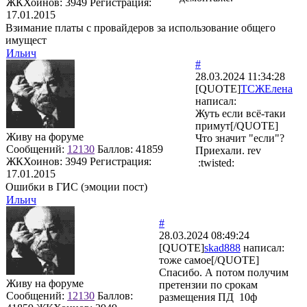
ЖКХоинов: 3949
Регистрация:
17.01.2015
Взимание платы с провайдеров за использование общего
имущест
Ильич
#
28.03.2024 11:34:28
[QUOTE]
ТСЖЕлена
написал:
Жуть если всё-таки
примут[/QUOTE]
Живу на форуме
Что значит "если"?
Сообщений:
12130
Баллов:
41859
Приехали. rev
ЖКХоинов: 3949
Регистрация:
:twisted:
17.01.2015
Ошибки в ГИС (эмоции пост)
Ильич
#
28.03.2024 08:49:24
[QUOTE]
skad888
написал:
тоже самое[/QUOTE]
Спасибо. А потом получим
Живу на форуме
претензии по срокам
Сообщений:
12130
Баллов:
размещения ПД 10ф