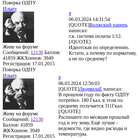
Поверка ОДПУ
Ильич
#
06.03.2024 14:31:54
[QUOTE]
Волжский парень
написал:
т.к. система оплаты 1/12.
[/QUOTE]
Живу на форуме
Идиотская по определению.
Сообщений:
12130
Баллов:
Кстати, а почему по нормативу,
41859
ЖКХоинов: 3949
а не по среднему?
Регистрация:
17.01.2015
Поверка ОДПУ
Ильич
#
06.03.2024 12:56:03
[QUOTE]
ЛюдмилаЕ
написал:
В прошлом году по факту ОДПУ
потребил- 180 Гкал, в этом по
среднему получается 311Гкал.
[/QUOTE]
Живу на форуме
Распишите по месяцам прошлый
Сообщений:
12130
год и эту зиму. Ещё лучше -
Баллов:
41859
ведомости, где видно расходы и
ЖКХоинов: 3949
температуры.
Регистрация:
17.01.2015