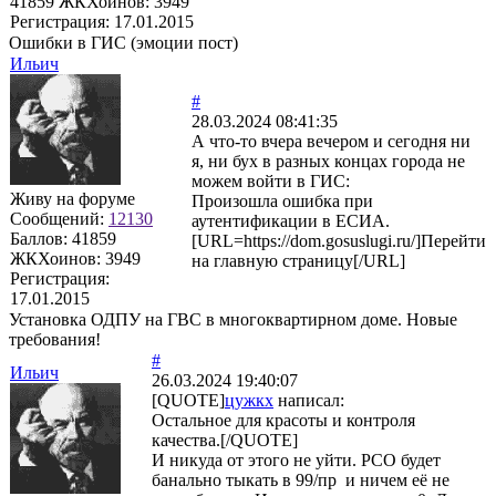
41859
ЖКХоинов: 3949
Регистрация:
17.01.2015
Ошибки в ГИС (эмоции пост)
Ильич
#
28.03.2024 08:41:35
А что-то вчера вечером и сегодня ни
я, ни бух в разных концах города не
можем войти в ГИС:
Живу на форуме
Произошла ошибка при
Сообщений:
12130
аутентификации в ЕСИА.
Баллов:
41859
[URL=https://dom.gosuslugi.ru/]Перейти
ЖКХоинов: 3949
на главную страницу[/URL]
Регистрация:
17.01.2015
Установка ОДПУ на ГВС в многоквартирном доме. Новые
требования!
#
Ильич
26.03.2024 19:40:07
[QUOTE]
цужкх
написал:
Остальное для красоты и контроля
качества.[/QUOTE]
И никуда от этого не уйти. РСО будет
банально тыкать в 99/пр и ничем её не