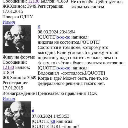
Сообщений:
12130
Баллов:
41859
Не отменён. Действует для
ЖКХоинов: 3949
Регистрация:
закрытых систем.
17.01.2015
Поверка ОДПУ
Ильич
#
08.03.2024 23:43:04
[QUOTE]
о-хо-хо
написал:
никогда не состоится.[/QUOTE]
Состоится в том доме, которому это
выгодно. Если условный я увижу, что по
Живу на форуме
нормативу надо платить меньше, чем по
Сообщений:
факту, то счётчик будет ломаться постоянно.
12130
Баллов:
[QUOTE]
о-хо-хо
написал:
41859
Водоканал -состоялось,[/QUOTE]
ЖКХоинов: 3949
Когда и где? Может быть, где-то, но
Регистрация:
федерального решения такого нет.
17.01.2015
Вознаграждение Председателю правления ТСЖ
Ильич
#
07.03.2024 14:53:53
[QUOTE]
ktt
написал:
[QUOTE][URL=/forum/?