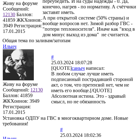
переубедить. И на суды надежды - 0. Да,
Живу на форуме
конечно, нагрев - по нормативу. А счётчики
Сообщений:
заставят иметь.
12130
Баллов:
А при открытой системе (50% страны) и
41859
ЖКХоинов:
вообще вопросов нет. Зимой разбор ГВС -
3949
Регистрация:
"потери теплоносителя". Иначе как "вход в
17.01.2015
дом минус выход из дома" не считается.
Общая тема по заливам/затопам
Ильич
#
25.03.2024 18:07:28
[QUOTE]
саныч
написал:
В любом случае лучше иметь
подписанный пострадавшей стороной
Живу на форуме
акт, о том, что претензий нет, чем не
Сообщений:
12130
иметь его вообще.[/QUOTE]
Баллов:
41859
Абсолютная истина. Это - здравый
ЖКХоинов: 3949
смысл, но не обязанность
Регистрация:
17.01.2015
Установка ОДПУ на ГВС в многоквартирном доме. Новые
требования!
#
25.03.2024 18:02:36
Ильич