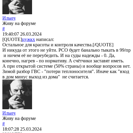
Ильич
Живу на форуме
#
19:40:07
26.03.2024
[QUOTE]
цужкх
написал:
Остальное для красоты и контроля качества.[/QUOTE]
И никуда от этого не уйти. РСО будет банально тыкать в 99/пр
и ничем её не переубедить. И на суды надежды - 0. Да,
конечно, нагрев - по нормативу. А счётчики заставят иметь.
А при открытой системе (50% страны) и вообще вопросов нет.
Зимой разбор ГВС - "потери теплоносителя". Иначе как "вход
в дом минус выход из дома" не считается.
Ильич
Живу на форуме
#
18:07:28
25.03.2024