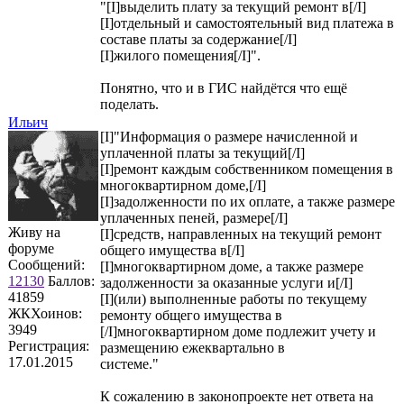
"[I]выделить плату за текущий ремонт в[/I]
[I]отдельный и самостоятельный вид платежа в
составе платы за содержание[/I]
[I]жилого помещения[/I]".
Понятно, что и в ГИС найдётся что ещё
поделать.
Ильич
[I]"Информация о размере начисленной и
уплаченной платы за текущий[/I]
[I]ремонт каждым собственником помещения в
многоквартирном доме,[/I]
[I]задолженности по их оплате, а также размере
уплаченных пеней, размере[/I]
Живу на
[I]средств, направленных на текущий ремонт
форуме
общего имущества в[/I]
Сообщений:
[I]многоквартирном доме, а также размере
12130
Баллов:
задолженности за оказанные услуги и[/I]
41859
[I](или) выполненные работы по текущему
ЖКХоинов:
ремонту общего имущества в
3949
[/I]многоквартирном доме подлежит учету и
Регистрация:
размещению ежеквартально в
17.01.2015
системе."
К сожалению в законопроекте нет ответа на