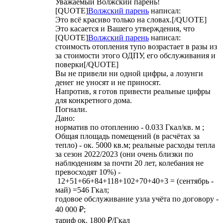
Уважаемый Волжский парень!
[QUOTE]
Волжский парень
написал:
Это всё красиво только на словах.[/QUOTE]
Это касается и Вашего утверждения, что
[QUOTE]
Волжский парень
написал:
стоимость отопления тупо возрастает в разы из
за стоимости этого ОДПУ, его обслуживания и
поверки[/QUOTE]
Вы не привели ни одной цифры, а лозунги
денег не уносят и не приносят.
Напротив, я готов привести реальные цифры
для конкретного дома.
Погнали.
Дано:
норматив по отоплению - 0.033 Гкал/кв. м ;
Общая площадь помещений (в расчётах за
тепло) - ок. 5000 кв.м; реальные расходы тепла
за сезон 2022/2023 (они очень близки по
наблюдениям за почти 20 лет, колебания не
превосходят 10%) -
12+51+66+84+118+102+70+40+3 = (сентябрь -
май) =546 Гкал;
годовое обслуживание узла учёта по договору -
40 000 ₽;
тариф ок. 1800 ₽/Гкал