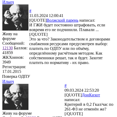
Ильич
#
11.03.2024 12:00:41
[QUOTE]
Волжский парень
написал:
И ГЖИ будет постоянно штрафовать, если
вовремя его не подчинили. Плавали ...
Живу на
[/QUOTE]
форуме
Это за что? Законодательством и договорами
Сообщений:
снабжения ресурсами предусмотрен выбор:
12130
Баллов:
платить по ОДПУ или по объёму,
41859
определённому расчётным методом. Как
ЖКХоинов:
собственники решат, так и будет. Захотят
3949
платить по нормативу - их право.
Регистрация:
17.01.2015
Поверка ОДПУ
Ильич
#
09.03.2024 22:53:20
[QUOTE]
ДонКихот
написал:
Критерий в 0,2 Гкал/час по
261-ФЗ не отменён же?
Живу на форуме
[/QUOTE]