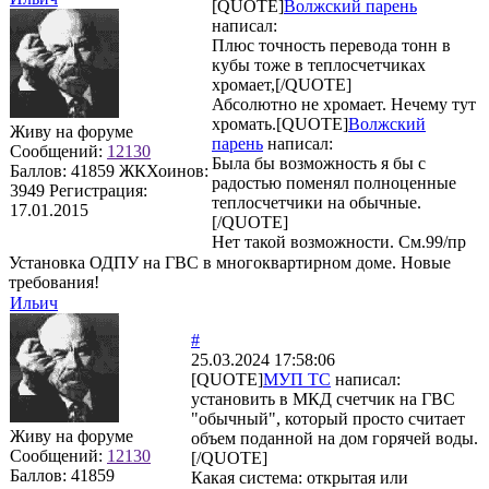
[QUOTE]
Волжский парень
написал:
Плюс точность перевода тонн в
кубы тоже в теплосчетчиках
хромает,[/QUOTE]
Абсолютно не хромает. Нечему тут
хромать.[QUOTE]
Волжский
Живу на форуме
парень
написал:
Сообщений:
12130
Была бы возможность я бы с
Баллов:
41859
ЖКХоинов:
радостью поменял полноценные
3949
Регистрация:
теплосчетчики на обычные.
17.01.2015
[/QUOTE]
Нет такой возможности. См.99/пр
Установка ОДПУ на ГВС в многоквартирном доме. Новые
требования!
Ильич
#
25.03.2024 17:58:06
[QUOTE]
МУП ТС
написал:
установить в МКД счетчик на ГВС
"обычный", который просто считает
Живу на форуме
объем поданной на дом горячей воды.
Сообщений:
12130
[/QUOTE]
Баллов:
41859
Какая система: открытая или