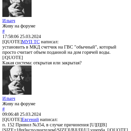
Ильич
Живу на форуме
#
17:58:06
25.03.2024
[QUOTE]
МУП ТС
написал:
установить в МКД счетчик на ГВС "обычный", который
просто считает объем поданной на дом горячей воды.
[/QUOTE]
Какая система: открытая или закрытая?
Ильич
Живу на форуме
#
09:06:48
25.03.2024
[QUOTE]
Евгений
написал:
п. 152 Привил №354, в случае причинения [U][I][B]
[SIZE=18pt]исполнителем[/SIZE][/B][/I][/U] ущерба, [/QUOTE]