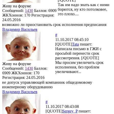
[/QUOTE]
Так им надо знать как с ними
Живу на форуме
борются, ну кто потолковее,
Сообщений:
1430
Баллов:
6909
это плохо....
ЖКХоинов: 170
Регистрация:
24.05.2016
возможно ли приостановить срок исполнения предписания
Владимир Васильев
#
11.10.2017 08:45:10
[QUOTE]
Tata
пишет:
Написала письмо в ГЖИ с
просьбой перенести срок
рассмотрения. [/QUOTE]
Мы просим увеличить срок
Живу на форуме
исполнения, без проблем
Сообщений:
1430
Баллов:
увеличивают...
6909
ЖКХоинов: 170
Регистрация:
24.05.2016
не допуск управляющей компаниик общедомовому
инженерному оборудованию
Владимир Васильев
#
11.10.2017 08:43:08
[QUOTE]
Sergey_P
пишет: