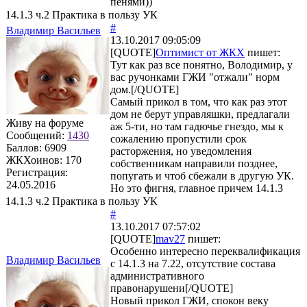
пенями))
14.1.3 ч.2 Практика в пользу УК
#
Владимир Васильев
13.10.2017 09:05:09
[QUOTE]
Оптимист от ЖКХ
пишет:
Тут как раз все понятно, Володимир, у
вас ручонками ГЖИ "отжали" норм
дом.[/QUOTE]
Самый прикол в том, что как раз этот
дом не берут управляшки, предлагали
Живу на форуме
аж 5-ти, но там гадючье гнездо, мы к
Сообщений:
1430
сожалению пропустили срок
Баллов:
6909
расторжения, но уведомления
ЖКХоинов: 170
собственникам направили позднее,
Регистрация:
попугать и чтоб сбежали в другую УК.
24.05.2016
Но это фигня, главное причем 14.1.3
14.1.3 ч.2 Практика в пользу УК
#
13.10.2017 07:57:02
[QUOTE]
mav27
пишет:
Особенно интересно переквалификация
Владимир Васильев
с 14.1.3 на 7.22, отсутствие состава
административного
правонарушени[/QUOTE]
Новый прикол ГЖИ, спокон веку