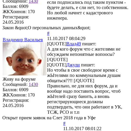
Сообщений:
1430
если подписались под таким пунктом -
Баллов:
6909
будете делать, е сли нет, то собственник.
ЖКХоинов: 170
Но любой начнет с кадастрового
Регистрация:
инженера.
24.05.2016
Закон &quot;О персональных данных&quot;
#
11.10.2017 08:04:29
Владимир Васильев
[QUOTE]
Влад49
пишет:
А для кого форум что с жителями не
обсуждаем непонятные вопоосы?
[/QUOTE]
[QUOTE]
Джули
пишет:
Но чтобы в свое свободное время с
жЫтелями по коммунальным душам
Живу на форуме
общаться??!! [/QUOTE]
Сообщений:
1430
Правильно, не для них форум, да и
Баллов:
6909
вообще надо поставить вопрос, чтоб
ЖКХоинов: 170
жЫтелей сразу банить, а вновь
Регистрация:
регистрирующиеся должны
24.05.2016
подтвердить, что они работают в УК,
ТСЖ, РСО и т.п
Открыт прием заявок на Слет 2018 года в Уфе
#
11.10.2017 08:01:22