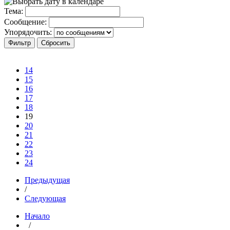
Тема:
Сообщение:
Упорядочить:
14
15
16
17
18
19
20
21
22
23
24
Предыдущая
/
Следующая
Начало
/