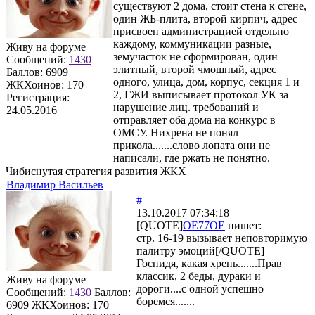
существуют 2 дома, стоит стена к стене,
один ЖБ-плита, второй кирпич, адрес
присвоен администрацией отдельно
каждому, коммуникации разные,
Живу на форуме
земучасток не сформирован, один
Сообщений:
1430
элитный, второй чмошный, адрес
Баллов:
6909
одного, улица, дом, корпус, секция 1 и
ЖКХоинов: 170
2, ГЖИ выписывает протокол УК за
Регистрация:
нарушение лиц. требований и
24.05.2016
отправляет оба дома на конкурс в
ОМСУ. Нихрена не понял
прикола.......слово лопата они не
написали, где ржать не понятно.
Чибиснутая стратегия развития ЖКХ
Владимир Васильев
#
13.10.2017 07:34:18
[QUOTE]
OE77OE
пишет:
стр. 16-19 вызывает неповторимую
палитру эмоций[/QUOTE]
Госпидя, какая хрень.......Прав
классик, 2 беды, дураки и
Живу на форуме
дороги....с одной успешно
Сообщений:
1430
Баллов:
боремся.......
6909
ЖКХоинов: 170