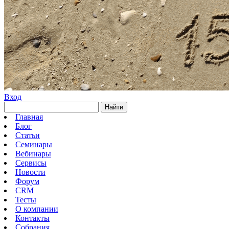
Вход
Найти
Главная
Блог
Статьи
Семинары
Вебинары
Сервисы
Новости
Форум
CRM
Тесты
О компании
Контакты
Собрания