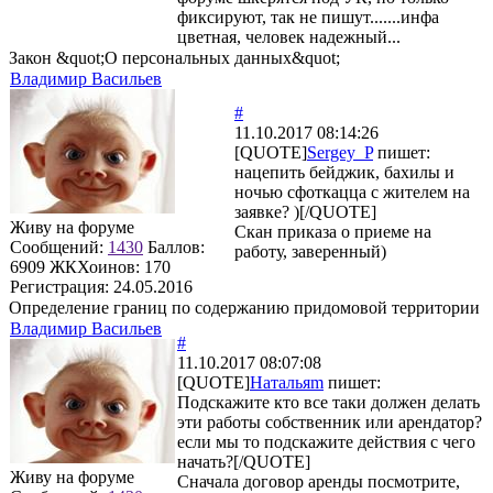
фиксируют, так не пишут.......инфа
цветная, человек надежный...
Закон &quot;О персональных данных&quot;
Владимир Васильев
#
11.10.2017 08:14:26
[QUOTE]
Sergey_P
пишет:
нацепить бейджик, бахилы и
ночью сфоткацца с жителем на
заявке? )[/QUOTE]
Живу на форуме
Скан приказа о приеме на
Сообщений:
1430
Баллов:
работу, заверенный)
6909
ЖКХоинов: 170
Регистрация:
24.05.2016
Определение границ по содержанию придомовой территории
Владимир Васильев
#
11.10.2017 08:07:08
[QUOTE]
Натальяm
пишет:
Подскажите кто все таки должен делать
эти работы собственник или арендатор?
если мы то подскажите действия с чего
начать?[/QUOTE]
Живу на форуме
Сначала договор аренды посмотрите,