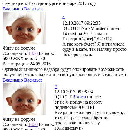
Семинар в г. Екатеринбурге в ноябре 2017 года
Владимир Васильев
#
12.10.2017 09:22:35
[QUOTE]
NickMinister
пишет:
14 ноября 2017 года - г.
Екатеринбурге[/QUOTE]
А где хоть будет? Я в эти числа
Живу на форуме
буду в Екате, так загляну просто
Сообщений:
1430
Баллов:
поздороваться.
6909
ЖКХоинов: 170
Регистрация:
24.05.2016
Органы жилищного надзора будут блокировать возможность
получения «запасных» лицензий управляющими компаниями
Владимир Васильев
#
12.10.2017 09:08:04
[QUOTE]
Ялиса
пишет:
эт не я, приду на работу
поделюсь[/QUOTE]
Все равно молодец, тут и выложи, а
то я как раз в суде обратное
Живу на форуме
доказываю, по штрафу
Сообщений:
1430
Баллов:
ГЖИшному)))
6909
ЖКХоинов: 170