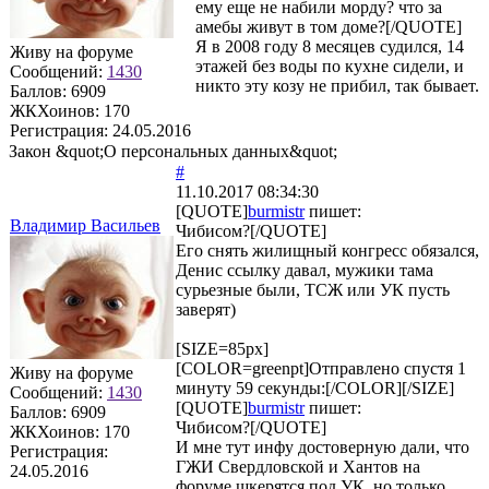
ему еще не набили морду? что за
амебы живут в том доме?[/QUOTE]
Я в 2008 году 8 месяцев судился, 14
Живу на форуме
этажей без воды по кухне сидели, и
Сообщений:
1430
никто эту козу не прибил, так бывает.
Баллов:
6909
ЖКХоинов: 170
Регистрация:
24.05.2016
Закон &quot;О персональных данных&quot;
#
11.10.2017 08:34:30
[QUOTE]
burmistr
пишет:
Владимир Васильев
Чибисом?[/QUOTE]
Его снять жилищный конгресс обязался,
Денис ссылку давал, мужики тама
сурьезные были, ТСЖ или УК пусть
заверят)
[SIZE=85px]
[COLOR=greenpt]Отправлено спустя 1
Живу на форуме
минуту 59 секунды:[/COLOR][/SIZE]
Сообщений:
1430
[QUOTE]
burmistr
пишет:
Баллов:
6909
Чибисом?[/QUOTE]
ЖКХоинов: 170
И мне тут инфу достоверную дали, что
Регистрация:
ГЖИ Свердловской и Хантов на
24.05.2016
форуме шкерятся под УК, но только