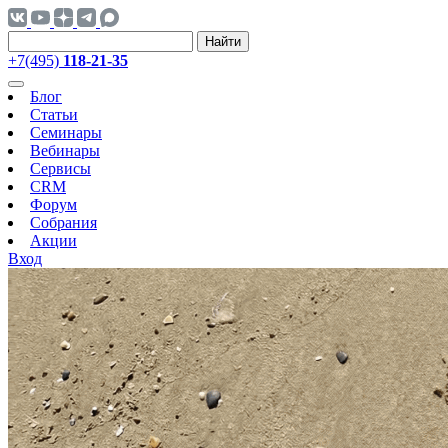
Найти
+7(495)
118-21-35
Блог
Статьи
Семинары
Вебинары
Сервисы
CRM
Форум
Собрания
Акции
Вход