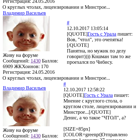
Регистрация:
24.05.2016
О круглых чтолах, лицензировании и Минстрое...
Владимир Васильев
#
12.10.2017 13:05:14
[QUOTE]
Гость с Урала
пишет:
Вов, "чтол", это очепятка!
[/QUOTE]
Панятна, но мужик по делу
Живу на форуме
говорит)))) Кошман там то же
Сообщений:
1430
Баллов:
проехался по Чибису.
6909
ЖКХоинов: 170
Регистрация:
24.05.2016
О круглых чтолах, лицензировании и Минстрое...
#
Владимир Васильев
12.10.2017 12:58:22
[QUOTE]
Гость с Урала
пишет:
Мнение с круглого стола, о
круглом столе, лицензировании и
Минстрое...[/QUOTE]
Денис, а чо такое "ЧТОЛ", а?
[SIZE=85px]
Живу на форуме
[COLOR=greenpt]Отправлено
Сообщений:
1430
Баллов: