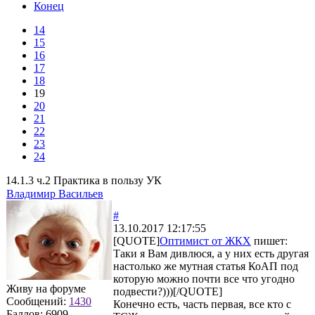
Конец
14
15
16
17
18
19
20
21
22
23
24
14.1.3 ч.2 Практика в пользу УК
Владимир Васильев
#
13.10.2017 12:17:55
[QUOTE]
Оптимист от ЖКХ
пишет:
Таки я Вам дивлюся, а у них есть другая
настолько же мутная статья КоАП под
которую можно почти все что угодно
Живу на форуме
подвести?)))[/QUOTE]
Сообщений:
1430
Конечно есть, часть первая, все кто с
Баллов:
6909