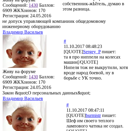
собственник-жЫтель, думаю в
Сообщений:
1430
Баллов:
этом разница.
6909
ЖКХоинов: 170
Регистрация:
24.05.2016
не допуск управляющей компаниик общедомовому
инженерному оборудованию
Владимир Васильев
#
11.10.2017 08:48:23
[QUOTE]
Sergey_P
пишет:
та я про ниппели на колесах
машин[/QUOTE]
Нипеля тож не выкрутили, хотя
Живу на форуме
вроде народ боевой, ну в
Сообщений:
1430
Баллов:
борьбе с УК точно.
6909
ЖКХоинов: 170
Регистрация:
24.05.2016
Закон &quot;О персональных данных&quot;
Владимир Васильев
#
11.10.2017 08:47:11
[QUOTE]
burmistr
пишет:
Шеф им своего теплого
лампового чатика не создал.