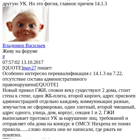
другую УК. Но это фигня, главное причем 14.1.3
Владимир Васильев
Живу на форуме
#
07:57:02
13.10.2017
[QUOTE]
mav27
пишет:
Особенно интересно переквалификация с 14.1.3 на 7.22,
отсутствие состава административного
правонарушени[/QUOTE]
Новый прикол ГЖИ, спокон веку существуют 2 дома, стоит
стена к стене, один ЖБ-плита, второй кирпич, адрес присвоен
администрацией отдельно каждому, коммуникации разные,
земучасток не сформирован, один элитный, второй чмошный,
адрес одного, улица, дом, корпус, секция 1 и 2, ГЖИ
выписывает протокол УК за нарушение лиц. требований и
отправляет оба дома на конкурс в ОМСУ. Нихрена не понял
прикола.......слово лопата они не написали, где ржать не
понятно.