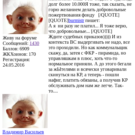
долг более 10.000Я тоже, так сказать, не
горю желанием делать добровольные
пожертвования фонду [/QUOTE]
[QUOTE]
burmistr
пишет:
А я ни разу не платил... Я тоже верю,
что добровольные... [/QUOTE]
Ждите судебных приказов))))) И из
Живу на форуме
контекста ВС выдергивать не надо, все
Сообщений:
1430
это проходили. Но как коммунальщик
Баллов:
6909
скажу, да, затея с ФКР - пирамида, но
ЖКХоинов: 170
управляшкам в плюс, хоть что-то
Регистрация:
нормальное приняли. А до этого бегали
24.05.2016
за жЫтелями и всячески уговаривали
скинуться на КР, а теперь - пошли
нафиг, платить обязаны, а получив КР
обслуживать дом нам же легче. Так-
то....
Владимир Васильев