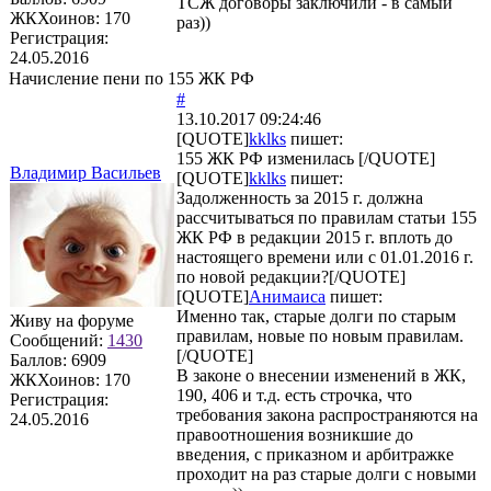
ТСЖ договоры заключили - в самый
ЖКХоинов: 170
раз))
Регистрация:
24.05.2016
Начисление пени по 155 ЖК РФ
#
13.10.2017 09:24:46
[QUOTE]
kklks
пишет:
155 ЖК РФ изменилась [/QUOTE]
Владимир Васильев
[QUOTE]
kklks
пишет:
Задолженность за 2015 г. должна
рассчитываться по правилам статьи 155
ЖК РФ в редакции 2015 г. вплоть до
настоящего времени или с 01.01.2016 г.
по новой редакции?[/QUOTE]
[QUOTE]
Анимаиса
пишет:
Именно так, старые долги по старым
Живу на форуме
правилам, новые по новым правилам.
Сообщений:
1430
[/QUOTE]
Баллов:
6909
В законе о внесении изменений в ЖК,
ЖКХоинов: 170
190, 406 и т.д. есть строчка, что
Регистрация:
требования закона распространяются на
24.05.2016
правоотношения возникшие до
введения, с приказном и арбитражке
проходит на раз старые долги с новыми