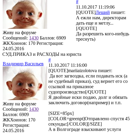
#
11.10.2017 11:19:06
[QUOTE]
Леший
пишет:
А ежли нам, директорам
дать еще и метлу...
[/QUOTE]
Живу на форуме
Да разрешить кого-нибудь
Сообщений:
1430
Баллов:
6909
треснуть)
ЖКХоинов: 170
Регистрация:
24.05.2016
СУД.ПРИКАЗ и РАСХОДЫ на юриста
#
Владимир Васильев
11.10.2017 11:16:00
[QUOTE]
mariiaizolotova
пишет:
Да вот загвоздка, если подавать иск (а
не судебный приказ), суд вернет его со
ссылкой на приказное
судопроизводство[/QUOTE]
Я двойные иски подаю, долг и обязать
заключить договор(например) и т.п.
Живу на форуме
Сообщений:
1430
[SIZE=85px]
Баллов:
6909
[COLOR=greenpt]Отправлено спустя 45
ЖКХоинов: 170
секунды:[/COLOR][/SIZE]
Регистрация:
А в Волгограде взыскивают услуги
24.05.2016