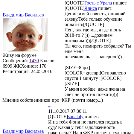
[QUOTE]
Гость с Урала
пишет:
[QUOTE]
Ялиса
пишет:
Денис,имей совесть,заполняй
Владимир Васильев
заявку.Тебе только обучение
оплатить[/QUOTE]
Лен, так где мы, а где июнь
2018-го!? ))) ...доживём
поглядим )))[/QUOTE]
Ты чего, помирать собрался? Ты
еще меня
Живу на форуме
переживешь.......наверное)))
Сообщений:
1430
Баллов:
6909
ЖКХоинов: 170
[SIZE=85px]
Регистрация:
24.05.2016
[COLOR=greenpt]Отправлено
спустя 1 минуту :[/COLOR]
[/SIZE]
У меня вообще, даже жена на
слёт не против поехать))))
Мнение собственников про ФКР (почти юмор...)
#
11.10.2017 07:30:11
[QUOTE]
sonataly
пишет:
И на тебя Фонд не пытался подать в
суд? Какая у тебя задолженность
Владимир Васильев
накоплена? Наш ФКР подает в суд когда