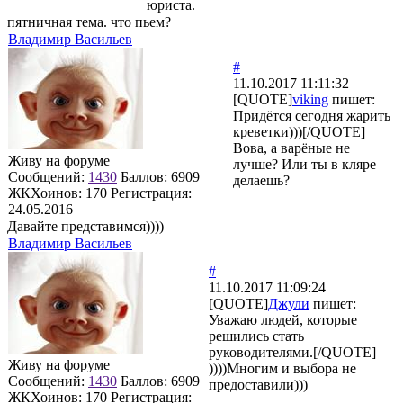
юриста.
пятничная тема. что пьем?
Владимир Васильев
#
11.10.2017 11:11:32
[QUOTE]
viking
пишет:
Придётся сегодня жарить
креветки)))[/QUOTE]
Вова, а варёные не
Живу на форуме
лучше? Или ты в кляре
Сообщений:
1430
Баллов:
6909
делаешь?
ЖКХоинов: 170
Регистрация:
24.05.2016
Давайте представимся))))
Владимир Васильев
#
11.10.2017 11:09:24
[QUOTE]
Джули
пишет:
Уважаю людей, которые
решились стать
руководителями.[/QUOTE]
Живу на форуме
))))Многим и выбора не
Сообщений:
1430
Баллов:
6909
предоставили)))
ЖКХоинов: 170
Регистрация: