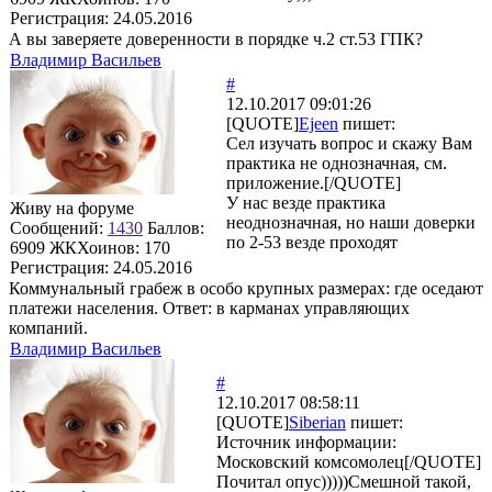
Регистрация:
24.05.2016
А вы заверяете доверенности в порядке ч.2 ст.53 ГПК?
Владимир Васильев
#
12.10.2017 09:01:26
[QUOTE]
Ejeen
пишет:
Сел изучать вопрос и скажу Вам
практика не однозначная, см.
приложение.[/QUOTE]
У нас везде практика
Живу на форуме
неоднозначная, но наши доверки
Сообщений:
1430
Баллов:
по 2-53 везде проходят
6909
ЖКХоинов: 170
Регистрация:
24.05.2016
Коммунальный грабеж в особо крупных размерах: где оседают
платежи населения. Ответ: в карманах управляющих
компаний.
Владимир Васильев
#
12.10.2017 08:58:11
[QUOTE]
Siberian
пишет:
Источник информации:
Московский комсомолец[/QUOTE]
Почитал опус)))))Смешной такой,