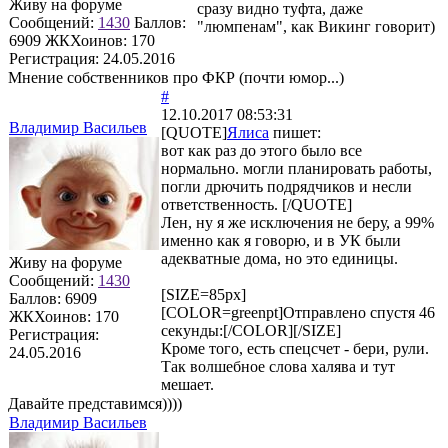
Живу на форуме
сразу видно туфта, даже
Сообщений:
1430
Баллов:
"люмпенам", как Викинг говорит)
6909
ЖКХоинов: 170
Регистрация:
24.05.2016
Мнение собственников про ФКР (почти юмор...)
#
12.10.2017 08:53:31
Владимир Васильев
[QUOTE]
Ялиса
пишет:
вот как раз до этого было все
нормально. могли планировать работы,
погли дрючить подрядчиков и несли
ответственность. [/QUOTE]
Лен, ну я же исключения не беру, а 99%
именно как я говорю, и в УК были
адекватные дома, но это единицы.
Живу на форуме
Сообщений:
1430
[SIZE=85px]
Баллов:
6909
[COLOR=greenpt]Отправлено спустя 46
ЖКХоинов: 170
секунды:[/COLOR][/SIZE]
Регистрация:
Кроме того, есть спецсчет - бери, рули.
24.05.2016
Так волшебное слова халява и тут
мешает.
Давайте представимся))))
Владимир Васильев