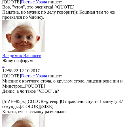
[QUOTE]
Гость с Урала
пишет:
Вов, "чтол", это очепятка! [/QUOTE]
Панятна, но мужик по делу говорит)))) Кошман там то же
проехался по Чибису.
Владимир Васильев
Живу на форуме
#
12:58:22
12.10.2017
[QUOTE]
Гость с Урала
пишет:
Мнение с круглого стола, о круглом столе, лицензировании и
Минстрое...[/QUOTE]
Денис, а чо такое "ЧТОЛ", а?
[SIZE=85px][COLOR=greenpt]Отправлено спустя 1 минуту 37
секунды:[/COLOR][/SIZE]
Кстати, вчера ссылку размещали