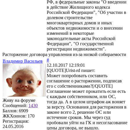
РФ, в федеральные законы "О введении
в действие Жилищного кодекса
Российской Федерации", ‎"Об участии в
долевом строительстве
многоквартирных домов и иных
объектов недвижимости и о внесении
изменений в некоторые
законодательные акты Российской
Федерации", ‎"О государственной
регистрации недвижимости".
Расторжение договора управления из-за низкой собираемости
#
Владимир Васильев
12.10.2017 12:19:01
[QUOTE]
Urist-rd
пишет:
Может попробовать составить
соглашение о расторжении, подписав
его с собственниками?[/QUOTE]
Соглашение может прокатить если есть
с каждым собственником, или ОС,
Живу на форуме
тогда да. А в целом штрафом аж воняет
Сообщений:
1430
за версту. Основания для расторжения в
Баллов:
6909
законе всего 2, решение ОС или
ЖКХоинов: 170
истечение сроков. Мы через суд
Регистрация:
пробовали уйти на ГК и несогласование
24.05.2016
цены договора, не вышло.