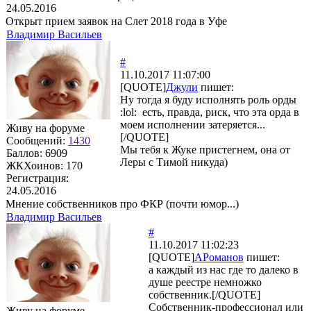
24.05.2016
Открыт прием заявок на Слет 2018 года в Уфе
Владимир Васильев
#
11.10.2017 11:07:00
[QUOTE]
Джули
пишет:
Ну тогда я буду исполнять роль орды
:lol: есть, правда, риск, что эта орда в
моем исполнении затеряется...
Живу на форуме
[/QUOTE]
Сообщений:
1430
Мы тебя к Жуке пристегнем, она от
Баллов:
6909
Леры с Тимой никуда)
ЖКХоинов: 170
Регистрация:
24.05.2016
Мнение собственников про ФКР (почти юмор...)
Владимир Васильев
#
11.10.2017 11:02:23
[QUOTE]
АРоманов
пишет:
а каждый из нас где то далеко в
душе реестре немножко
собственник.[/QUOTE]
Собственник-профессионал или
Живу на форуме