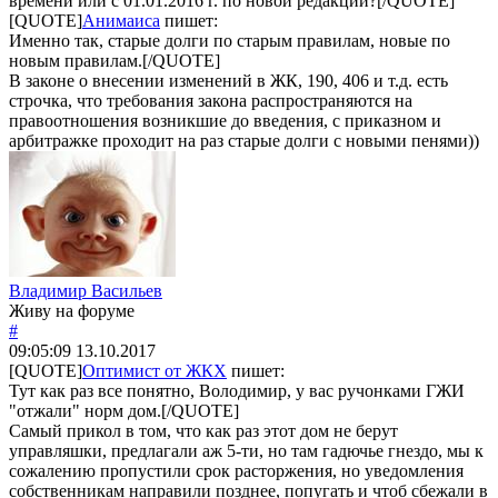
времени или с 01.01.2016 г. по новой редакции?[/QUOTE]
[QUOTE]
Анимаиса
пишет:
Именно так, старые долги по старым правилам, новые по
новым правилам.[/QUOTE]
В законе о внесении изменений в ЖК, 190, 406 и т.д. есть
строчка, что требования закона распространяются на
правоотношения возникшие до введения, с приказном и
арбитражке проходит на раз старые долги с новыми пенями))
Владимир Васильев
Живу на форуме
#
09:05:09
13.10.2017
[QUOTE]
Оптимист от ЖКХ
пишет:
Тут как раз все понятно, Володимир, у вас ручонками ГЖИ
"отжали" норм дом.[/QUOTE]
Самый прикол в том, что как раз этот дом не берут
управляшки, предлагали аж 5-ти, но там гадючье гнездо, мы к
сожалению пропустили срок расторжения, но уведомления
собственникам направили позднее, попугать и чтоб сбежали в