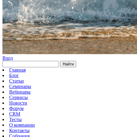
Вход
Найти
Главная
Блог
Статьи
Семинары
Вебинары
Сервисы
Новости
Форум
CRM
Тесты
О компании
Контакты
Собрания