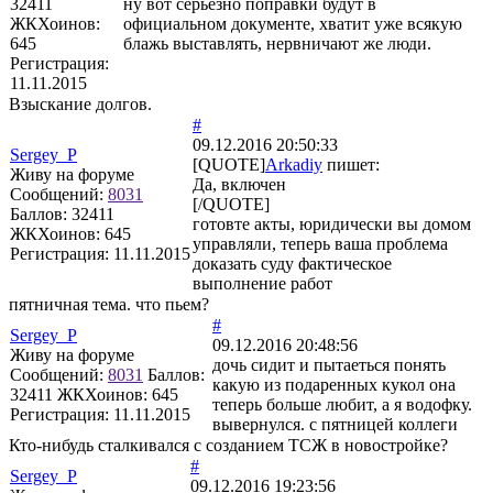
32411
ну вот серьезно поправки будут в
ЖКХоинов:
официальном документе, хватит уже всякую
645
блажь выставлять, нервничают же люди.
Регистрация:
11.11.2015
Взыскание долгов.
#
09.12.2016 20:50:33
Sergey_P
[QUOTE]
Arkadiy
пишет:
Живу на форуме
Да, включен
Сообщений:
8031
[/QUOTE]
Баллов:
32411
готовте акты, юридически вы домом
ЖКХоинов: 645
управляли, теперь ваша проблема
Регистрация:
11.11.2015
доказать суду фактическое
выполнение работ
пятничная тема. что пьем?
#
Sergey_P
09.12.2016 20:48:56
Живу на форуме
дочь сидит и пытаеться понять
Сообщений:
8031
Баллов:
какую из подаренных кукол она
32411
ЖКХоинов: 645
теперь больше любит, а я водофку.
Регистрация:
11.11.2015
вывернулся. с пятницей коллеги
Кто-нибудь сталкивался с созданием ТСЖ в новостройке?
#
Sergey_P
09.12.2016 19:23:56