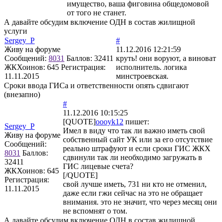
имущество, ваша фиговина общедомовой
от того не станет.
А давайте обсудим включение ОДН в состав жилищной
услуги
Sergey_P
#
Живу на форуме
11.12.2016 12:21:59
Сообщений:
8031
Баллов:
32411
круть! они воруют, а виноват
ЖКХоинов: 645
Регистрация:
исполнитель. логика
11.11.2015
минстроевская.
Сроки ввода ГИСа и ответственности опять сдвигают
(внезапно)
#
11.12.2016 10:15:25
[QUOTE]
oooyk12
пишет:
Sergey_P
Имел в виду что так ли важно иметь свой
Живу на форуме
собственный сайт УК или за его отсутствие
Сообщений:
реально штрафуют и если сроки ГИС ЖКХ
8031
Баллов:
сдвинули так ли необходимо загружать в
32411
ГИС лицевые счета?
ЖКХоинов: 645
[/QUOTE]
Регистрация:
свой лучше иметь, 731 ни кто не отменил,
11.11.2015
даже если гжи сейчас на это не обращает
внимания. это не значит, что через месяц они
не вспомнят о том.
А давайте обсудим включение ОДН в состав жилищной