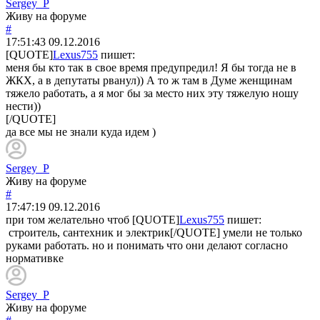
Sergey_P
Живу на форуме
#
17:51:43
09.12.2016
[QUOTE]
Lexus755
пишет:
меня бы кто так в свое время предупредил! Я бы тогда не в
ЖКХ, а в депутаты рванул)) А то ж там в Думе женщинам
тяжело работать, а я мог бы за место них эту тяжелую ношу
нести))
[/QUOTE]
да все мы не знали куда идем )
Sergey_P
Живу на форуме
#
17:47:19
09.12.2016
при том желательно чтоб [QUOTE]
Lexus755
пишет:
строитель, сантехник и электрик[/QUOTE] умели не только
руками работать. но и понимать что они делают согласно
нормативке
Sergey_P
Живу на форуме