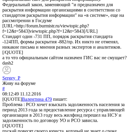
Федеральный закон, заменяющий "и предназначен для
раскрытия информации организациями в соответствии со
стандартом раскрытия информации" на «в системе», еще на
рассмотрении в Госдуме
[URL=http://forum.burmistr.ru/viewtopic.php?
f=12&t=5843]viewtopic.php?f=12&t=5843[/URL]
Стандарт один -731 ПП, порядок раскрытия стандарта
-124ПП, формы раскрытия -882/пр. Их никто не отменял,
никакие письма и мнения разных экспертов и аналитиков.
[/QUOTE]
а то что официальным сайтом назначен ГИС вас не смущает?
dash2
Sergey_P
Живу на форуме
#
08:12:49
11.12.2016
[QUOTE]
Валентина 479
пишет:
Проблема : РСО хочет взыскать задолженность населения за
период 2013 года за предоставление ресурса с управляющей
организации в 2013 году весь жилфонд перешел на НСУ и
задолженность по договору УО и РСО зависла.
[/QUOTE]
пускай повесят своего юриста, который не знает о сроке