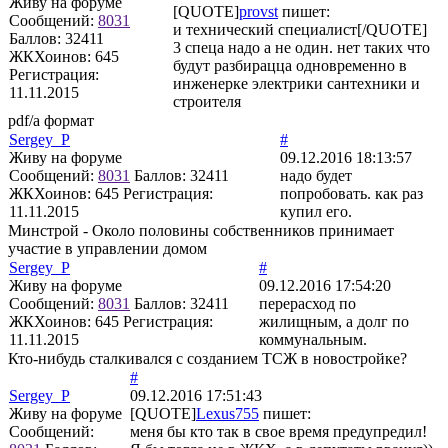
Живу на форуме
[QUOTE]
provst
пишет:
Сообщений:
8031
и технический специалист[/QUOTE]
Баллов:
32411
3 спеца надо а не один. нет таких что
ЖКХоинов: 645
будут разбирацца одновременно в
Регистрация:
инженерке электрики сантехники и
11.11.2015
строителя
pdf/a формат
Sergey_P
#
Живу на форуме
09.12.2016 18:13:57
Сообщений:
8031
Баллов:
32411
надо будет
ЖКХоинов: 645
Регистрация:
попробовать. как раз
11.11.2015
купил его.
Минстрой - Около половины собственников принимает
участие в управлении домом
Sergey_P
#
Живу на форуме
09.12.2016 17:54:20
Сообщений:
8031
Баллов:
32411
перерасход по
ЖКХоинов: 645
Регистрация:
жилищным, а долг по
11.11.2015
коммунальным.
Кто-нибудь сталкивался с созданием ТСЖ в новостройке?
#
Sergey_P
09.12.2016 17:51:43
Живу на форуме
[QUOTE]
Lexus755
пишет:
Сообщений:
меня бы кто так в свое время предупредил!