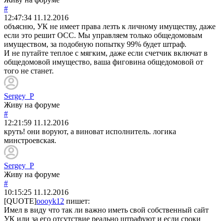
#
12:47:34
11.12.2016
объясню, УК не имеет права лезть к личному имуществу, даже
если это решит ОСС. Мы управляем только общедомовым
имуществом, за подобную попытку 99% будет штраф.
И не путайте теплое с мягким, даже если счетчик включат в
общедомовой имущество, ваша фиговина общедомовой от
того не станет.
Sergey_P
Живу на форуме
#
12:21:59
11.12.2016
круть! они воруют, а виноват исполнитель. логика
минстроевская.
Sergey_P
Живу на форуме
#
10:15:25
11.12.2016
[QUOTE]
oooyk12
пишет:
Имел в виду что так ли важно иметь свой собственный сайт
УК или за его отсутствие реально штрафуют и если сроки