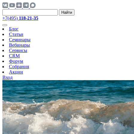
Найти
+7(495)
118-21-35
Блог
Статьи
Семинары
Вебинары
Сервисы
CRM
Форум
Собрания
Акции
Вход