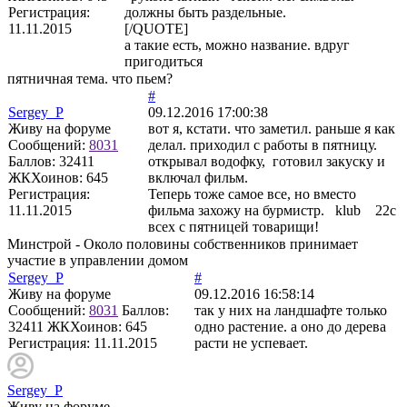
Регистрация:
должны быть раздельные.
11.11.2015
[/QUOTE]
а такие есть, можно название. вдруг
пригодиться
пятничная тема. что пьем?
#
Sergey_P
09.12.2016 17:00:38
Живу на форуме
вот я, кстати. что заметил. раньше я как
Сообщений:
8031
делал. приходил с работы в пятницу.
Баллов:
32411
открывал водофку, готовил закуску и
ЖКХоинов: 645
включал фильм.
Регистрация:
Теперь тоже самое все, но вместо
11.11.2015
фильма захожу на бурмистр. klub 22с
всех с пятницей товарищи!
Минстрой - Около половины собственников принимает
участие в управлении домом
Sergey_P
#
Живу на форуме
09.12.2016 16:58:14
Сообщений:
8031
Баллов:
так у них на ландшафте только
32411
ЖКХоинов: 645
одно растение. а оно до дерева
Регистрация:
11.11.2015
расти не успевает.
Sergey_P
Живу на форуме