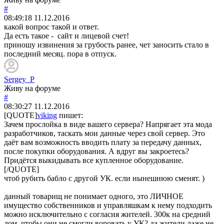
#
08:49:18
11.12.2016
какой вопрос такой и ответ.
Да есть такое - сайт и лицевой счет!
приношу извинения за грубость ранее, чет заносить стало в
последний месяц. пора в отпуск.
Sergey_P
Живу на форуме
#
08:30:27
11.12.2016
[QUOTE]
viking
пишет:
Зачем прослойка в виде вашего сервера? Напрягает эта мода
разработчиков, таскать мои данные через свой сервер. Это
даёт вам возможность вводить плату за передачу данных,
после покупки оборудования. А вдруг вы закроетесь?
Придётся выкидывать все купленное оборудование.
[/QUOTE]
чтоб рубить бабло с другой УК. если нынешнюю сменят. )
данный товарищ не понимает одного, это ЛИЧНОЕ
имущество собственников и управляшкам к нему подходить
можно исключительно с согласия жителей. 300к на средний
дом, чтобы они не смогли воровать у УК? да жители даже не