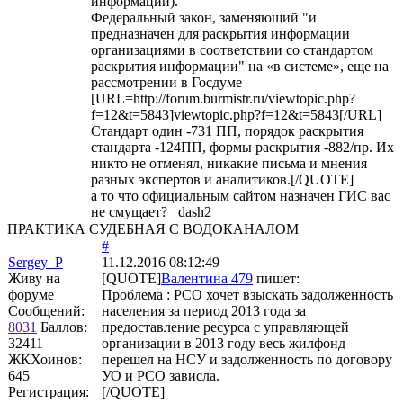
информации)."
Федеральный закон, заменяющий "и
предназначен для раскрытия информации
организациями в соответствии со стандартом
раскрытия информации" на «в системе», еще на
рассмотрении в Госдуме
[URL=http://forum.burmistr.ru/viewtopic.php?
f=12&t=5843]viewtopic.php?f=12&t=5843[/URL]
Стандарт один -731 ПП, порядок раскрытия
стандарта -124ПП, формы раскрытия -882/пр. Их
никто не отменял, никакие письма и мнения
разных экспертов и аналитиков.[/QUOTE]
а то что официальным сайтом назначен ГИС вас
не смущает? dash2
ПРАКТИКА СУДЕБНАЯ С ВОДОКАНАЛОМ
#
Sergey_P
11.12.2016 08:12:49
Живу на
[QUOTE]
Валентина 479
пишет:
форуме
Проблема : РСО хочет взыскать задолженность
Сообщений:
населения за период 2013 года за
8031
Баллов:
предоставление ресурса с управляющей
32411
организации в 2013 году весь жилфонд
ЖКХоинов:
перешел на НСУ и задолженность по договору
645
УО и РСО зависла.
Регистрация:
[/QUOTE]