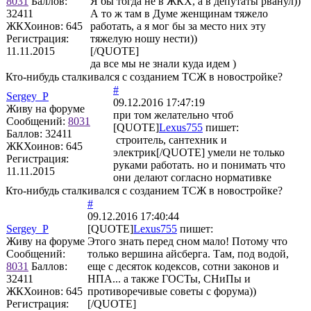
8031
Баллов:
Я бы тогда не в ЖКХ, а в депутаты рванул))
32411
А то ж там в Думе женщинам тяжело
ЖКХоинов: 645
работать, а я мог бы за место них эту
Регистрация:
тяжелую ношу нести))
11.11.2015
[/QUOTE]
да все мы не знали куда идем )
Кто-нибудь сталкивался с созданием ТСЖ в новостройке?
#
Sergey_P
09.12.2016 17:47:19
Живу на форуме
при том желательно чтоб
Сообщений:
8031
[QUOTE]
Lexus755
пишет:
Баллов:
32411
строитель, сантехник и
ЖКХоинов: 645
электрик[/QUOTE] умели не только
Регистрация:
руками работать. но и понимать что
11.11.2015
они делают согласно нормативке
Кто-нибудь сталкивался с созданием ТСЖ в новостройке?
#
09.12.2016 17:40:44
Sergey_P
[QUOTE]
Lexus755
пишет:
Живу на форуме
Этого знать перед сном мало! Потому что
Сообщений:
только вершина айсберга. Там, под водой,
8031
Баллов:
еще с десяток кодексов, сотни законов и
32411
НПА... а также ГОСТы, СНиПы и
ЖКХоинов: 645
противоречивые советы с форума))
Регистрация:
[/QUOTE]