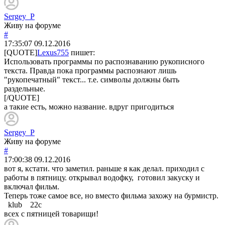
Sergey_P
Живу на форуме
#
17:35:07
09.12.2016
[QUOTE]
Lexus755
пишет:
Использовать программы по распознаванию рукописного
текста. Правда пока программы распознают лишь
"рукопечатный" текст... т.е. символы должны быть
раздельные.
[/QUOTE]
а такие есть, можно название. вдруг пригодиться
Sergey_P
Живу на форуме
#
17:00:38
09.12.2016
вот я, кстати. что заметил. раньше я как делал. приходил с
работы в пятницу. открывал водофку, готовил закуску и
включал фильм.
Теперь тоже самое все, но вместо фильма захожу на бурмистр.
klub 22с
всех с пятницей товарищи!