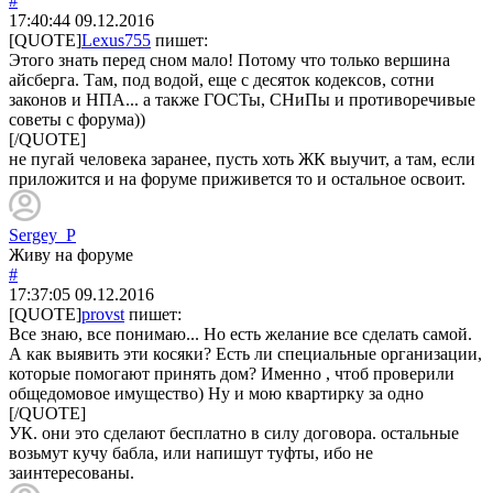
#
17:40:44
09.12.2016
[QUOTE]
Lexus755
пишет:
Этого знать перед сном мало! Потому что только вершина
айсберга. Там, под водой, еще с десяток кодексов, сотни
законов и НПА... а также ГОСТы, СНиПы и противоречивые
советы с форума))
[/QUOTE]
не пугай человека заранее, пусть хоть ЖК выучит, а там, если
приложится и на форуме приживется то и остальное освоит.
Sergey_P
Живу на форуме
#
17:37:05
09.12.2016
[QUOTE]
provst
пишет:
Все знаю, все понимаю... Но есть желание все сделать самой.
А как выявить эти косяки? Есть ли специальные организации,
которые помогают принять дом? Именно , чтоб проверили
общедомовое имущество) Ну и мою квартирку за одно
[/QUOTE]
УК. они это сделают бесплатно в силу договора. остальные
возьмут кучу бабла, или напишут туфты, ибо не
заинтересованы.