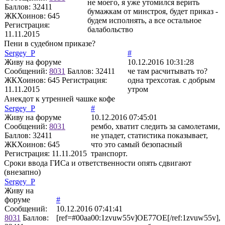
не моего, я уже утомился верить
Баллов:
32411
бумажкам от минстроя, будет приказ -
ЖКХоинов: 645
будем исполнять, а все остальное
Регистрация:
балабольство
11.11.2015
Пени в судебном приказе?
Sergey_P
#
Живу на форуме
10.12.2016 10:31:28
Сообщений:
8031
Баллов:
32411
че там расчитывать то?
ЖКХоинов: 645
Регистрация:
одна трехсотая. с добрым
11.11.2015
утром
Анекдот к утренней чашке кофе
Sergey_P
#
Живу на форуме
10.12.2016 07:45:01
Сообщений:
8031
рембо, хватит следить за самолетами,
Баллов:
32411
не упадет, статистика показывает,
ЖКХоинов: 645
что это самый безопасный
Регистрация:
11.11.2015
транспорт.
Сроки ввода ГИСа и ответственности опять сдвигают
(внезапно)
Sergey_P
Живу на
форуме
#
Сообщений:
10.12.2016 07:41:41
8031
Баллов:
[ref=#00aa00:1zvuw55v]OE77OE[/ref:1zvuw55v],