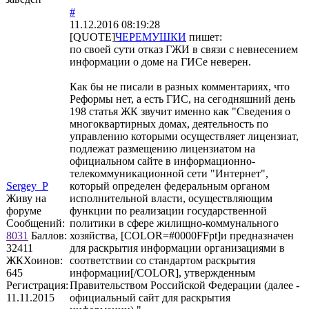
#
11.12.2016 08:19:28
[QUOTE]
ЧЕРЕМУШКИ
пишет:
по своей сути отказ ГЖИ в связи с невнесением
информации о доме на ГИСе неверен.
Как бы не писали в разных комментариях, что
Реформы нет, а есть ГИС, на сегодняшний день
198 статья ЖК звучит именно как "Сведения о
многоквартирных домах, деятельность по
управлению которыми осуществляет лицензиат,
подлежат размещению лицензиатом на
официальном сайте в информационно-
телекоммуникационной сети "Интернет",
Sergey_P
который определен федеральным органом
Живу на
исполнительной власти, осуществляющим
форуме
функции по реализации государственной
Сообщений:
политики в сфере жилищно-коммунального
8031
Баллов:
хозяйства, [COLOR=#0000FFpt]и предназначен
32411
для раскрытия информации организациями в
ЖКХоинов:
соответствии со стандартом раскрытия
645
информации[/COLOR], утвержденным
Регистрация:
Правительством Российской Федерации (далее -
11.11.2015
официальный сайт для раскрытия