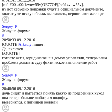
07:41:41
10.12.2016
[ref=#00aa00:1zvuw55v]OE77OE[/ref:1zvuw55v],
ну вот серьезно поправки будут в официальном документе,
хватит уже всякую блажь выставлять, нервничают же люди.
Sergey_P
Живу на форуме
#
20:50:33
09.12.2016
[QUOTE]
Arkadiy
пишет:
Да, включен
[/QUOTE]
готовте акты, юридически вы домом управляли, теперь ваша
проблема доказать суду фактическое выполнение работ
Sergey_P
Живу на форуме
#
20:48:56
09.12.2016
дочь сидит и пытаеться понять какую из подаренных кукол
она теперь больше любит, а я водофку.
вывернулся. с пятницей коллеги