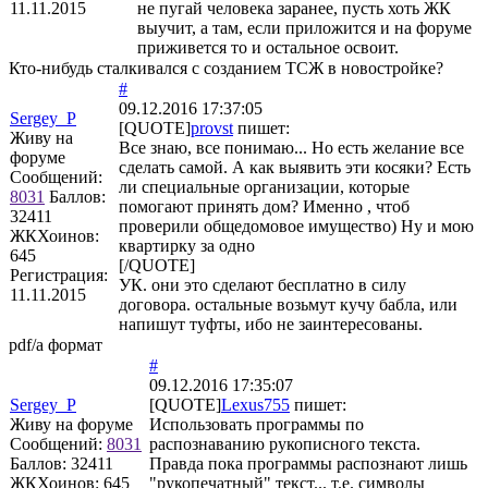
11.11.2015
не пугай человека заранее, пусть хоть ЖК
выучит, а там, если приложится и на форуме
приживется то и остальное освоит.
Кто-нибудь сталкивался с созданием ТСЖ в новостройке?
#
09.12.2016 17:37:05
Sergey_P
[QUOTE]
provst
пишет:
Живу на
Все знаю, все понимаю... Но есть желание все
форуме
сделать самой. А как выявить эти косяки? Есть
Сообщений:
ли специальные организации, которые
8031
Баллов:
помогают принять дом? Именно , чтоб
32411
проверили общедомовое имущество) Ну и мою
ЖКХоинов:
квартирку за одно
645
[/QUOTE]
Регистрация:
УК. они это сделают бесплатно в силу
11.11.2015
договора. остальные возьмут кучу бабла, или
напишут туфты, ибо не заинтересованы.
pdf/a формат
#
09.12.2016 17:35:07
Sergey_P
[QUOTE]
Lexus755
пишет:
Живу на форуме
Использовать программы по
Сообщений:
8031
распознаванию рукописного текста.
Баллов:
32411
Правда пока программы распознают лишь
ЖКХоинов: 645
"рукопечатный" текст... т.е. символы