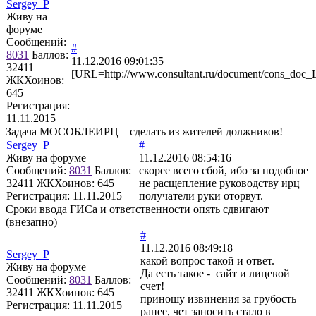
Sergey_P
Живу на
форуме
Сообщений:
#
8031
Баллов:
11.12.2016 09:01:35
32411
[URL=http://www.consultant.ru/document/cons_doc
ЖКХоинов:
645
Регистрация:
11.11.2015
Задача МОСОБЛЕИРЦ – сделать из жителей должников!
Sergey_P
#
Живу на форуме
11.12.2016 08:54:16
Сообщений:
8031
Баллов:
скорее всего сбой, ибо за подобное
32411
ЖКХоинов: 645
не расщепление руководству ирц
Регистрация:
11.11.2015
получатели руки оторвут.
Сроки ввода ГИСа и ответственности опять сдвигают
(внезапно)
#
11.12.2016 08:49:18
Sergey_P
какой вопрос такой и ответ.
Живу на форуме
Да есть такое - сайт и лицевой
Сообщений:
8031
Баллов:
счет!
32411
ЖКХоинов: 645
приношу извинения за грубость
Регистрация:
11.11.2015
ранее, чет заносить стало в