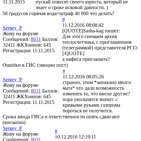
11.11.2015
пускай повесят своего юриста, который не
знает о сроке исковой давности. )
58 градусов горячая вода=штраф 40 000 что делать?
#
11.12.2016 08:08:42
Sergey_P
[QUOTE]
Sasha-kag
пишет:
Живу на форуме
Для этого снимаем архив
Сообщений:
8031
Баллов:
теплосчетчика, с приглашением
32411
ЖКХоинов: 645
(телеграммой) представителя РСО.
Регистрация:
11.11.2015
[/QUOTE]
а нафига приглашать?
Ошибки в ГИС (эмоции пост)
#
11.12.2016 08:05:26
Sergey_P
странно, этим *запикано много
Живу на форуме
мата* что дали возможность
Сообщений:
8031
Баллов:
изменять то, что ввели другие?
32411
ЖКХоинов: 645
пора увольнятся значит. с
Регистрация:
11.11.2015
кривыми руками газпрома
бороться не получится.
Сроки ввода ГИСа и ответственности опять сдвигают
(внезапно)
Sergey_P
#
Живу на форуме
10.12.2016 12:19:11
Сообщений:
8031