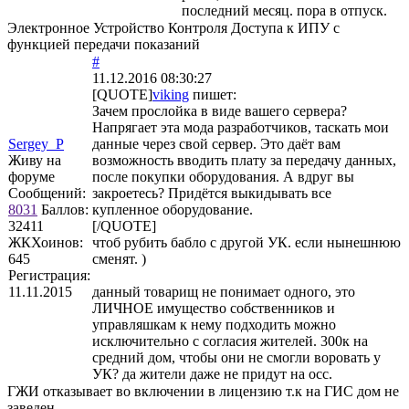
последний месяц. пора в отпуск.
Электронное Устройство Контроля Доступа к ИПУ с
функцией передачи показаний
#
11.12.2016 08:30:27
[QUOTE]
viking
пишет:
Зачем прослойка в виде вашего сервера?
Напрягает эта мода разработчиков, таскать мои
Sergey_P
данные через свой сервер. Это даёт вам
Живу на
возможность вводить плату за передачу данных,
форуме
после покупки оборудования. А вдруг вы
Сообщений:
закроетесь? Придётся выкидывать все
8031
Баллов:
купленное оборудование.
32411
[/QUOTE]
ЖКХоинов:
чтоб рубить бабло с другой УК. если нынешнюю
645
сменят. )
Регистрация:
11.11.2015
данный товарищ не понимает одного, это
ЛИЧНОЕ имущество собственников и
управляшкам к нему подходить можно
исключительно с согласия жителей. 300к на
средний дом, чтобы они не смогли воровать у
УК? да жители даже не придут на осс.
ГЖИ отказывает во включении в лицензию т.к на ГИС дом не
заведен