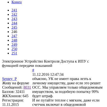
Конец
241
242
243
244
245
246
247
248
249
250
251
Электронное Устройство Контроля Доступа к ИПУ с
функцией передачи показаний
#
11.12.2016 12:47:34
Sergey_P
объясню, УК не имеет права лезть к
Живу на форуме
личному имуществу, даже если это решит
Сообщений:
8031
ОСС. Мы управляем только общедомовым
Баллов:
32411
имуществом, за подобную попытку 99%
ЖКХоинов: 645
будет штраф.
Регистрация:
И не путайте теплое с мягким, даже если
11.11.2015
счетчик включат в общедомовой