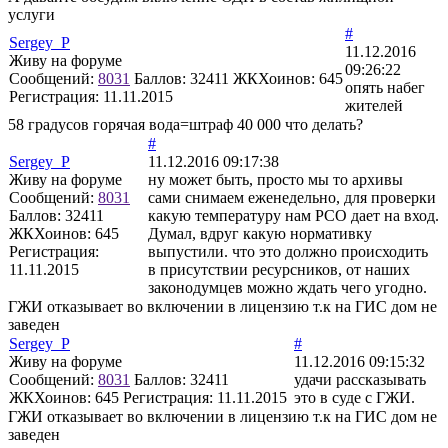
услуги
#
Sergey_P
11.12.2016
Живу на форуме
09:26:22
Сообщений:
8031
Баллов:
32411
ЖКХоинов: 645
опять набег
Регистрация:
11.11.2015
жителей
58 градусов горячая вода=штраф 40 000 что делать?
#
Sergey_P
11.12.2016 09:17:38
Живу на форуме
ну может быть, просто мы то архивы
Сообщений:
8031
сами снимаем еженедельно, для проверки
Баллов:
32411
какую температуру нам РСО дает на вход.
ЖКХоинов: 645
Думал, вдруг какую нормативку
Регистрация:
выпустили. что это должно происходить
11.11.2015
в присутствии ресурсников, от наших
законодумцев можно ждать чего угодно.
ГЖИ отказывает во включении в лицензию т.к на ГИС дом не
заведен
Sergey_P
#
Живу на форуме
11.12.2016 09:15:32
Сообщений:
8031
Баллов:
32411
удачи рассказывать
ЖКХоинов: 645
Регистрация:
11.11.2015
это в суде с ГЖИ.
ГЖИ отказывает во включении в лицензию т.к на ГИС дом не
заведен