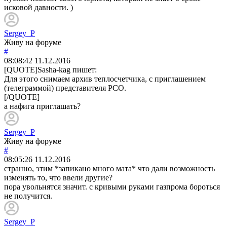
исковой давности. )
Sergey_P
Живу на форуме
#
08:08:42
11.12.2016
[QUOTE]
Sasha-kag
пишет:
Для этого снимаем архив теплосчетчика, с приглашением
(телеграммой) представителя РСО.
[/QUOTE]
а нафига приглашать?
Sergey_P
Живу на форуме
#
08:05:26
11.12.2016
странно, этим *запикано много мата* что дали возможность
изменять то, что ввели другие?
пора увольнятся значит. с кривыми руками газпрома бороться
не получится.
Sergey_P