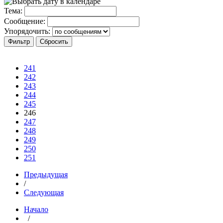
Тема:
Сообщение:
Упорядочить:
241
242
243
244
245
246
247
248
249
250
251
Предыдущая
/
Следующая
Начало
/