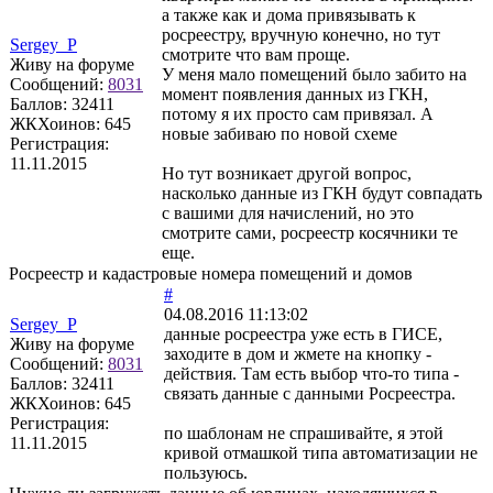
а также как и дома привязывать к
росреестру, вручную конечно, но тут
Sergey_P
смотрите что вам проще.
Живу на форуме
У меня мало помещений было забито на
Сообщений:
8031
момент появления данных из ГКН,
Баллов:
32411
потому я их просто сам привязал. А
ЖКХоинов: 645
новые забиваю по новой схеме
Регистрация:
11.11.2015
Но тут возникает другой вопрос,
насколько данные из ГКН будут совпадать
с вашими для начислений, но это
смотрите сами, росреестр косячники те
еще.
Росреестр и кадастровые номера помещений и домов
#
04.08.2016 11:13:02
Sergey_P
данные росреестра уже есть в ГИСЕ,
Живу на форуме
заходите в дом и жмете на кнопку -
Сообщений:
8031
действия. Там есть выбор что-то типа -
Баллов:
32411
связать данные с данными Росреестра.
ЖКХоинов: 645
Регистрация:
по шаблонам не спрашивайте, я этой
11.11.2015
кривой отмашкой типа автоматизации не
пользуюсь.