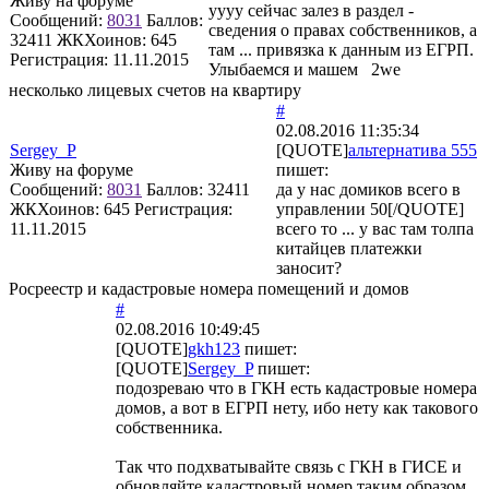
Живу на форуме
уууу сейчас залез в раздел -
Сообщений:
8031
Баллов:
сведения о правах собственников, а
32411
ЖКХоинов: 645
там ... привязка к данным из ЕГРП.
Регистрация:
11.11.2015
Улыбаемся и машем 2we
несколько лицевых счетов на квартиру
#
02.08.2016 11:35:34
Sergey_P
[QUOTE]
альтернатива 555
Живу на форуме
пишет:
Сообщений:
8031
Баллов:
32411
да у нас домиков всего в
ЖКХоинов: 645
Регистрация:
управлении 50[/QUOTE]
11.11.2015
всего то ... у вас там толпа
китайцев платежки
заносит?
Росреестр и кадастровые номера помещений и домов
#
02.08.2016 10:49:45
[QUOTE]
gkh123
пишет:
[QUOTE]
Sergey_P
пишет:
подозреваю что в ГКН есть кадастровые номера
домов, а вот в ЕГРП нету, ибо нету как такового
собственника.
Так что подхватывайте связь с ГКН в ГИСЕ и
обновляйте кадастровый номер таким образом.