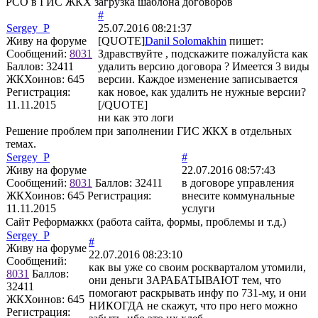
РСО в ГИС ЖКХ загрузка шаблона договоров
#
Sergey_P
25.07.2016 08:21:37
Живу на форуме
[QUOTE]
Danil Solomakhin
пишет:
Сообщений:
8031
Здравствуйте , подскажите пожалуйста как
Баллов:
32411
удалить версию договора ? Имеется 3 виды
ЖКХоинов: 645
версии. Каждое изменение записывается
Регистрация:
как новое, как удалить не нужные версии?
11.11.2015
[/QUOTE]
ни как это логи
Решение проблем при заполнении ГИС ЖКХ в отдельных
темах.
Sergey_P
#
Живу на форуме
22.07.2016 08:57:43
Сообщений:
8031
Баллов:
32411
в договоре управления
ЖКХоинов: 645
Регистрация:
внесите коммунальные
11.11.2015
услуги
Сайт Реформажкх (работа сайта, формы, проблемы и т.д.)
Sergey_P
#
Живу на форуме
22.07.2016 08:23:10
Сообщений:
как вы уже со своим роскварталом утомили,
8031
Баллов:
они деньги ЗАРАБАТЫВАЮТ тем, что
32411
помогают раскрывать инфу по 731-му, и они
ЖКХоинов: 645
НИКОГДА не скажут, что про него можно
Регистрация: