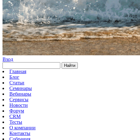
Вход
Найти
Главная
Блог
Статьи
Семинары
Вебинары
Сервисы
Новости
Форум
CRM
Тесты
О компании
Контакты
Собрания