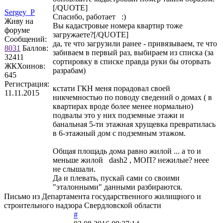
[/QUOTE]
Sergey_P
Спасибо, работает :)
Живу на
Вы кадастровые номера квартир тоже
форуме
загружаете?[/QUOTE]
Сообщений:
да, те что загрузили ранее - привязываем, те что
8031
Баллов:
забиваем в первый раз, выбираем из списка (за
32411
сортировку в списке правда руки бы оторвать
ЖКХоинов:
разрабам)
645
Регистрация:
кстати ГКН меня порадовал своей
11.11.2015
никчемностью по поводу сведений о домах ( в
квартирах вроде более менее нормально)
подвалы это у них подземные этажи и
банальная 5-ти этажная хрущевка превратилась
в 6-этажный дом с подземным этажом.
Общая площадь дома равно жилой ... а то и
меньше жилой dash2 , МОП? нежилые? неее
не слышали.
Да и плевать, пускай сами со своими
"эталонными" данными разбираются.
Письмо из Департамента государственного жилищного и
строительного надзора Свердловской области
#