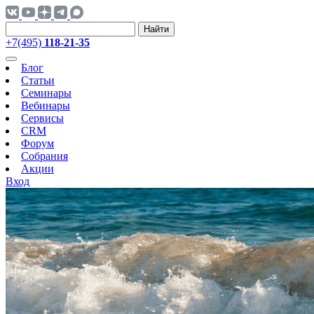
Найти
+7(495)
118-21-35
Блог
Статьи
Семинары
Вебинары
Сервисы
CRM
Форум
Собрания
Акции
Вход