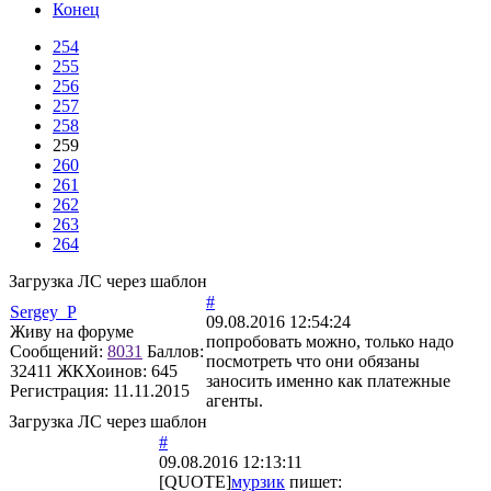
Конец
254
255
256
257
258
259
260
261
262
263
264
Загрузка ЛС через шаблон
#
Sergey_P
09.08.2016 12:54:24
Живу на форуме
попробовать можно, только надо
Сообщений:
8031
Баллов:
посмотреть что они обязаны
32411
ЖКХоинов: 645
заносить именно как платежные
Регистрация:
11.11.2015
агенты.
Загрузка ЛС через шаблон
#
09.08.2016 12:13:11
[QUOTE]
мурзик
пишет: