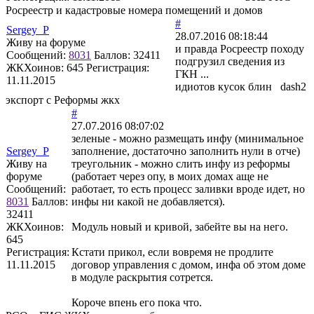
Росреестр и кадастровые номера помещений и домов
#
Sergey_P
28.07.2016 08:18:44
Живу на форуме
и правда Росреестр походу
Сообщений:
8031
Баллов:
32411
подгрузил сведения из
ЖКХоинов: 645
Регистрация:
ГКН ...
11.11.2015
идиотов кусок блин dash2
экспорт с Реформы жкх
#
27.07.2016 08:07:02
зеленые - можно размещать инфу (минимальное
Sergey_P
заполнение, достаточно заполнить нули в отче)
Живу на
треугольник - можно слить инфу из реформы
форуме
(работает через опу, в моих домах аще не
Сообщений:
работает, то есть процесс заливки вроде идет, но
8031
Баллов:
инфы ни какой не добавляется).
32411
ЖКХоинов:
Модуль новый и кривой, забейте вы на него.
645
Регистрация:
Кстати прикол, если вовремя не продлите
11.11.2015
договор управления с домом, инфа об этом доме
в модуле раскрытия сотрется.
Короче впень его пока что.