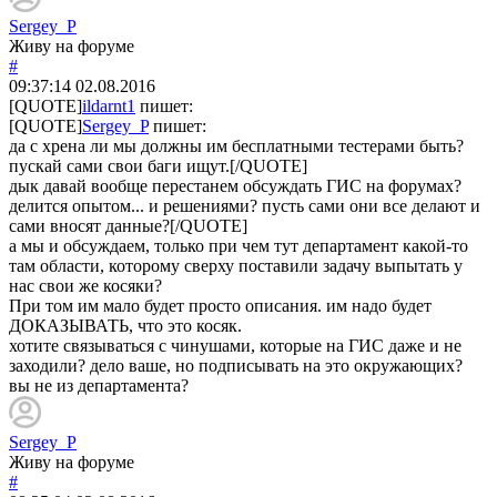
Sergey_P
Живу на форуме
#
09:37:14
02.08.2016
[QUOTE]
ildarnt1
пишет:
[QUOTE]
Sergey_P
пишет:
да с хрена ли мы должны им бесплатными тестерами быть?
пускай сами свои баги ищут.[/QUOTE]
дык давай вообще перестанем обсуждать ГИС на форумах?
делится опытом... и решениями? пусть сами они все делают и
сами вносят данные?[/QUOTE]
а мы и обсуждаем, только при чем тут департамент какой-то
там области, которому сверху поставили задачу выпытать у
нас свои же косяки?
При том им мало будет просто описания. им надо будет
ДОКАЗЫВАТЬ, что это косяк.
хотите связываться с чинушами, которые на ГИС даже и не
заходили? дело ваше, но подписывать на это окружающих?
вы не из департамента?
Sergey_P
Живу на форуме
#