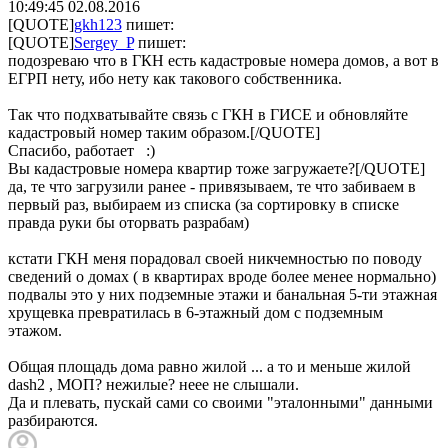
10:49:45
02.08.2016
[QUOTE]
gkh123
пишет:
[QUOTE]
Sergey_P
пишет:
подозреваю что в ГКН есть кадастровые номера домов, а вот в
ЕГРП нету, ибо нету как такового собственника.
Так что подхватывайте связь с ГКН в ГИСЕ и обновляйте
кадастровый номер таким образом.[/QUOTE]
Спасибо, работает :)
Вы кадастровые номера квартир тоже загружаете?[/QUOTE]
да, те что загрузили ранее - привязываем, те что забиваем в
первый раз, выбираем из списка (за сортировку в списке
правда руки бы оторвать разрабам)
кстати ГКН меня порадовал своей никчемностью по поводу
сведений о домах ( в квартирах вроде более менее нормально)
подвалы это у них подземные этажи и банальная 5-ти этажная
хрущевка превратилась в 6-этажный дом с подземным
этажом.
Общая площадь дома равно жилой ... а то и меньше жилой
dash2 , МОП? нежилые? неее не слышали.
Да и плевать, пускай сами со своими "эталонными" данными
разбираются.