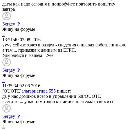
даты как надо сегодня и попробуйте повторить попытку
завтра
Sergey_P
Живу на форуме
#
13:51:40
02.08.2016
уууу сейчас залез в раздел - сведения о правах собственников,
а там ... привязка к данным из ЕГРП.
Улыбаемся и машем 2we
Sergey_P
Живу на форуме
#
11:35:34
02.08.2016
[QUOTE]
альтернатива 555
пишет:
да у нас домиков всего в управлении 50[/QUOTE]
всего то ... у вас там толпа китайцев платежки заносит?
Sergey_P
Живу на форуме
#