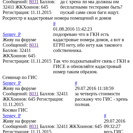
Сообщений:
8031
Баллов:
да с хрена ли мы должны им
32411
ЖКХоинов: 645
бесплатными тестерами быть?
Регистрация:
11.11.2015
пускай сами свои баги ищут.
Росреестр и кадастровые номера помещений и домов
#
01.08.2016 11:42:23
Sergey_P
подозреваю что в ГКН есть
Живу на форуме
кадастровые номера домов, а вот в
Сообщений:
8031
ЕГРП нету, ибо нету как такового
Баллов:
32411
собственника.
ЖКХоинов: 645
Регистрация:
11.11.2015
Так что подхватывайте связь с ГКН в
ГИСЕ и обновляйте кадастровый
номер таким образом.
Семинар по ГИС
Sergey_P
#
Живу на форуме
29.07.2016 11:18:59
Сообщений:
8031
Баллов:
32411
за четверть стоимости
ЖКХоинов: 645
Регистрация:
расскажу что ГИС - хрень
11.11.2015
полная.
Косяки ГИС
Sergey_P
#
Живу на форуме
29.07.2016
Сообщений:
8031
Баллов:
32411
ЖКХоинов: 645
09:32:27
Регистрация:
11.11.2015
весь ГИС