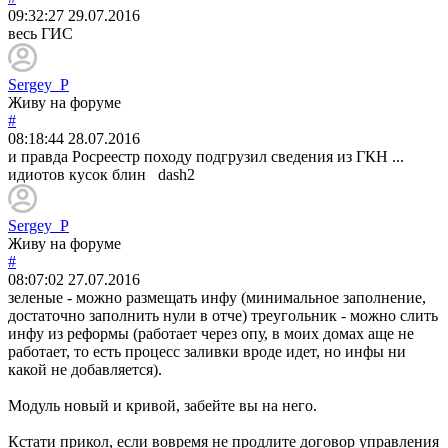
09:32:27
29.07.2016
весь ГИС
Sergey_P
Живу на форуме
#
08:18:44
28.07.2016
и правда Росреестр походу подгрузил сведения из ГКН ...
идиотов кусок блин dash2
Sergey_P
Живу на форуме
#
08:07:02
27.07.2016
зеленые - можно размещать инфу (минимальное заполнение,
достаточно заполнить нули в отче) треугольник - можно слить
инфу из реформы (работает через опу, в моих домах аще не
работает, то есть процесс заливки вроде идет, но инфы ни
какой не добавляется).
Модуль новый и кривой, забейте вы на него.
Кстати прикол, если вовремя не продлите договор управления