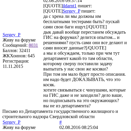
02.08.2016 09:37:14
[QUOTE]
ildarnt1
пишет:
[QUOTE]
Sergey_P
пишет:
да с хрена ли мы должны им
бесплатными тестерами быть? пускай
сами свои баги ищут.[/QUOTE]
дык давай вообще перестанем обсуждать
Sergey_P
ГИС на форумах? делится опытом... и
Живу на форуме
решениями? пусть сами они все делают и
Сообщений:
8031
сами вносят данные?[/QUOTE]
Баллов:
32411
а мы и обсуждаем, только при чем тут
ЖКХоинов: 645
департамент какой-то там области,
Регистрация:
которому сверху поставили задачу
11.11.2015
выпытать у нас свои же косяки?
При том им мало будет просто описания.
им надо будет ДОКАЗЫВАТЬ, что это
косяк.
хотите связываться с чинушами, которые
на ГИС даже и не заходили? дело ваше,
но подписывать на это окружающих?
вы не из департамента?
Письмо из Департамента государственного жилищного и
строительного надзора Свердловской области
Sergey_P
#
Живу на форуме
02.08.2016 08:25:04