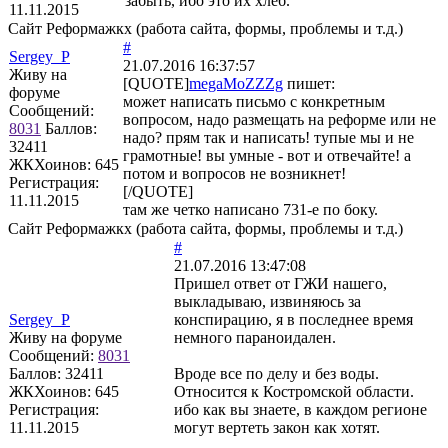
забыть, ибо это их хлеб.
11.11.2015
Сайт Реформажкх (работа сайта, формы, проблемы и т.д.)
#
Sergey_P
21.07.2016 16:37:57
Живу на
[QUOTE]
megaMoZZZg
пишет:
форуме
может написать письмо с конкретным
Сообщений:
вопросом, надо размещать на реформе или не
8031
Баллов:
надо? прям так и написать! тупые мы и не
32411
грамотные! вы умные - вот и отвечайте! а
ЖКХоинов: 645
потом и вопросов не возникнет!
Регистрация:
[/QUOTE]
11.11.2015
там же четко написано 731-е по боку.
Сайт Реформажкх (работа сайта, формы, проблемы и т.д.)
#
21.07.2016 13:47:08
Пришел ответ от ГЖИ нашего,
выкладываю, извиняюсь за
Sergey_P
конспирацию, я в последнее время
Живу на форуме
немного параноидален.
Сообщений:
8031
Баллов:
32411
Вроде все по делу и без воды.
ЖКХоинов: 645
Относится к Костромской области.
Регистрация:
ибо как вы знаете, в каждом регионе
11.11.2015
могут вертеть закон как хотят.