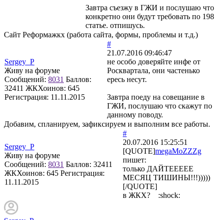
Завтра съезжу в ГЖИ и послушаю что
конкретно они будут требовать по 198
статье. отпишусь.
Сайт Реформажкх (работа сайта, формы, проблемы и т.д.)
#
21.07.2016 09:46:47
Sergey_P
не особо доверяйте инфе от
Живу на форуме
Росквартала, они частенько
Сообщений:
8031
Баллов:
ересь несут.
32411
ЖКХоинов: 645
Регистрация:
11.11.2015
Завтра поеду на совещание в
ГЖИ, послушаю что скажут по
данному поводу.
Добавим, спланируем, зафиксируем и выполним все работы.
#
20.07.2016 15:25:51
Sergey_P
[QUOTE]
megaMoZZZg
Живу на форуме
пишет:
Сообщений:
8031
Баллов:
32411
только ДАЙТЕЕЕЕЕ
ЖКХоинов: 645
Регистрация:
МЕСЯЦ ТИШИНЫ!!!)))))
11.11.2015
[/QUOTE]
в ЖКХ? :shock: