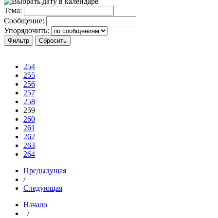
Тема:
Сообщение:
Упорядочить:
254
255
256
257
258
259
260
261
262
263
264
Предыдущая
/
Следующая
Начало
/