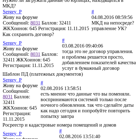
Нужно ли загружать данные об юрлицах, находящихся в
МКД?
Sergey_P
#
Живу на форуме
04.08.2016 08:59:56
Сообщений:
8031
Баллов:
32411
МКД на непосреде?
ЖКХоинов: 645
Регистрация:
11.11.2015
управление УК?
Как сохранить договор?
#
Sergey_P
03.08.2016 09:40:06
Живу на форуме
тогда это не договор управления.
Сообщений:
8031
Баллов:
и проблема решается просто,
32411
ЖКХоинов: 645
добавлением показателей качества
Регистрация:
11.11.2015
услуг в бумажный договор
Шаблон ПД (платежных документов)
Sergey_P
#
Живу на форуме
02.08.2016 13:58:51
Сообщений:
есть мнение что данные что вы поменяли.
8031
Баллов:
воспринимаются системой только после
32411
ночного обновления. так что сделайте даты
ЖКХоинов: 645
как надо сегодня и попробуйте повторить
Регистрация:
попытку завтра
11.11.2015
Росреестр и кадастровые номера помещений и домов
#
Sergey_P
02.08.2016 13:51:40