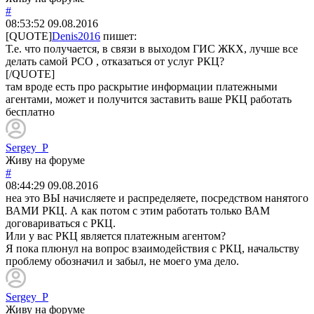
#
08:53:52
09.08.2016
[QUOTE]
Denis2016
пишет:
Т.е. что получается, в связи в выходом ГИС ЖКХ, лучше все
делать самой РСО , отказаться от услуг РКЦ?
[/QUOTE]
там вроде есть про раскрытие информации платежными
агентами, может и получится заставить ваше РКЦ работать
бесплатно
Sergey_P
Живу на форуме
#
08:44:29
09.08.2016
неа это ВЫ начисляете и распределяете, посредством нанятого
ВАМИ РКЦ. А как потом с этим работать только ВАМ
договариваться с РКЦ.
Или у вас РКЦ является платежным агентом?
Я пока плюнул на вопрос взаимодействия с РКЦ, начальству
проблему обозначил и забыл, не моего ума дело.
Sergey_P
Живу на форуме