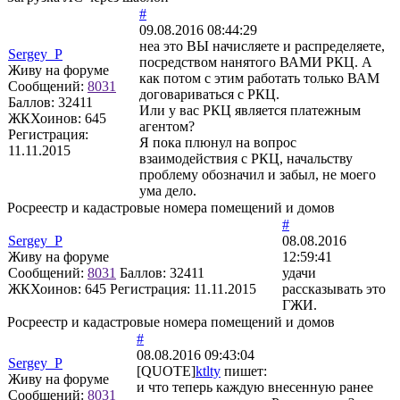
#
09.08.2016 08:44:29
неа это ВЫ начисляете и распределяете,
Sergey_P
посредством нанятого ВАМИ РКЦ. А
Живу на форуме
как потом с этим работать только ВАМ
Сообщений:
8031
договариваться с РКЦ.
Баллов:
32411
Или у вас РКЦ является платежным
ЖКХоинов: 645
агентом?
Регистрация:
Я пока плюнул на вопрос
11.11.2015
взаимодействия с РКЦ, начальству
проблему обозначил и забыл, не моего
ума дело.
Росреестр и кадастровые номера помещений и домов
#
Sergey_P
08.08.2016
Живу на форуме
12:59:41
Сообщений:
8031
Баллов:
32411
удачи
ЖКХоинов: 645
Регистрация:
11.11.2015
рассказывать это
ГЖИ.
Росреестр и кадастровые номера помещений и домов
#
08.08.2016 09:43:04
Sergey_P
[QUOTE]
ktlty
пишет:
Живу на форуме
и что теперь каждую внесенную ранее
Сообщений:
8031