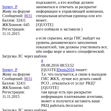
подскажите, а кто вообще должен
Sergey_P
заниматься и отвечать за раскрытие
Живу на форуме
информации в управляющей компании,
Сообщений:
8031
специальная штатная единица или кто
Баллов:
32411
может.
ЖКХоинов: 645
[/QUOTE]
Регистрация:
кого поймали и заставили )
11.11.2015
а если серьезно, когда ГИС выйдет на
уровень динамического заполнения
показателей, там должны участвовать все,
ибо инфы море и много специфической.
Загрузка ЛС через шаблон
#
09.08.2016 08:53:52
Sergey_P
[QUOTE]
Denis2016
пишет:
Живу на форуме
Т.е. что получается, в связи в выходом
Сообщений:
8031
ГИС ЖКХ, лучше все делать самой
Баллов:
32411
РСО , отказаться от услуг РКЦ?
ЖКХоинов: 645
[/QUOTE]
Регистрация:
там вроде есть про раскрытие
11.11.2015
информации платежными агентами,
может и получится заставить ваше
РКЦ работать бесплатно
Загрузка ЛС через шаблон