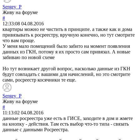
Sergey_P
Живу на форуме
#
12:33:08
04.08.2016
квартиры можно не чистить в принципе. а также как и дома
привязывать к росреестру, вручную конечно, но тут смотрите
что вам проще.
У меня мало помещений было забито на момент появления
данных из ГКН, потому я их просто сам привязал. А новые
забиваю по новой схеме
Но тут возникает другой вопрос, насколько данные из ГКН
будут совпадать с вашими для начислений, но это смотрите
сами, росреестр косячники те еще.
Sergey_P
Живу на форуме
#
11:13:02
04.08.2016
данные росреестра уже есть в ГИСЕ, заходите в дом и жмете
на кнопку - действия. Там есть выбор что-то типа - связать
данные с данными Росреестра.