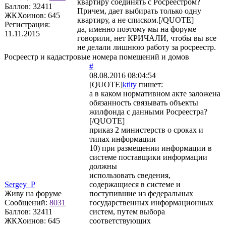
квартиру соединять с Росреестром?
Баллов:
32411
Причем, дает выбирать только одну
ЖКХоинов: 645
квартиру, а не списком.[/QUOTE]
Регистрация:
да, именно поэтому мы на форуме
11.11.2015
говорили, нет КРИЧАЛИ, чтобы вы все
не делали лишнюю работу за росреестр.
Росреестр и кадастровые номера помещений и домов
#
08.08.2016 08:04:54
[QUOTE]
ktlty
пишет:
а в каком нормативном акте заложена
обязанность связывать объекты
жилфонда с данными Росреестра?
[/QUOTE]
приказ 2 министерств о сроках и
типах информации
10) при размещении информации в
системе поставщики информации
должны
использовать сведения,
Sergey_P
содержащиеся в системе и
Живу на форуме
поступившие из федеральных
Сообщений:
8031
государственных информационных
Баллов:
32411
систем, путем выбора
ЖКХоинов: 645
соответствующих