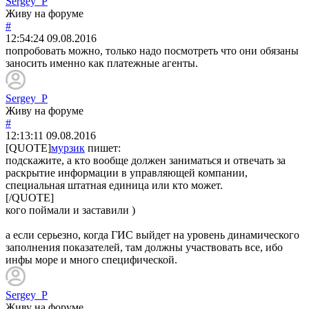
Sergey_P
Живу на форуме
#
12:54:24
09.08.2016
попробовать можно, только надо посмотреть что они обязаны
заносить именно как платежные агенты.
Sergey_P
Живу на форуме
#
12:13:11
09.08.2016
[QUOTE]
мурзик
пишет:
подскажите, а кто вообще должен заниматься и отвечать за
раскрытие информации в управляющей компании,
специальная штатная единица или кто может.
[/QUOTE]
кого поймали и заставили )
а если серьезно, когда ГИС выйдет на уровень динамического
заполнения показателей, там должны участвовать все, ибо
инфы море и много специфической.
Sergey_P
Живу на форуме