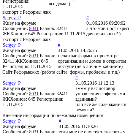
Регистрация:
все дома. )
11.11.2015
экспорт с Реформы жкх
Sergey_P
#
Живу на форуме
01.06.2016 09:20:02
Сообщений:
8031
Баллов:
32411
а что мой пост скрыт
ЖКХоинов: 645
Регистрация:
11.11.2015
для остальных? )
экспорт с Реформы жкх
Sergey_P
#
Живу на форуме
31.05.2016 14:26:25
Сообщений:
8031
Баллов:
печатные формы в просмотре
32411
ЖКХоинов: 645
организации и домов в открытом
Регистрация:
11.11.2015
доступе (не в личном кабинете)
Сайт Реформажкх (работа сайта, формы, проблемы и т.д.)
#
Sergey_P
31.05.2016 11:12:13
Живу на форуме
эммм у вас договор
Сообщений:
8031
Баллов:
32411
управления с офисными
ЖКХоинов: 645
Регистрация:
зданиями?
11.11.2015
или все же содержания и
ремонта?
Внесение информации по нежилым помещениям
Sergey_P
#
Живу на форуме
31.05.2016 11:10:26
Сообщений:
8031
Баллов:
если мне не изменяет склероз - у