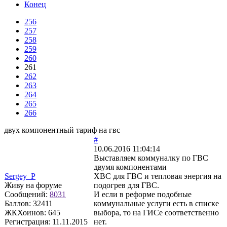
Конец
256
257
258
259
260
261
262
263
264
265
266
двух компонентный тариф на гвс
#
10.06.2016 11:04:14
Выставляем коммуналку по ГВС
двумя компонентами
Sergey_P
ХВС для ГВС и тепловая энергия на
Живу на форуме
подогрев для ГВС.
Сообщений:
8031
И если в реформе подобные
Баллов:
32411
коммунальные услуги есть в списке
ЖКХоинов: 645
выбора, то на ГИСе соответственно
Регистрация:
11.11.2015
нет.