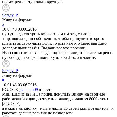
посмотрел - нету, только вручную
Sergey_P
Живу на форуме
#
10:04:40
03.06.2016
ну тут надо смотреть все же зачем им это, у нас так
запрашивал один собственник чтобы принудить второго
платить за свою часть доли, то есть нам это было выгодно,
долг уменьшился бы. Выдали все что просили.
Ну ессно если на вас в суд подать решили, то шлите нахрен и
пускай суд и запрашивает, ну или за 3 года выдайте.
Sergey_P
Живу на форуме
#
10:01:43
03.06.2016
[QUOTE]
platinum09
пишет:
Мда. Щас из за ГИСа пошла покупать Винду, на свой еле
работающий ящик десятку поставлю, домашняя 8000 стоит
[/QUOTE]
а нажать на кнопку - идите нафиг со своей криптозащитой - и
работать дальше религия не позволяет?