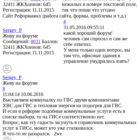
32411
ЖКХоинов: 645
нежилых в номере текстовой поле,
Регистрация:
11.11.2015
так что пиши что угодно
Сайт Реформажкх (работа сайта, формы, проблемы и т.д.)
#
31.05.2016 09:55:11
Sergey_P
какой хороший форум!
Живу на форуме
человек сам спросил и сам же
Сообщений:
8031
Баллов:
себе ответил.
32411
ЖКХоинов: 645
У меня только один вопрос, вы
Регистрация:
11.11.2015
там что, офисные здания в
управление умудрились взять?
Sergey_P
Живу на форуме
#
11:04:14
10.06.2016
Выставляем коммуналку по ГВС двумя компонентами
ХВС для ГВС и тепловая энергия на подогрев для ГВС.
И если в реформе подобные коммунальные услуги есть в
списке выбора, то на ГИСе соответственно нет.
Вопрос, как эту гадость засунуть в справочник коммунальных
услуг в ГИСе, может кто уже сталкивался.
Я что-то не разорался. 2we