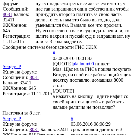
форуме
ну тут надо смотреть все же зачем им это, у
Сообщений:
нас так запрашивал один собственник чтобы
8031
Баллов:
принудить второго платить за свою часть
32411
доли, то есть нам это было выгодно, долг
ЖКХоинов:
уменьшился бы. Выдали все что просили.
645
Ну ессно если на вас в суд подать решили, то
Регистрация:
шлите нахрен и пускай суд и запрашивает, ну
11.11.2015
или за 3 года выдайте.
Сообщение системы безопасности ГИС ЖКХ
#
03.06.2016 10:01:43
[QUOTE]
platinum09
пишет:
Sergey_P
Мда. Щас из за ГИСа пошла покупать
Живу на форуме
Винду, на свой еле работающий ящик
Сообщений:
8031
десятку поставлю, домашняя 8000
Баллов:
32411
стоит
ЖКХоинов: 645
[/QUOTE]
Регистрация:
11.11.2015
а нажать на кнопку - идите нафиг со
своей криптозащитой - и работать
дальше религия не позволяет?
Платежки за 8 лет.
Sergey_P
#
Живу на форуме
03.06.2016 08:08:29
Сообщений:
8031
Баллов:
32411
срок исковой данности 3
ЖКХоинов: 645
Регистрация:
года вроде же, а на писали