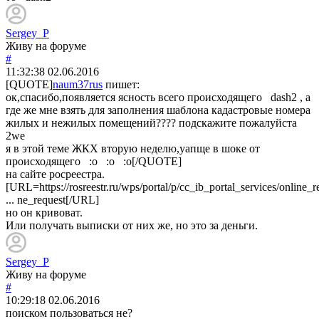
Sergey_P
Живу на форуме
#
11:32:38
02.06.2016
[QUOTE]
naum37rus
пишет:
ок,спасибо,появляется ясность всего происходящего dash2 , а
где же мне взять для заполнения шаблона кадастровые номера
жилых и нежилых помещений???? подскажите пожалуйста
2we
я в этой теме ЖКХ вторую неделю,уапще в шоке от
происходящего :o :o :o[/QUOTE]
на сайте росреестра.
[URL=https://rosreestr.ru/wps/portal/p/cc_ib_portal_services/online_req
... ne_request[/URL]
но он кривоват.
Или получать выписки от них же, но это за деньги.
Sergey_P
Живу на форуме
#
10:29:18
02.06.2016
поиском пользоваться не?