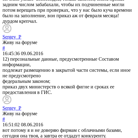
задним числом забабахали, чтобы их подчиненные могли
потом верещать при проверках, что у нас было куча времени
было на заполнение, вон приказ аж от февраля месяца!
дурдом крепчал.
Sergey_P
Живу на форуме
#
16:45:36
09.06.2016
12) персональные данные, предусмотренные Составом
информации,
подлежат размещению в закрытой части системы, если иное
не предусмотрено
федеральным законом;
приказ двух министерств о всякой фигне и сроках ее
предоставления в ГИС.
Sergey_P
Живу на форуме
#
16:51:02
08.06.2016
вот потому я и не доверяю фирмам с облачными базами,
сегодня она твоя, а завтра ее отдадут конкуренту.