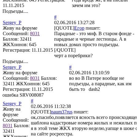
11.11.2015
зачем им это?
Подъезды....
#
Sergey_P
02.06.2016 13:27:28
Живу на форуме
[QUOTE]
Егор
пишет:
Сообщений:
8031
Парадные - это миф. В старом фонде -
Баллов:
32411
парадные и черные лестницы. А в
ЖКХоинов: 645
новых домах просто подъезды.
Регистрация:
11.11.2015
[/QUOTE]
черт а поребрики?
Подъезды....
Sergey_P
#
Живу на форуме
02.06.2016 13:10:59
Сообщений:
8031
Баллов:
во во В Питере вообще не
32411
ЖКХоинов: 645
подъезды, а парадные, как им
Регистрация:
11.11.2015
быть то dash2
ошибка SRV008087
#
Sergey_P
02.06.2016 11:32:38
Живу на
[QUOTE]
naum37rus
пишет:
форуме
ок,спасибо,появляется ясность всего происходящег
Сообщений:
шаблона кадастровые номера жилых и нежилых 
8031
Баллов:
я в этой теме ЖКХ вторую неделю,уапще в шоке
32411
на сайте росреестра.
ЖКХоинов: