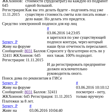
ЖКХоинов:
стоимости (трудозатрат) на каждую из подработ
645
одной большой.
Регистрация:
Как вы это делать будете - подгонять под уже
11.11.2015
существую стоимость сметы или писать новые -
дело ваше. Но делать это придется.
Средство электронной подписи для юр лиц
#
03.06.2016 14:23:05
я зарегился по уже существующей
Sergey_P
подписи контура, через который
Живу на форуме
наши бухи отчетность пересылают.
Сообщений:
8031
Баллов:
Спросите у бухгалтерии есть ли у
32411
ЖКХоинов: 645
них такая. 100% подходит.
Регистрация:
11.11.2015
И да регистрировать предприятие
должен исключительно
руководитель оного.
Поиск дома по реквизитам в ГИСе
Sergey_P
#
Живу на форуме
03.06.2016 10:10:12
Сообщений:
8031
Баллов:
32411
посмотрел - нету,
ЖКХоинов: 645
Регистрация:
11.11.2015
только вручную
Платежки за 8 лет.
Sergey_P
#
Живу на
03.06.2016 10:04:40