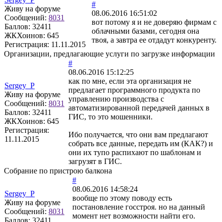
#
Живу на форуме
08.06.2016 16:51:02
Сообщений:
8031
вот потому я и не доверяю фирмам с
Баллов:
32411
облачными базами, сегодня она
ЖКХоинов: 645
твоя, а завтра ее отдадут конкуренту.
Регистрация:
11.11.2015
Организации, предлагающие услуги по загрузке информации
#
08.06.2016 15:12:25
как по мне, если эта организация не
Sergey_P
предлагает программного продукта по
Живу на форуме
управлению производства с
Сообщений:
8031
автоматизированной передачей данных в
Баллов:
32411
ГИС, то это мошенники.
ЖКХоинов: 645
Регистрация:
Ибо получается, что они вам предлагают
11.11.2015
собрать все данные, передать им (КАК?) и
они их тупо распихают по шаблонам и
загрузят в ГИС.
Собрание по пристрою балкона
#
08.06.2016 14:58:24
Sergey_P
вообще по этому поводу есть
Живу на форуме
постановление госстроя. но на данный
Сообщений:
8031
момент нет возможности найти его.
Баллов:
32411