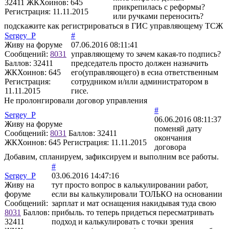
32411
ЖКХоинов: 645
прикрепилась с реформы?
Регистрация:
11.11.2015
или ручками переносить?
подскажите как регистрироваться в ГИС управляющему ТСЖ
Sergey_P
#
Живу на форуме
07.06.2016 08:11:41
Сообщений:
8031
управляющему то зачем какая-то подпись?
Баллов:
32411
председатель просто должен назначить
ЖКХоинов: 645
его(управляющего) в есиа ответственным
Регистрация:
сотрудником и/или администратором в
11.11.2015
гисе.
Не пролонгировали договор управления
#
Sergey_P
06.06.2016 08:11:37
Живу на форуме
поменяй дату
Сообщений:
8031
Баллов:
32411
окончания
ЖКХоинов: 645
Регистрация:
11.11.2015
договора
Добавим, спланируем, зафиксируем и выполним все работы.
#
Sergey_P
03.06.2016 14:47:16
Живу на
тут просто вопрос в калькулировании работ,
форуме
если вы калькулировали ТОЛЬКО на основании
Сообщений:
зарплат и мат оснащения накидывая туда свою
8031
Баллов:
прибыль. то теперь придеться пересматривать
32411
подход и калькулировать с точки зрения