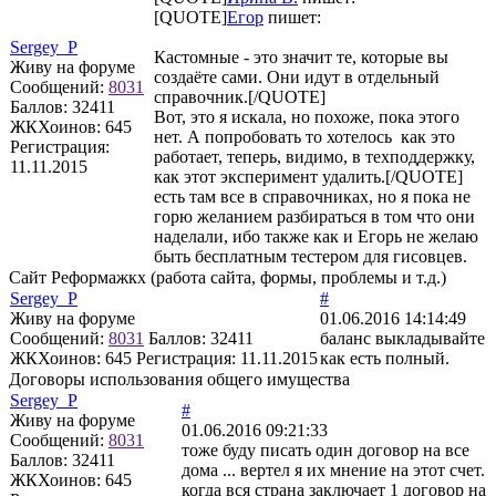
[QUOTE]
Егор
пишет:
Sergey_P
Кастомные - это значит те, которые вы
Живу на форуме
создаёте сами. Они идут в отдельный
Сообщений:
8031
справочник.[/QUOTE]
Баллов:
32411
Вот, это я искала, но похоже, пока этого
ЖКХоинов: 645
нет. А попробовать то хотелось как это
Регистрация:
работает, теперь, видимо, в техподдержку,
11.11.2015
как этот эксперимент удалить.[/QUOTE]
есть там все в справочниках, но я пока не
горю желанием разбираться в том что они
наделали, ибо также как и Егорь не желаю
быть бесплатным тестером для гисовцев.
Сайт Реформажкх (работа сайта, формы, проблемы и т.д.)
Sergey_P
#
Живу на форуме
01.06.2016 14:14:49
Сообщений:
8031
Баллов:
32411
баланс выкладывайте
ЖКХоинов: 645
Регистрация:
11.11.2015
как есть полный.
Договоры использования общего имущества
Sergey_P
#
Живу на форуме
01.06.2016 09:21:33
Сообщений:
8031
тоже буду писать один договор на все
Баллов:
32411
дома ... вертел я их мнение на этот счет.
ЖКХоинов: 645
когда вся страна заключает 1 договор на