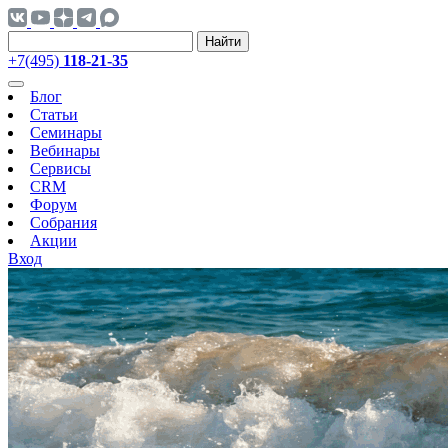
Найти
+7(495)
118-21-35
Блог
Статьи
Семинары
Вебинары
Сервисы
CRM
Форум
Собрания
Акции
Вход