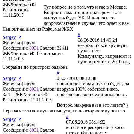
ЖКХоинов: 645
Тут вопрос не в том, что и где в Москве.
Регистрация:
Вопрос в том. что инициатором этого
11.11.2015
выступать будет УК. И вопросы от
доброжелателей в случае чего будет к вам.
Импорт данных из Реформы ЖКХ.
#
Sergey_P
08.06.2016 14:49:24
Живу на форуме
неа вношу все вручную.
Сообщений:
8031
Баллов:
32411
ну как все.
ЖКХоинов: 645
Регистрация:
Коммуналку, капремонт и
11.11.2015
нули в отчете за 2016 год.
Собрание по пристрою балкона
#
Sergey_P
08.06.2016 08:13:38
Живу на форуме
происходит, и вам нужно будет для
Сообщений:
8031
Баллов:
кворума 100% собственников,
32411
ЖКХоинов: 645
проголосовавших единогласно за.
Регистрация:
11.11.2015
Вопрос. нахрена вы в это лезете? )
Перерасчет за коммунальные услуги по вторичному жилью
#
Sergey_P
07.06.2016 08:14:32
Живу на форуме
кстати а в раскрытии у кого-
Сообщений:
8031
Баллов:
нить инфа по домам