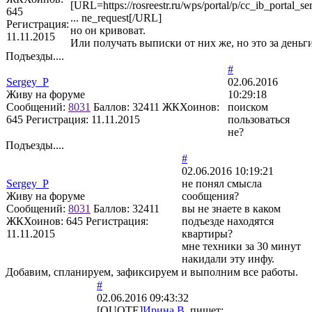
[URL=https://rosreestr.ru/wps/portal/p/cc_ib_portal_serv
645
... ne_request[/URL]
Регистрация:
но он кривоват.
11.11.2015
Или получать выписки от них же, но это за деньги
Подъезды....
#
Sergey_P
02.06.2016
Живу на форуме
10:29:18
Сообщений:
8031
Баллов:
32411
ЖКХоинов:
поиском
645
Регистрация:
11.11.2015
пользоваться
не?
Подъезды....
#
02.06.2016 10:19:21
Sergey_P
не понял смысла
Живу на форуме
сообщения?
Сообщений:
8031
Баллов:
32411
вы не знаете в каком
ЖКХоинов: 645
Регистрация:
подъезде находятся
11.11.2015
квартиры?
мне техники за 30 минут
накидали эту инфу.
Добавим, спланируем, зафиксируем и выполним все работы.
#
02.06.2016 09:43:32
[QUOTE]
Ирина В.
пишет: