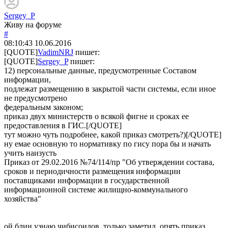
Sergey_P
Живу на форуме
#
08:10:43
10.06.2016
[QUOTE]
VadimNRJ
пишет:
[QUOTE]
Sergey_P
пишет:
12) персональные данные, предусмотренные Составом
информации,
подлежат размещению в закрытой части системы, если иное
не предусмотрено
федеральным законом;
приказ двух министерств о всякой фигне и сроках ее
предоставления в ГИС.[/QUOTE]
тут можно чуть подробнее, какой приказ смотреть?)[/QUOTE]
ну емае основную то нормативку по гису пора бы и начать
учить наизусть
Приказ от 29.02.2016 №74/114/пр "Об утверждении состава,
сроков и периодичности размещения информации
поставщиками информации в государственной
информационной системе жилищно-коммунального
хозяйства"
ой блин узнаю чибисоидов, только заметил, опять приказ