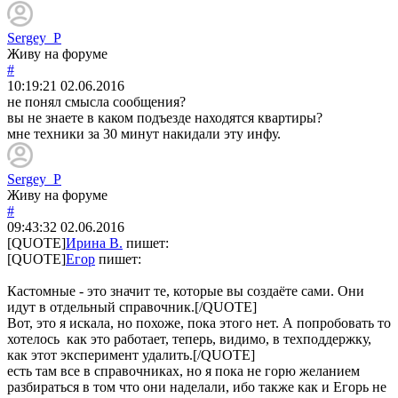
Sergey_P
Живу на форуме
#
10:19:21
02.06.2016
не понял смысла сообщения?
вы не знаете в каком подъезде находятся квартиры?
мне техники за 30 минут накидали эту инфу.
Sergey_P
Живу на форуме
#
09:43:32
02.06.2016
[QUOTE]
Ирина В.
пишет:
[QUOTE]
Егор
пишет:
Кастомные - это значит те, которые вы создаёте сами. Они
идут в отдельный справочник.[/QUOTE]
Вот, это я искала, но похоже, пока этого нет. А попробовать то
хотелось как это работает, теперь, видимо, в техподдержку,
как этот эксперимент удалить.[/QUOTE]
есть там все в справочниках, но я пока не горю желанием
разбираться в том что они наделали, ибо также как и Егорь не