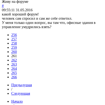
Живу на форуме
#
09:55:11
31.05.2016
какой хороший форум!
человек сам спросил и сам же себе ответил.
У меня только один вопрос, вы там что, офисные здания в
управление умудрились взять?
256
257
258
259
260
261
262
263
264
265
266
Предыдущая
/
Следующая
Начало