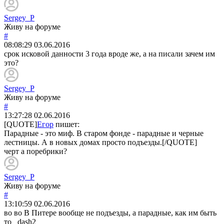
Sergey_P
Живу на форуме
#
08:08:29
03.06.2016
срок исковой данности 3 года вроде же, а на писали зачем им
это?
Sergey_P
Живу на форуме
#
13:27:28
02.06.2016
[QUOTE]
Егор
пишет:
Парадные - это миф. В старом фонде - парадные и черные
лестницы. А в новых домах просто подъезды.[/QUOTE]
черт а поребрики?
Sergey_P
Живу на форуме
#
13:10:59
02.06.2016
во во В Питере вообще не подъезды, а парадные, как им быть
то dash2