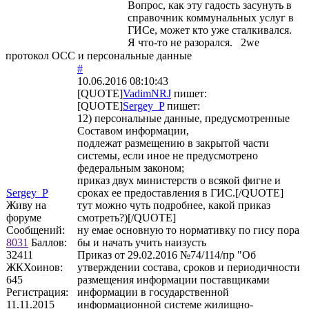
Вопрос, как эту гадость засунуть в
справочник коммунальных услуг в
ГИСе, может кто уже сталкивался.
Я что-то не разорался. 2we
протокол ОСС и персональные данные
#
10.06.2016 08:10:43
[QUOTE]
VadimNRJ
пишет:
[QUOTE]
Sergey_P
пишет:
12) персональные данные, предусмотренные
Составом информации,
подлежат размещению в закрытой части
системы, если иное не предусмотрено
федеральным законом;
приказ двух министерств о всякой фигне и
Sergey_P
сроках ее предоставления в ГИС.[/QUOTE]
Живу на
тут можно чуть подробнее, какой приказ
форуме
смотреть?)[/QUOTE]
Сообщений:
ну емае основную то нормативку по гису пора
8031
Баллов:
бы и начать учить наизусть
32411
Приказ от 29.02.2016 №74/114/пр "Об
ЖКХоинов:
утверждении состава, сроков и периодичности
645
размещения информации поставщиками
Регистрация:
информации в государственной
11.11.2015
информационной системе жилищно-