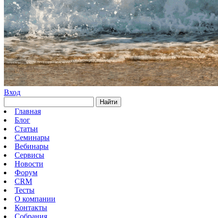
Вход
Найти
Главная
Блог
Статьи
Семинары
Вебинары
Сервисы
Новости
Форум
CRM
Тесты
О компании
Контакты
Собрания