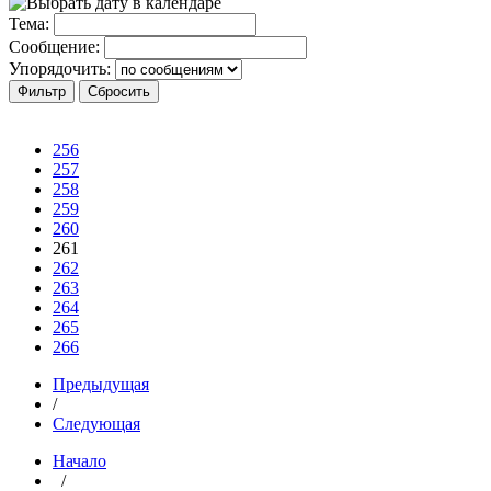
Тема:
Сообщение:
Упорядочить:
256
257
258
259
260
261
262
263
264
265
266
Предыдущая
/
Следующая
Начало
/