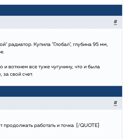
#
й" радиатор. Купила "Глобал", глубина 95 мм,
е.
о и воткнем все туже чугунину, что и была
 за свой счет.
#
дет продолжать работать и точка [/QUOTE]