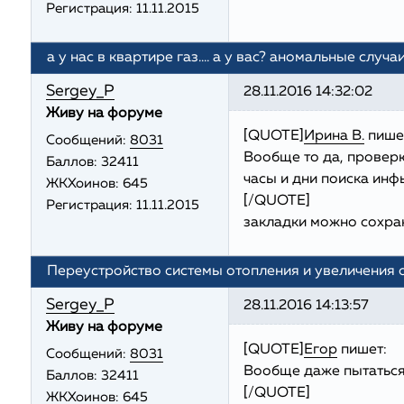
Регистрация:
11.11.2015
а у нас в квартире газ.... а у вас? аномальные случа
Sergey_P
28.11.2016 14:32:02
Живу на форуме
[QUOTE]
Ирина В.
пише
Сообщений:
8031
Вообще то да, проверю 
Баллов:
32411
часы и дни поиска инфы
ЖКХоинов: 645
[/QUOTE]
Регистрация:
11.11.2015
закладки можно сохран
Переустройство системы отопления и увеличения
Sergey_P
28.11.2016 14:13:57
Живу на форуме
[QUOTE]
Егор
пишет:
Сообщений:
8031
Вообще даже пытаться
Баллов:
32411
[/QUOTE]
ЖКХоинов: 645