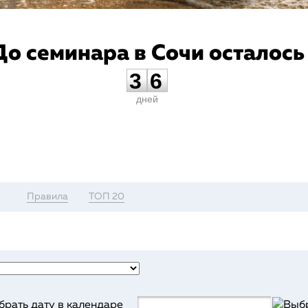
До семинара в Сочи осталось
3
6
дней
Правила
ТОП 20