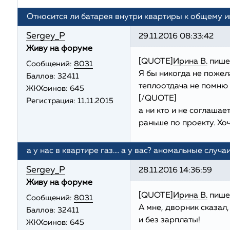
Относится ли батарея внутри квартиры к общему 
Sergey_P
29.11.2016 08:33:42
Живу на форуме
[QUOTE]
Ирина В.
пише
Сообщений:
8031
Я бы никогда не пожела
Баллов:
32411
теплоотдача не помню с
ЖКХоинов: 645
[/QUOTE]
Регистрация:
11.11.2015
а ни кто и не соглашае
раньше по проекту. Хоч
а у нас в квартире газ.... а у вас? аномальные случа
Sergey_P
28.11.2016 14:36:59
Живу на форуме
[QUOTE]
Ирина В.
пише
Сообщений:
8031
А мне, дворник сказал,
Баллов:
32411
и без зарплаты!
ЖКХоинов: 645