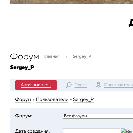
Форум
Главная
Sergey_P
Sergey_P
Активные темы
Поиск
Пользователи
Форум
»
Пользователи
»
Sergey_P
Форум:
Дата создания: