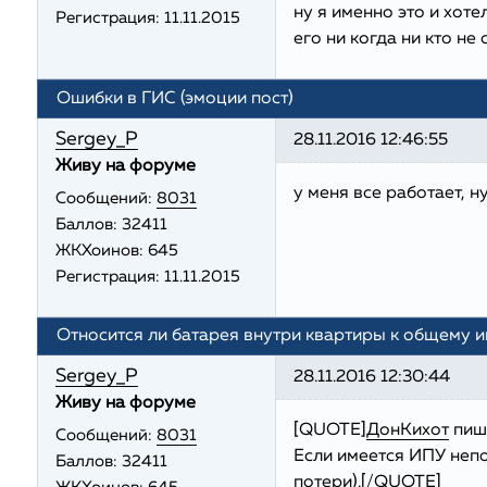
ну я именно это и хоте
Регистрация:
11.11.2015
его ни когда ни кто не 
Ошибки в ГИС (эмоции пост)
Sergey_P
28.11.2016 12:46:55
Живу на форуме
у меня все работает, н
Сообщений:
8031
Баллов:
32411
ЖКХоинов: 645
Регистрация:
11.11.2015
Относится ли батарея внутри квартиры к общему 
Sergey_P
28.11.2016 12:30:44
Живу на форуме
[QUOTE]
ДонКихот
пиш
Сообщений:
8031
Если имеется ИПУ непос
Баллов:
32411
потери).[/QUOTE]