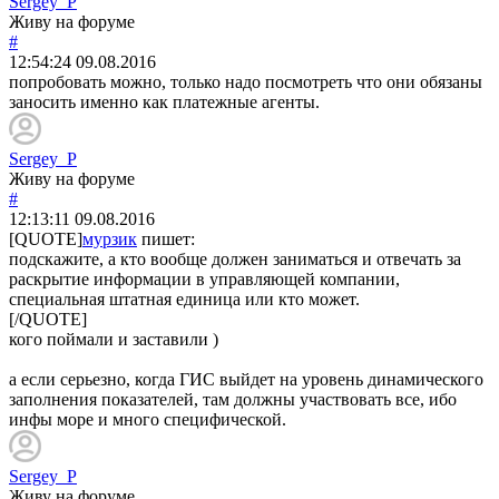
Sergey_P
Живу на форуме
#
12:54:24
09.08.2016
попробовать можно, только надо посмотреть что они обязаны
заносить именно как платежные агенты.
Sergey_P
Живу на форуме
#
12:13:11
09.08.2016
[QUOTE]
мурзик
пишет:
подскажите, а кто вообще должен заниматься и отвечать за
раскрытие информации в управляющей компании,
специальная штатная единица или кто может.
[/QUOTE]
кого поймали и заставили )
а если серьезно, когда ГИС выйдет на уровень динамического
заполнения показателей, там должны участвовать все, ибо
инфы море и много специфической.
Sergey_P
Живу на форуме