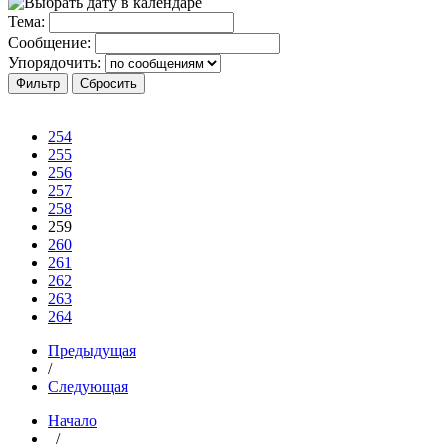
Тема:
Сообщение:
Упорядочить:
254
255
256
257
258
259
260
261
262
263
264
Предыдущая
/
Следующая
Начало
/