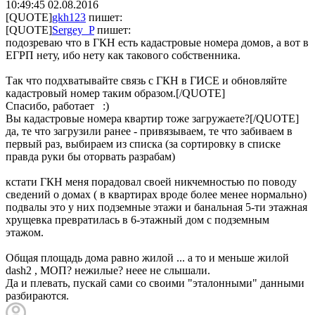
10:49:45
02.08.2016
[QUOTE]
gkh123
пишет:
[QUOTE]
Sergey_P
пишет:
подозреваю что в ГКН есть кадастровые номера домов, а вот в
ЕГРП нету, ибо нету как такового собственника.
Так что подхватывайте связь с ГКН в ГИСЕ и обновляйте
кадастровый номер таким образом.[/QUOTE]
Спасибо, работает :)
Вы кадастровые номера квартир тоже загружаете?[/QUOTE]
да, те что загрузили ранее - привязываем, те что забиваем в
первый раз, выбираем из списка (за сортировку в списке
правда руки бы оторвать разрабам)
кстати ГКН меня порадовал своей никчемностью по поводу
сведений о домах ( в квартирах вроде более менее нормально)
подвалы это у них подземные этажи и банальная 5-ти этажная
хрущевка превратилась в 6-этажный дом с подземным
этажом.
Общая площадь дома равно жилой ... а то и меньше жилой
dash2 , МОП? нежилые? неее не слышали.
Да и плевать, пускай сами со своими "эталонными" данными
разбираются.