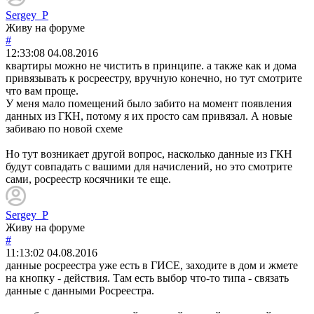
Sergey_P
Живу на форуме
#
12:33:08
04.08.2016
квартиры можно не чистить в принципе. а также как и дома
привязывать к росреестру, вручную конечно, но тут смотрите
что вам проще.
У меня мало помещений было забито на момент появления
данных из ГКН, потому я их просто сам привязал. А новые
забиваю по новой схеме
Но тут возникает другой вопрос, насколько данные из ГКН
будут совпадать с вашими для начислений, но это смотрите
сами, росреестр косячники те еще.
Sergey_P
Живу на форуме
#
11:13:02
04.08.2016
данные росреестра уже есть в ГИСЕ, заходите в дом и жмете
на кнопку - действия. Там есть выбор что-то типа - связать
данные с данными Росреестра.