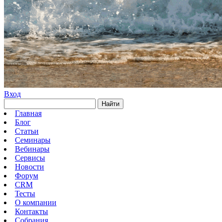
Вход
Найти
Главная
Блог
Статьи
Семинары
Вебинары
Сервисы
Новости
Форум
CRM
Тесты
О компании
Контакты
Собрания