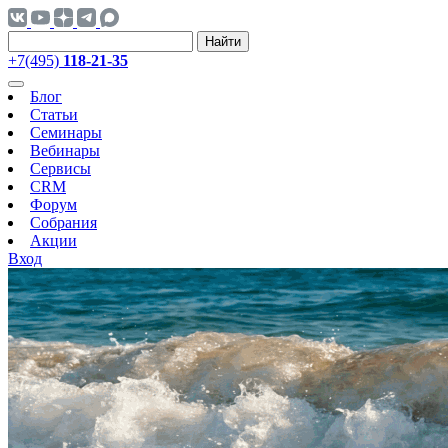
Найти
+7(495)
118-21-35
Блог
Статьи
Семинары
Вебинары
Сервисы
CRM
Форум
Собрания
Акции
Вход