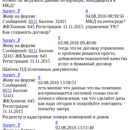
Нужно ли загружать данные об юрлицах, находящихся в
МКД?
Sergey_P
#
Живу на форуме
04.08.2016 08:59:56
Сообщений:
8031
Баллов:
32411
МКД на непосреде?
ЖКХоинов: 645
Регистрация:
11.11.2015
управление УК?
Как сохранить договор?
#
Sergey_P
03.08.2016 09:40:06
Живу на форуме
тогда это не договор управления.
Сообщений:
8031
Баллов:
и проблема решается просто,
32411
ЖКХоинов: 645
добавлением показателей качества
Регистрация:
11.11.2015
услуг в бумажный договор
Шаблон ПД (платежных документов)
Sergey_P
#
Живу на форуме
02.08.2016 13:58:51
Сообщений:
есть мнение что данные что вы поменяли.
8031
Баллов:
воспринимаются системой только после
32411
ночного обновления. так что сделайте даты
ЖКХоинов: 645
как надо сегодня и попробуйте повторить
Регистрация:
попытку завтра
11.11.2015
Росреестр и кадастровые номера помещений и домов
#
Sergey_P
02.08.2016 13:51:40