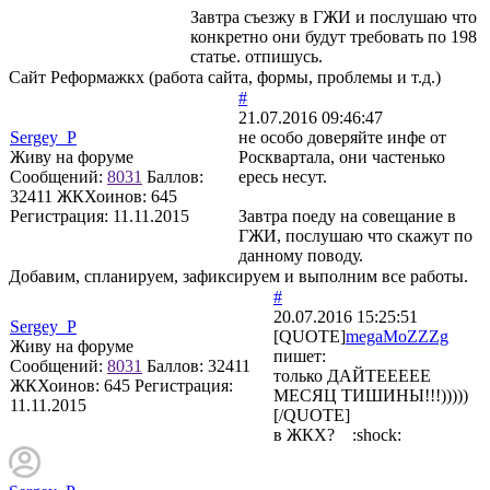
Завтра съезжу в ГЖИ и послушаю что
конкретно они будут требовать по 198
статье. отпишусь.
Сайт Реформажкх (работа сайта, формы, проблемы и т.д.)
#
21.07.2016 09:46:47
Sergey_P
не особо доверяйте инфе от
Живу на форуме
Росквартала, они частенько
Сообщений:
8031
Баллов:
ересь несут.
32411
ЖКХоинов: 645
Регистрация:
11.11.2015
Завтра поеду на совещание в
ГЖИ, послушаю что скажут по
данному поводу.
Добавим, спланируем, зафиксируем и выполним все работы.
#
20.07.2016 15:25:51
Sergey_P
[QUOTE]
megaMoZZZg
Живу на форуме
пишет:
Сообщений:
8031
Баллов:
32411
только ДАЙТЕЕЕЕЕ
ЖКХоинов: 645
Регистрация:
МЕСЯЦ ТИШИНЫ!!!)))))
11.11.2015
[/QUOTE]
в ЖКХ? :shock: