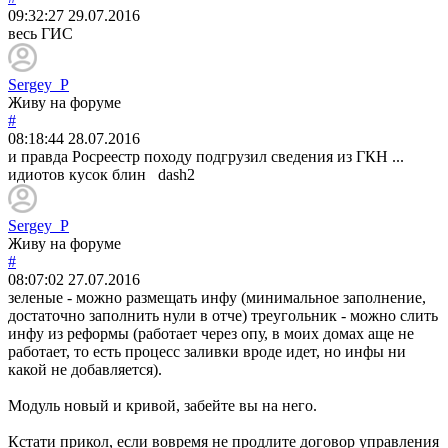
09:32:27
29.07.2016
весь ГИС
Sergey_P
Живу на форуме
#
08:18:44
28.07.2016
и правда Росреестр походу подгрузил сведения из ГКН ...
идиотов кусок блин dash2
Sergey_P
Живу на форуме
#
08:07:02
27.07.2016
зеленые - можно размещать инфу (минимальное заполнение,
достаточно заполнить нули в отче) треугольник - можно слить
инфу из реформы (работает через опу, в моих домах аще не
работает, то есть процесс заливки вроде идет, но инфы ни
какой не добавляется).
Модуль новый и кривой, забейте вы на него.
Кстати прикол, если вовремя не продлите договор управления