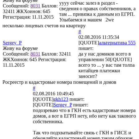
Живу на форуме
уууу сейчас залез в раздел -
Сообщений:
8031
Баллов:
сведения о правах собственников, а
32411
ЖКХоинов: 645
там ... привязка к данным из ЕГРП.
Регистрация:
11.11.2015
Улыбаемся и машем 2we
несколько лицевых счетов на квартиру
#
02.08.2016 11:35:34
Sergey_P
[QUOTE]
альтернатива 555
Живу на форуме
пишет:
Сообщений:
8031
Баллов:
32411
да у нас домиков всего в
ЖКХоинов: 645
Регистрация:
управлении 50[/QUOTE]
11.11.2015
всего то ... у вас там толпа
китайцев платежки
заносит?
Росреестр и кадастровые номера помещений и домов
#
02.08.2016 10:49:45
[QUOTE]
gkh123
пишет:
[QUOTE]
Sergey_P
пишет:
подозреваю что в ГКН есть кадастровые номера
домов, а вот в ЕГРП нету, ибо нету как такового
собственника.
Так что подхватывайте связь с ГКН в ГИСЕ и
обновляйте кадастровый номер таким образом.