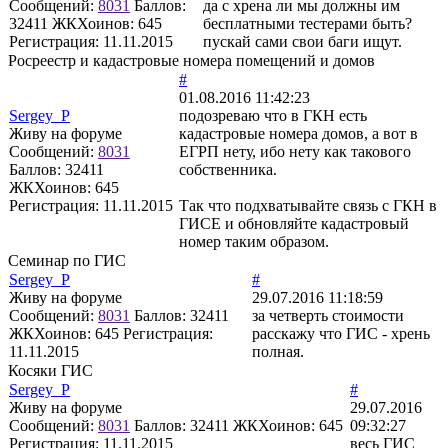
Сообщений:
8031
Баллов:
да с хрена ли мы должны им
32411
ЖКХоинов: 645
бесплатными тестерами быть?
Регистрация:
11.11.2015
пускай сами свои баги ищут.
Росреестр и кадастровые номера помещений и домов
#
01.08.2016 11:42:23
Sergey_P
подозреваю что в ГКН есть
Живу на форуме
кадастровые номера домов, а вот в
Сообщений:
8031
ЕГРП нету, ибо нету как такового
Баллов:
32411
собственника.
ЖКХоинов: 645
Регистрация:
11.11.2015
Так что подхватывайте связь с ГКН в
ГИСЕ и обновляйте кадастровый
номер таким образом.
Семинар по ГИС
Sergey_P
#
Живу на форуме
29.07.2016 11:18:59
Сообщений:
8031
Баллов:
32411
за четверть стоимости
ЖКХоинов: 645
Регистрация:
расскажу что ГИС - хрень
11.11.2015
полная.
Косяки ГИС
Sergey_P
#
Живу на форуме
29.07.2016
Сообщений:
8031
Баллов:
32411
ЖКХоинов: 645
09:32:27
Регистрация:
11.11.2015
весь ГИС