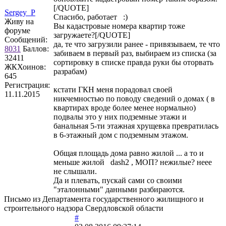
[/QUOTE]
Sergey_P
Спасибо, работает :)
Живу на
Вы кадастровые номера квартир тоже
форуме
загружаете?[/QUOTE]
Сообщений:
да, те что загрузили ранее - привязываем, те что
8031
Баллов:
забиваем в первый раз, выбираем из списка (за
32411
сортировку в списке правда руки бы оторвать
ЖКХоинов:
разрабам)
645
Регистрация:
кстати ГКН меня порадовал своей
11.11.2015
никчемностью по поводу сведений о домах ( в
квартирах вроде более менее нормально)
подвалы это у них подземные этажи и
банальная 5-ти этажная хрущевка превратилась
в 6-этажный дом с подземным этажом.
Общая площадь дома равно жилой ... а то и
меньше жилой dash2 , МОП? нежилые? неее
не слышали.
Да и плевать, пускай сами со своими
"эталонными" данными разбираются.
Письмо из Департамента государственного жилищного и
строительного надзора Свердловской области
#