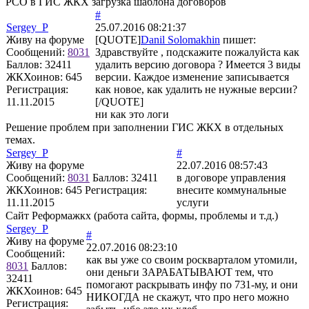
РСО в ГИС ЖКХ загрузка шаблона договоров
#
Sergey_P
25.07.2016 08:21:37
Живу на форуме
[QUOTE]
Danil Solomakhin
пишет:
Сообщений:
8031
Здравствуйте , подскажите пожалуйста как
Баллов:
32411
удалить версию договора ? Имеется 3 виды
ЖКХоинов: 645
версии. Каждое изменение записывается
Регистрация:
как новое, как удалить не нужные версии?
11.11.2015
[/QUOTE]
ни как это логи
Решение проблем при заполнении ГИС ЖКХ в отдельных
темах.
Sergey_P
#
Живу на форуме
22.07.2016 08:57:43
Сообщений:
8031
Баллов:
32411
в договоре управления
ЖКХоинов: 645
Регистрация:
внесите коммунальные
11.11.2015
услуги
Сайт Реформажкх (работа сайта, формы, проблемы и т.д.)
Sergey_P
#
Живу на форуме
22.07.2016 08:23:10
Сообщений:
как вы уже со своим роскварталом утомили,
8031
Баллов:
они деньги ЗАРАБАТЫВАЮТ тем, что
32411
помогают раскрывать инфу по 731-му, и они
ЖКХоинов: 645
НИКОГДА не скажут, что про него можно
Регистрация: