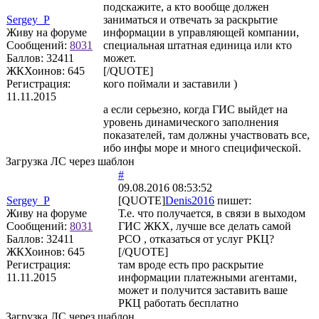
подскажите, а кто вообще должен
Sergey_P
заниматься и отвечать за раскрытие
Живу на форуме
информации в управляющей компании,
Сообщений:
8031
специальная штатная единица или кто
Баллов:
32411
может.
ЖКХоинов: 645
[/QUOTE]
Регистрация:
кого поймали и заставили )
11.11.2015
а если серьезно, когда ГИС выйдет на
уровень динамического заполнения
показателей, там должны участвовать все,
ибо инфы море и много специфической.
Загрузка ЛС через шаблон
#
09.08.2016 08:53:52
Sergey_P
[QUOTE]
Denis2016
пишет:
Живу на форуме
Т.е. что получается, в связи в выходом
Сообщений:
8031
ГИС ЖКХ, лучше все делать самой
Баллов:
32411
РСО , отказаться от услуг РКЦ?
ЖКХоинов: 645
[/QUOTE]
Регистрация:
там вроде есть про раскрытие
11.11.2015
информации платежными агентами,
может и получится заставить ваше
РКЦ работать бесплатно
Загрузка ЛС через шаблон