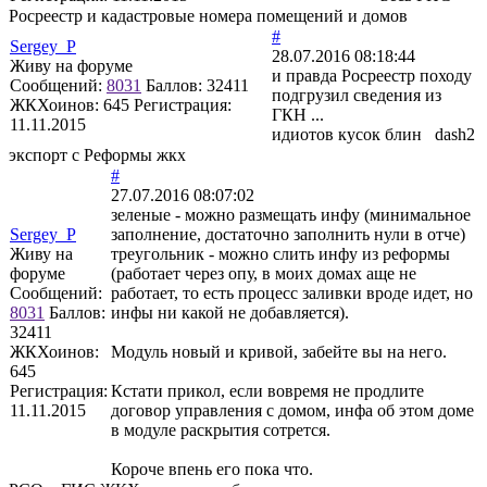
Росреестр и кадастровые номера помещений и домов
#
Sergey_P
28.07.2016 08:18:44
Живу на форуме
и правда Росреестр походу
Сообщений:
8031
Баллов:
32411
подгрузил сведения из
ЖКХоинов: 645
Регистрация:
ГКН ...
11.11.2015
идиотов кусок блин dash2
экспорт с Реформы жкх
#
27.07.2016 08:07:02
зеленые - можно размещать инфу (минимальное
Sergey_P
заполнение, достаточно заполнить нули в отче)
Живу на
треугольник - можно слить инфу из реформы
форуме
(работает через опу, в моих домах аще не
Сообщений:
работает, то есть процесс заливки вроде идет, но
8031
Баллов:
инфы ни какой не добавляется).
32411
ЖКХоинов:
Модуль новый и кривой, забейте вы на него.
645
Регистрация:
Кстати прикол, если вовремя не продлите
11.11.2015
договор управления с домом, инфа об этом доме
в модуле раскрытия сотрется.
Короче впень его пока что.