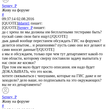
Sergey_P
Живу на форуме
#
09:37:14
02.08.2016
[QUOTE]
ildarnt1
пишет:
[QUOTE]
Sergey_P
пишет:
да с хрена ли мы должны им бесплатными тестерами быть?
пускай сами свои баги ищут.[/QUOTE]
дык давай вообще перестанем обсуждать ГИС на форумах?
делится опытом... и решениями? пусть сами они все делают и
сами вносят данные?[/QUOTE]
а мы и обсуждаем, только при чем тут департамент какой-то
там области, которому сверху поставили задачу выпытать у
нас свои же косяки?
При том им мало будет просто описания. им надо будет
ДОКАЗЫВАТЬ, что это косяк.
хотите связываться с чинушами, которые на ГИС даже и не
заходили? дело ваше, но подписывать на это окружающих?
вы не из департамента?
Sergey_P
Живу на форуме
#