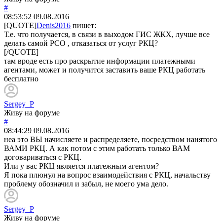
#
08:53:52
09.08.2016
[QUOTE]
Denis2016
пишет:
Т.е. что получается, в связи в выходом ГИС ЖКХ, лучше все
делать самой РСО , отказаться от услуг РКЦ?
[/QUOTE]
там вроде есть про раскрытие информации платежными
агентами, может и получится заставить ваше РКЦ работать
бесплатно
Sergey_P
Живу на форуме
#
08:44:29
09.08.2016
неа это ВЫ начисляете и распределяете, посредством нанятого
ВАМИ РКЦ. А как потом с этим работать только ВАМ
договариваться с РКЦ.
Или у вас РКЦ является платежным агентом?
Я пока плюнул на вопрос взаимодействия с РКЦ, начальству
проблему обозначил и забыл, не моего ума дело.
Sergey_P
Живу на форуме