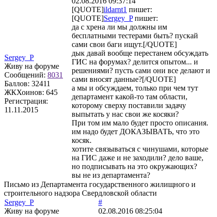
02.08.2016 09:37:14
[QUOTE]
ildarnt1
пишет:
[QUOTE]
Sergey_P
пишет:
да с хрена ли мы должны им
бесплатными тестерами быть? пускай
сами свои баги ищут.[/QUOTE]
дык давай вообще перестанем обсуждать
Sergey_P
ГИС на форумах? делится опытом... и
Живу на форуме
решениями? пусть сами они все делают и
Сообщений:
8031
сами вносят данные?[/QUOTE]
Баллов:
32411
а мы и обсуждаем, только при чем тут
ЖКХоинов: 645
департамент какой-то там области,
Регистрация:
которому сверху поставили задачу
11.11.2015
выпытать у нас свои же косяки?
При том им мало будет просто описания.
им надо будет ДОКАЗЫВАТЬ, что это
косяк.
хотите связываться с чинушами, которые
на ГИС даже и не заходили? дело ваше,
но подписывать на это окружающих?
вы не из департамента?
Письмо из Департамента государственного жилищного и
строительного надзора Свердловской области
Sergey_P
#
Живу на форуме
02.08.2016 08:25:04