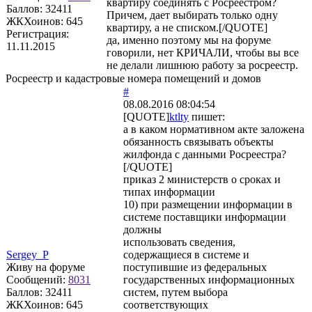
квартиру соединять с Росреестром?
Баллов:
32411
Причем, дает выбирать только одну
ЖКХоинов: 645
квартиру, а не списком.[/QUOTE]
Регистрация:
да, именно поэтому мы на форуме
11.11.2015
говорили, нет КРИЧАЛИ, чтобы вы все
не делали лишнюю работу за росреестр.
Росреестр и кадастровые номера помещений и домов
#
08.08.2016 08:04:54
[QUOTE]
ktlty
пишет:
а в каком нормативном акте заложена
обязанность связывать объекты
жилфонда с данными Росреестра?
[/QUOTE]
приказ 2 министерств о сроках и
типах информации
10) при размещении информации в
системе поставщики информации
должны
использовать сведения,
Sergey_P
содержащиеся в системе и
Живу на форуме
поступившие из федеральных
Сообщений:
8031
государственных информационных
Баллов:
32411
систем, путем выбора
ЖКХоинов: 645
соответствующих