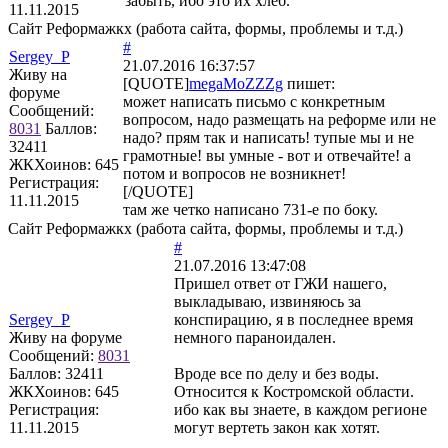
забыть, ибо это их хлеб.
11.11.2015
Сайт Реформажкх (работа сайта, формы, проблемы и т.д.)
#
Sergey_P
21.07.2016 16:37:57
Живу на
[QUOTE]
megaMoZZZg
пишет:
форуме
может написать письмо с конкретным
Сообщений:
вопросом, надо размещать на реформе или не
8031
Баллов:
надо? прям так и написать! тупые мы и не
32411
грамотные! вы умные - вот и отвечайте! а
ЖКХоинов: 645
потом и вопросов не возникнет!
Регистрация:
[/QUOTE]
11.11.2015
там же четко написано 731-е по боку.
Сайт Реформажкх (работа сайта, формы, проблемы и т.д.)
#
21.07.2016 13:47:08
Пришел ответ от ГЖИ нашего,
выкладываю, извиняюсь за
Sergey_P
конспирацию, я в последнее время
Живу на форуме
немного параноидален.
Сообщений:
8031
Баллов:
32411
Вроде все по делу и без воды.
ЖКХоинов: 645
Относится к Костромской области.
Регистрация:
ибо как вы знаете, в каждом регионе
11.11.2015
могут вертеть закон как хотят.