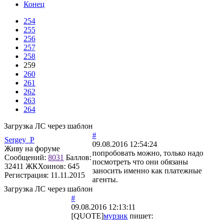
Конец
254
255
256
257
258
259
260
261
262
263
264
Загрузка ЛС через шаблон
#
Sergey_P
09.08.2016 12:54:24
Живу на форуме
попробовать можно, только надо
Сообщений:
8031
Баллов:
посмотреть что они обязаны
32411
ЖКХоинов: 645
заносить именно как платежные
Регистрация:
11.11.2015
агенты.
Загрузка ЛС через шаблон
#
09.08.2016 12:13:11
[QUOTE]
мурзик
пишет: