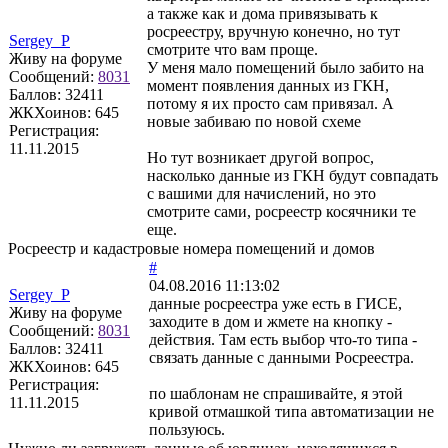
а также как и дома привязывать к
росреестру, вручную конечно, но тут
Sergey_P
смотрите что вам проще.
Живу на форуме
У меня мало помещений было забито на
Сообщений:
8031
момент появления данных из ГКН,
Баллов:
32411
потому я их просто сам привязал. А
ЖКХоинов: 645
новые забиваю по новой схеме
Регистрация:
11.11.2015
Но тут возникает другой вопрос,
насколько данные из ГКН будут совпадать
с вашими для начислений, но это
смотрите сами, росреестр косячники те
еще.
Росреестр и кадастровые номера помещений и домов
#
04.08.2016 11:13:02
Sergey_P
данные росреестра уже есть в ГИСЕ,
Живу на форуме
заходите в дом и жмете на кнопку -
Сообщений:
8031
действия. Там есть выбор что-то типа -
Баллов:
32411
связать данные с данными Росреестра.
ЖКХоинов: 645
Регистрация:
по шаблонам не спрашивайте, я этой
11.11.2015
кривой отмашкой типа автоматизации не
пользуюсь.