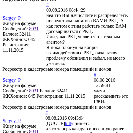
#
09.08.2016 08:44:29
неа это ВЫ начисляете и распределяете,
Sergey_P
посредством нанятого ВАМИ РКЦ. А
Живу на форуме
как потом с этим работать только ВАМ
Сообщений:
8031
договариваться с РКЦ.
Баллов:
32411
Или у вас РКЦ является платежным
ЖКХоинов: 645
агентом?
Регистрация:
Я пока плюнул на вопрос
11.11.2015
взаимодействия с РКЦ, начальству
проблему обозначил и забыл, не моего
ума дело.
Росреестр и кадастровые номера помещений и домов
#
Sergey_P
08.08.2016
Живу на форуме
12:59:41
Сообщений:
8031
Баллов:
32411
удачи
ЖКХоинов: 645
Регистрация:
11.11.2015
рассказывать это
ГЖИ.
Росреестр и кадастровые номера помещений и домов
#
08.08.2016 09:43:04
Sergey_P
[QUOTE]
ktlty
пишет:
Живу на форуме
и что теперь каждую внесенную ранее
Сообщений:
8031