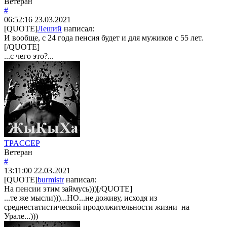
Ветеран
#
06:52:16
23.03.2021
[QUOTE]
Леший
написал:
И вообще, с 24 года пенсия будет и для мужиков с 55 лет.
[/QUOTE]
...с чего это?...
TPACCEP
Ветеран
#
13:11:00
22.03.2021
[QUOTE]
burmistr
написал:
На пенсии этим займусь)))[/QUOTE]
...те же мысли)))...НО...не доживу, исходя из
среднестатистической продолжительности жизни на
Урале...)))