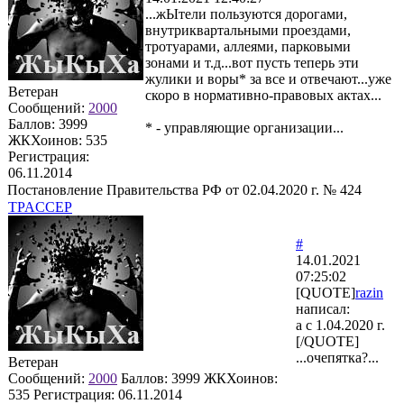
...жЫтели пользуются дорогами,
внутриквартальными проездами,
тротуарами, аллеями, парковыми
зонами и т.д...вот пусть теперь эти
жулики и воры* за все и отвечают...уже
Ветеран
скоро в нормативно-правовых актах...
Сообщений:
2000
Баллов:
3999
* - управляющие организации...
ЖКХоинов: 535
Регистрация:
06.11.2014
Постановление Правительства РФ от 02.04.2020 г. № 424
TPACCEP
#
14.01.2021
07:25:02
[QUOTE]
razin
написал:
а с 1.04.2020 г.
[/QUOTE]
...очепятка?...
Ветеран
Сообщений:
2000
Баллов:
3999
ЖКХоинов:
535
Регистрация:
06.11.2014