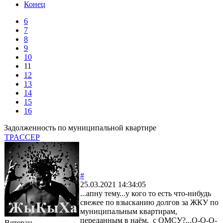
Конец
6
7
8
9
10
11
12
13
14
15
16
Задолженность по муниципальной квартире
TPACCEP
#
25.03.2021 14:34:05
...апну тему...у кого то есть что-нибудь
свежее по взысканию долгов за ЖКУ по
муниципальным квартирам,
переданным в наём, с ОМСУ?...О-О-О-
Ветеран