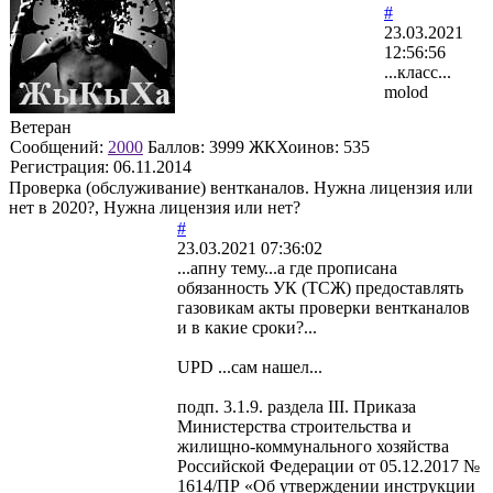
#
23.03.2021
12:56:56
...класс...
molod
Ветеран
Сообщений:
2000
Баллов:
3999
ЖКХоинов: 535
Регистрация:
06.11.2014
Проверка (обслуживание) вентканалов. Нужна лицензия или
нет в 2020?, Нужна лицензия или нет?
#
23.03.2021 07:36:02
...апну тему...а где прописана
обязанность УК (ТСЖ) предоставлять
газовикам акты проверки вентканалов
и в какие сроки?...
UPD ...сам нашел...
подп. 3.1.9. раздела III. Приказа
Министерства строительства и
жилищно-коммунального хозяйства
Российской Федерации от 05.12.2017 №
1614/ПР «Об утверждении инструкции