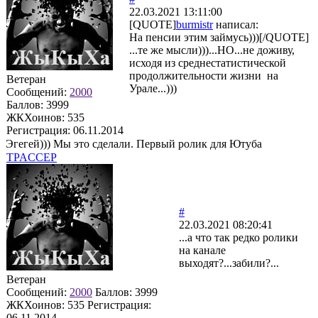
22.03.2021 13:11:00
[QUOTE]
burmistr
написал:
На пенсии этим займусь)))[/QUOTE]
...те же мысли)))...НО...не доживу,
исходя из среднестатистической
продолжительности жизни на
Ветеран
Урале...)))
Сообщений:
2000
Баллов:
3999
ЖКХоинов: 535
Регистрация:
06.11.2014
Эгегей))) Мы это сделали. Первый ролик для Ютуба
TPACCEP
#
22.03.2021 08:20:41
...а что так редко ролики
на канале
выходят?...забили?...
Ветеран
Сообщений:
2000
Баллов:
3999
ЖКХоинов: 535
Регистрация:
06.11.2014