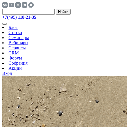
Найти
+7(495)
118-21-35
Блог
Статьи
Семинары
Вебинары
Сервисы
CRM
Форум
Собрания
Акции
Вход