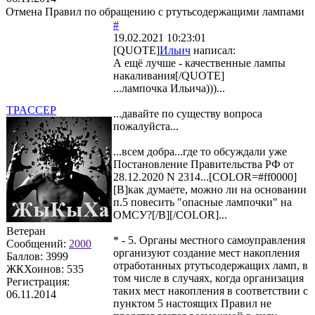
Отмена Правил по обращению с ртутьсодержащими лампами
#
19.02.2021 10:23:01
[QUOTE]
Ильич
написал:
А ещё лучше - качественные лампы
накаливания[/QUOTE]
...лампочка Ильича)))...
TPACCEP
...давайте по существу вопроса
пожалуйста...
...всем добра...где то обсуждали уже
Постановление Правительства РФ от
28.12.2020 N 2314...[COLOR=#ff0000]
[B]как думаете, можно ли на основании
п.5 повесить "опасные лампочки" на
ОМСУ?[/B][/COLOR]...
Ветеран
* - 5. Органы местного самоуправления
Сообщений:
2000
организуют создание мест накопления
Баллов:
3999
отработанных ртутьсодержащих ламп, в
ЖКХоинов: 535
том числе в случаях, когда организация
Регистрация:
таких мест накопления в соответствии с
06.11.2014
пунктом 5 настоящих Правил не