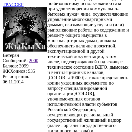
по безопасному использованию газа
TPACCEP
при удовлетворении коммунально-
бытовых нужд» лица, осуществляющие
управление многоквартирными
домами, оказывающие услуги и (или)
выполняющие работы по содержанию и
ремонту общего имущества в
многоквартирных домах, должны
обеспечивать наличие проектной,
эксплуатационной и другой
Ветеран
технической документации, в том
Сообщений:
2000
числе, подтверждающей надлежащее
Баллов:
3999
техническое состояние ВДГО, дымовых
ЖКХоинов: 535
и вентиляционных каналов,
Регистрация:
[COLOR=#ff0000] а также представлять
06.11.2014
копии указанных документов по
запросу специализированной
организации[/COLOR],
уполномоченных органов
исполнительной власти субъектов
Российской Федерации,
осуществляющих региональный
государственный жилищный надзор
(далее - органы государственного
жилищного надзора) и