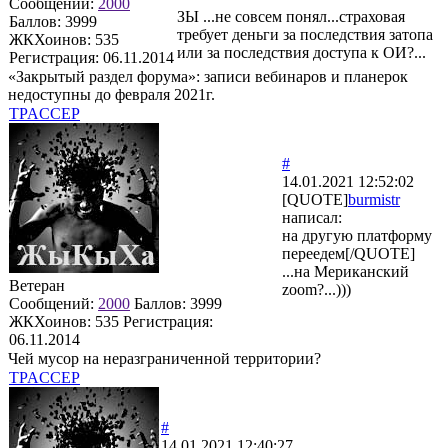
Сообщений:
2000
ЗЫ ...не совсем понял...страховая
Баллов:
3999
требует деньги за последствия затопа
ЖКХоинов: 535
или за последствия доступа к ОИ?...
Регистрация:
06.11.2014
«Закрытый раздел форума»: записи вебинаров и планерок
недоступны до февраля 2021г.
TPACCEP
#
14.01.2021 12:52:02
[QUOTE]
burmistr
написал:
на другую платформу
переедем[/QUOTE]
...на Мериканский
Ветеран
zoom?...)))
Сообщений:
2000
Баллов:
3999
ЖКХоинов: 535
Регистрация:
06.11.2014
Чей мусор на неразграниченной территории?
TPACCEP
#
14.01.2021 12:40:27