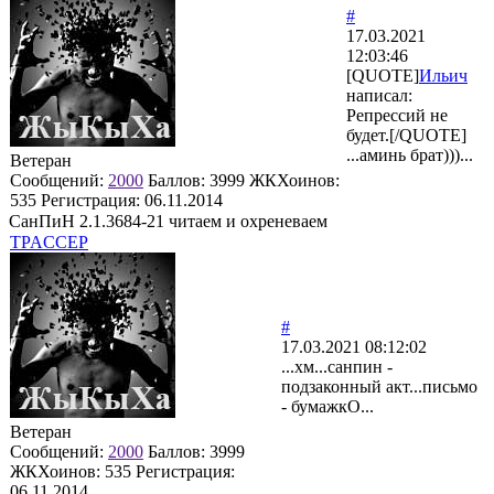
#
17.03.2021
12:03:46
[QUOTE]
Ильич
написал:
Репрессий не
будет.[/QUOTE]
...аминь брат)))...
Ветеран
Сообщений:
2000
Баллов:
3999
ЖКХоинов:
535
Регистрация:
06.11.2014
СанПиН 2.1.3684-21 читаем и охреневаем
TPACCEP
#
17.03.2021 08:12:02
...хм...санпин -
подзаконный акт...письмо
- бумажкО...
Ветеран
Сообщений:
2000
Баллов:
3999
ЖКХоинов: 535
Регистрация:
06.11.2014