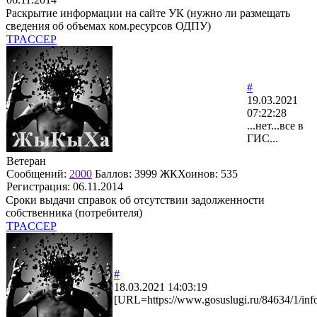
Раскрытие информации на сайте УК (нужно ли размещать
сведения об объемах ком.ресурсов ОДПУ)
TPACCEP
#
19.03.2021
07:22:28
...нет...все в
ГИС...
Ветеран
Сообщений:
2000
Баллов:
3999
ЖКХоинов: 535
Регистрация:
06.11.2014
Сроки выдачи справок об отсутствии задолженности
собственника (потребителя)
TPACCEP
#
18.03.2021 14:03:19
[URL=https://www.gosuslugi.ru/84634/1/info