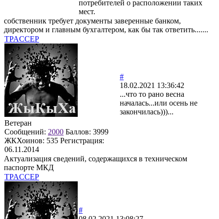
потребителей о расположении таких
мест.
собственник требует документы заверенные банком,
директором и главным бухгалтером, как бы так ответить.......
TPACCEP
#
18.02.2021 13:36:42
...что то рано весна
началась...или осень не
закончилась)))...
Ветеран
Сообщений:
2000
Баллов:
3999
ЖКХоинов: 535
Регистрация:
06.11.2014
Актуализация сведений, содержащихся в техническом
паспорте МКД
TPACCEP
#
08.02.2021 13:08:27