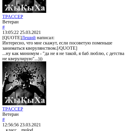
TPACCEP
Ветеран
#
13:05:22
25.03.2021
[QUOTE]
Леший
написал:
Интересно, что мне скажут, если посоветую поменьше
заниматься кверулянством.[/QUOTE]
...ну как минимум - "да не я не такой, я баб люблю, с детства
не кверулирую"...)))
TPACCEP
Ветеран
#
12:56:56
23.03.2021
...класс... molod