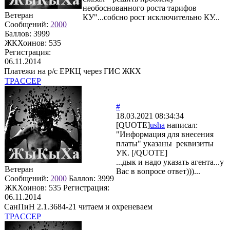
необоснованного роста тарифов
Ветеран
КУ"...собсно рост исключительно КУ...
Сообщений:
2000
Баллов:
3999
ЖКХоинов: 535
Регистрация:
06.11.2014
Платежи на р/с ЕРКЦ через ГИС ЖКХ
TPACCEP
#
18.03.2021 08:34:34
[QUOTE]
usha
написал:
"Информация для внесения
платы" указаны реквизиты
УК. [/QUOTE]
...дык и надо указать агента...у
Ветеран
Вас в вопросе ответ)))...
Сообщений:
2000
Баллов:
3999
ЖКХоинов: 535
Регистрация:
06.11.2014
СанПиН 2.1.3684-21 читаем и охреневаем
TPACCEP