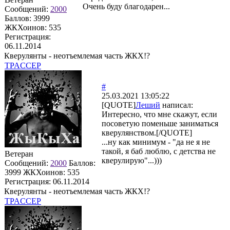
Очень буду благодарен...
Сообщений:
2000
Баллов:
3999
ЖКХоинов: 535
Регистрация:
06.11.2014
Кверулянты - неотъемлемая часть ЖКХ!?
TPACCEP
#
25.03.2021 13:05:22
[QUOTE]
Леший
написал:
Интересно, что мне скажут, если
посоветую поменьше заниматься
кверулянством.[/QUOTE]
...ну как минимум - "да не я не
такой, я баб люблю, с детства не
Ветеран
кверулирую"...)))
Сообщений:
2000
Баллов:
3999
ЖКХоинов: 535
Регистрация:
06.11.2014
Кверулянты - неотъемлемая часть ЖКХ!?
TPACCEP