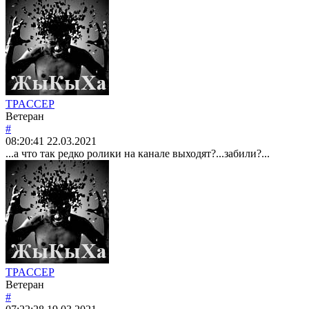
TPACCEP
Ветеран
#
08:20:41
22.03.2021
...а что так редко ролики на канале выходят?...забили?...
TPACCEP
Ветеран
#