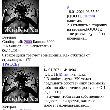
#
18.01.2021 08:55:50
[QUOTE]
Леший
написал:
2. Оттащить в сторонку
на веревке.[/QUOTE]
...не рекомендую...был
Ветеран
прецедент...
Сообщений:
2000
Баллов:
3999
ЖКХоинов: 535
Регистрация:
06.11.2014
Страховщики требуют возмещения, Как отбиться от
страховщиков???
TPACCEP
#
14.01.2021 14:10:04
[QUOTE]
Ильич
написал:
2.В любом случае УК может
предъявить собственнику стоимость
работ по обеспечению доступа к ОИ.
[/QUOTE]
...а лучше чтобы сами собственники
предоставили доступ, как того
требует законодательство...
Ветеран