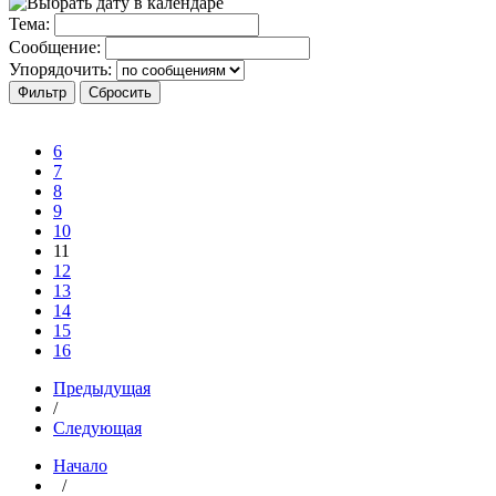
Тема:
Сообщение:
Упорядочить:
6
7
8
9
10
11
12
13
14
15
16
Предыдущая
/
Следующая
Начало
/