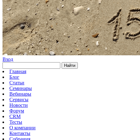
Вход
Найти
Главная
Блог
Статьи
Семинары
Вебинары
Сервисы
Новости
Форум
CRM
Тесты
О компании
Контакты
Собрания