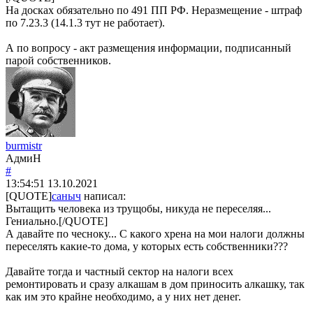
На досках обязательно по 491 ПП РФ. Неразмещение - штраф
по 7.23.3 (14.1.3 тут не работает).
А по вопросу - акт размещения информации, подписанный
парой собственников.
burmistr
АдмиН
#
13:54:51
13.10.2021
[QUOTE]
саныч
написал:
Вытащить человека из трущобы, никуда не переселяя...
Гениально.[/QUOTE]
А давайте по чесноку... С какого хрена на мои налоги должны
переселять какие-то дома, у которых есть собственники???
Давайте тогда и частный сектор на налоги всех
ремонтировать и сразу алкашам в дом приносить алкашку, так
как им это крайне необходимо, а у них нет денег.