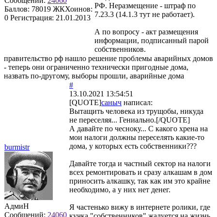
Сообщений:
24060
РФ. Неразмещение - штраф по
Баллов:
78019
ЖКХоинов:
7.23.3 (14.1.3 тут не работает).
0
Регистрация:
21.01.2013
А по вопросу - акт размещения
информации, подписанный парой
собственников.
правительство рф нашло решение проблемы аварийных домов
- теперь они ограниченно технически пригодные дома,
назвать по-другому, выборы прошли, аварийные дома
#
13.10.2021 13:54:51
[QUOTE]
саныч
написал:
Вытащить человека из трущобы, никуда
не переселяя... Гениально.[/QUOTE]
А давайте по чесноку... С какого хрена на
мои налоги должны переселять какие-то
дома, у которых есть собственники???
burmistr
Давайте тогда и частный сектор на налоги
всех ремонтировать и сразу алкашам в дом
приносить алкашку, так как им это крайне
необходимо, а у них нет денег.
АдмиН
Я частенько вижу в интернете ролики, где
Сообщений:
24060
кучка "собственников" жалуется на жизнь