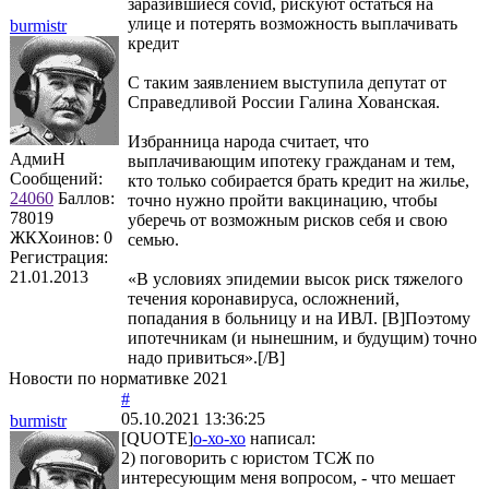
заразившиеся covid, рискуют остаться на
улице и потерять возможность выплачивать
burmistr
кредит
С таким заявлением выступила депутат от
Справедливой России Галина Хованская.
Избранница народа считает, что
АдмиН
выплачивающим ипотеку гражданам и тем,
Сообщений:
кто только собирается брать кредит на жилье,
24060
Баллов:
точно нужно пройти вакцинацию, чтобы
78019
уберечь от возможным рисков себя и свою
ЖКХоинов: 0
семью.
Регистрация:
21.01.2013
«В условиях эпидемии высок риск тяжелого
течения коронавируса, осложнений,
попадания в больницу и на ИВЛ. [B]Поэтому
ипотечникам (и нынешним, и будущим) точно
надо привиться».[/B]
Новости по нормативке 2021
#
05.10.2021 13:36:25
burmistr
[QUOTE]
о-хо-хо
написал:
2) поговорить с юристом ТСЖ по
интересующим меня вопросом, - что мешает