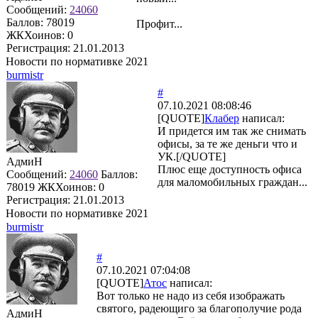
Сообщений:
24060
Баллов:
78019
Профит...
ЖКХоинов: 0
Регистрация:
21.01.2013
Новости по нормативке 2021
burmistr
#
07.10.2021 08:08:46
[QUOTE]
Клабер
написал:
И придется им так же снимать
офисы, за те же деньги что и
УК.[/QUOTE]
АдмиН
Плюс еще доступность офиса
Сообщений:
24060
Баллов:
для маломобильных граждан...
78019
ЖКХоинов: 0
Регистрация:
21.01.2013
Новости по нормативке 2021
burmistr
#
07.10.2021 07:04:08
[QUOTE]
Атос
написал:
Вот только не надо из себя изображать
святого, радеющиго за благополучие рода
АдмиН