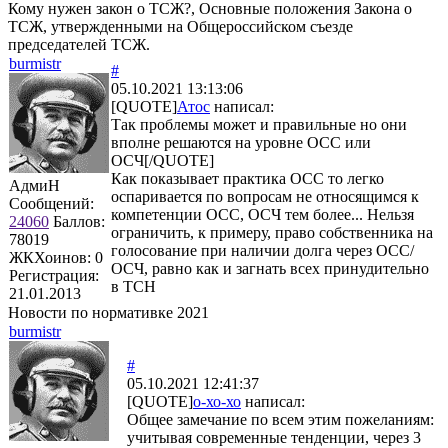
Кому нужен закон о ТСЖ?, Основные положения Закона о
ТСЖ, утвержденными на Общероссийском съезде
председателей ТСЖ.
burmistr
#
05.10.2021 13:13:06
[QUOTE]
Атос
написал:
Так проблемы может и правильные но они
вполне решаются на уровне ОСС или
ОСЧ[/QUOTE]
Как показывает практика ОСС то легко
АдмиН
оспаривается по вопросам не относящимся к
Сообщений:
компетенции ОСС, ОСЧ тем более... Нельзя
24060
Баллов:
ограничить, к примеру, право собственника на
78019
голосование при наличии долга через ОСС/
ЖКХоинов: 0
ОСЧ, равно как и загнать всех принудительно
Регистрация:
в ТСН
21.01.2013
Новости по нормативке 2021
burmistr
#
05.10.2021 12:41:37
[QUOTE]
о-хо-хо
написал:
Общее замечание по всем этим пожеланиям:
учитывая современные тенденции, через 3