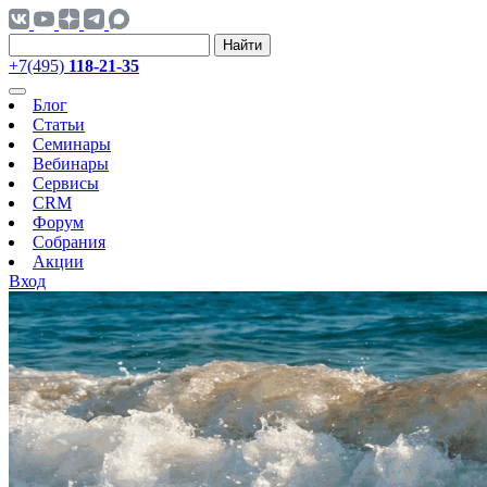
Найти
+7(495)
118-21-35
Блог
Статьи
Семинары
Вебинары
Сервисы
CRM
Форум
Собрания
Акции
Вход