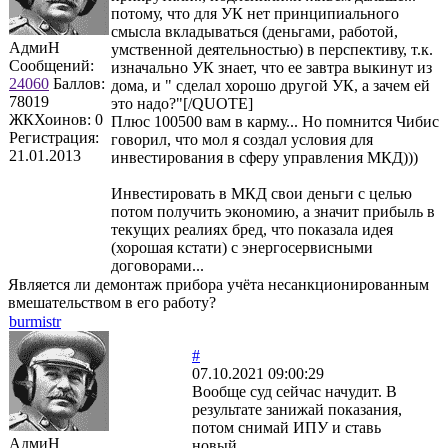
потому, что для УК нет принципиального
смысла вкладываться (деньгами, работой,
АдмиН
умственной деятельностью) в перспективу, т.к.
Сообщений:
изначально УК знает, что ее завтра выкинут из
24060
Баллов:
дома, и " сделал хорошо другой УК, а зачем ей
78019
это надо?"[/QUOTE]
ЖКХоинов: 0
Плюс 100500 вам в карму... Но помнится Чибис
Регистрация:
говорил, что мол я создал условия для
21.01.2013
инвестирования в сферу управления МКД)))
Инвестировать в МКД свои деньги с целью
потом получить экономию, а значит прибыль в
текущих реалиях бред, что показала идея
(хорошая кстати) с энергосервисными
договорами...
Является ли демонтаж прибора учёта несанкционированным
вмешательством в его работу?
burmistr
#
07.10.2021 09:00:29
Вообще суд сейчас начудит. В
результате занижай показания,
потом снимай ИПУ и ставь
АдмиН
новый...