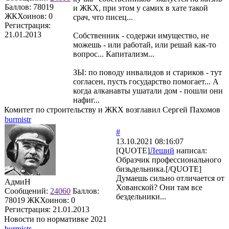
Баллов:
78019
и ЖКХ, при этом у самих в хате такой
ЖКХоинов: 0
срач, что писец...
Регистрация:
21.01.2013
Собственник - содержи имущество, не
можешь - или работай, или решай как-то
вопрос... Капитализм...
ЗЫ: по поводу инвалидов и стариков - тут
согласен, пусть государство помогает... А
когда алканавты ушатали дом - пошли они
нафиг...
Комитет по строительству и ЖКХ возглавил Сергей Пахомов
burmistr
#
13.10.2021 08:16:07
[QUOTE]
Леший
написал:
Образчик профессионального
бизьдельника.[/QUOTE]
Думаешь сильно отличается от
АдмиН
Хованской? Они там все
Сообщений:
24060
Баллов:
бездельники...
78019
ЖКХоинов: 0
Регистрация:
21.01.2013
Новости по нормативке 2021
burmistr