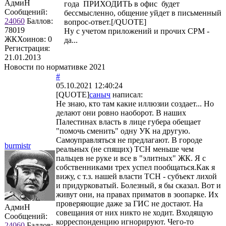
АдмиН
года ПРИХОДИТЬ в офис будет
Сообщений:
бессмысленно, общение уйдет в письменный
24060
Баллов:
вопрос-ответ.[/QUOTE]
78019
Ну с учетом приложений и прочих СРМ -
ЖКХоинов: 0
да...
Регистрация:
21.01.2013
Новости по нормативке 2021
#
05.10.2021 12:40:24
[QUOTE]
саныч
написал:
Не знаю, кто там какие иллюзии создает... Но
делают они ровно наоборот. В наших
Палестинах власть в лице губера обещает
"помочь сменить" одну УК на другую.
Самоуправляться не предлагают. В городе
burmistr
реальных (не спящих) ТСН меньше чем
пальцев не руке и все в "элитных" ЖК. Я с
собственниками трех успел пообщаться.Как я
вижу, с т.з. нашей власти ТСН - субъект лихой
и придурковатый. Болезный, я бы сказал. Вот и
живут они, на правах приматов в зоопарке. Их
проверяющие даже за ГИС не достают. На
АдмиН
совещания от них никто не ходит. Входящую
Сообщений:
корреспонденцию игнорируют. Чего-то
24060
Баллов: