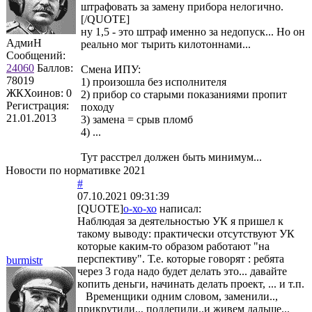
штрафовать за замену прибора нелогично.
[/QUOTE]
ну 1,5 - это штраф именно за недопуск... Но он
АдмиН
реально мог тырить килотоннами...
Сообщений:
24060
Баллов:
Смена ИПУ:
78019
1) произошла без исполнителя
ЖКХоинов: 0
2) прибор со старыми показаниями пропит
Регистрация:
походу
21.01.2013
3) замена = срыв пломб
4) ...
Тут расстрел должен быть минимум...
Новости по нормативке 2021
#
07.10.2021 09:31:39
[QUOTE]
о-хо-хо
написал:
Наблюдая за деятельностью УК я пришел к
такому выводу: практически отсутствуют УК
которые каким-то образом работают "на
перспективу". Т.е. которые говорят : ребята
burmistr
через 3 года надо будет делать это... давайте
копить деньги, начинать делать проект, ... и т.п.
Временщики одним словом, заменили..,
прикрутили.., подлепили..и живем дальше...