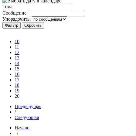
Тема:
Сообщение:
Упорядочить:
10
11
12
13
14
15
16
17
18
19
20
Предыдущая
/
Следующая
Начало
/