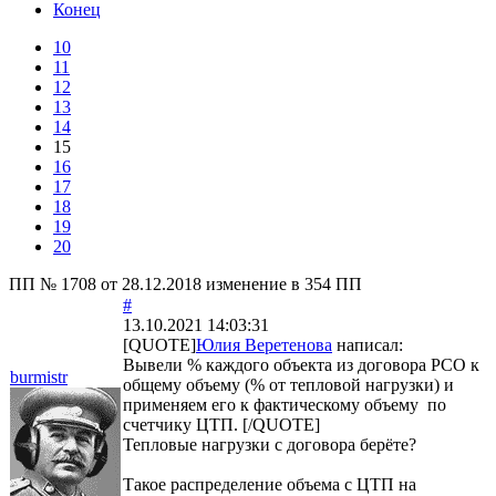
Конец
10
11
12
13
14
15
16
17
18
19
20
ПП № 1708 от 28.12.2018 изменение в 354 ПП
#
13.10.2021 14:03:31
[QUOTE]
Юлия Веретенова
написал:
Вывели % каждого объекта из договора РСО к
burmistr
общему объему (% от тепловой нагрузки) и
применяем его к фактическому объему по
счетчику ЦТП. [/QUOTE]
Тепловые нагрузки с договора берёте?
Такое распределение объема с ЦТП на