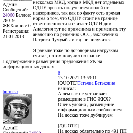
несколько МКД, когда в МКД нет отдельных
АдмиН
ОДПУ чревать получением люлей от
Сообщений:
надзорников, так как по факту есть прямая
24060
Баллов:
норма о том, что ОДПУ стоит на границе
78019
ответственности и считает ОДИН дом.
ЖКХоинов: 0
Аналогия тут не применима и применить эту
Регистрация:
аналогию по решению ОСС, заключению
21.01.2013
Патриса Лумумбы и т.д. не получится
Я раньше тоже по договорным нагрузкам
считал, потом получил по шапке...
Подтверждение размещения предложения УК на
информационных досках.
#
13.10.2021 13:59:11
[QUOTE]
Татьяна Батьковна
написал:
burmistr
А чем вас не устраивает
размещение в ГИС ЖКХ?
Очень удобно , размещение
информационным сообщением.
На досках тоже дублируем
[/QUOTE]
АдмиН
На досках обязательно по 491 ПП