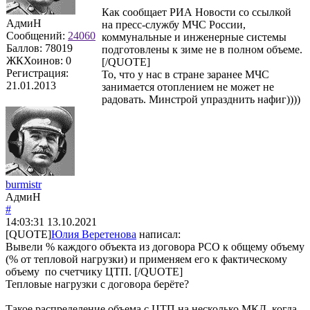
Как сообщает РИА Новости со ссылкой
АдмиН
на пресс-службу МЧС России,
Сообщений:
24060
коммунальные и инженерные системы
Баллов:
78019
подготовлены к зиме не в полном объеме.
ЖКХоинов: 0
[/QUOTE]
Регистрация:
То, что у нас в стране заранее МЧС
21.01.2013
занимается отоплением не может не
радовать. Минстрой упразднить нафиг))))
burmistr
АдмиН
#
14:03:31
13.10.2021
[QUOTE]
Юлия Веретенова
написал:
Вывели % каждого объекта из договора РСО к общему объему
(% от тепловой нагрузки) и применяем его к фактическому
объему по счетчику ЦТП. [/QUOTE]
Тепловые нагрузки с договора берёте?
Такое распределение объема с ЦТП на несколько МКД, когда