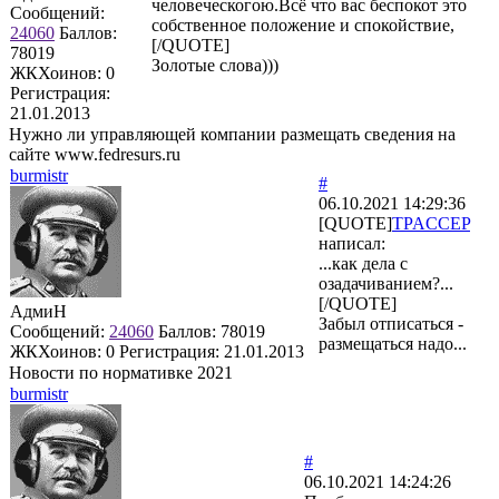
человеческогою.Всё что вас беспокот это
Сообщений:
собственное положение и спокойствие,
24060
Баллов:
[/QUOTE]
78019
Золотые слова)))
ЖКХоинов: 0
Регистрация:
21.01.2013
Нужно ли управляющей компании размещать сведения на
сайте www.fedresurs.ru
burmistr
#
06.10.2021 14:29:36
[QUOTE]
TPACCEP
написал:
...как дела с
озадачиванием?...
[/QUOTE]
АдмиН
Забыл отписаться -
Сообщений:
24060
Баллов:
78019
размещаться надо...
ЖКХоинов: 0
Регистрация:
21.01.2013
Новости по нормативке 2021
burmistr
#
06.10.2021 14:24:26