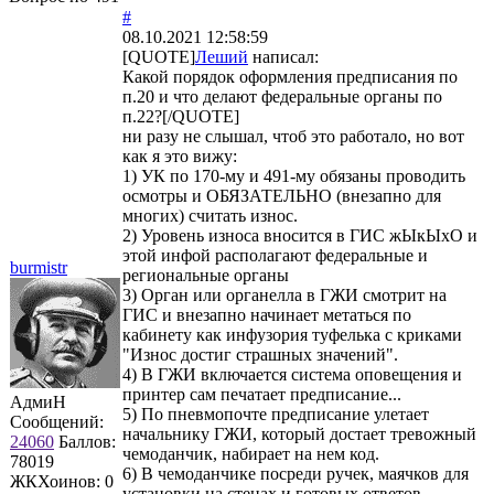
#
08.10.2021 12:58:59
[QUOTE]
Леший
написал:
Какой порядок оформления предписания по
п.20 и что делают федеральные органы по
п.22?[/QUOTE]
ни разу не слышал, чтоб это работало, но вот
как я это вижу:
1) УК по 170-му и 491-му обязаны проводить
осмотры и ОБЯЗАТЕЛЬНО (внезапно для
многих) считать износ.
2) Уровень износа вносится в ГИС жЫкЫхО и
этой инфой располагают федеральные и
burmistr
региональные органы
3) Орган или органелла в ГЖИ смотрит на
ГИС и внезапно начинает метаться по
кабинету как инфузория туфелька с криками
"Износ достиг страшных значений".
4) В ГЖИ включается система оповещения и
принтер сам печатает предписание...
АдмиН
5) По пневмопочте предписание улетает
Сообщений:
начальнику ГЖИ, который достает тревожный
24060
Баллов:
чемоданчик, набирает на нем код.
78019
6) В чемоданчике посреди ручек, маячков для
ЖКХоинов: 0
установки на стенах и готовых ответов