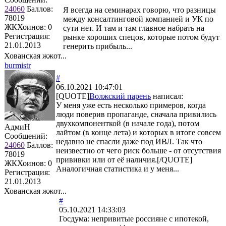
24060
Баллов:
Я всегда на семинарах говорю, что разницы
78019
между консалтинговой компанией и УК по
ЖКХоинов: 0
сути нет. И там и там главное набрать на
Регистрация:
рынке хороших спецов, которые потом будут
21.01.2013
генерить прибыль...
Хованская жжот...
burmistr
#
06.10.2021 10:47:01
[QUOTE]
Волжский парень
написал:
У меня уже есть несколько примеров, когда
люди поверив пропаганде, сначала привились
двухкомпоненткой (в начале года), потом
АдмиН
лайтом (в конце лета) и которых в итоге совсем
Сообщений:
недавно не спасли даже под ИВЛ. Так что
24060
Баллов:
неизвестно от чего риск больше - от отсутствия
78019
прививки или от её наличия.[/QUOTE]
ЖКХоинов: 0
Аналогичная статистика и у меня...
Регистрация:
21.01.2013
Хованская жжот...
#
05.10.2021 14:33:03
Госдума: непривитые россияне с ипотекой,