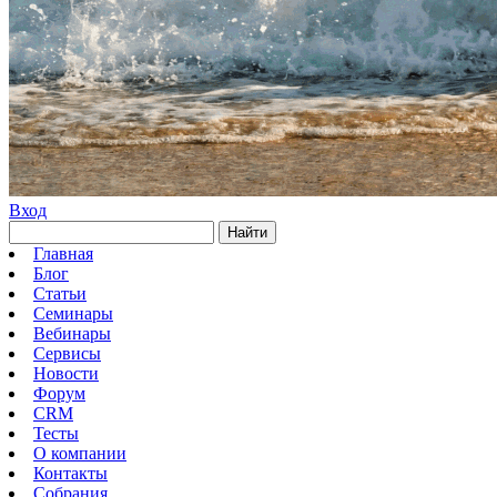
Вход
Найти
Главная
Блог
Статьи
Семинары
Вебинары
Сервисы
Новости
Форум
CRM
Тесты
О компании
Контакты
Собрания