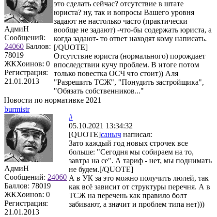
это сделать сейчас? отсутствие в штате
юриста? ну, так и вопросы Вашего уровня
задают не настолько часто (практически
АдмиН
вообще не задают) -что-бы содержать юриста, а
Сообщений:
когда задают- то ответ находят кому написать.
24060
Баллов:
[/QUOTE]
78019
Отсутствие юриста (нормального) порождает
ЖКХоинов: 0
впоследствии кучу проблем. В итоге потом
Регистрация:
только повестка ОСЧ что стоит)) Аля
21.01.2013
"Разрешить ТСЖ", "Понудить застройщика",
"Обязать собственников..."
Новости по нормативке 2021
burmistr
#
05.10.2021 13:34:32
[QUOTE]
саныч
написал:
Зато каждый год новых строчек все
больше: "Сегодня мы собираем на то,
завтра на се". А тариф - нет, мы поднимать
АдмиН
не будем.[/QUOTE]
Сообщений:
24060
А в УК за это можно получить люлей, так
Баллов:
78019
как всё зависит от структуры перечня. А в
ЖКХоинов: 0
ТСЖ на перечень как правило болт
Регистрация:
забивают, а значит и проблем типа нет)))
21.01.2013