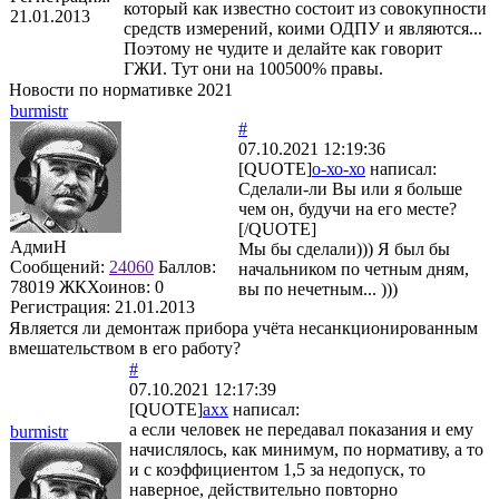
который как известно состоит из совокупности
21.01.2013
средств измерений, коими ОДПУ и являются...
Поэтому не чудите и делайте как говорит
ГЖИ. Тут они на 100500% правы.
Новости по нормативке 2021
burmistr
#
07.10.2021 12:19:36
[QUOTE]
о-хо-хо
написал:
Сделали-ли Вы или я больше
чем он, будучи на его месте?
[/QUOTE]
АдмиН
Мы бы сделали))) Я был бы
Сообщений:
24060
Баллов:
начальником по четным дням,
78019
ЖКХоинов: 0
вы по нечетным... )))
Регистрация:
21.01.2013
Является ли демонтаж прибора учёта несанкционированным
вмешательством в его работу?
#
07.10.2021 12:17:39
[QUOTE]
axx
написал:
а если человек не передавал показания и ему
burmistr
начислялось, как минимум, по нормативу, а то
и с коэффициентом 1,5 за недопуск, то
наверное, действительно повторно