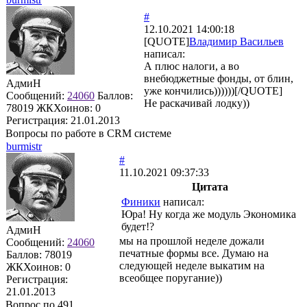
#
12.10.2021 14:00:18
[QUOTE]
Владимир Васильев
написал:
А плюс налоги, а во
внебюджетные фонды, от блин,
АдмиН
уже кончились))))))[/QUOTE]
Сообщений:
24060
Баллов:
Не раскачивай лодку))
78019
ЖКХоинов: 0
Регистрация:
21.01.2013
Вопросы по работе в CRM системе
burmistr
#
11.10.2021 09:37:33
Цитата
Финики
написал:
Юра! Ну когда же модуль Экономика
будет!?
АдмиН
мы на прошлой неделе дожали
Сообщений:
24060
печатные формы все. Думаю на
Баллов:
78019
следующей неделе выкатим на
ЖКХоинов: 0
всеобщее поругание))
Регистрация:
21.01.2013
Вопрос по 491