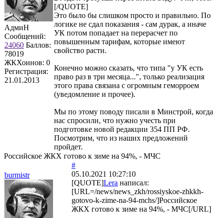
[/QUOTE]
Это было бы слишком просто и правильно. По
логике не сдал показания - сам дурак, а иначе
АдмиН
УК потом попадает на перерасчет по
Сообщений:
повышенным тарифам, которые имеют
24060
Баллов:
свойство расти.
78019
ЖКХоинов: 0
Конечно можно сказать, что типа "у УК есть
Регистрация:
право раз в три месяца...", только реализация
21.01.2013
этого права связана с огромным геморроем
(уведомление и прочее).
Мы по этому поводу писали в Минстрой, когда
нас спросили, что нужно учесть при
подготовке новой редакции 354 ПП РФ.
Посмотрим, что из наших предложений
пройдет.
Российское ЖКХ готово к зиме на 94%, - МЧС
#
05.10.2021 10:27:10
burmistr
[QUOTE]
Lera
написал:
[URL=/news/news_zkh/rossiyskoe-zhkkh-
gotovo-k-zime-na-94-mchs/]Российское
ЖКХ готово к зиме на 94%, - МЧС[/URL]