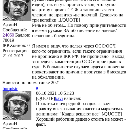
ездил), так и тут: принять закон, что купил
квартиру в доме с ТСЖ -становишься его
членом, не нравится -не покупай. Делов-то на
три копейки...[/QUOTE]
АдмиН
Речь не об этом... По поводу принудительности
Сообщений:
я всеми руками ЗА ибо деление на членов/
24060
Баллов:
нечленов - бредятина.
78019
ЖКХоинов: 0
Я имел в виду, что нельзя через ОСС/ОСЧ
Регистрация:
кого-то ограничить, если такого ограничения
21.01.2013
не прописано в ЖК РФ. Не прописано - выход
за пределы компетенции ОСС и проигрыш в
суде. В большинстве случаев чудеса в повестке
прокатывают по причине пропуска в 6 месяцев
на обжалование.
Новости по нормативке 2021
#
burmistr
06.10.2021 10:51:23
[QUOTE]
kavi
написал:
Практика в очередной раз доказывает
правоту высказывания классика марксизма-
ленинизма: "Кадры решают все".[/QUOTE]
Хороший работник дешево стоить не может -
АдмиН
факт.
Сообщений: