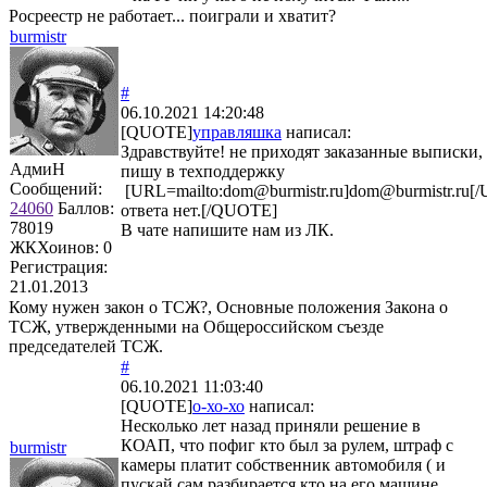
Росреестр не работает... поиграли и хватит?
burmistr
#
06.10.2021 14:20:48
[QUOTE]
управляшка
написал:
Здравствуйте! не приходят заказанные выписки,
АдмиН
пишу в техподдержку
Сообщений:
[URL=mailto:dom@burmistr.ru]dom@burmistr.ru[
24060
Баллов:
ответа нет.[/QUOTE]
78019
В чате напишите нам из ЛК.
ЖКХоинов: 0
Регистрация:
21.01.2013
Кому нужен закон о ТСЖ?, Основные положения Закона о
ТСЖ, утвержденными на Общероссийском съезде
председателей ТСЖ.
#
06.10.2021 11:03:40
[QUOTE]
о-хо-хо
написал:
Несколько лет назад приняли решение в
КОАП, что пофиг кто был за рулем, штраф с
burmistr
камеры платит собственник автомобиля ( и
пускай сам разбирается кто на его машине