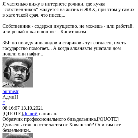
Я частенько вижу в интернете ролики, где кучка
"собственников" жалуется на жизнь и ЖКХ, при этом у самих
в хате такой срач, что писец...
Собственник - содержи имущество, не можешь - или работай,
или решай как-то вопрос... Капитализм...
ЗЫ: по поводу инвалидов и стариков - тут согласен, пусть
государство помогает... А когда алканавты ушатали дом -
пошли они нафиг...
burmistr
АдмиН
#
08:16:07
13.10.2021
[QUOTE]
Леший
написал:
Образчик профессионального бизьдельника.[/QUOTE]
Думаешь сильно отличается от Хованской? Они там все
бездельники...