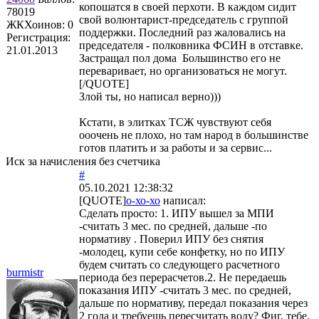
копошатся в своей перхоти. В каждом сидит
78019
свой волюнтарист-председатель с группой
ЖКХоинов: 0
поддержки. Последний раз жаловались на
Регистрация:
председателя - полковника ФСИН в отставке.
21.01.2013
Застращал пол дома Большинство его не
переваривает, но организоваться не могут.
[/QUOTE]
Злой ты, но написал верно)))
Кстати, в элитках ТСЖ чувствуют себя
ооочень не плохо, но там народ в большинстве
готов платить и за работы и за сервис...
Иск за начисления без счетчика
#
05.10.2021 12:38:32
[QUOTE]
о-хо-хо
написал:
Сделать просто: 1. ИПУ вышел за МПИ
-считать 3 мес. по средней, дальше -по
нормативу . Поверил ИПУ без снятия
-молодец, купи себе конфетку, но по ИПУ
будем считать со следующего расчетного
burmistr
периода без перерасчетов.2. Не передаешь
показания ИПУ -считать 3 мес. по средней,
дальше по нормативу, передал показания через
2 года и требуешь пересчитать воду? Фиг, тебе.