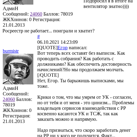
Подбросил я в итоге на
вентилятор знатно))))
АдмиН
Сообщений:
24060
Баллов:
78019
ЖКХоинов: 0
Регистрация:
21.01.2013
Росреестр не работает... поиграли и хватит?
#
06.10.2021 14:23:09
[QUOTE]
Егор
написал:
burmistr
Вот теперь всех оставят без выписок. Как
проводить собрания? Как работать с
должниками? Как обеспечить достоверность
начислений?Но мы продолжаем молчать.
[/QUOTE]
Нет, Егор. Ты барыжишь выписками, мы
тоже.
АдмиН
Сообщений:
Крики о том, что мы умрем от УК - согласен,
24060
Баллов:
но от тебя и от меня - это цинизм... Проблемы
78019
владельцев сервисов взаимодействия с РР
ЖКХоинов: 0
косвенно касаются УК и ТСЖ, так как
Регистрация:
заказать можно и напрямую.
21.01.2013
Надо признаться, что скоро заработать денег
на РР ни у кого не получится. Факт...