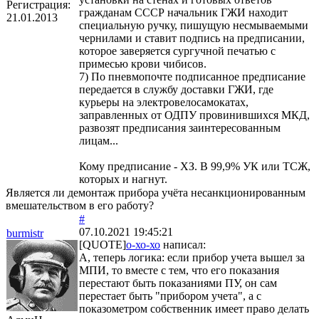
Регистрация:
гражданам СССР начальник ГЖИ находит
21.01.2013
специальную ручку, пишущую несмываемыми
чернилами и ставит подпись на предписании,
которое заверяется сургучной печатью с
примесью крови чибисов.
7) По пневмопочте подписанное предписание
передается в службу доставки ГЖИ, где
курьеры на электровелосамокатах,
заправленных от ОДПУ провинившихся МКД,
развозят предписания заинтересованным
лицам...
Кому предписание - ХЗ. В 99,9% УК или ТСЖ,
которых и нагнут.
Является ли демонтаж прибора учёта несанкционированным
вмешательством в его работу?
#
07.10.2021 19:45:21
burmistr
[QUOTE]
о-хо-хо
написал:
А, теперь логика: если прибор учета вышел за
МПИ, то вместе с тем, что его показания
перестают быть показаниями ПУ, он сам
перестает быть "прибором учета", а с
показометром собственник имеет право делать