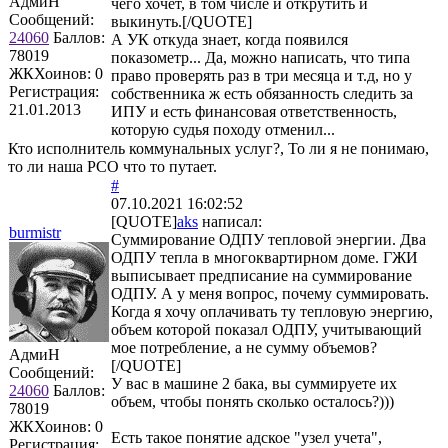
АдмиН
чего хочет, в том числе и открутить и
Сообщений:
выкинуть.[/QUOTE]
24060
Баллов:
А УК откуда знает, когда появился
78019
показометр... Да, можно написать, что типа
ЖКХоинов: 0
право проверять раз в три месяца и т.д, но у
Регистрация:
собственника ж есть обязанность следить за
21.01.2013
ИПУ и есть финансовая ответственность,
которую судья походу отменил...
Кто исполнитель коммунальных услуг?, То ли я не понимаю,
то ли наша РСО что то путает.
#
07.10.2021 16:02:52
[QUOTE]
aks
написал:
burmistr
Суммирование ОДПУ тепловой энергии. Два
ОДПУ тепла в многоквартирном доме. ГЖИ
выписывает предписание на суммирование
ОДПУ. А у меня вопрос, почему суммировать.
Когда я хочу оплачивать ту тепловую энергию,
объем которой показал ОДПУ, учитывающий
мое потребление, а не сумму объемов?
АдмиН
[/QUOTE]
Сообщений:
У вас в машине 2 бака, вы суммируете их
24060
Баллов:
объем, чтобы понять сколько осталось?)))
78019
ЖКХоинов: 0
Есть такое понятие адское "узел учета",
Регистрация: