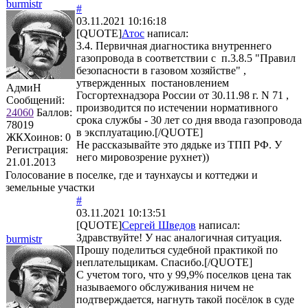
burmistr
#
03.11.2021 10:16:18
[QUOTE]
Атос
написал:
3.4. Первичная диагностика внутреннего
газопровода в соответствии с п.3.8.5 "Правил
безопасности в газовом хозяйстве" ,
утвержденных постановлением
АдмиН
Госгортехнадзора России от 30.11.98 г. N 71 ,
Сообщений:
производится по истечении нормативного
24060
Баллов:
срока службы - 30 лет со дня ввода газопровода
78019
в эксплуатацию.[/QUOTE]
ЖКХоинов: 0
Не рассказывайте это дядьке из ТПП РФ. У
Регистрация:
него мировозрение рухнет))
21.01.2013
Голосование в поселке, где и таунхаусы и коттеджи и
земельные участки
#
03.11.2021 10:13:51
[QUOTE]
Сергей Шведов
написал:
Здравствуйте! У нас аналогичная ситуация.
burmistr
Прошу поделиться судебной практикой по
неплательщикам. Спасибо.[/QUOTE]
С учетом того, что у 99,9% поселков цена так
называемого обслуживания ничем не
подтверждается, нагнуть такой посёлок в суде