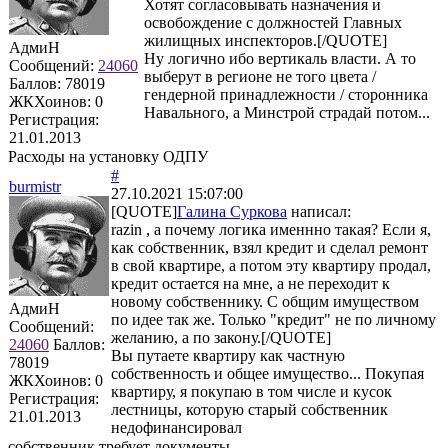
Хотят согласовывать назначения и
освобождение с должностей Главных
жилищных инспекторов.[/QUOTE]
АдмиН
Ну логично ибо вертикаль власти. А то
Сообщений:
24060
выберут в регионе не того цвета /
Баллов:
78019
гендерной принадлежности / сторонника
ЖКХоинов: 0
Навального, а Минстрой страдай потом...
Регистрация:
21.01.2013
Расходы на установку ОДПУ
#
burmistr
27.10.2021 15:07:00
[QUOTE]
Галина Суркова
написал:
razin , а почему логика именнно такая? Если я,
как собственник, взял кредит и сделал ремонт
в свой квартире, а потом эту квартиру продал,
кредит остается на мне, а не переходит к
новому собственнику. С общим имуществом
АдмиН
по идее так же. Только "кредит" не по личному
Сообщений:
желанию, а по закону.[/QUOTE]
24060
Баллов:
Вы путаете квартиру как частную
78019
собственность и общее имущество... Покупая
ЖКХоинов: 0
квартиру, я покупаю в том числе и кусок
Регистрация:
лестницы, которую старый собственник
21.01.2013
недофинансировал
собственник требует документы