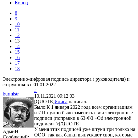
Конец
8
9
10
11
12
13
14
15
16
17
18
Электронно-цифровая подпись директора ( руководителя) и
сотрудников с 01.01.2022
#
burmistr
10.11.2021 09:12:03
[QUOTE]
Ялиса
написал:
Было:К 1 января 2022 года всем организациям
и ИП нужно было заменить свои электронные
подписи (поправки в 63-ФЗ «Об электронной
подписи» ):[/QUOTE]
У меня этих подписей уже штуки три только на
АдмиН
ООО, так как банки выпускают свои, которые
Сообщений: