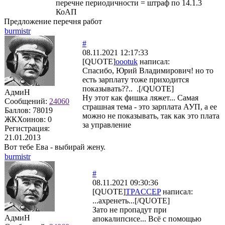
перечне периодичности = штраф по 14.1.3
КоАП
Предложение перечня работ
burmistr
#
08.11.2021 12:17:33
[QUOTE]
oootuk
написал:
Спасибо, Юрий Владимирович! но то
есть зарплату тоже приходится
показывать??.. .[/QUOTE]
АдмиН
Ну этот как фишка ляжет... Самая
Сообщений:
24060
страшная тема - это зарплата АУП, а ее
Баллов:
78019
можно не показывать, так как это плата
ЖКХоинов: 0
за управление
Регистрация:
21.01.2013
Вот тебе Ева - выбирай жену.
burmistr
#
08.11.2021 09:30:36
[QUOTE]
TPACCEP
написал:
...ахренеть...[/QUOTE]
Зато не пропадут при
АдмиН
апокалипсисе... Всё с помощью