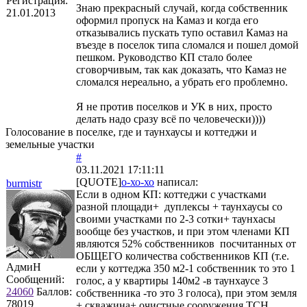
Регистрация:
Знаю прекрасный случай, когда собственник
21.01.2013
оформил пропуск на Камаз и когда его
отказывались пускать тупо оставил Камаз на
въезде в поселок типа сломался и пошел домой
пешком. Руководство КП стало более
сговорчивым, так как доказать, что Камаз не
сломался нереально, а убрать его проблемно.
Я не против поселков и УК в них, просто
делать надо сразу всё по человечески))))
Голосование в поселке, где и таунхаусы и коттеджи и
земельные участки
#
03.11.2021 17:11:11
[QUOTE]
о-хо-хо
написал:
burmistr
Если в одном КП: коттеджи с участками
разной площади+ дуплексы + таунхаусы со
своими участками по 2-3 сотки+ таунхасы
вообще без участков, и при этом членами КП
являются 52% собственников посчитанных от
ОБЩЕГО количества собственников КП (т.е.
АдмиН
если у коттеджа 350 м2-1 собственник то это 1
Сообщений:
голос, а у квартиры 140м2 -в таунхаусе 3
24060
Баллов:
собственника -то это 3 голоса), при этом земля
78019
+ скважина+ очистные сооружения ТСН