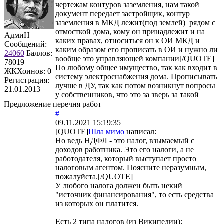
чертежам контуров заземления, нам такой
документ передает застройщик, контур
заземления в МКД лежит(под землей) рядом с
отмосткой дома, кому он принадлежит и на
АдмиН
каких правах, относиться он к ОИ МКД и
Сообщений:
каким образом его прописать в ОИ и нужно ли
24060
Баллов:
вообще это управляющей компании[/QUOTE]
78019
По любому общее имущество, так как входит в
ЖКХоинов: 0
систему электроснабжения дома. Прописывать
Регистрация:
лучше в ДУ, так как потом возникнут вопросы
21.01.2013
у собственников, что это за зверь за такой
Предложение перечня работ
#
09.11.2021 15:19:35
[QUOTE]
Шла мимо
написал:
Но ведь НДФЛ - это налог, взымаемый с
доходов работника. Это его налоги, а не
работодателя, который выступает просто
налоговым агентом. Поясните неразумным,
пожалуйста.[/QUOTE]
У любого налога должен быть некий
"источник финансирования", то есть средства
из которых он платится.
Есть 2 типа налогов (из Википедии):