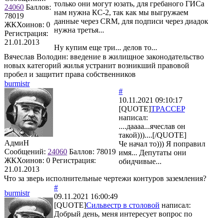
только они могут юзать, для гребаного ГИСа
24060
Баллов:
нам нужна КС-2, так как мы выгружаем
78019
данные через CRM, для подписи через диадок
ЖКХоинов: 0
нужна третья...
Регистрация:
21.01.2013
Ну купим еще три... делов то...
Вячеслав Володин: введение в жилищное законодательство
новых категорий жилья устранит возникший правовой
пробел и защитит права собственников
burmistr
#
10.11.2021 09:10:17
[QUOTE]
TPACCEP
написал:
....даааа...ячеслав он
такой)))....[/QUOTE]
АдмиН
Че начал то))) Я поправил
Сообщений:
24060
Баллов:
78019
имя... Депутаты они
ЖКХоинов: 0
Регистрация:
обидчивые...
21.01.2013
Что за зверь исполнительные чертежи контуров заземления?
#
burmistr
09.11.2021 16:00:49
[QUOTE]
Сильвестр в столовой
написал:
Добрый день, меня интересует вопрос по