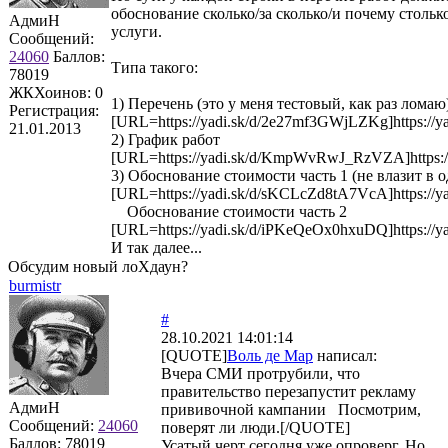
обоснование сколько/за сколько/и почему стольк
АдмиН
услуги.
Сообщений:
24060
Баллов:
Типа такого:
78019
ЖКХоинов: 0
1) Перечень (это у меня тестовый, как раз ломаю
Регистрация:
[URL=https://yadi.sk/d/2e27mf3GWjLZKg]https:/
21.01.2013
2) График работ
[URL=https://yadi.sk/d/KmpWvRwJ_RzVZA]https
3) Обоснование стоимости часть 1 (не влазит в 
[URL=https://yadi.sk/d/sKCLcZd8tA7VcA]https:/
Обоснование стоимости часть 2
[URL=https://yadi.sk/d/iPKeQeOx0hxuDQ]https:/
И так далее...
Обсудим новый лоХдаун?
burmistr
#
28.10.2021 14:01:14
[QUOTE]
Воль де Мар
написал:
Вчера СМИ протрубили, что
правительство перезапустит рекламу
АдмиН
прививочной кампании Посмотрим,
Сообщений:
24060
поверят ли люди.[/QUOTE]
Баллов:
78019
Усатый черт сегодня уже опроверг. Но