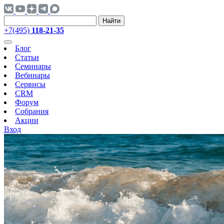
Найти
+7(495)
118-21-35
Блог
Статьи
Семинары
Вебинары
Сервисы
CRM
Форум
Собрания
Акции
Вход