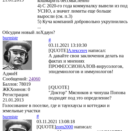
кошмарить бессмысленно
4) С 2020-го года коммуналку вывели из под
УСНО, а значит лимиты еще больше
выросли (см. п.3)
5) Куча компаний добровольно укрупнились
...
Обсудим новый лоХдаун?
burmistr
#
03.11.2021 13:10:30
[QUOTE]
Алексеич
написал:
А давайте свои заключения делать на
фактах и мнениях
ПРОФЕССИОНАЛОВ-вирусологов,
эпидемиологов и иммунологов!
АдмиН
Сообщений:
24060
Баллов:
78019
[/QUOTE]
ЖКХоинов: 0
"Доктор" Мясников и чинуша Попова
Регистрация:
подходят под это определение?
21.01.2013
Голосование в поселке, где и таунхаусы и коттеджи и
земельные участки
#
burmistr
03.11.2021 13:08:18
[QUOTE]
zom2000
написал: