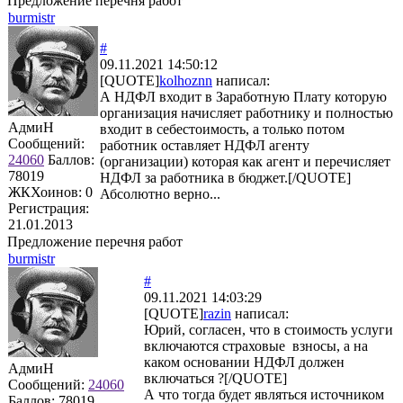
Предложение перечня работ
burmistr
#
09.11.2021 14:50:12
[QUOTE]
kolhoznn
написал:
А НДФЛ входит в Заработную Плату которую
организация начисляет работнику и полностью
АдмиН
входит в себестоимость, а только потом
Сообщений:
работник оставляет НДФЛ агенту
24060
Баллов:
(организации) которая как агент и перечисляет
78019
НДФЛ за работника в бюджет.[/QUOTE]
ЖКХоинов: 0
Абсолютно верно...
Регистрация:
21.01.2013
Предложение перечня работ
burmistr
#
09.11.2021 14:03:29
[QUOTE]
razin
написал:
Юрий, согласен, что в стоимость услуги
включаются страховые взносы, а на
каком основании НДФЛ должен
АдмиН
включаться ?[/QUOTE]
Сообщений:
24060
А что тогда будет являться источником
Баллов:
78019