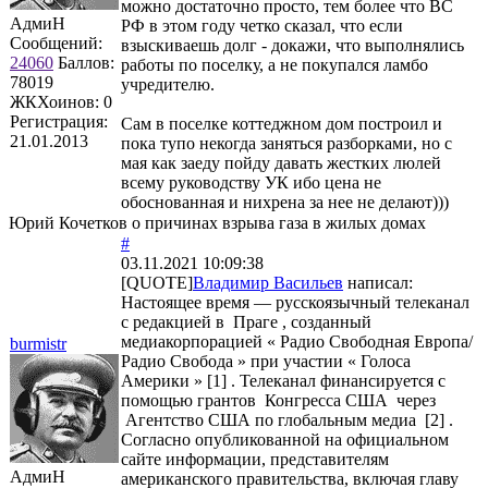
можно достаточно просто, тем более что ВС
АдмиН
РФ в этом году четко сказал, что если
Сообщений:
взыскиваешь долг - докажи, что выполнялись
24060
Баллов:
работы по поселку, а не покупался ламбо
78019
учредителю.
ЖКХоинов: 0
Регистрация:
Сам в поселке коттеджном дом построил и
21.01.2013
пока тупо некогда заняться разборками, но с
мая как заеду пойду давать жестких люлей
всему руководству УК ибо цена не
обоснованная и нихрена за нее не делают)))
Юрий Кочетков о причинах взрыва газа в жилых домах
#
03.11.2021 10:09:38
[QUOTE]
Владимир Васильев
написал:
Настоящее время — русскоязычный телеканал
с редакцией в Праге , созданный
медиакорпорацией « Радио Свободная Европа/
burmistr
Радио Свобода » при участии « Голоса
Америки » [1] . Телеканал финансируется с
помощью грантов Конгресса США через
Агентство США по глобальным медиа [2] .
Согласно опубликованной на официальном
сайте информации, представителям
АдмиН
американского правительства, включая главу