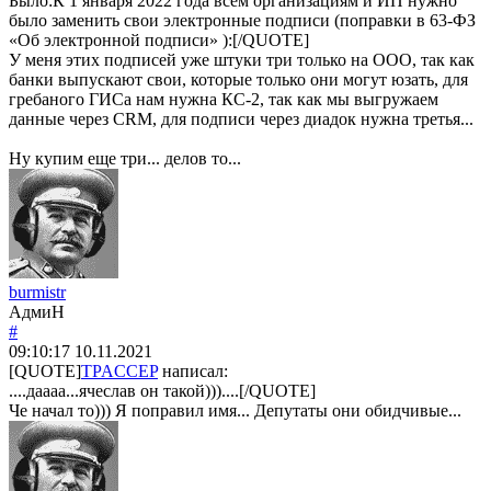
Было:К 1 января 2022 года всем организациям и ИП нужно
было заменить свои электронные подписи (поправки в 63-ФЗ
«Об электронной подписи» ):[/QUOTE]
У меня этих подписей уже штуки три только на ООО, так как
банки выпускают свои, которые только они могут юзать, для
гребаного ГИСа нам нужна КС-2, так как мы выгружаем
данные через CRM, для подписи через диадок нужна третья...
Ну купим еще три... делов то...
burmistr
АдмиН
#
09:10:17
10.11.2021
[QUOTE]
TPACCEP
написал:
....даааа...ячеслав он такой)))....[/QUOTE]
Че начал то))) Я поправил имя... Депутаты они обидчивые...