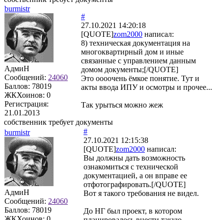
burmistr
#
27.10.2021 14:20:18
[QUOTE]
zom2000
написал:
8) техническая документация на
многоквартирный дом и иные
связанные с управлением данным
АдмиН
домом документы;[/QUOTE]
Сообщений:
24060
Это оооочень ёмкое понятие. Тут и
Баллов:
78019
акты ввода ИПУ и осмотры и прочее...
ЖКХоинов: 0
Регистрация:
Так урыться можно жеж
21.01.2013
собственник требует документы
#
burmistr
27.10.2021 12:15:38
[QUOTE]
zom2000
написал:
Вы должны дать возможность
ознакомиться с технической
документацией, а он вправе ее
отфотографировать.[/QUOTE]
АдмиН
Вот я такого требования не видел.
Сообщений:
24060
Баллов:
78019
До НГ был проект, в котором
ЖКХоинов: 0
планировалось внести такую