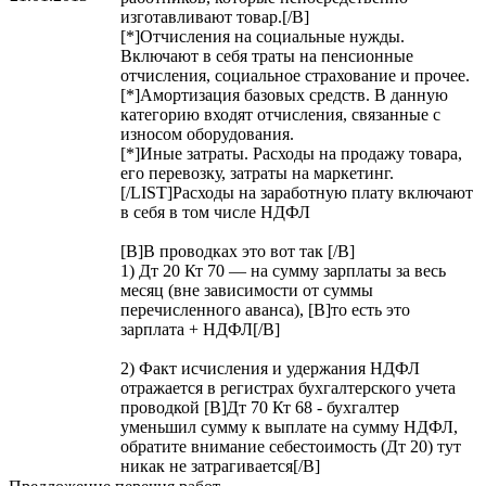
изготавливают товар.[/B]
[*]Отчисления на социальные нужды.
Включают в себя траты на пенсионные
отчисления, социальное страхование и прочее.
[*]Амортизация базовых средств. В данную
категорию входят отчисления, связанные с
износом оборудования.
[*]Иные затраты. Расходы на продажу товара,
его перевозку, затраты на маркетинг.
[/LIST]Расходы на заработную плату включают
в себя в том числе НДФЛ
[B]В проводках это вот так [/B]
1) Дт 20 Кт 70 — на сумму зарплаты за весь
месяц (вне зависимости от суммы
перечисленного аванса), [B]то есть это
зарплата + НДФЛ[/B]
2) Факт исчисления и удержания НДФЛ
отражается в регистрах бухгалтерского учета
проводкой [B]Дт 70 Кт 68 - бухгалтер
уменьшил сумму к выплате на сумму НДФЛ,
обратите внимание себестоимость (Дт 20) тут
никак не затрагивается[/B]