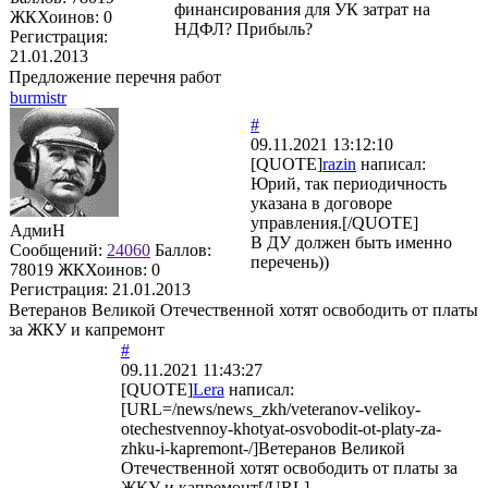
финансирования для УК затрат на
ЖКХоинов: 0
НДФЛ? Прибыль?
Регистрация:
21.01.2013
Предложение перечня работ
burmistr
#
09.11.2021 13:12:10
[QUOTE]
razin
написал:
Юрий, так периодичность
указана в договоре
управления.[/QUOTE]
АдмиН
В ДУ должен быть именно
Сообщений:
24060
Баллов:
перечень))
78019
ЖКХоинов: 0
Регистрация:
21.01.2013
Ветеранов Великой Отечественной хотят освободить от платы
за ЖКУ и капремонт
#
09.11.2021 11:43:27
[QUOTE]
Lera
написал:
[URL=/news/news_zkh/veteranov-velikoy-
otechestvennoy-khotyat-osvobodit-ot-platy-za-
zhku-i-kapremont-/]Ветеранов Великой
Отечественной хотят освободить от платы за
ЖКУ и капремонт[/URL]