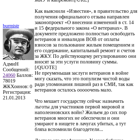
Как выяснили «Известия», в правительство для
получения официального отзыва направлен
законопроект «О внесении изменений в ст. 14
burmistr
и 15 федерального закона «О ветеранах». В
документе предложено полностью освободить
ветеранов и инвалидов ВОВ от оплаты
взносов за пользование жилым помещением и
его содержание, капитальный ремонт и счетов
за ЖКУ. По действующему регулированию они
вносят за эти услуги половину суммы.
АдмиН
[/QUOTE]
Сообщений:
Не преуменьшая заслуги ветеранов в войне
24060
Баллов:
могу сказать, что это популизм чистой воды
78019
ради упоминания лишний раз в СМИ, так как
ЖКХоинов: 0
ветеранов осталось ооооочень мало.
Регистрация:
21.01.2013
Что мешает государству сейчас назначить
льготы для участников первой мировой и
наполеоновских войн? Жильем до сих пор
ветеранов многих не обеспечили и они
умирают в нищете в лачугах убитых, а тут
бляха вспомнили благодетели...