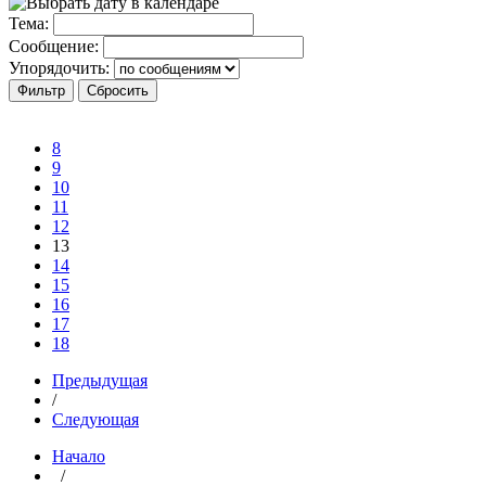
Тема:
Сообщение:
Упорядочить:
8
9
10
11
12
13
14
15
16
17
18
Предыдущая
/
Следующая
Начало
/