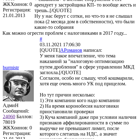
ЖКХоинов: 0
арендует у застройщика КП- то вообще жесть и
Регистрация:
трешь..[/QUOTE]
21.01.2013
Ну у нас берут с сотки, но что-то я не слышал
пока (2 месяца дом в собственности), что были
какие-то собрания
Как можно огрести проблем с налоговиками в 2017 году...
#
03.11.2021 17:06:30
[QUOTE]
АРоманов
написал:
У меня такое впечатление, что тема
наказаний за "налоговую оптимизацию
путем дробления" в сфере управлении МКД
burmistr
заглохла.[/QUOTE]
Согласен, особо не слышу, чтоб кошмарили,
хотя еще очень много УК под прицелом.
Но тут причин несколько:
1) Эти компании кого надо компании
АдмиН
2) На время коронобесия налоговики
Сообщений:
приостановили проверки
24060
Баллов:
3) Куча компаний даже при условии наличия
78019
признаков аффилированности в сумме по
ЖКХоинов: 0
выручке не превышают лимит, после
Регистрация:
которого слетаешь на НДС, а значит
21.01.2013