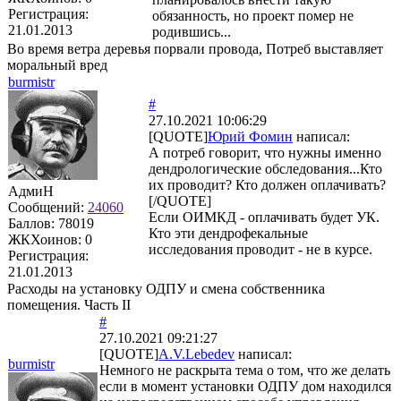
Регистрация:
обязанность, но проект помер не
21.01.2013
родившись...
Во время ветра деревья порвали провода, Потреб выставляет
моральный вред
burmistr
#
27.10.2021 10:06:29
[QUOTE]
Юрий Фомин
написал:
А потреб говорит, что нужны именно
дендрологические обследования...Кто
их проводит? Кто должен оплачивать?
АдмиН
[/QUOTE]
Сообщений:
24060
Если ОИМКД - оплачивать будет УК.
Баллов:
78019
Кто эти дендрофекальные
ЖКХоинов: 0
исследования проводит - не в курсе.
Регистрация:
21.01.2013
Расходы на установку ОДПУ и смена собственника
помещения. Часть II
#
27.10.2021 09:21:27
[QUOTE]
A.V.Lebedev
написал:
burmistr
Немного не раскрыта тема о том, что же делать
если в момент установки ОДПУ дом находился