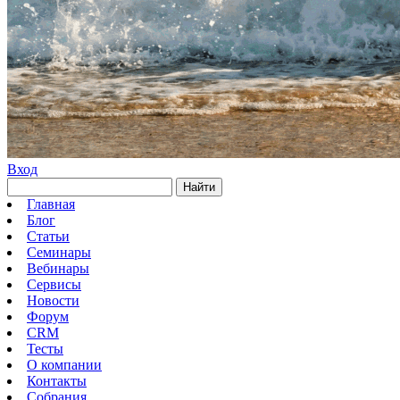
Вход
Найти
Главная
Блог
Статьи
Семинары
Вебинары
Сервисы
Новости
Форум
CRM
Тесты
О компании
Контакты
Собрания