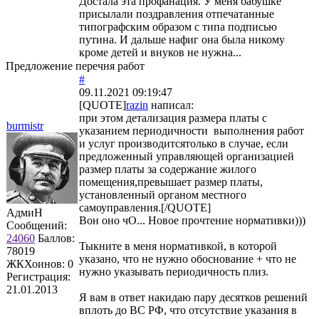
Достала эта профанация. У меня бабушке
присылали поздравления отпечатанные
типографским образом с типа подписью
путина. И дальше нафиг она была никому
кроме детей и внуков не нужна...
Предложение перечня работ
#
09.11.2021 09:19:47
[QUOTE]
razin
написал:
при этом детализация размера платы с
burmistr
указанием периодичности выполнения работ
и услуг производитсятолько в случае, если
предложенный управляющей организацией
размер платы за содержание жилого
помещения,превышает размер платы,
установленный органом местного
самоуправления.[/QUOTE]
АдмиН
Вон оно чО... Новое прочтение нормативки)))
Сообщений:
24060
Баллов:
Тыкните в меня нормативкой, в которой
78019
указано, что не нужно обоснование + что не
ЖКХоинов: 0
нужно указывать периодичность плиз.
Регистрация:
21.01.2013
Я вам в ответ накидаю пару десятков решений
вплоть до ВС РФ, что отсутствие указания в