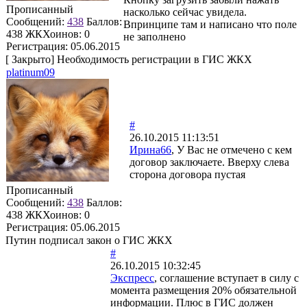
Прописанный
насколько сейчас увидела.
Сообщений:
438
Баллов:
Впринципе там и написано что поле
438
ЖКХоинов: 0
не заполнено
Регистрация:
05.06.2015
[
Закрыто
]
Необходимость регистрации в ГИС ЖКХ
platinum09
#
26.10.2015 11:13:51
Ирина66
, У Вас не отмечено с кем
договор заключаете. Вверху слева
сторона договора пустая
Прописанный
Сообщений:
438
Баллов:
438
ЖКХоинов: 0
Регистрация:
05.06.2015
Путин подписал закон о ГИС ЖКХ
#
26.10.2015 10:32:45
Экспресс
, соглашение вступает в силу с
момента размещения 20% обязательной
информации. Плюс в ГИС должен