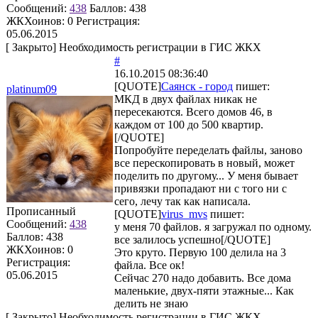
Сообщений:
438
Баллов:
438
ЖКХоинов: 0
Регистрация:
05.06.2015
[
Закрыто
]
Необходимость регистрации в ГИС ЖКХ
#
16.10.2015 08:36:40
[QUOTE]
Саянск - город
пишет:
platinum09
МКД в двух файлах никак не
пересекаются. Всего домов 46, в
каждом от 100 до 500 квартир.
[/QUOTE]
Попробуйте переделать файлы, заново
все перескопировать в новый, может
поделить по другому... У меня бывает
привязки пропадают ни с того ни с
сего, лечу так как написала.
Прописанный
[QUOTE]
virus_mvs
пишет:
Сообщений:
438
у меня 70 файлов. я загружал по одному.
Баллов:
438
все залилось успешно[/QUOTE]
ЖКХоинов: 0
Это круто. Первую 100 делила на 3
Регистрация:
файла. Все ок!
05.06.2015
Сейчас 270 надо добавить. Все дома
маленькие, двух-пяти этажные... Как
делить не знаю
[
Закрыто
]
Необходимость регистрации в ГИС ЖКХ