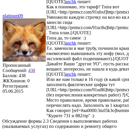
[QUOTE]
anchk
пишет:
Как я понимаю, это тариф? Типа вот
[URL=http://prntscr.com/91ubxf]http://prnts
platinum09
Умножили каждую строчку на кол-во кв.м
занесли сюда
[URL=http://prntscr.com/91uc8u]http://prnt
. Типа план.[/QUOTE]
Типа да, то самое :)
[QUOTE]
anchk
пишет:
Т.е. заменили в мае трубу, починили кры
ежемесячно вывешивать эту инфу (мол, 
эксэлевский файл подвешивают).[/QUOT
Давайте Ваши "другие УО", пусть расска
Прописанный
вешают, интересно, не нашла я куда дева
Сообщений:
438
[QUOTE]
anchk
пишет:
Баллов:
438
Или же нам только в 16 году (в какой сро
ЖКХоинов: 0
заполнить фактические цифры тут
Регистрация:
[URL=http://prntscr.com/91udl6]http://prnts
05.06.2015
(без перечисления конкретных работ) ?[
Место правильное, время правильное, ра
перечислять надо. Заполнить за 1 квартал
Как говорит [ref=#aa0000:3nzl5k3o]burmistr
"Курите 731 и 882/пр" :)
Обсуждение формы 2.3 Сведения о выполняемых работах
(оказываемых услугах) по содержанию и ремонту общего