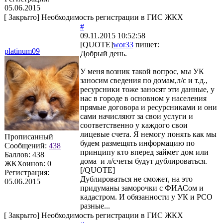
05.06.2015
[
Закрыто
]
Необходимость регистрации в ГИС ЖКХ
#
09.11.2015 10:52:58
[QUOTE]
wor33
пишет:
platinum09
Добрый день.
У меня возник такой вопрос, мы УК
заносим сведения по домам,л/с и т.д.,
ресурсники тоже заносят эти данные, у
нас в городе в основном у населения
прямые договора и ресурсниками и они
сами начисляют за свои услуги и
соответственно у каждого свои
лицевые счета. Я немогу понять как мы
Прописанный
будем размещять информацию по
Сообщений:
438
принципу кто вперед займет дом или
Баллов:
438
дома и л/счеты будут дублироваться.
ЖКХоинов: 0
[/QUOTE]
Регистрация:
Дублироваться не сможет, на это
05.06.2015
придуманы заморочки с ФИАСом и
кадастром. И обязанности у УК и РСО
разные...
[
Закрыто
]
Необходимость регистрации в ГИС ЖКХ