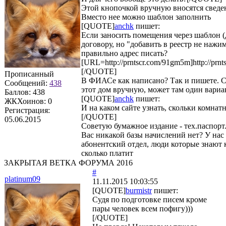
Этой кнопочкой вручную вносятся свед
Вместо нее можно шаблон заполнить
[QUOTE]
anchk
пишет:
Если заносить помещения через шаблон 
договору, но "добавить в реестр не нажим
правильно адрес писать?
[URL=http://prntscr.com/91gm5m]http://pr
[/QUOTE]
Прописанный
В ФИАСе как написано? Так и пишете. С
Сообщений:
438
этот дом вручную, может там один вариан
Баллов:
438
[QUOTE]
anchk
пишет:
ЖКХоинов: 0
И на каком сайте узнать, скольки комнат
Регистрация:
[/QUOTE]
05.06.2015
Советую бумажное издание - тех.паспорт.
Вас никакой базы начислений нет? У нас 
абонентский отдел, люди которые знают к
сколько платит
ЗАКРЫТАЯ ВЕТКА ФОРУМА 2016
#
platinum09
11.11.2015 10:03:55
[QUOTE]
burmistr
пишет:
Судя по подготовке писем кроме
пары человек всем пофигу)))
[/QUOTE]