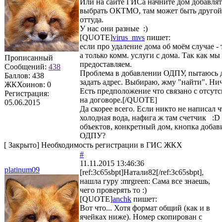
Или на сайте ГИСа начните дом добавлят
выбрать ОКТМО, там может быть другой
оттуда.
У нас они разные :)
[QUOTE]
virus_mvs
пишет:
если про удаление дома об моём случае - 
а только комм. услуги с дома. Так как мы
Прописанный
предоставляем.
Сообщений:
438
Проблема в добавлении ОДПУ, пытаюсь д
Баллов:
438
задать адрес. Выбираю, жму "найти". Нич
ЖКХоинов: 0
Есть предположение что связано с отсу
Регистрация:
на договоре.[/QUOTE]
05.06.2015
Да скорее всего. Если никто не написал ч
холодная вода, нафига ж там счетчик :D 
объектов, конкретный дом, кнопка добави
ОДПУ?
[
Закрыто
]
Необходимость регистрации в ГИС ЖКХ
#
11.11.2015 13:46:36
platinum09
[ref:3c65sbpt]Натали82[/ref:3c65sbpt],
нашла гуру :mrgreen: Сама все знаешь,
чего проверять то :)
[QUOTE]
anchk
пишет:
Вот что... Хотя формат общий (как и в
ячейках ниже). Номер скопирован с