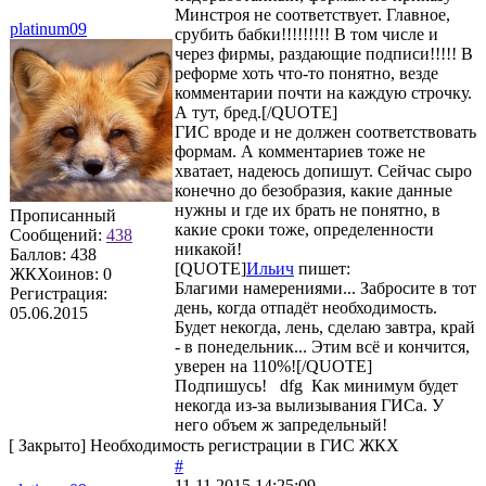
Минстроя не соответствует. Главное,
platinum09
срубить бабки!!!!!!!!! В том числе и
через фирмы, раздающие подписи!!!!! В
реформе хоть что-то понятно, везде
комментарии почти на каждую строчку.
А тут, бред.[/QUOTE]
ГИС вроде и не должен соответствовать
формам. А комментариев тоже не
хватает, надеюсь допишут. Сейчас сыро
конечно до безобразия, какие данные
нужны и где их брать не понятно, в
Прописанный
какие сроки тоже, определенности
Сообщений:
438
никакой!
Баллов:
438
[QUOTE]
Ильич
пишет:
ЖКХоинов: 0
Благими намерениями... Забросите в тот
Регистрация:
день, когда отпадёт необходимость.
05.06.2015
Будет некогда, лень, сделаю завтра, край
- в понедельник... Этим всё и кончится,
уверен на 110%![/QUOTE]
Подпишусь! dfg Как минимум будет
некогда из-за вылизывания ГИСа. У
него объем ж запредельный!
[
Закрыто
]
Необходимость регистрации в ГИС ЖКХ
#
11.11.2015 14:25:09