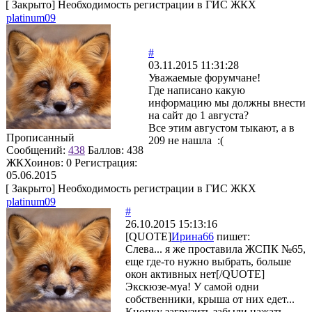
[
Закрыто
]
Необходимость регистрации в ГИС ЖКХ
platinum09
#
03.11.2015 11:31:28
Уважаемые форумчане!
Где написано какую
информацию мы должны внести
на сайт до 1 августа?
Все этим августом тыкают, а в
Прописанный
209 не нашла :(
Сообщений:
438
Баллов:
438
ЖКХоинов: 0
Регистрация:
05.06.2015
[
Закрыто
]
Необходимость регистрации в ГИС ЖКХ
platinum09
#
26.10.2015 15:13:16
[QUOTE]
Ирина66
пишет:
Слева... я же проставила ЖСПК №65,
еще где-то нужно выбрать, больше
окон активных нет[/QUOTE]
Экскюзе-муа! У самой одни
собственники, крыша от них едет...
Кнопку загрузить забыли нажать