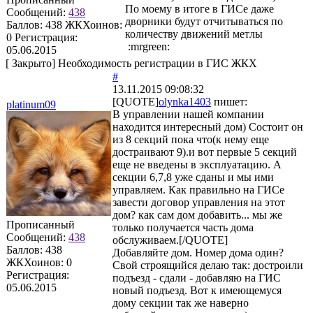
По моему в итоге в ГИСе даже
Сообщений:
438
дворники будут отчитываться по
Баллов:
438
ЖКХоинов:
количеству движений метлы
0
Регистрация:
:mrgreen:
05.06.2015
[
Закрыто
]
Необходимость регистрации в ГИС ЖКХ
#
13.11.2015 09:08:32
[QUOTE]
olynka1403
пишет:
platinum09
В управлении нашей компании
находится интересный дом) Состоит он
из 8 секций пока что(к нему еще
достраивают 9).и вот первые 5 секций
еще не введены в эксплуатацию. А
секции 6,7,8 уже сданы и мы ими
управляем. Как правильно на ГИСе
завести договор управления на этот
дом? как сам дом добавить... мы же
Прописанный
только получается часть дома
Сообщений:
438
обслуживаем.[/QUOTE]
Баллов:
438
Добавляйте дом. Номер дома один?
ЖКХоинов: 0
Свой строящийся делаю так: достроили
Регистрация:
подъезд - сдали - добавляю на ГИС
05.06.2015
новый подъезд. Вот к имеющемуся
дому секции так же наверно