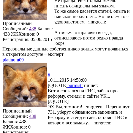
Не правда! Некоторым тяжело
писать официальным языком.
То же самое касается статей, опыта и
навыков не хватает... Но читаем то с
удовольствием :mrgreen:
Прописанный
Сообщений:
438
Баллов:
А письма отправляю всегда,
438
ЖКХоинов: 0
отписываюсь потом редко правда
Регистрация:
05.06.2015
:oops:
Персональные данные собственников жилья могут появиться
в открытом доступе – эксперт
platinum09
#
10.11.2015 14:58:00
[QUOTE]
burmistr
пишет:
Вот и сослался на ГИС, забыв про
реформу, стенды и сайты УК...
[/QUOTE]
ЭХ Вы, темнота! :mrgreen: Перепишут
Прописанный
731, уберут обязанность заполнять и
Сообщений:
438
Реформу и стенд и сайт, оставят ГИС в
Баллов:
438
котором все замажут :mrgreen:
ЖКХоинов: 0
Регистрация: