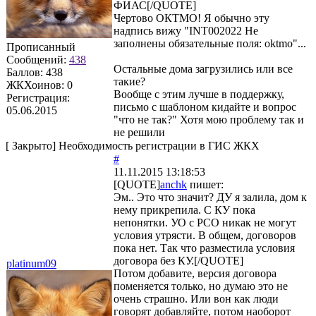
ФИАС[/QUOTE]
Чертово ОКТМО! Я обычно эту
надпись вижу "INT002022 Не
заполнены обязательные поля: oktmo"...
Прописанный
Сообщений:
438
Остальные дома загрузились или все
Баллов:
438
такие?
ЖКХоинов: 0
Вообще с этим лучше в поддержку,
Регистрация:
письмо с шаблоном кидайте и вопрос
05.06.2015
"что не так?" Хотя мою проблему так и
не решили
[
Закрыто
]
Необходимость регистрации в ГИС ЖКХ
#
11.11.2015 13:18:53
[QUOTE]
anchk
пишет:
Эм.. Это что значит? ДУ я залила, дом к
нему прикрепила. С КУ пока
непонятки. УО с РСО никак не могут
условия утрясти. В общем, договоров
пока нет. Так что разместила условия
договора без КУ.[/QUOTE]
platinum09
Потом добавите, версия договора
поменяется только, но думаю это не
очень страшно. Или вон как люди
говорят добавляйте, потом наоборот