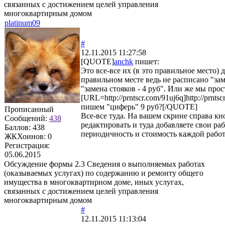
связанных с достижением целей управления
многоквартирным домом
platinum09
#
12.11.2015 11:27:58
[QUOTE]
anchk
пишет:
Это все-все их (в это правильное место) 
правильном месте ведь не расписано "заме
"замена стояков - 4 руб". Или же мы прос
[URL=http://prntscr.com/91uj6q]http://prnts
пишем "циферь" 9 руб?[/QUOTE]
Прописанный
Все-все туда. На вашем скрине справа кн
Сообщений:
438
редактировать и туда добавляете свои ра
Баллов:
438
периодичность и стоимость каждой рабо
ЖКХоинов: 0
Регистрация:
05.06.2015
Обсуждение формы 2.3 Сведения о выполняемых работах
(оказываемых услугах) по содержанию и ремонту общего
имущества в многоквартирном доме, иных услугах,
связанных с достижением целей управления
многоквартирным домом
#
12.11.2015 11:13:04