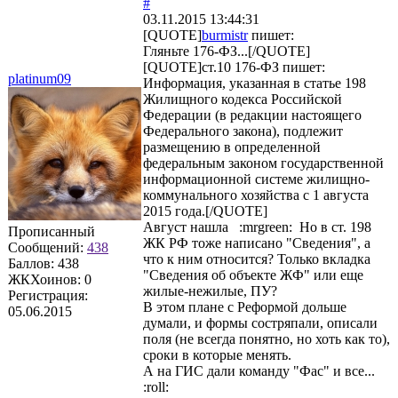
#
03.11.2015 13:44:31
[QUOTE]
burmistr
пишет:
Гляньте 176-ФЗ...[/QUOTE]
[QUOTE]
ст.10 176-ФЗ
пишет:
platinum09
Информация, указанная в статье 198
Жилищного кодекса Российской
Федерации (в редакции настоящего
Федерального закона), подлежит
размещению в определенной
федеральным законом государственной
информационной системе жилищно-
коммунального хозяйства с 1 августа
2015 года.[/QUOTE]
Август нашла :mrgreen: Но в ст. 198
Прописанный
ЖК РФ тоже написано "Сведения", а
Сообщений:
438
что к ним относится? Только вкладка
Баллов:
438
"Сведения об объекте ЖФ" или еще
ЖКХоинов: 0
жилые-нежилые, ПУ?
Регистрация:
В этом плане с Реформой дольше
05.06.2015
думали, и формы состряпали, описали
поля (не всегда понятно, но хоть как то),
сроки в которые менять.
А на ГИС дали команду "Фас" и все...
:roll: