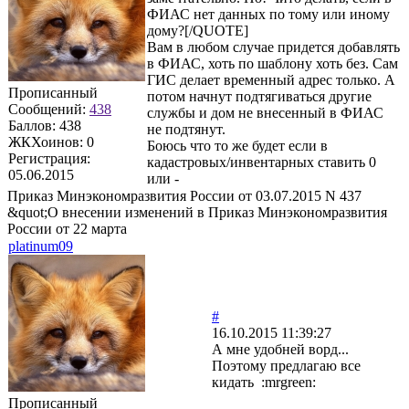
ФИАС нет данных по тому или иному
дому?[/QUOTE]
Вам в любом случае придется добавлять
в ФИАС, хоть по шаблону хоть без. Сам
ГИС делает временный адрес только. А
Прописанный
потом начнут подтягиваться другие
Сообщений:
438
службы и дом не внесенный в ФИАС
Баллов:
438
не подтянут.
ЖКХоинов: 0
Боюсь что то же будет если в
Регистрация:
кадастровых/инвентарных ставить 0
05.06.2015
или -
Приказ Минэкономразвития России от 03.07.2015 N 437
&quot;О внесении изменений в Приказ Минэкономразвития
России от 22 марта
platinum09
#
16.10.2015 11:39:27
А мне удобней ворд...
Поэтому предлагаю все
кидать :mrgreen:
Прописанный