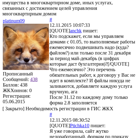
имущества в многоквартирном доме, иных услугах,
связанных с достижением целей управления
многоквартирным домом
#
platinum09
12.11.2015 10:07:33
[QUOTE]
anchk
пишет:
Кто подскажет, если мы управляем
домами с 01.05, то выполняемые работы
ежемесячно подвешивать надо (куда?
файлом?) или только после 31 декабря
за период май-декабрь (в цифрах
которые даст бухгалтерия)?[/QUOTE]
Что ежемесячно? Это перечень
Прописанный
обязательных работ, к договору у Вас не
Сообщений:
438
идет в комплекте? И файлы никуда не
Баллов:
438
заливаются, добавляете каждую услуга
ЖКХоинов: 0
вручную, ага
Регистрация:
После 31.12 по каждому дому только
05.06.2015
форма 2.8 заполняется
[
Закрыто
]
Необходимость регистрации в ГИС ЖКХ
#
12.11.2015 08:30:52
[QUOTE]
Ptichka10
пишет:
Я уже говорила, сайт жутко
недоработанный, формам по приказу