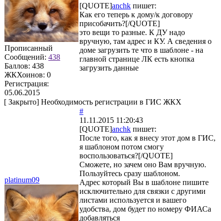
[QUOTE]
anchk
пишет:
Как его теперь к дому/к договору
присобачить?[/QUOTE]
это вещи то разные. К ДУ надо
вручную, там адрес и КУ. А сведения о
Прописанный
доме загрузить те что в шаблоне - на
Сообщений:
438
главной странице ЛК есть кнопка
Баллов:
438
загрузить данные
ЖКХоинов: 0
Регистрация:
05.06.2015
[
Закрыто
]
Необходимость регистрации в ГИС ЖКХ
#
11.11.2015 11:20:43
[QUOTE]
anchk
пишет:
После того, как я внесу этот дом в ГИС,
я шаблоном потом смогу
воспользоваться?[/QUOTE]
Сможете, но зачем оно Вам вручную.
Пользуйтесь сразу шаблоном.
platinum09
Адрес который Вы в шаблоне пишите
исключительно для связки с другими
листами используется и вашего
удобства, дом будет по номеру ФИАСа
добавляться