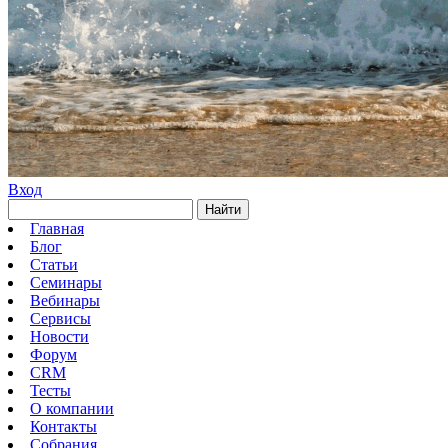
Вход
Найти
Главная
Блог
Статьи
Семинары
Вебинары
Сервисы
Новости
Форум
CRM
Тесты
О компании
Контакты
Собрания