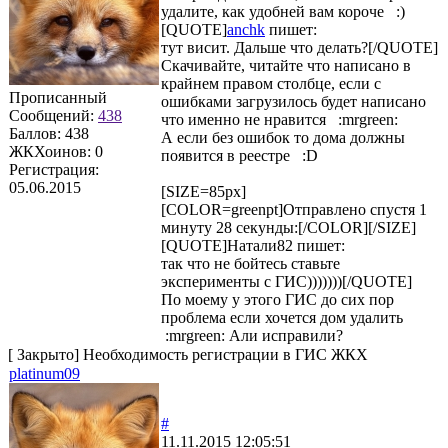
удалите, как удобней вам короче :)
[QUOTE]
anchk
пишет:
тут висит. Дальше что делать?[/QUOTE]
Скачивайте, читайте что написано в
крайнем правом столбце, если с
Прописанный
ошибками загрузилось будет написано
Сообщений:
438
что именно не нравится :mrgreen:
Баллов:
438
А если без ошибок то дома должны
ЖКХоинов: 0
появится в реестре :D
Регистрация:
05.06.2015
[SIZE=85px]
[COLOR=greenpt]Отправлено спустя 1
минуту 28 секунды:[/COLOR][/SIZE]
[QUOTE]
Натали82
пишет:
так что не бойтесь ставьте
эксперименты с ГИС)))))))[/QUOTE]
По моему у этого ГИС до сих пор
проблема если хочется дом удалить
:mrgreen: Али исправили?
[
Закрыто
]
Необходимость регистрации в ГИС ЖКХ
platinum09
#
11.11.2015 12:05:51