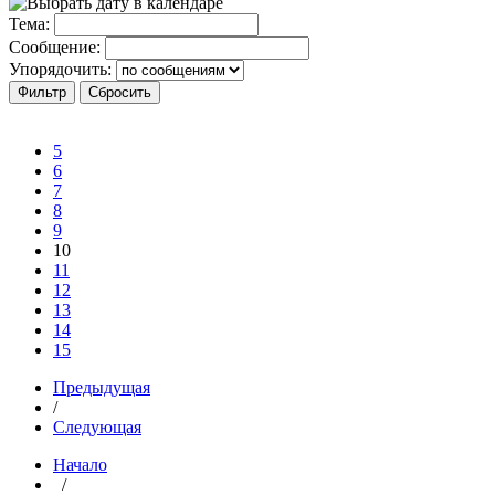
Тема:
Сообщение:
Упорядочить:
5
6
7
8
9
10
11
12
13
14
15
Предыдущая
/
Следующая
Начало
/