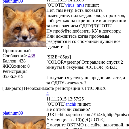
platinum09
[QUOTE]
virus_mvs
пишет:
Нет, там нету. Есть добавить
помещение, подъезд,договор, протокол,
вобщем как на скриншоте в инструкции
за исключением ОДПУ[/QUOTE]
Ну пробуйте добавить КУ к договору.
Или дождитесь когда проблемы
разрулятся и со спокойной душой все
сделаете ;)
Прописанный
Сообщений:
438
[SIZE=85px]
Баллов:
438
[COLOR=greenpt]Отправлено спустя 2
ЖКХоинов: 0
минуты 8 секунды:[/COLOR][/SIZE]
Регистрация:
05.06.2015
Получается услугу не предоставляете, а
за ОДПУ отвечаете?
[
Закрыто
]
Необходимость регистрации в ГИС ЖКХ
#
11.11.2015 13:57:25
[QUOTE]
anchk
пишет:
Не с этим ли связано?
platinum09
[URL=http://prntscr.com/91i4xb]http://prnts
У меня цифр - 10)))[/QUOTE]
Смотрите ОКТМО на сайте налоговой, по