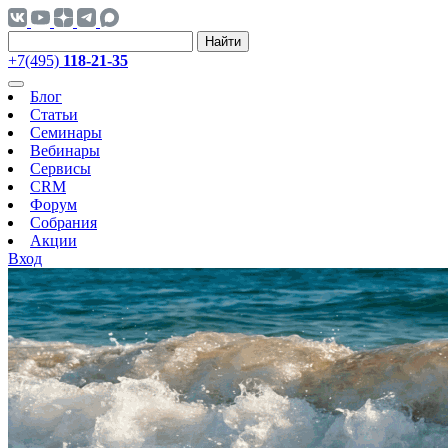
Найти
+7(495)
118-21-35
Блог
Статьи
Семинары
Вебинары
Сервисы
CRM
Форум
Собрания
Акции
Вход