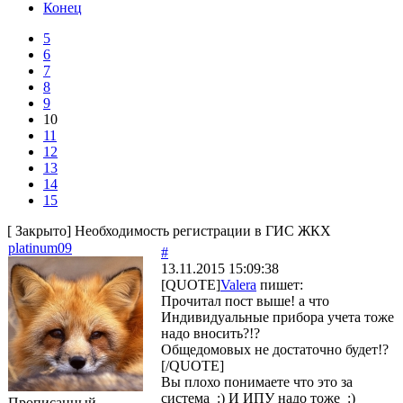
Конец
5
6
7
8
9
10
11
12
13
14
15
[
Закрыто
]
Необходимость регистрации в ГИС ЖКХ
platinum09
#
13.11.2015 15:09:38
[QUOTE]
Valera
пишет:
Прочитал пост выше! а что
Индивидуальные прибора учета тоже
надо вносить?!?
Общедомовых не достаточно будет!?
[/QUOTE]
Вы плохо понимаете что это за
система :) И ИПУ надо тоже :)
Прописанный