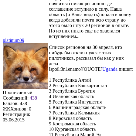
появится список регионов где
соглашение вступило в силу. Наша
область (и Ваша видать)попала в волну
когда добавили почти всю страну, до
этого было штук 20 регионов в опыте.
Но из них никто еще не хвастался
вступлением...
platinum09
Список регионов на 30 апреля, кто
нибудь бы откликнулся с этих
пилотников, рассказал бы как у них
дела.
[spoil:3n1enamo][QUOTE]
Uganda
пишет:
1 Республика Алтай
2 Республика Башкортостан
3 Республика Бурятия
Прописанный
4 Ивановская область
Сообщений:
438
5 Республика Ингушетия
Баллов:
438
6 Калининградская область
ЖКХоинов: 0
7 Республика Калмыкия
Регистрация:
8 Кировская область
05.06.2015
9 Костромская область
10 Курганская область
11 Республика Марий Эл