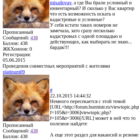
mixailovav
, а где Вы брали условный и
инвентарный? И сколько у Вас квартир
что есть возможность искать и
кадастровые и условные?
У себя кстати таких номеров не
замечала, зато сразу несколько
Прописанный
кадастровых с одной площадью и
Сообщений:
438
действующих, как выбирать не знаю...
Баллов:
438
бардак!!!
ЖКХоинов: 0
Регистрация:
05.06.2015
Проведения совместных мероприятий с жителями
platinum09
#
22.10.2015 14:44:32
Немного пересекается с этой темой
[URL=http://forum.burmistr.ru/viewtopic.ph
f=105&t=3006]viewtopic.php?
f=105&t=3006[/URL] может в ней что то
полезное найдете
Прописанный
Сообщений:
438
А еще этот раздел для вакансий и резюме
Баллов:
438