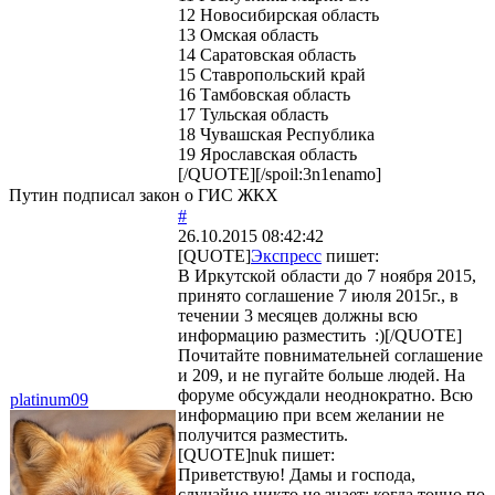
12 Новосибирская область
13 Омская область
14 Саратовская область
15 Ставропольский край
16 Тамбовская область
17 Тульская область
18 Чувашская Республика
19 Ярославская область
[/QUOTE][/spoil:3n1enamo]
Путин подписал закон о ГИС ЖКХ
#
26.10.2015 08:42:42
[QUOTE]
Экспресс
пишет:
В Иркутской области до 7 ноября 2015,
принято соглашение 7 июля 2015г., в
течении 3 месяцев должны всю
информацию разместить :)[/QUOTE]
Почитайте повнимательней соглашение
и 209, и не пугайте больше людей. На
форуме обсуждали неоднократно. Всю
platinum09
информацию при всем желании не
получится разместить.
[QUOTE]
nuk
пишет:
Приветствую! Дамы и господа,
случайно никто не знает: когда точно по