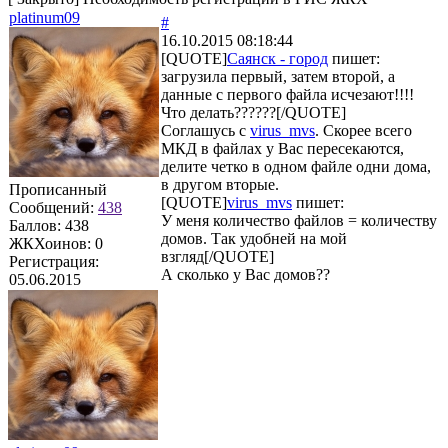
platinum09
#
16.10.2015 08:18:44
[QUOTE]
Саянск - город
пишет:
загрузила первый, затем второй, а
данные с первого файла исчезают!!!!
Что делать??????[/QUOTE]
Соглашусь с
virus_mvs
. Скорее всего
МКД в файлах у Вас пересекаются,
делите четко в одном файле одни дома,
в другом вторые.
Прописанный
[QUOTE]
virus_mvs
пишет:
Сообщений:
438
У меня количество файлов = количеству
Баллов:
438
домов. Так удобней на мой
ЖКХоинов: 0
взгляд[/QUOTE]
Регистрация:
А сколько у Вас домов??
05.06.2015