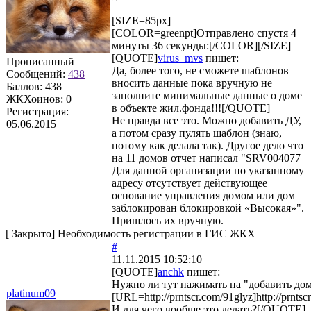
[SIZE=85px]
[COLOR=greenpt]Отправлено спустя 4
минуты 36 секунды:[/COLOR][/SIZE]
[QUOTE]
virus_mvs
пишет:
Прописанный
Да, более того, не сможете шаблонов
Сообщений:
438
вносить данные пока вручную не
Баллов:
438
заполните минимальные данные о доме
ЖКХоинов: 0
в объекте жил.фонда!!![/QUOTE]
Регистрация:
Не правда все это. Можно добавить ДУ,
05.06.2015
а потом сразу пулять шаблон (знаю,
потому как делала так). Другое дело что
на 11 домов отчет написал "SRV004077
Для данной организации по указанному
адресу отсутствует действующее
основание управления домом или дом
заблокирован блокировкой «Высокая»".
Пришлось их вручную.
[
Закрыто
]
Необходимость регистрации в ГИС ЖКХ
#
11.11.2015 10:52:10
[QUOTE]
anchk
пишет:
Нужно ли тут нажимать на "добавить дом
platinum09
[URL=http://prntscr.com/91glyz]http://prnts
И для чего вообще это делать?[/QUOTE]