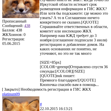
Иркутской области истекает срок
размещения информации в ГИС ЖКХ?
Или хотя бы подскажите: где можно это
узнать? А то в Соглашении ничего
Прописанный
конкретного не сказано.[/QUOTE]
Сообщений:
438
Спрашивайте ответственных в области,
Баллов:
438
комитет или инспекцию ЖКХ
ЖКХоинов: 0
Например наш КЖД требует до 3
Регистрация:
ноября (соглашение подписали 3 июля)
05.06.2015
регистрацию и добавление домов. На
каких основаниях не понятно, не
уточняют, но это не так много
[SIZE=85px]
[COLOR=greenpt]Отправлено спустя 36
секунды:[/COLOR][/SIZE]
[QUOTE]
nuk
пишет:
Премного благодарен![/QUOTE]
Кнопочка спасибо вам в помощь...
[
Закрыто
]
Необходимость регистрации в ГИС ЖКХ
platinum09
#
22.10.2015 16:13:21