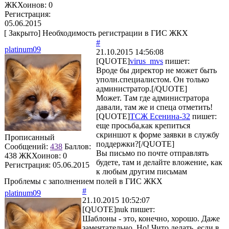
ЖКХоинов: 0
Регистрация:
05.06.2015
[
Закрыто
]
Необходимость регистрации в ГИС ЖКХ
#
platinum09
21.10.2015 14:56:08
[QUOTE]
virus_mvs
пишет:
Вроде бы директор не может быть
уполн.специалистом. Он только
администратор.[/QUOTE]
Может. Там где администратора
давали, там же и спеца отметить!
[QUOTE]
ТСЖ Есенина-32
пишет:
еще просьба,как крепиться
скриншот к форме заявки в службу
Прописанный
поддержки?[/QUOTE]
Сообщений:
438
Баллов:
Вы письмо по почте отправлять
438
ЖКХоинов: 0
будете, там и делайте вложение, как
Регистрация:
05.06.2015
к любым другим письмам
Проблемы с заполнением полей в ГИС ЖКХ
#
platinum09
21.10.2015 10:52:07
[QUOTE]
nuk
пишет:
Шаблоны - это, конечно, хорошо. Даже
замечтательно. Но! Чито делать, если в