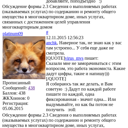
добавляйте, поподъездно :)
Обсуждение формы 2.3 Сведения о выполняемых работах
(оказываемых услугах) по содержанию и ремонту общего
имущества в многоквартирном доме, иных услугах,
связанных с достижением целей управления
многоквартирным домом
#
platinum09
12.11.2015 12:56:23
anchk
, Наверное так, не знаю как у вас
там устроено... У себя еще даже не
смотрела.
[QUOTE]
virus_mvs
пишет:
Сказали мне не заморачиваться с этим
вопросом, это работа экономиста. Какие
дадут цифры, такие и напишу)))
[/QUOTE]
Прописанный
Я собираюсь так же делать, и Вам
Сообщений:
438
советую :) Дадут по каждой работе
Баллов:
438
пишите по каждой, одна
ЖКХоинов: 0
фиксированная - значит одна... Или
Регистрация:
выдумывайте, но как бы потом не
05.06.2015
получить :roll:
Обсуждение формы 2.3 Сведения о выполняемых работах
(оказываемых услугах) по содержанию и ремонту общего
имущества в многоквартирном доме, иных услугах,