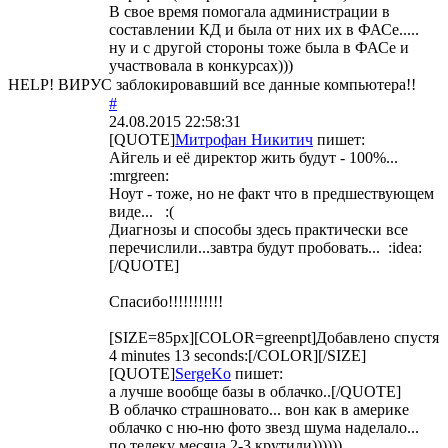
В свое время помогала администрации в
составлении КД и была от них их в ФАСе.....
ну и с другой стороны тоже была в ФАСе и
участвовала в конкурсах)))
HELP! ВИРУС заблокировавший все данные компьютера!!
#
24.08.2015 22:58:31
[QUOTE]
Митрофан Никитич
пишет:
Айгель и её директор жить будут - 100%...
:mrgreen:
Ноут - тоже, но не факт что в предшествующем
виде... :(
Диагнозы и способы здесь практически все
перечислили...завтра будут пробовать... :idea:
[/QUOTE]
Спасибо!!!!!!!!!!!
[SIZE=85px][COLOR=greenpt]Добавлено спустя
4 minutes 13 seconds:[/COLOR][/SIZE]
[QUOTE]
SergeKo
пишет:
а лучше вообще базы в облачко..[/QUOTE]
В облачко страшновато... вон как в америке
облачко с ню-ню фото звезд шума наделало...
по телеку месяца 2-3 крутили))))))