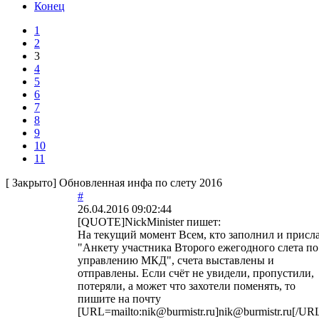
Конец
1
2
3
4
5
6
7
8
9
10
11
[
Закрыто
]
Обновленная инфа по слету 2016
#
26.04.2016 09:02:44
[QUOTE]
NickMinister
пишет:
На текущий момент Всем, кто заполнил и присл
"Анкету участника Второго ежегодного слета по
управлению МКД", счета выставлены и
отправлены. Если счёт не увидели, пропустили,
потеряли, а может что захотели поменять, то
пишите на почту
[URL=mailto:nik@burmistr.ru]nik@burmistr.ru[/URL