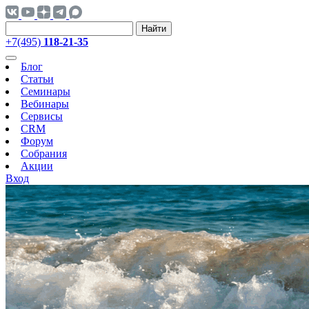
Найти
+7(495)
118-21-35
Блог
Статьи
Семинары
Вебинары
Сервисы
CRM
Форум
Собрания
Акции
Вход