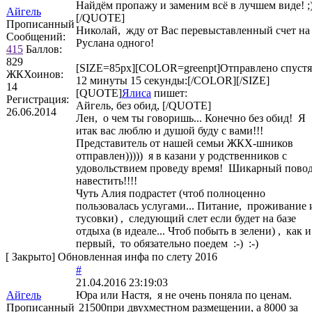
Найдём пропажу и заменим всё в лучшем виде! ;
Айгель
[/QUOTE]
Прописанный
Николай, жду от Вас перевыставленный счет на
Сообщений:
Руслана одного!
415
Баллов:
829
[SIZE=85px][COLOR=greenpt]Отправлено спустя
ЖКХоинов:
12 минуты 15 секунды:[/COLOR][/SIZE]
14
[QUOTE]
Ялиса
пишет:
Регистрация:
Айгель, без обид, [/QUOTE]
26.06.2014
Лен, о чем ты говоришь... Конечно без обид! Я
итак вас люблю и душой буду с вами!!!
Представитель от нашей семьи ЖКХ-шников
отправлен))))) я в казани у родственников с
удовольствием проведу время! Шикарный пово
навестить!!!!
Чуть Алия подрастет (чтоб полноценно
пользовалась услугами... Питание, проживание 
тусовки) , следующий слет если будет на базе
отдыха (в идеале... Чтоб побыть в зелени) , как и
первый, то обязательно поедем :-) :-)
[
Закрыто
]
Обновленная инфа по слету 2016
#
21.04.2016 23:19:03
Айгель
Юра или Настя, я не очень поняла по ценам.
Прописанный
21500при двухместном размещении, а 8000 за