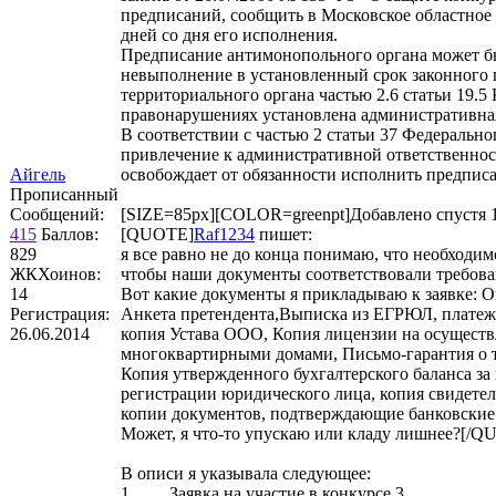
предписаний, сообщить в Московское областное
дней со дня его исполнения.
Предписание антимонопольного органа может бы
невыполнение в установленный срок законного 
территориального органа частью 2.6 статьи 19.
правонарушениях установлена административная
В соответствии с частью 2 статьи 37 Федеральн
привлечение к административной ответственнос
Айгель
освобождает от обязанности исполнить предпис
Прописанный
Сообщений:
[SIZE=85px][COLOR=greenpt]Добавлено спустя 1 
415
Баллов:
[QUOTE]
Raf1234
пишет:
829
я все равно не до конца понимаю, что необходим
ЖКХоинов:
чтобы наши документы соответствовали требова
14
Вот какие документы я прикладываю к заявке: Оп
Регистрация:
Анкета претендента,Выписка из ЕГРЮЛ, платежн
26.06.2014
копия Устава ООО, Копия лицензии на осущест
многоквартирными домами, Письмо-гарантия о т
Копия утвержденного бухгалтерского баланса за
регистрации юридического лица, копия свидетель
копии документов, подтверждающие банковские
Может, я что-то упускаю или кладу лишнее?[/Q
В описи я указывала следующее:
1. Заявка на участие в конкурсе 3