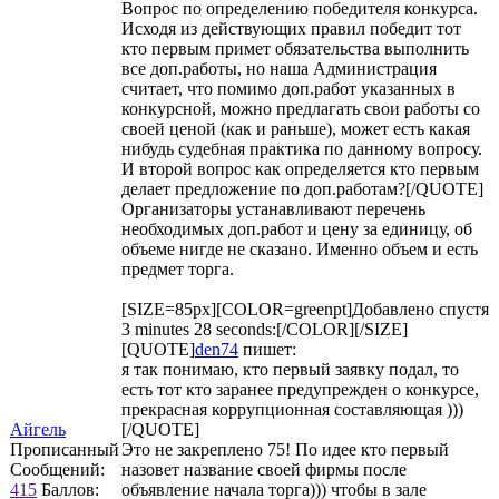
Вопрос по определению победителя конкурса.
Исходя из действующих правил победит тот
кто первым примет обязательства выполнить
все доп.работы, но наша Администрация
считает, что помимо доп.работ указанных в
конкурсной, можно предлагать свои работы со
своей ценой (как и раньше), может есть какая
нибудь судебная практика по данному вопросу.
И второй вопрос как определяется кто первым
делает предложение по доп.работам?[/QUOTE]
Организаторы устанавливают перечень
необходимых доп.работ и цену за единицу, об
объеме нигде не сказано. Именно объем и есть
предмет торга.
[SIZE=85px][COLOR=greenpt]Добавлено спустя
3 minutes 28 seconds:[/COLOR][/SIZE]
[QUOTE]
den74
пишет:
я так понимаю, кто первый заявку подал, то
есть тот кто заранее предупрежден о конкурсе,
прекрасная коррупционная составляющая )))
Айгель
[/QUOTE]
Прописанный
Это не закреплено 75! По идее кто первый
Сообщений:
назовет название своей фирмы после
415
Баллов:
объявление начала торга))) чтобы в зале