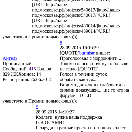
[URL=http://наше-
подмосковье.рф/projects/540617/]http://наше-
подмосковье.рф/projects/540617/[/URL]
[URL=http://наше-
подмосковье.рф/projects/489014/]http://наше-
подмосковье.рф/projects/489014/[/URL]
учавствую в Премии подмосковья))))
#
28.09.2015 16:16:29
[QUOTE]
burmistr
пишет:
Айгель
Проголосовал с мордокниги...
Прописанный
Только голосов почему то больше
Сообщений:
415
Баллов:
не стало.[/QUOTE]
829
ЖКХоинов: 14
Голоса в течении суток
Регистрация:
26.06.2014
обрабатываются...
Видимо движок их слабоват для
онлайн показушки......не то что на
форуме :D :D
учавствую в Премии подмосковья))))
#
28.09.2015 14:10:27
Коллеги, нужна ваша поддержка
ГОЛОСАМИ!
Я зарядила разные проекты от наших коллег,