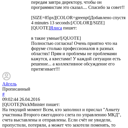
передам завтра директору, чтобы он
программистам это сказал.... Спасибо за совет!!
[SIZE=85px][COLOR=greenpt]Добавлено спустя
4 minutes 13 seconds:[/COLOR][/SIZE]
[QUOTE]
Ялиса
пишет:
в такие умные![/QUOTE]
Полностью согласна! Очень приятно что на
форуме столько профессионалов в разных
областях! Прям и проблемы не проблемами
кажутся, а квестами! У каждой ситуации есть
решение... а коллективное обсуждение его
притягивает!!!
Айгель
Прописанный
#
09:02:44
26.04.2016
[QUOTE]
NickMinister
пишет:
На текущий момент Всем, кто заполнил и прислал "Анкету
участника Второго ежегодного слета по управлению МКД",
счета выставлены и отправлены. Если счёт не увидели,
пропустили, потеряли, а может что захотели поменять, то