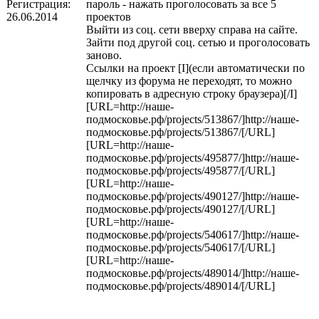
Регистрация:
пароль - нажать проголосовать за все 5
26.06.2014
проектов
Выйти из соц. сети вверху справа на сайте.
Зайти под другой соц. сетью и проголосовать
заново.
Ссылки на проект [I](если автоматически по
щелчку из форума не переходят, то можно
копировать в адресную строку браузера)[/I]
[URL=http://наше-
подмосковье.рф/projects/513867/]http://наше-
подмосковье.рф/projects/513867/[/URL]
[URL=http://наше-
подмосковье.рф/projects/495877/]http://наше-
подмосковье.рф/projects/495877/[/URL]
[URL=http://наше-
подмосковье.рф/projects/490127/]http://наше-
подмосковье.рф/projects/490127/[/URL]
[URL=http://наше-
подмосковье.рф/projects/540617/]http://наше-
подмосковье.рф/projects/540617/[/URL]
[URL=http://наше-
подмосковье.рф/projects/489014/]http://наше-
подмосковье.рф/projects/489014/[/URL]