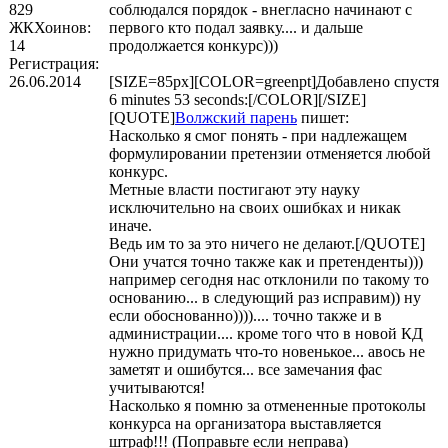
829
соблюдался порядок - внегласно начинают с
ЖКХоинов:
первого кто подал заявку.... и дальше
14
продолжается конкурс)))
Регистрация:
26.06.2014
[SIZE=85px][COLOR=greenpt]Добавлено спустя
6 minutes 53 seconds:[/COLOR][/SIZE]
[QUOTE]
Волжский парень
пишет:
Насколько я смог понять - при надлежащем
формулировании претензии отменяется любой
конкурс.
Метные власти постигают эту науку
исключительно на своих ошибках и никак
иначе.
Ведь им то за это ничего не делают.[/QUOTE]
Они учатся точно также как и претенденты)))
например сегодня нас отклонили по такому то
основанию... в следующий раз исправим)) ну
если обоснованно)))).... точно также и в
администрации.... кроме того что в новой КД
нужно придумать что-то новенькое... авось не
заметят и ошибутся... все замечания фас
учитываются!
Насколько я помню за отмененные протоколы
конкурса на организатора выставляется
штраф!!! (Поправьте если неправа)