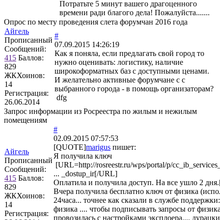
Потратьте 5 минут вашего драгоценного
времени ради благого дела! Пожалуйста.......
Опрос по месту проведения слета форумчан 2016 года
Айгель
#
Прописанный
07.09.2015 14:26:19
Сообщений:
Как я поняла, если предлагать свой город то
415
Баллов:
нужно оценивать: логистику, наличие
829
широкоформатных баз с доступными ценами.
ЖКХоинов:
И желательно активные форумчане с с
14
выбранного города - в помощь организаторам?
Регистрация:
dfg
26.06.2014
Запрос информации из Росреестра по жилым и нежилым
помещениям
#
02.09.2015 07:57:53
[QUOTE]
marigus
пишет:
Айгель
Я получила ключ
Прописанный
[URL=http://rosreestr.ru/wps/portal/p/cc_ib_services_
Сообщений:
... _dostup_ir[/URL]
415
Баллов:
Оплатила и получила доступ. На все ушло 2 дн
829
Вчера получила бесплатно ключ от физика (исп
ЖКХоинов:
24часа... точнее как сказали в службе поддержки
14
физика .... чтобы подписывать запросы от физика.
Регистрация:
провозилась с настройками эксплоера.... дурацкий