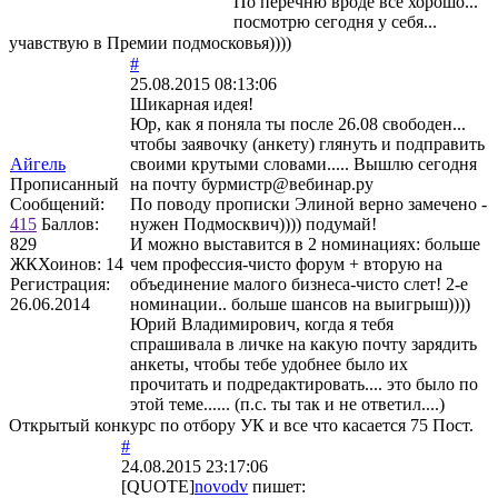
По перечню вроде все хорошо...
посмотрю сегодня у себя...
учавствую в Премии подмосковья))))
#
25.08.2015 08:13:06
Шикарная идея!
Юр, как я поняла ты после 26.08 свободен...
чтобы заявочку (анкету) глянуть и подправить
Айгель
своими крутыми словами..... Вышлю сегодня
Прописанный
на почту бурмистр@вебинар.ру
Сообщений:
По поводу прописки Элиной верно замечено -
415
Баллов:
нужен Подмосквич)))) подумай!
829
И можно выставится в 2 номинациях: больше
ЖКХоинов: 14
чем профессия-чисто форум + вторую на
Регистрация:
объединение малого бизнеса-чисто слет! 2-е
26.06.2014
номинации.. больше шансов на выигрыш))))
Юрий Владимирович, когда я тебя
спрашивала в личке на какую почту зарядить
анкеты, чтобы тебе удобнее было их
прочитать и подредактировать.... это было по
этой теме...... (п.с. ты так и не ответил....)
Открытый конкурс по отбору УК и все что касается 75 Пост.
#
24.08.2015 23:17:06
[QUOTE]
novodv
пишет: