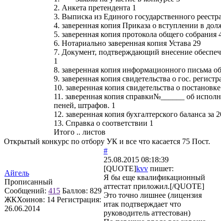
2. Анкета претендента 1
3. Выписка из Единого государственного реест
4. заверенная копия Приказа о вступлении в дол
5. заверенная копия протокола общего собрания 
6. Нотариально заверенная копия Устава 29
7. Документ, подтверждающий внесение обеспеч
1
8. заверенная копия информационного письма об 
9. заверенная копия свидетельства о гос. регистр
10. заверенная копия свидетельства о постановке
11. заверенная копия справки№______ об исполн
пеней, штрафов. 1
12. заверенная копия бухгалтерского баланса за
13. Справка о соответствии 1
Итого .. листов
Открытый конкурс по отбору УК и все что касается 75 Пост.
#
25.08.2015 08:18:39
[QUOTE]
kvv
пишет:
Айгель
Я бы еще квалификационный
Прописанный
аттестат приложил.[/QUOTE]
Сообщений:
415
Баллов:
829
Это точно лишнее (лицензия
ЖКХоинов: 14
Регистрация:
итак подтверждает что
26.06.2014
руководитель аттестован)