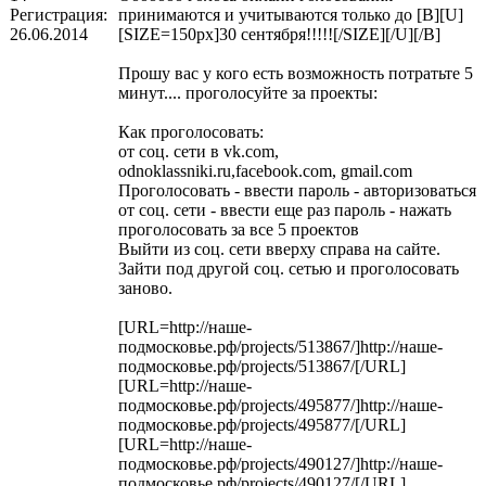
Регистрация:
принимаются и учитываются только до [B][U]
26.06.2014
[SIZE=150px]30 сентября!!!!![/SIZE][/U][/B]
Прошу вас у кого есть возможность потратьте 5
минут.... проголосуйте за проекты:
Как проголосовать:
от соц. сети в vk.com,
odnoklassniki.ru,facebook.com, gmail.com
Проголосовать - ввести пароль - авторизоваться
от соц. сети - ввести еще раз пароль - нажать
проголосовать за все 5 проектов
Выйти из соц. сети вверху справа на сайте.
Зайти под другой соц. сетью и проголосовать
заново.
[URL=http://наше-
подмосковье.рф/projects/513867/]http://наше-
подмосковье.рф/projects/513867/[/URL]
[URL=http://наше-
подмосковье.рф/projects/495877/]http://наше-
подмосковье.рф/projects/495877/[/URL]
[URL=http://наше-
подмосковье.рф/projects/490127/]http://наше-
подмосковье.рф/projects/490127/[/URL]