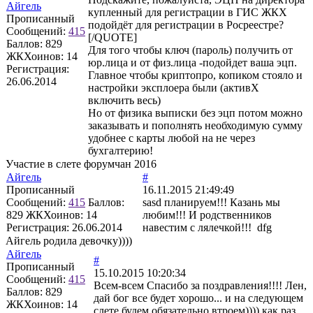
Айгель
купленный для регистрации в ГИС ЖКХ
Прописанный
подойдёт для регистрации в Росреестре?
Сообщений:
415
[/QUOTE]
Баллов:
829
Для того чтобы ключ (пароль) получить от
ЖКХоинов: 14
юр.лица и от физ.лица -подойдет ваша эцп.
Регистрация:
Главное чтобы криптопро, копиком стояло и
26.06.2014
настройки эксплоера были (активХ
включить весь)
Но от физика выписки без эцп потом можно
заказывать и пополнять необходимую сумму
удобнее с карты любой на не через
бухгалтерию!
Участие в слете форумчан 2016
Айгель
#
Прописанный
16.11.2015 21:49:49
Сообщений:
415
Баллов:
sasd планируем!!! Казань мы
829
ЖКХоинов: 14
любим!!! И родственников
Регистрация:
26.06.2014
навестим с лялечкой!!! dfg
Айгель родила девочку))))
Айгель
#
Прописанный
15.10.2015 10:20:34
Сообщений:
415
Всем-всем Спасибо за поздравления!!!! Лен,
Баллов:
829
дай бог все будет хорошо... и на следующем
ЖКХоинов: 14
слете будем обязательно втроем)))) как раз