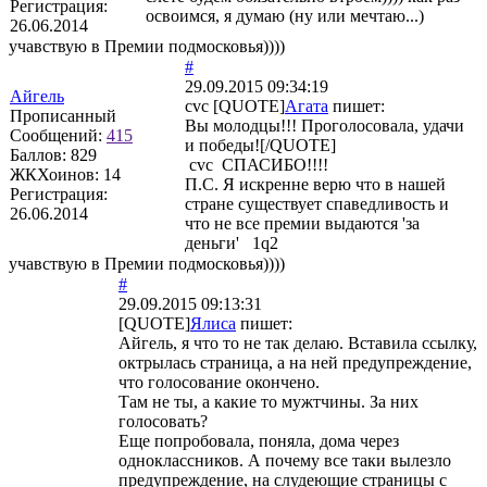
Регистрация:
освоимся, я думаю (ну или мечтаю...)
26.06.2014
учавствую в Премии подмосковья))))
#
29.09.2015 09:34:19
Айгель
cvc [QUOTE]
Агата
пишет:
Прописанный
Вы молодцы!!! Проголосовала, удачи
Сообщений:
415
и победы![/QUOTE]
Баллов:
829
cvc СПАСИБО!!!!
ЖКХоинов: 14
П.С. Я искренне верю что в нашей
Регистрация:
стране существует спаведливость и
26.06.2014
что не все премии выдаются 'за
деньги' 1q2
учавствую в Премии подмосковья))))
#
29.09.2015 09:13:31
[QUOTE]
Ялиса
пишет:
Айгель, я что то не так делаю. Вставила ссылку,
октрылась страница, а на ней предупреждение,
что голосование окончено.
Там не ты, а какие то мужтчины. За них
голосовать?
Еще попробовала, поняла, дома через
одноклассников. А почему все таки вылезло
предупреждение, на слудеющие страницы с