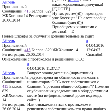
Айгель
какая хорошенькая девчушка!
Прописанный
[/QUOTE]
Сообщений:
415
Баллов:
829
Ну так растем))))) через 3дня
ЖКХоинов: 14
Регистрация:
уже 6месяцев! На слете вообще
26.06.2014
большая будет)))))
Приобщаем к книжками с
детства!! :D
Новые штрафы за бухучет и дополнительные за аудит
Айгель
#
Прописанный
04.04.2016
Сообщений:
415
Баллов:
829
ЖКХоинов: 14
12:04:07
Регистрация:
26.06.2014
Спасибо!!
Ознакомление с протоколом и решениями ОСС
#
04.04.2016 11:37:17
Айгель
Вопрос: законодательно (нормативно)
Прописанный
предусмотрена ли обязанность знакомить
Сообщений:
инициатором ОСС- всех собственников с
415
Баллов:
бланком "протокол общего собрания"? Помимо
829
опубликования уведомления в общедоступном
ЖКХоинов:
месте (на информационной доске подъезда,
14
сайте..)
Регистрация:
Или ознакамливаться с протоколом и
26.06.2014
решениями собственников- это право любого