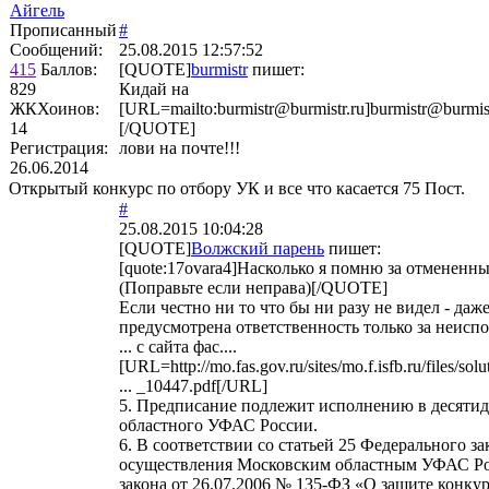
Айгель
Прописанный
#
Сообщений:
25.08.2015 12:57:52
415
Баллов:
[QUOTE]
burmistr
пишет:
829
Кидай на
ЖКХоинов:
[URL=mailto:burmistr@burmistr.ru]burmistr@burmis
14
[/QUOTE]
Регистрация:
лови на почте!!!
26.06.2014
Открытый конкурс по отбору УК и все что касается 75 Пост.
#
25.08.2015 10:04:28
[QUOTE]
Волжский парень
пишет:
[quote:17ovara4]Насколько я помню за отмененны
(Поправьте если неправа)[/QUOTE]
Если честно ни то что бы ни разу не видел - даже
предусмотрена ответственность только за неисп
... с сайта фас....
[URL=http://mo.fas.gov.ru/sites/mo.f.isfb.ru/files/sol
... _10447.pdf[/URL]
5. Предписание подлежит исполнению в десятид
областного УФАС России.
6. В соответствии со статьей 25 Федерального з
осуществления Московским областным УФАС Рос
закона от 26.07.2006 № 135-ФЗ «О защите конк