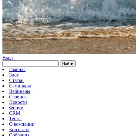
Вход
Найти
Главная
Блог
Статьи
Семинары
Вебинары
Сервисы
Новости
Форум
CRM
Тесты
О компании
Контакты
Собрания