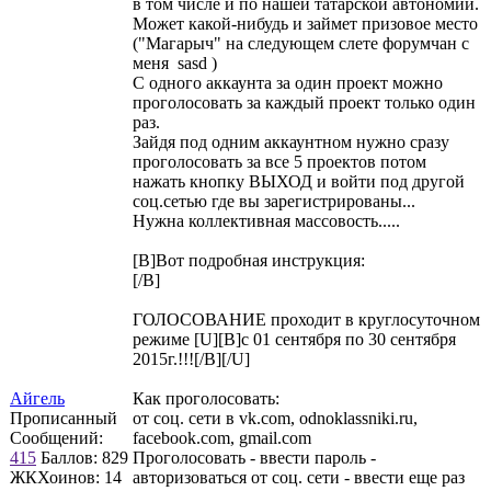
в том числе и по нашей татарской автономии.
Может какой-нибудь и займет призовое место
("Магарыч" на следующем слете форумчан с
меня sasd )
С одного аккаунта за один проект можно
проголосовать за каждый проект только один
раз.
Зайдя под одним аккаунтном нужно сразу
проголосовать за все 5 проектов потом
нажать кнопку ВЫХОД и войти под другой
соц.сетью где вы зарегистрированы...
Нужна коллективная массовость.....
[B]Вот подробная инструкция:
[/B]
ГОЛОСОВАНИЕ проходит в круглосуточном
режиме [U][B]с 01 сентября по 30 сентября
2015г.!!![/B][/U]
Айгель
Как проголосовать:
Прописанный
от соц. сети в vk.com, odnoklassniki.ru,
Сообщений:
facebook.com, gmail.com
415
Баллов:
829
Проголосовать - ввести пароль -
ЖКХоинов: 14
авторизоваться от соц. сети - ввести еще раз