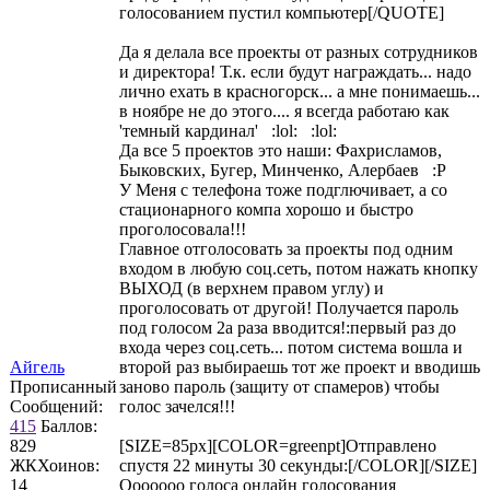
голосованием пустил компьютер[/QUOTE]
Да я делала все проекты от разных сотрудников
и директора! Т.к. если будут награждать... надо
лично ехать в красногорск... а мне понимаешь...
в ноябре не до этого.... я всегда работаю как
'темный кардинал' :lol: :lol:
Да все 5 проектов это наши: Фахрисламов,
Быковских, Бугер, Минченко, Алербаев :P
У Меня с телефона тоже подглючивает, а со
стационарного компа хорошо и быстро
проголосовала!!!
Главное отголосовать за проекты под одним
входом в любую соц.сеть, потом нажать кнопку
ВЫХОД (в верхнем правом углу) и
проголосовать от другой! Получается пароль
под голосом 2а раза вводится!:первый раз до
входа через соц.сеть... потом система вошла и
Айгель
второй раз выбираешь тот же проект и вводишь
Прописанный
заново пароль (защиту от спамеров) чтобы
Сообщений:
голос зачелся!!!
415
Баллов:
829
[SIZE=85px][COLOR=greenpt]Отправлено
ЖКХоинов:
спустя 22 минуты 30 секунды:[/COLOR][/SIZE]
14
Ооооооо голоса онлайн голосования