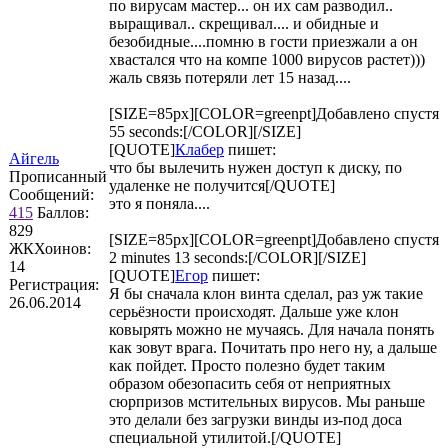
по вирусам мастер... он их сам разводил..
выращивал.. скрещивал.... и обидные и
безобидные....помню в гости приезжали а он
хвастался что на компе 1000 вирусов растет)))
жаль связь потеряли лет 15 назад....
[SIZE=85px][COLOR=greenpt]Добавлено спустя
55 seconds:[/COLOR][/SIZE]
[QUOTE]
Клабер
пишет:
Айгель
что бы вылечить нужен доступ к диску, по
Прописанный
удаленке не получится[/QUOTE]
Сообщений:
это я поняла....
415
Баллов:
829
[SIZE=85px][COLOR=greenpt]Добавлено спустя
ЖКХоинов:
2 minutes 13 seconds:[/COLOR][/SIZE]
14
[QUOTE]
Егор
пишет:
Регистрация:
Я бы сначала клон винта сделал, раз уж такие
26.06.2014
серьёзности происходят. Дальше уже клон
ковырять можно не мучаясь. Для начала понять
как зовут врага. Почитать про него ну, а дальше
как пойдет. Просто полезно будет таким
образом обезопасить себя от неприятных
сюрпризов мстительных вирусов. Мы раньше
это делали без загрузки винды из-под доса
специальной утилитой.[/QUOTE]