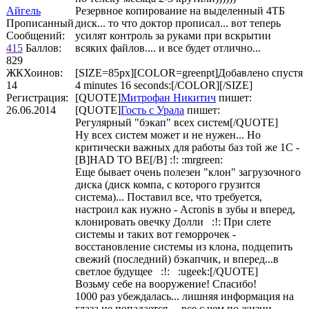
Айгель
Резервное копирование на выделенный 4ТБ
Прописанный
диск... то что доктор прописал... вот теперь
Сообщений:
усилят контроль за руками при вскрытии
415
Баллов:
всяких файлов.... и все будет отлично...
829
ЖКХоинов:
[SIZE=85px][COLOR=greenpt]Добавлено спустя
14
4 minutes 16 seconds:[/COLOR][/SIZE]
Регистрация:
[QUOTE]
Митрофан Никитич
пишет:
26.06.2014
[QUOTE]
Гость с Урала
пишет:
Регулярный "бэкап" всех систем[/QUOTE]
Ну всех систем может и не нужен... Но
критически важных для работы баз той же 1С -
[B]HAD TO BE[/B] :!: :mrgreen:
Еще бывает очень полезен "клон" загрузочного
диска (диск компа, с которого грузится
система)... Поставил все, что требуется,
настроил как нужно - Acronis в зубы и вперед,
клонировать овечку Долли :!: При слете
системы и таких вот геморрочек -
восстановление системы из клона, подцепить
свежий (последний) бэкапчик, и вперед...в
светлое будущее :!: :ugeek:[/QUOTE]
Возьму себе на вооружение! Спасибо!
1000 раз убеждалась... лишняя информация на
глаза не попадается.... все с чем по жизни