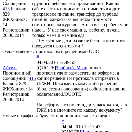
Сообщений:
грудного ребенка это проживание? Как на
415
Баллов:
сайте слетать написано в стоимость входит
829
трехразовое питание, трансфер до турбазы,
ЖКХоинов:
пикник, банкеты за вычетом стоимости
14
спиртного, экскурсия... Этого всего ребенку не
Регистрация:
надо... У нас своя машина, ребенку нужна
26.06.2014
только мама и мамина еда
... 10месячные дети разве не бесплатно в отеле
находятся с родителями ?
Ознакомление с протоколом и решениями ОСС
#
04.04.2016 12:49:55
Айгель
[QUOTE]
Злобный_Мыш
пишет:
Прописанный
проткол нужно разместить на реформе, а
Сообщений:
415
копии решений и протокола отправить в
Баллов:
829
ИГЖН. Показывать кому-либо решения
ЖКХоинов: 14
(бюллетени голосования) собственников не
Регистрация:
обязательно.[/QUOTE]
26.06.2014
На реформе это по стандарту раскрытия, а в
ГЖИ не напомните по какому документу?
Новые штрафы за бухучет и дополнительные за аудит
#
04.04.2016 12:17:43
[QUOTE]
Ялиса
пишет: