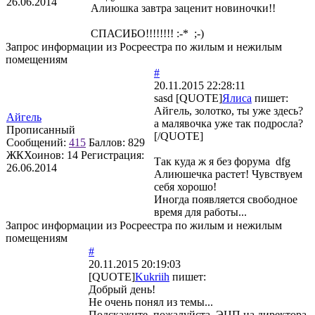
26.06.2014
Алиюшка завтра заценит новиночки!!
СПАСИБО!!!!!!!! :-* ;-)
Запрос информации из Росреестра по жилым и нежилым
помещениям
#
20.11.2015 22:28:11
sasd [QUOTE]
Ялиса
пишет:
Айгель, золотко, ты уже здесь?
Айгель
а малявочка уже так подросла?
Прописанный
[/QUOTE]
Сообщений:
415
Баллов:
829
ЖКХоинов: 14
Регистрация:
Так куда ж я без форума dfg
26.06.2014
Алиюшечка растет! Чувствуем
себя хорошо!
Иногда появляется свободное
время для работы...
Запрос информации из Росреестра по жилым и нежилым
помещениям
#
20.11.2015 20:19:03
[QUOTE]
Kukriih
пишет:
Добрый день!
Не очень понял из темы...
Подскажите, пожалуйста, ЭЦП на директора