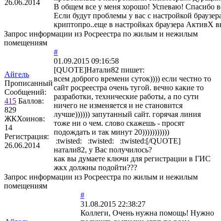
26.06.2014
В общем все у меня хорошо! Успеваю! Спасибо в
Если будут проблемы у вас с настройкой браузер
криптопро..еще в настройках браузера АктивХ вкл
Запрос информации из Росреестра по жилым и нежилым
помещениям
#
01.09.2015 09:16:58
[QUOTE]
Натали82
пишет:
Айгель
всем доброго времени суток)))) если честно то
Прописанный
сайт росреестра очень тугой. вечно какие то
Сообщений:
разработки, технические работы, а по сути
415
Баллов:
ничего не изменяется и не становится
829
лучше)))))) запутанный сайт. горячая линия
ЖКХоинов:
тоже ни о чем. слово скажешь - просят
14
подождать и так минут 20)))))))))))
Регистрация:
:twisted: :twisted: :twisted:[/QUOTE]
26.06.2014
натали82, у Вас получилось?
как вы думаете ключи для регистрации в ГИС
жкх должны подойти???
Запрос информации из Росреестра по жилым и нежилым
помещениям
#
31.08.2015 22:38:27
Коллеги, Очень нужна помощь! Нужно