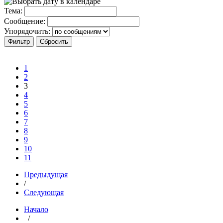
Тема:
Сообщение:
Упорядочить:
1
2
3
4
5
6
7
8
9
10
11
Предыдущая
/
Следующая
Начало
/