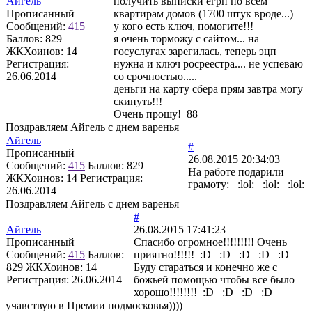
Айгель
получить выписки егрп по всем
Прописанный
квартирам домов (1700 штук вроде...)
Сообщений:
415
у кого есть ключ, помогите!!!
Баллов:
829
я очень торможу с сайтом... на
ЖКХоинов: 14
госуслугах зарегилась, теперь эцп
Регистрация:
нужна и ключ росреестра.... не успеваю
26.06.2014
со срочностью.....
деньги на карту сбера прям завтра могу
скинуть!!!
Очень прошу! 88
Поздравляем Айгель с днем варенья
Айгель
#
Прописанный
26.08.2015 20:34:03
Сообщений:
415
Баллов:
829
На работе подарили
ЖКХоинов: 14
Регистрация:
грамоту: :lol: :lol: :lol:
26.06.2014
Поздравляем Айгель с днем варенья
#
Айгель
26.08.2015 17:41:23
Прописанный
Спасибо огромное!!!!!!!!! Очень
Сообщений:
415
Баллов:
приятно!!!!!! :D :D :D :D :D
829
ЖКХоинов: 14
Буду стараться и конечно же с
Регистрация:
26.06.2014
божьей помощью чтобы все было
хорошо!!!!!!!! :D :D :D :D
учавствую в Премии подмосковья))))