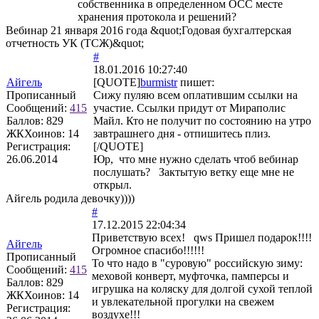
собственника в определенном ОСС месте
хранения протокола и решений?
Вебинар 21 января 2016 года &quot;Годовая бухгалтерская
отчетность УК (ТСЖ)&quot;
#
18.01.2016 10:27:40
Айгель
[QUOTE]
burmistr
пишет:
Прописанный
Сижу пуляю всем оплатившим ссылки на
Сообщений:
415
участие. Ссылки придут от Мираполис
Баллов:
829
Майл. Кто не получит по состоянию на утро
ЖКХоинов: 14
завтрашнего дня - отпишитесь плиз.
Регистрация:
[/QUOTE]
26.06.2014
Юр, что мне нужно сделать чтоб вебинар
послушать? Зактытую ветку еще мне не
открыл.
Айгель родила девочку))))
#
17.12.2015 22:04:34
Приветствую всех! qws Пришел подарок!!!!
Айгель
Огромное спасибо!!!!!!
Прописанный
То что надо в "суровую" российскую зиму:
Сообщений:
415
меховой конверт, муфточка, памперсы и
Баллов:
829
игрушка на коляску для долгой сухой теплой
ЖКХоинов: 14
и увлекательной прогулки на свежем
Регистрация:
воздухе!!!