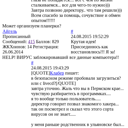
сталкиваемся... все для чего-то нужно)))
Завтра позвоню директору.. что там решили)))
Всем спасибо за помощь, сочувствие и обмен
опытом!!!!!!
Может организуем планерки?
Айгель
#
Прописанный
24.08.2015 19:52:29
Сообщений:
415
Баллов:
829
Крутая идея!
ЖКХоинов: 14
Регистрация:
Присоединюсь как
26.06.2014
восстановлюсь!!! Я за!
HELP! ВИРУС заблокировавший все данные компьютера!!
#
24.08.2015 19:43:29
[QUOTE]
Клабер
пишет:
в безопасном режиме пробовали загрузиться?
или с livecd?[/QUOTE]
завтра уточню. Жаль что вы в Пермском крае...
чувствую разбираетесь в программках....
я то вообще только пользователь.....
директор говорит позвал знакомого хакера...
так он посмотрел и сказал что этого сорта
вирусов он не знает.....
у меня раньше родственник в ульяновске был...