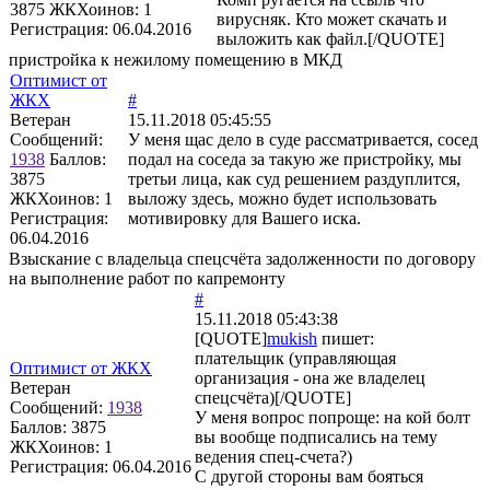
3875
ЖКХоинов: 1
вирусняк. Кто может скачать и
Регистрация:
06.04.2016
выложить как файл.[/QUOTE]
пристройка к нежилому помещению в МКД
Оптимист от
ЖКХ
#
Ветеран
15.11.2018 05:45:55
Сообщений:
У меня щас дело в суде рассматривается, сосед
1938
Баллов:
подал на соседа за такую же пристройку, мы
3875
третьи лица, как суд решением раздуплится,
ЖКХоинов: 1
выложу здесь, можно будет использовать
Регистрация:
мотивировку для Вашего иска.
06.04.2016
Взыскание с владельца спецсчёта задолженности по договору
на выполнение работ по капремонту
#
15.11.2018 05:43:38
[QUOTE]
mukish
пишет:
плательщик (управляющая
Оптимист от ЖКХ
организация - она же владелец
Ветеран
спецсчёта)[/QUOTE]
Сообщений:
1938
У меня вопрос попроще: на кой болт
Баллов:
3875
вы вообще подписались на тему
ЖКХоинов: 1
ведения спец-счета?)
Регистрация:
06.04.2016
С другой стороны вам бояться