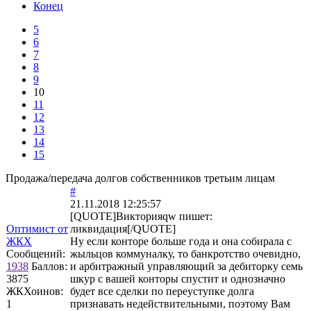
Конец
5
6
7
8
9
10
11
12
13
14
15
Продажа/передача долгов собственников третьим лицам
#
21.11.2018 12:25:57
[QUOTE]
Викторияqw
пишет:
Оптимист от
ликвидация[/QUOTE]
ЖКХ
Ну если конторе больше года и она собирала с
Сообщений:
жыльцов коммуналку, то банкротство очевидно,
1938
Баллов:
и арбитражный управляющий за дебиторку семь
3875
шкур с вашей конторы спустит и однозначно
ЖКХоинов:
будет все сделки по переуступке долга
1
признавать недействительными, поэтому Вам