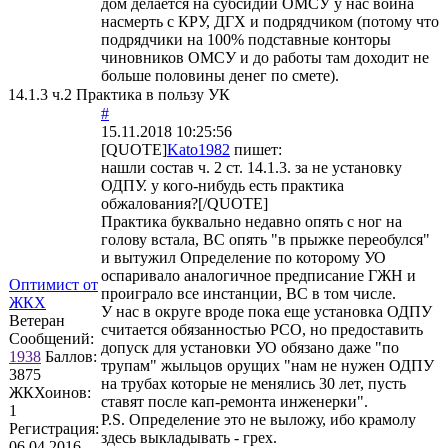
дом делается на субсидии ОМСУ у нас война
насмерть с КРУ, ДГХ и подрядчиком (потому что
подрядчики на 100% подставные конторы
чиновников ОМСУ и до работы там доходит не
больше половины денег по смете).
14.1.3 ч.2 Практика в пользу УК
#
15.11.2018 10:25:56
[QUOTE]
Kato1982
пишет:
нашли состав ч. 2 ст. 14.1.3. за не установку
ОДПУ. у кого-нибудь есть практика
обжалования?[/QUOTE]
Практика буквально недавно опять с ног на
голову встала, ВС опять "в прыжке переобулся"
и вытужил Определение по которому УО
оспаривало аналогичное предписание ГЖН и
Оптимист от
проиграло все инстанции, ВС в том числе.
ЖКХ
У нас в округе вроде пока еще установка ОДПУ
Ветеран
считается обязанностью РСО, но предоставить
Сообщений:
допуск для установки УО обязано даже "по
1938
Баллов:
трупам" жыльцов орущих "нам не нужен ОДПУ
3875
на трубах которые не менялись 30 лет, пусть
ЖКХоинов:
ставят после кап-ремонта инженерки".
1
P.S. Определение это не выложу, ибо крамолу
Регистрация:
здесь выкладывать - грех.
06.04.2016