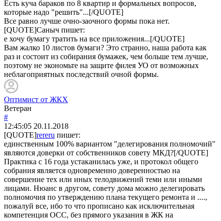
Есть куча бараков по 8 квартир и формальных вопросов,
которые надо "решить"...[/QUOTE]
Все равно лучше очно-заочного формы пока нет.
[QUOTE]
Саныч
пишет:
е хочу бумагу тратить на все приложения...[/QUOTE]
Вам жалко 10 листов бумаги? Это странно, наша работа как
раз и состоит из собирания бумажек, чем больше тем лучше,
поэтому не экономьте на защите филея УО от возможных
неблагоприятных последствий очной формы.
Оптимист от ЖКХ
Ветеран
#
12:45:05
20.11.2018
[QUOTE]
rereru
пишет:
единственным 100% вариантом "делегирования полномочий"
являются доверки от собственников совету МКД?[/QUOTE]
Практика с 16 года устаканилась уже, и протокол общего
собрания является одновременно доверенностью на
совершение тех или иных телодвижений теми или иными
лицами. Нюанс в другом, совету дома можно делегировать
полномочия по утверждению плана текущего ремонта и ....,
пожалуй все, ибо то что прописано как исключительная
компетенция ОСС, без прямого указания в ЖК на