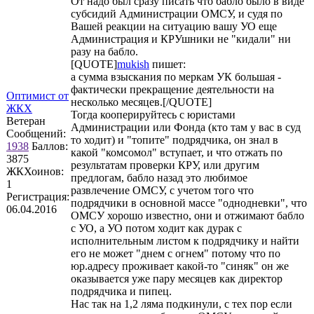
От надо был сразу писать что бабло было в виде
субсидий Администрации ОМСУ, и судя по
Вашей реакции на ситуацию вашу УО еще
Администрация и КРУшники не "кидали" ни
разу на бабло.
[QUOTE]
mukish
пишет:
а сумма взыскания по меркам УК большая -
фактически прекращение деятельности на
Оптимист от
несколько месяцев.[/QUOTE]
ЖКХ
Тогда кооперируйтесь с юристами
Ветеран
Администрации или Фонда (кто там у вас в суд
Сообщений:
то ходит) и "топите" подрядчика, он знал в
1938
Баллов:
какой "комсомол" вступает, и что отжать по
3875
результатам проверки КРУ, или другим
ЖКХоинов:
предлогам, бабло назад это любимое
1
развлечение ОМСУ, с учетом того что
Регистрация:
подрядчики в основной массе "однодневки", что
06.04.2016
ОМСУ хорошо известно, они и отжимают бабло
с УО, а УО потом ходит как дурак с
исполнительным листом к подрядчику и найти
его не может "днем с огнем" потому что по
юр.адресу проживает какой-то "синяк" он же
оказывается уже пару месяцев как директор
подрядчика и пипец.
Нас так на 1,2 ляма подкинули, с тех пор если