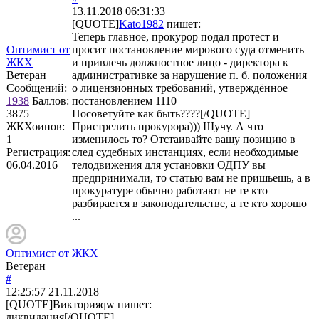
13.11.2018 06:31:33
[QUOTE]
Kato1982
пишет:
Теперь главное, прокурор подал протест и
Оптимист от
просит постановление мирового суда отменить
ЖКХ
и привлечь должностное лицо - директора к
Ветеран
административке за нарушение п. б. положения
Сообщений:
о лицензионных требований, утверждённое
1938
Баллов:
постановлением 1110
3875
Посоветуйте как быть????[/QUOTE]
ЖКХоинов:
Пристрелить прокурора))) Шучу. А что
1
изменилось то? Отстаивайте вашу позицию в
Регистрация:
след судебных инстанциях, если необходимые
06.04.2016
телодвижения для установки ОДПУ вы
предпринимали, то статью вам не пришьешь, а в
прокуратуре обычно работают не те кто
разбирается в законодательстве, а те кто хорошо
...
Оптимист от ЖКХ
Ветеран
#
12:25:57
21.11.2018
[QUOTE]
Викторияqw
пишет:
ликвидация[/QUOTE]