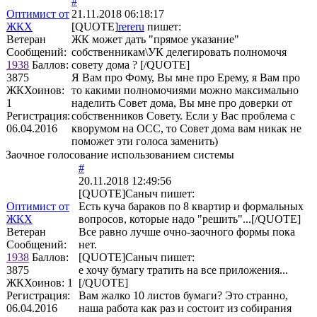
#
Оптимист от
21.11.2018 06:18:17
ЖКХ
[QUOTE]
rereru
пишет:
Ветеран
ЖК может дать "прямое указание"
Сообщений:
собственникам\УК делегировать полномочя
1938
Баллов:
совету дома ? [/QUOTE]
3875
Я Вам про Фому, Вы мне про Ерему, я Вам про
ЖКХоинов:
то какими полномочиями можно максимально
1
наделить Совет дома, Вы мне про доверки от
Регистрация:
собственников Совету. Если у Вас проблема с
06.04.2016
кворумом на ОСС, то Совет дома вам никак не
поможет эти голоса заменить)
Заочное голосование использованием системы
#
20.11.2018 12:49:56
[QUOTE]
Саныч
пишет:
Оптимист от
Есть куча бараков по 8 квартир и формальных
ЖКХ
вопросов, которые надо "решить"...[/QUOTE]
Ветеран
Все равно лучше очно-заочного формы пока
Сообщений:
нет.
1938
Баллов:
[QUOTE]
Саныч
пишет:
3875
е хочу бумагу тратить на все приложения...
ЖКХоинов: 1
[/QUOTE]
Регистрация:
Вам жалко 10 листов бумаги? Это странно,
06.04.2016
наша работа как раз и состоит из собирания