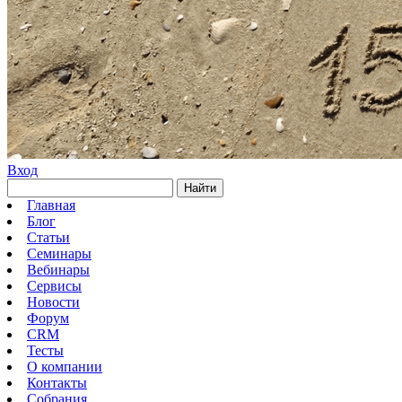
Вход
Найти
Главная
Блог
Статьи
Семинары
Вебинары
Сервисы
Новости
Форум
CRM
Тесты
О компании
Контакты
Собрания