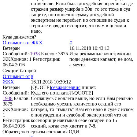
но меньше. Если была досудебная переписка где
отражен размер ущерба в 30к, то это тоже в суд
тащите, оно конечно сумму досудебной
экспертизы не перебьет, но отношение судьи к
терпиле изрядно испортит, что вам в целом и
надо.
Куда движемся?
Оптимист от ЖКХ
#
Ветеран
16.11.2018 10:43:13
Сообщений:
1938
Баллов:
3875
И за рекламные конструкции
ЖКХоинов: 1
Регистрация:
поди денежки капают, не дом,
06.04.2016
а мечта.
Секции батарей
Оптимист от
#
ЖКХ
16.11.2018 10:39:12
Ветеран
[QUOTE]
севжилсервис
пишет:
Сообщений:
Куда его потыкать?[/QUOTE]
1938
Баллов:
Соглашусь с коллега выше, но если Вам реально
3875
необходимо урезать количество секций его
ЖКХоинов:
батарей, то "тыкать" Вам его надо в суде с иском
1
о понуждении и судебной экспертизой что он
Регистрация:
косепорище навтыкал себе батареи по 15
06.04.2016
секций, когда ему хватит и 7-8.
Образец экспертизы состояния ОДИ