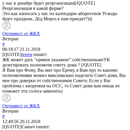
у нас в декабре будет реорганизация[/QUOTE]
Реорганизация в какой форме?
Это как написать у нас по календарю аборигенов Уганды
будет праздник, Дед Мороз к нам приедет?)))
Оптимист от ЖКХ
Ветеран
#
06:18:17
21.11.2018
[QUOTE]
rereru
пишет:
ЖК может дать "прямое указание" собственникам\УК
делегировать полномочя совету дома ? [/QUOTE]
Я Вам про Фому, Вы мне про Ерему, я Вам про то какими
полномочиями можно максимально наделить Совет дома, Вы
мне про доверки от собственников Совету. Если у Вас
проблема с кворумом на ОСС, то Совет дома вам никак не
поможет эти голоса заменить)
Оптимист от ЖКХ
Ветеран
#
12:49:56
20.11.2018
[QUOTE]
Саныч
пишет: