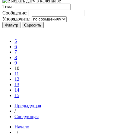
Тема:
Сообщение:
Упорядочить:
5
6
7
8
9
10
11
12
13
14
15
Предыдущая
/
Следующая
Начало
/