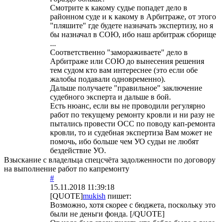
Смотрите к какому судье попадет дело в
районном суде и к какому в Арбитраже, от этого
"пляшите" где будете назначать экспертизу, но я
бы назначал в СОЮ, ибо наш арбитраж сборище
...
Соответственно "замораживаете" дело в
Арбитраже или СОЮ до вынесения решения
тем судом кто вам интереснее (это если обе
жалобы подавали одновременно).
Дальше получаете "правильное" заключение
судебного эксперта и дальше в бой.
Есть нюанс, если вы не проводили регулярно
работ по текущему ремонту кровли и ни разу не
пытались провести ОСС по поводу кап-ремонта
кровли, то и судебная экспертиза Вам может не
помочь, ибо больше чем УО судьи не любят
бездействие УО.
Взыскание с владельца спецсчёта задолженности по договору
на выполнение работ по капремонту
#
15.11.2018 11:39:18
[QUOTE]
mukish
пишет:
Возможно, хотя скорее с бюджета, поскольку это
были не деньги фонда. [/QUOTE]