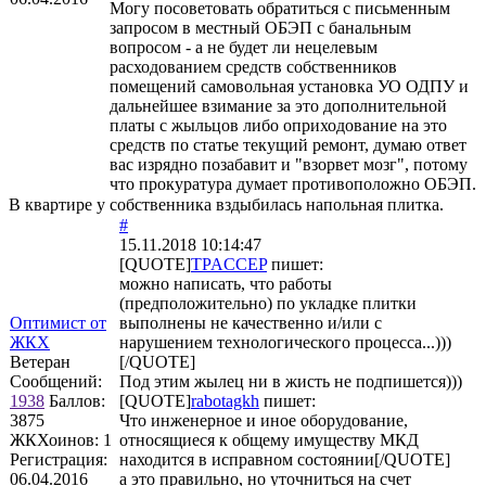
Могу посоветовать обратиться с письменным
запросом в местный ОБЭП с банальным
вопросом - а не будет ли нецелевым
расходованием средств собственников
помещений самовольная установка УО ОДПУ и
дальнейшее взимание за это дополнительной
платы с жыльцов либо оприходование на это
средств по статье текущий ремонт, думаю ответ
вас изрядно позабавит и "взорвет мозг", потому
что прокуратура думает противоположно ОБЭП.
В квартире у собственника вздыбилась напольная плитка.
#
15.11.2018 10:14:47
[QUOTE]
TPACCEP
пишет:
можно написать, что работы
(предположительно) по укладке плитки
Оптимист от
выполнены не качественно и/или с
ЖКХ
нарушением технологического процесса...)))
Ветеран
[/QUOTE]
Сообщений:
Под этим жылец ни в жисть не подпишется)))
1938
Баллов:
[QUOTE]
rabotagkh
пишет:
3875
Что инженерное и иное оборудование,
ЖКХоинов: 1
относящиеся к общему имуществу МКД
Регистрация:
находится в исправном состоянии[/QUOTE]
06.04.2016
а это правильно, но уточниться на счет