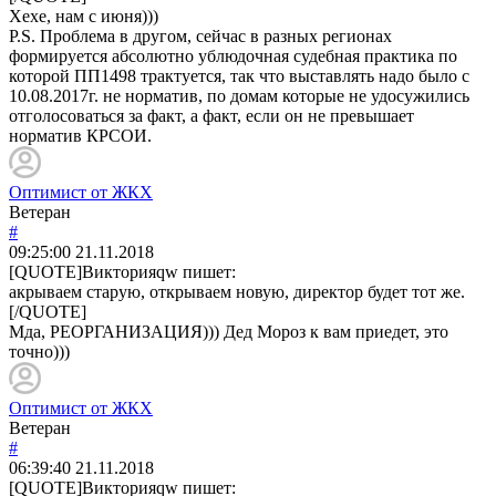
Хехе, нам с июня)))
P.S. Проблема в другом, сейчас в разных регионах
формируется абсолютно ублюдочная судебная практика по
которой ПП1498 трактуется, так что выставлять надо было с
10.08.2017г. не норматив, по домам которые не удосужились
отголосоваться за факт, а факт, если он не превышает
норматив КРСОИ.
Оптимист от ЖКХ
Ветеран
#
09:25:00
21.11.2018
[QUOTE]
Викторияqw
пишет:
акрываем старую, открываем новую, директор будет тот же.
[/QUOTE]
Мда, РЕОРГАНИЗАЦИЯ))) Дед Мороз к вам приедет, это
точно)))
Оптимист от ЖКХ
Ветеран
#
06:39:40
21.11.2018
[QUOTE]
Викторияqw
пишет: