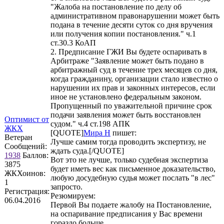
"Жалоба на постановление по делу об
административном правонарушении может быть
подана в течение десяти суток со дня вручения
или получения копии постановления." ч.1
ст.30.3 КоАП
2. Предписание ГЖИ Вы будете оспаривать в
Арбитраже "Заявление может быть подано в
арбитражный суд в течение трех месяцев со дня,
когда гражданину, организации стало известно о
нарушении их прав и законных интересов, если
иное не установлено федеральным законом.
Пропущенный по уважительной причине срок
подачи заявления может быть восстановлен
Оптимист от
судом." ч.4 ст.198 АПК
ЖКХ
[QUOTE]
Мира Н
пишет:
Ветеран
Лучше самим тогда проводить экспертизу, не
Сообщений:
ждать суда.[/QUOTE]
1938
Баллов:
Вот это не лучше, только судебная экспертиза
3875
будет иметь вес как письменное доказательство,
ЖКХоинов:
любую досудебную судья может послать "в лес"
1
запросто.
Регистрация:
Резюмируем:
06.04.2016
Первой Вы подаете жалобу на Постановление,
на оспаривание предписания у Вас времени
гораздо больше.