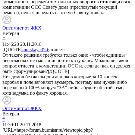
возможность передачи тех или иных вопросов относящихся к
компетенции ОСС Совету дома (пресловутый текущий
ремонт), нельзя передать на откуп Совету, никак.
Оптимист от ЖКХ
Ветеран
#
11:46:20
20.11.2018
[QUOTE]
morskaya35-6
пишет:
От такого решения требуется только одно - чтобы единицы
несогласных не смогли испортить эту кашу. Можно ли такой
вопрос отнести к компетенции ОСС и, если да, как он должен
быть сформулирован?[/QUOTE]
Нет домов без жыльцов-гавнюков которые за 10 копеек
воробья в поле загоняют вусмерть, поэтому вам нужен либо
нереальный 100% кворум "ЗА" либо забудьте об этой теме,
хотя задумка по факту хорошая.
Оптимист от ЖКХ
Ветеран
#
11:39:11
20.11.2018
[URL=https://forum.burmistr.ru/viewtopic.php?