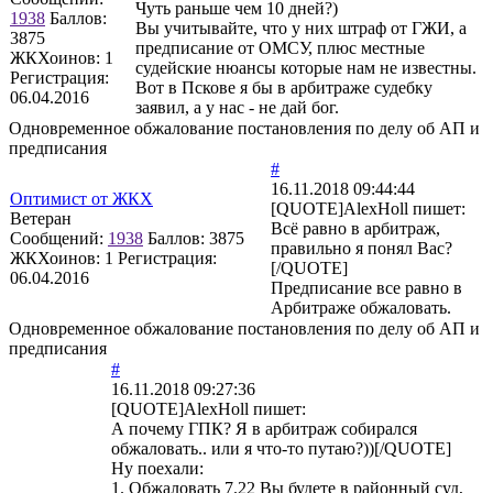
Чуть раньше чем 10 дней?)
1938
Баллов:
Вы учитывайте, что у них штраф от ГЖИ, а
3875
предписание от ОМСУ, плюс местные
ЖКХоинов: 1
судейские нюансы которые нам не известны.
Регистрация:
Вот в Пскове я бы в арбитраже судебку
06.04.2016
заявил, а у нас - не дай бог.
Одновременное обжалование постановления по делу об АП и
предписания
#
16.11.2018 09:44:44
Оптимист от ЖКХ
[QUOTE]
AlexHoll
пишет:
Ветеран
Всё равно в арбитраж,
Сообщений:
1938
Баллов:
3875
правильно я понял Вас?
ЖКХоинов: 1
Регистрация:
[/QUOTE]
06.04.2016
Предписание все равно в
Арбитраже обжаловать.
Одновременное обжалование постановления по делу об АП и
предписания
#
16.11.2018 09:27:36
[QUOTE]
AlexHoll
пишет:
А почему ГПК? Я в арбитраж собирался
обжаловать.. или я что-то путаю?))[/QUOTE]
Ну поехали:
1. Обжаловать 7.22 Вы будете в районный суд,