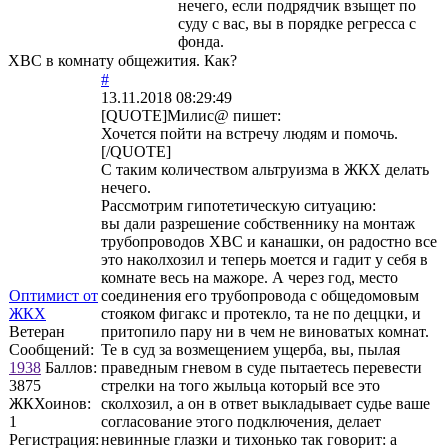
нечего, если подрядчик взыщет по
суду с вас, вы в порядке регресса с
фонда.
ХВС в комнату общежития. Как?
#
13.11.2018 08:29:49
[QUOTE]
Милис@
пишет:
Хочется пойти на встречу людям и помочь.
[/QUOTE]
С таким количеством альтруизма в ЖКХ делать
нечего.
Рассмотрим гипотетическую ситуацию:
вы дали разрешение собственнику на монтаж
трубопроводов ХВС и канашки, он радостно все
это наколхозил и теперь моется и гадит у себя в
комнате весь на мажоре. А через год, место
Оптимист от
соединения его трубопровода с общедомовым
ЖКХ
стояком фигакс и протекло, та не по деццки, и
Ветеран
притопило пару ни в чем не виноватых комнат.
Сообщений:
Те в суд за возмещением ущерба, вы, пылая
1938
Баллов:
праведным гневом в суде пытаетесь перевести
3875
стрелки на того жыльца который все это
ЖКХоинов:
сколхозил, а он в ответ выкладывает судье ваше
1
согласование этого подключения, делает
Регистрация:
невинные глазки и тихонько так говорит: а