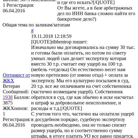
и где его искать?[/QUOTE]
1
Регистрация:
От Вы жгете, а в базе арбитражных
06.04.2016
дел по ИНН банка сложно найти его
банкротное дело?)
Общая тема по заливам/затопам
#
19.11.2018 12:18:59
[QUOTE]
ribbentrop
пишет:
Изначально мы договаривались на сумму 30 тыс.
и готовы были оплатить, но потом по совету
умных людей сын делает экспертизу которая
вместо 30 т.р. считает ему ущерб на 100 т.р.
(мебель +отделка) Он естественно несет нам
Оптимист от
новую претензию (от имени отца) + оплата за
ЖКХ
экспертизу. Мы его культурно посылаем в суд,
Ветеран
20 т.р. все же оплачиваем на счет собственника
Сообщений:
(частично возмещаем ущерб). Собственник
1938
Баллов:
обратился в суд, где как обычно в иске насчитал
3875
и штраф за добровольное неисполнение, и
ЖКХоинов:
расходы и т.д.[/QUOTE]
1
С учетом того что, частично вы оплатили ущерб
Регистрация:
в досудебном порядке, судебную экспертизу
06.04.2016
проводить необходимо, она не только снизит
размер ущерба, но и соответственно сумму
штрафа, в итоге платить УО все равно придется,