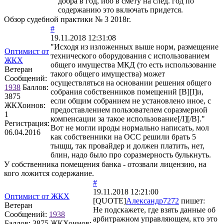
добра в год, ибо в смету на след. год по
содержанию это включать придется.
Обзор судебной практики № 3 2018г.
#
19.11.2018 12:31:08
"Исходя из изложенных выше норм, размещение
Оптимист от
технического оборудования с использованием
ЖКХ
общего имущества МКД (то есть использование
Ветеран
такого общего имущества) может
Сообщений:
осуществляться на основании решения общего
1938
Баллов:
собрания собственников помещений [B][I]и,
3875
если общим собранием не установлено иное, с
ЖКХоинов:
предоставлением пользователем соразмерной
1
компенсации за такое использование[/I][/B]."
Регистрация:
Вот не могли ироды нормально написать, мол
06.04.2016
как собственники на ОСС решили брать 5
тыщщ, так провайдер и должен платить, нет,
блин, надо было про соразмерность булькнуть.
У собственника помещения банка - отозвали лицензию, на
кого ложится содержание.
#
19.11.2018 12:21:00
Оптимист от ЖКХ
[QUOTE]
Александр7272
пишет:
Ветеран
Не подскажете, где взять данные об
Сообщений:
1938
арбитражном управляющем, кто это
Баллов:
3875
ЖКХоинов: