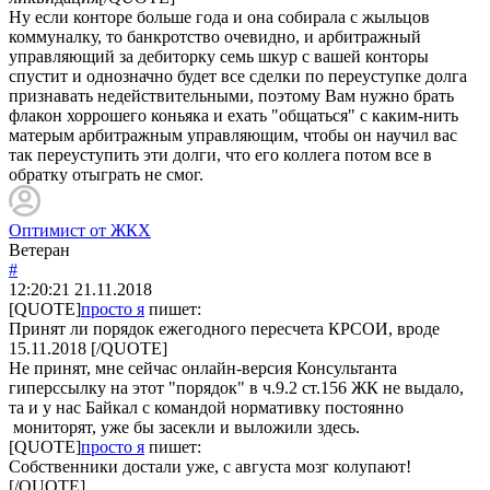
Ну если конторе больше года и она собирала с жыльцов
коммуналку, то банкротство очевидно, и арбитражный
управляющий за дебиторку семь шкур с вашей конторы
спустит и однозначно будет все сделки по переуступке долга
признавать недействительными, поэтому Вам нужно брать
флакон хоррошего коньяка и ехать "общаться" с каким-нить
матерым арбитражным управляющим, чтобы он научил вас
так переуступить эти долги, что его коллега потом все в
обратку отыграть не смог.
Оптимист от ЖКХ
Ветеран
#
12:20:21
21.11.2018
[QUOTE]
просто я
пишет:
Принят ли порядок ежегодного пересчета КРСОИ, вроде
15.11.2018 [/QUOTE]
Не принят, мне сейчас онлайн-версия Консультанта
гиперссылку на этот "порядок" в ч.9.2 ст.156 ЖК не выдало,
та и у нас Байкал с командой нормативку постоянно
мониторят, уже бы засекли и выложили здесь.
[QUOTE]
просто я
пишет:
Собственники достали уже, с августа мозг колупают!
[/QUOTE]