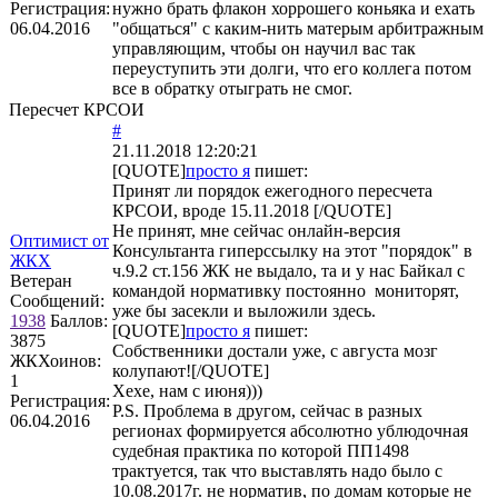
Регистрация:
нужно брать флакон хоррошего коньяка и ехать
06.04.2016
"общаться" с каким-нить матерым арбитражным
управляющим, чтобы он научил вас так
переуступить эти долги, что его коллега потом
все в обратку отыграть не смог.
Пересчет КРСОИ
#
21.11.2018 12:20:21
[QUOTE]
просто я
пишет:
Принят ли порядок ежегодного пересчета
КРСОИ, вроде 15.11.2018 [/QUOTE]
Не принят, мне сейчас онлайн-версия
Оптимист от
Консультанта гиперссылку на этот "порядок" в
ЖКХ
ч.9.2 ст.156 ЖК не выдало, та и у нас Байкал с
Ветеран
командой нормативку постоянно мониторят,
Сообщений:
уже бы засекли и выложили здесь.
1938
Баллов:
[QUOTE]
просто я
пишет:
3875
Собственники достали уже, с августа мозг
ЖКХоинов:
колупают![/QUOTE]
1
Хехе, нам с июня)))
Регистрация:
P.S. Проблема в другом, сейчас в разных
06.04.2016
регионах формируется абсолютно ублюдочная
судебная практика по которой ПП1498
трактуется, так что выставлять надо было с
10.08.2017г. не норматив, по домам которые не