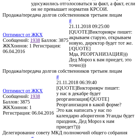
удосужились отголосоваться за факт, а факт, если
он не превышает норматив КРСОИ.
Продажа/передача долгов собственников третьим лицам
#
21.11.2018 09:25:00
[QUOTE]
Викторияqw
пишет:
Оптимист от ЖКХ
акрываем старую, открываем
Сообщений:
1938
Баллов:
3875
новую, директор будет тот же.
ЖКХоинов: 1
Регистрация:
[/QUOTE]
06.04.2016
Мда, РЕОРГАНИЗАЦИЯ)))
Дед Мороз к вам приедет, это
точно)))
Продажа/передача долгов собственников третьим лицам
#
21.11.2018 06:39:40
[QUOTE]
Викторияqw
пишет:
Оптимист от ЖКХ
у нас в декабре будет
Сообщений:
1938
реорганизация[/QUOTE]
Баллов:
3875
Реорганизация в какой форме?
ЖКХоинов: 1
Это как написать у нас по
Регистрация:
06.04.2016
календарю аборигенов Уганды будет
праздник, Дед Мороз к нам
приедет?)))
Делегирование совету МКД полномочий общего собрания