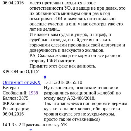
06.04.2016
место протечки находится в зоне
ответственности УО, я ващще не при делах, это
их обязанность минимум один раз в год
осматривать ОИ и выявлять потенциально
опасные участки, а они у нас осмотры уже сто
лет не делали...
И впаяяет вам судья и ущерб, и штраф, и
судебные расходы, и пайдете вы плакать
горючими слезами проклиная свой альтруизм и
доверчивость и паскудство жыльцов.
P.S. Сколько жыльца не корми он все равно в
сторону ГЖИ смотрит.
Примите этот факт как данность.
КРСОИ по ОДПУ
#
Оптимист от ЖКХ
13.11.2018 06:55:10
Ветеран
Ну наконец-то, псковские тепловики
Сообщений:
1938
разродились касационной жалобой по
Баллов:
3875
этому делу А52-486/2018.
ЖКХоинов: 1
Так что запасаемся поп-корном и держим
Регистрация:
кулаки за наших коллег, ибо практика
06.04.2016
уровня округа это не хухры-мухры,
просто так не отмахнешься)
14.1.3 ч.2 Практика в пользу УК
#