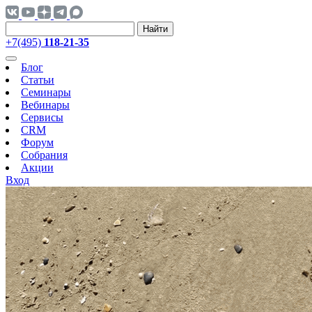
Найти
+7(495)
118-21-35
Блог
Статьи
Семинары
Вебинары
Сервисы
CRM
Форум
Собрания
Акции
Вход