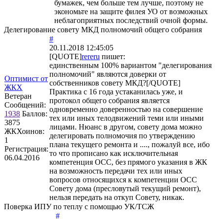
бумажек, чем больше тем лучше, поэтому не
экономьте на защите филея УО от возможных
неблагоприятных последствий очной формы.
Делегирование совету МКД полномочий общего собрания
#
20.11.2018 12:45:05
[QUOTE]
rereru
пишет:
единственным 100% вариантом "делегирования
полномочий" являются доверки от
Оптимист от
собственников совету МКД?[/QUOTE]
ЖКХ
Практика с 16 года устаканилась уже, и
Ветеран
протокол общего собрания является
Сообщений:
одновременно доверенностью на совершение
1938
Баллов:
тех или иных телодвижений теми или иными
3875
лицами. Нюанс в другом, совету дома можно
ЖКХоинов:
делегировать полномочия по утверждению
1
плана текущего ремонта и ...., пожалуй все, ибо
Регистрация:
то что прописано как исключительная
06.04.2016
компетенция ОСС, без прямого указания в ЖК
на возможность передачи тех или иных
вопросов относящихся к компетенции ОСС
Совету дома (пресловутый текущий ремонт),
нельзя передать на откуп Совету, никак.
Поверка ИПУ по теплу с помощью УК/ТСЖ
#