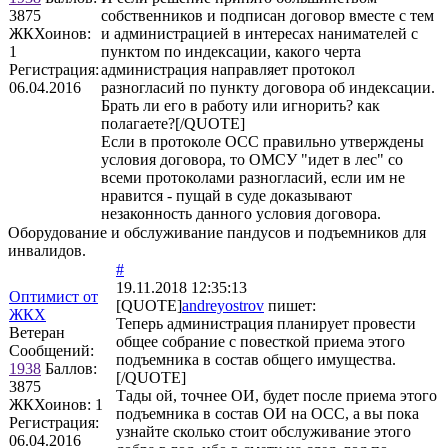
3875
собственников и подписан договор вместе с тем
ЖКХоинов:
и администрацией в интересах нанимателей с
1
пунктом по индексации, какого черта
Регистрация:
администрация направляет протокол
06.04.2016
разногласий по пункту договора об индексации.
Брать ли его в работу или игнорить? как
полагаете?[/QUOTE]
Если в протоколе ОСС правильно утверждены
условия договора, то ОМСУ "идет в лес" со
всеми протоколами разногласий, если им не
нравится - пущай в суде доказывают
незаконность данного условия договора.
Оборудование и обслуживание пандусов и подъемников для
инвалидов.
#
19.11.2018 12:35:13
Оптимист от
[QUOTE]
andreyostrov
пишет:
ЖКХ
Теперь администрация планирует провести
Ветеран
общее собрание с повесткой приема этого
Сообщений:
подъемника в состав общего имущества.
1938
Баллов:
[/QUOTE]
3875
Тады ой, точнее ОИ, будет после приема этого
ЖКХоинов: 1
подъемника в состав ОИ на ОСС, а вы пока
Регистрация:
узнайте сколько стоит обслуживание этого
06.04.2016