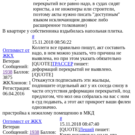
перекрытий все равно надо, в судах сидят
юристы, а не инженеры или строители,
поэтому акты нужно писать "доступным"
языком исключающим двоякое либо
расширенное толкование)
В квартире у собственника вздыбилась напольная плитка.
#
15.11.2018 08:56:22
Коллеги все правильно пишут, акт составить
Оптимист от
надо, в нем можно указать, что причина не
ЖКХ
выявлена, но при этом указать обязательно
Ветеран
[QUOTE]
TPACCEP
пишет:
Сообщений:
деформаций перекрытий не выявлено.
1938
Баллов:
[/QUOTE]
3875
Откажутся подписывать эти жыльцы,
ЖКХоинов: 1
подпишите отдельный акт у их соседа снизу в
Регистрация:
части отсутствия деформации перекрытий, под
06.04.2016
предлогом, что мол она собралась на вас с ним
в суд подавать, а этот акт прикроет ваши филеи
однозначно.
пристройка к нежилому помещению в МКД
#
Оптимист от ЖКХ
15.11.2018 08:47:40
Ветеран
[QUOTE]
Леший
пишет:
Сообщений:
1938
Баллов:
Комп ругается на ссыль что