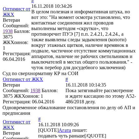
#
16.11.2018 10:34:26
Оптимист от
В целом полезная и информативная штука, но
ЖКХ
вот это: "На момент осмотра установлено, что
Ветеран
контактные соединения жил проводов
Сообщений:
выполнены методом «скрутки», что
1938
Баллов:
противоречит ПУЭ [7] п.п. 2.4.21, 2.4.24., а
3875
также выявлены следы задымления (копоти)
ЖКХоинов:
вокруг этажных щитков, наличие времянок в
1
подвале, частичное отсутствие коммутационных
Регистрация:
аппаратов, наличие не рабочих светильников и
06.04.2016
выключателей в местах общего пользования." -
чуток перебор для досудебного заключения)
Суд по сверхнормативу КР на СОИ
Оптимист от ЖКХ
#
Ветеран
16.11.2018 10:14:35
Сообщений:
1938
Баллов:
Пока затягивайте рассмотрение
3875
ЖКХоинов: 1
и ждите кассацию по этому А52-
Регистрация:
06.04.2016
486/2018 делу.
Одновременное обжалование постановления по делу об АП и
предписания
#
Оптимист от
16.11.2018 10:09:26
ЖКХ
[QUOTE]
Агата
пишет:
Ветеран
подавать чуть раньше[/QUOTE]
Сообщений: