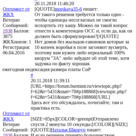
20.11.2018 11:46:20
Оптимист от
[QUOTE]
morskaya35-6
пишет:
ЖКХ
От такого решения требуется только одно -
Ветеран
чтобы единицы несогласных не смогли
Сообщений:
испортить эту кашу. Можно ли такой вопрос
1938
Баллов:
отнести к компетенции ОСС и, если да, как он
3875
должен быть сформулирован?[/QUOTE]
ЖКХоинов: 1
Нет домов без жыльцов-гавнюков которые за
Регистрация:
10 копеек воробья в поле загоняют вусмерть,
06.04.2016
поэтому вам нужен либо нереальный 100%
кворум "ЗА" либо забудьте об этой теме, хотя
задумка по факту хорошая.
ежегодная индексация размера платы СиР
#
20.11.2018 11:39:11
[URL=https://forum.burmistr.ru/viewtopic.php?
f=62&t=5431&start=70#p188868]viewtopic.php?
f=62&t=5431&start=70#p188868[/URL]
Здесь все это обсуждалось, почитайте, там и
практика есть.
Оптимист от
ЖКХ
[SIZE=85px][COLOR=greenpt]Отправлено
Ветеран
спустя 2 минуты 10 секунды:[/COLOR][/SIZE]
Сообщений:
[QUOTE]
Наталья Шкоруп
пишет:
1938
Баллов:
И если решение принято большинством