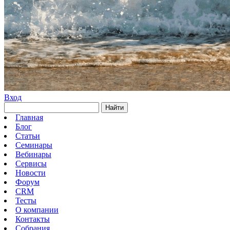
Вход
Найти
Главная
Блог
Статьи
Семинары
Вебинары
Сервисы
Новости
Форум
CRM
Тесты
О компании
Контакты
Собрания