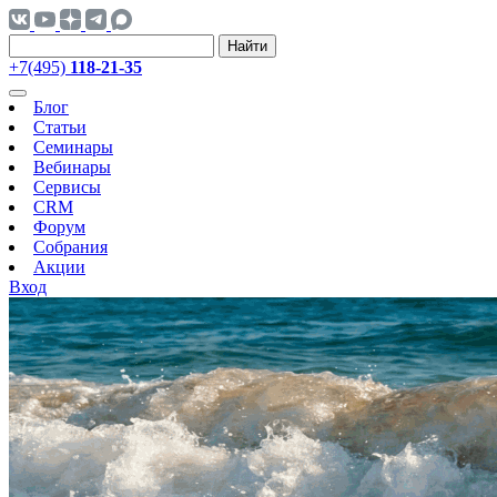
Найти
+7(495)
118-21-35
Блог
Статьи
Семинары
Вебинары
Сервисы
CRM
Форум
Собрания
Акции
Вход