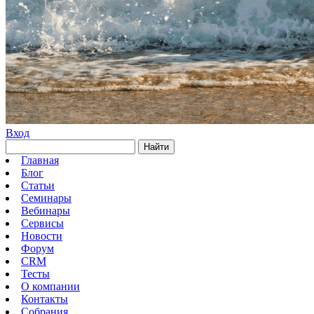
Вход
Найти
Главная
Блог
Статьи
Семинары
Вебинары
Сервисы
Новости
Форум
CRM
Тесты
О компании
Контакты
Собрания