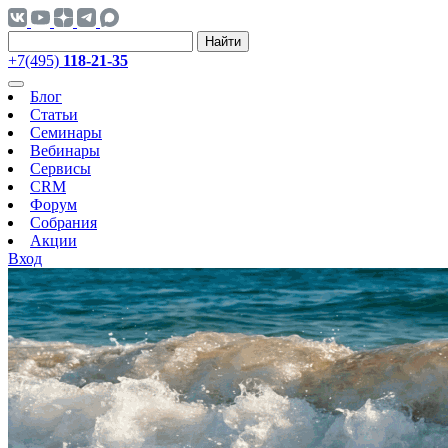
Найти
+7(495)
118-21-35
Блог
Статьи
Семинары
Вебинары
Сервисы
CRM
Форум
Собрания
Акции
Вход