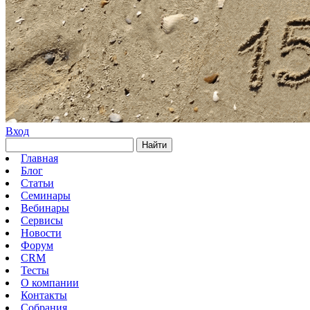
Вход
Найти
Главная
Блог
Статьи
Семинары
Вебинары
Сервисы
Новости
Форум
CRM
Тесты
О компании
Контакты
Собрания