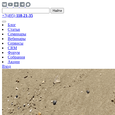
Найти
+7(495)
118-21-35
Блог
Статьи
Семинары
Вебинары
Сервисы
CRM
Форум
Собрания
Акции
Вход