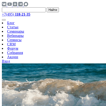
Найти
+7(495)
118-21-35
Блог
Статьи
Семинары
Вебинары
Сервисы
CRM
Форум
Собрания
Акции
Вход