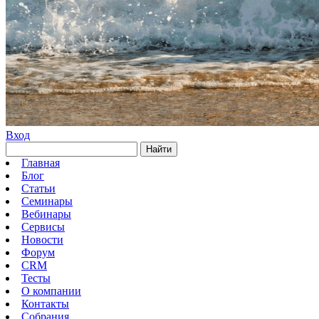
Вход
Найти
Главная
Блог
Статьи
Семинары
Вебинары
Сервисы
Новости
Форум
CRM
Тесты
О компании
Контакты
Собрания