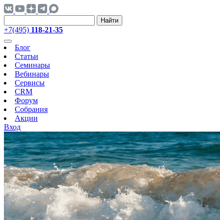
Найти
+7(495)
118-21-35
Блог
Статьи
Семинары
Вебинары
Сервисы
CRM
Форум
Собрания
Акции
Вход