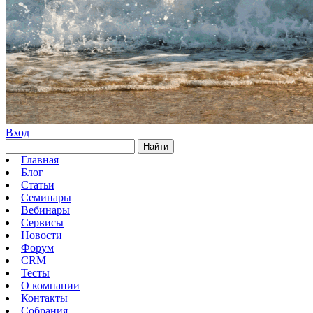
Вход
Найти
Главная
Блог
Статьи
Семинары
Вебинары
Сервисы
Новости
Форум
CRM
Тесты
О компании
Контакты
Собрания