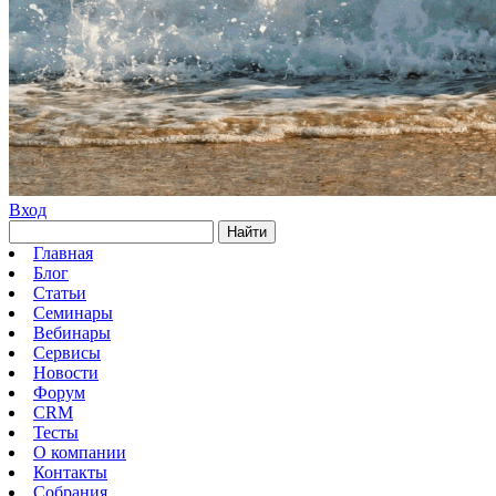
Вход
Найти
Главная
Блог
Статьи
Семинары
Вебинары
Сервисы
Новости
Форум
CRM
Тесты
О компании
Контакты
Собрания