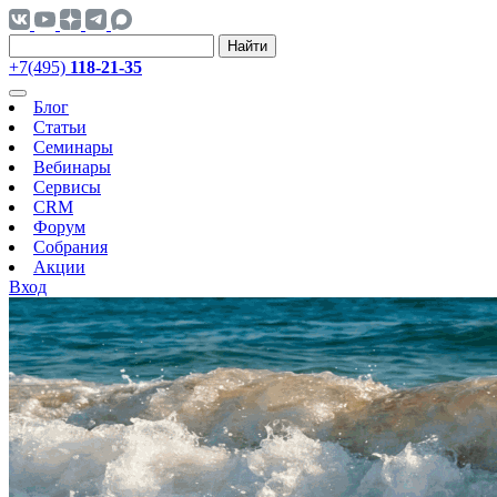
Найти
+7(495)
118-21-35
Блог
Статьи
Семинары
Вебинары
Сервисы
CRM
Форум
Собрания
Акции
Вход