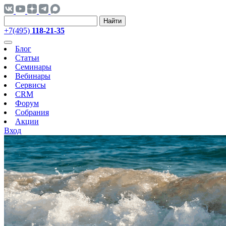
Найти
+7(495)
118-21-35
Блог
Статьи
Семинары
Вебинары
Сервисы
CRM
Форум
Собрания
Акции
Вход