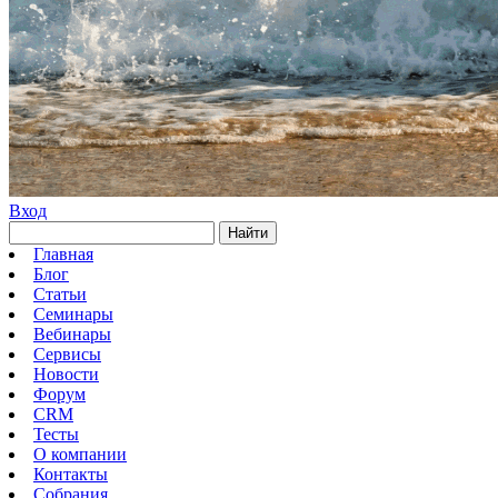
Вход
Найти
Главная
Блог
Статьи
Семинары
Вебинары
Сервисы
Новости
Форум
CRM
Тесты
О компании
Контакты
Собрания