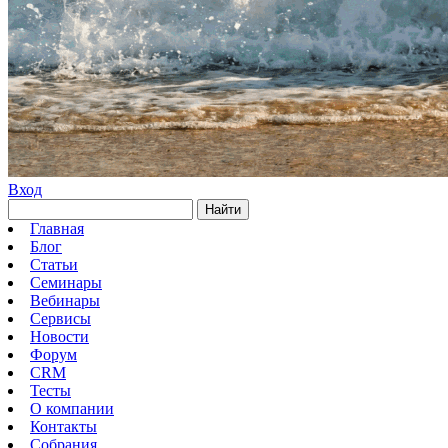
Вход
Найти
Главная
Блог
Статьи
Семинары
Вебинары
Сервисы
Новости
Форум
CRM
Тесты
О компании
Контакты
Собрания