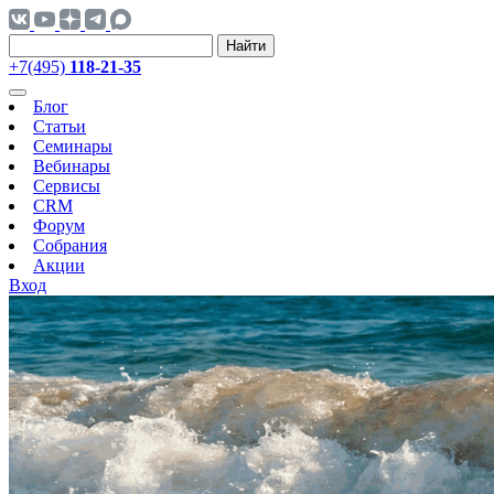
Найти
+7(495)
118-21-35
Блог
Статьи
Семинары
Вебинары
Сервисы
CRM
Форум
Собрания
Акции
Вход