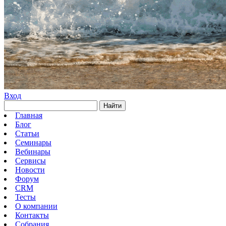
Вход
Найти
Главная
Блог
Статьи
Семинары
Вебинары
Сервисы
Новости
Форум
CRM
Тесты
О компании
Контакты
Собрания