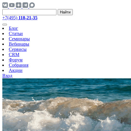
Найти
+7(495)
118-21-35
Блог
Статьи
Семинары
Вебинары
Сервисы
CRM
Форум
Собрания
Акции
Вход