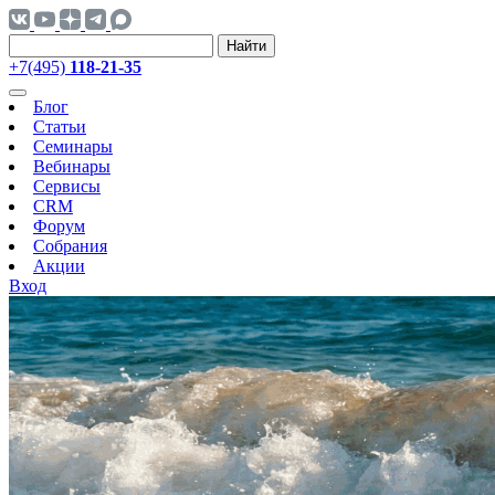
Найти
+7(495)
118-21-35
Блог
Статьи
Семинары
Вебинары
Сервисы
CRM
Форум
Собрания
Акции
Вход