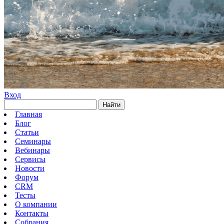
Вход
Найти
Главная
Блог
Статьи
Семинары
Вебинары
Сервисы
Новости
Форум
CRM
Тесты
О компании
Контакты
Собрания