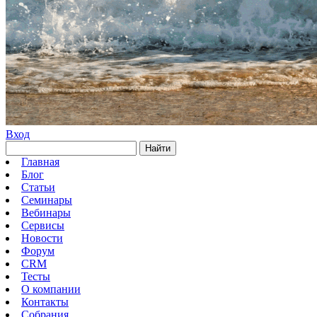
Вход
Найти
Главная
Блог
Статьи
Семинары
Вебинары
Сервисы
Новости
Форум
CRM
Тесты
О компании
Контакты
Собрания