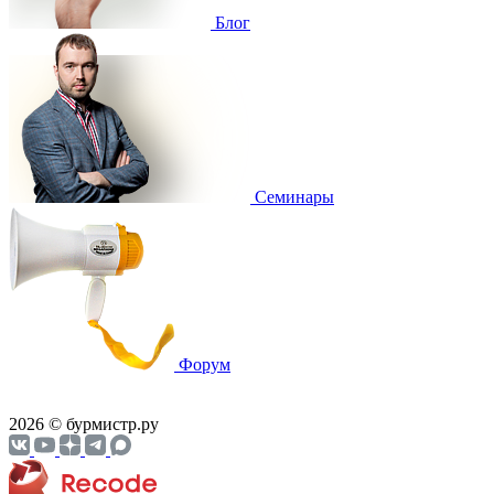
Блог
Cеминары
Форум
2026 © бурмистр.ру