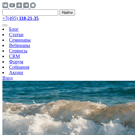
Найти
+7(495)
118-21-35
Блог
Статьи
Семинары
Вебинары
Сервисы
CRM
Форум
Собрания
Акции
Вход