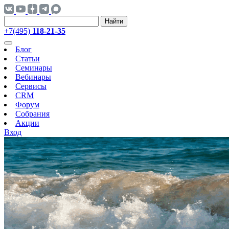
Найти
+7(495)
118-21-35
Блог
Статьи
Семинары
Вебинары
Сервисы
CRM
Форум
Собрания
Акции
Вход