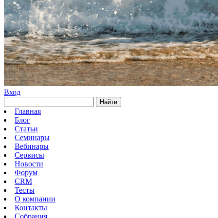
Вход
Найти
Главная
Блог
Статьи
Семинары
Вебинары
Сервисы
Новости
Форум
CRM
Тесты
О компании
Контакты
Собрания