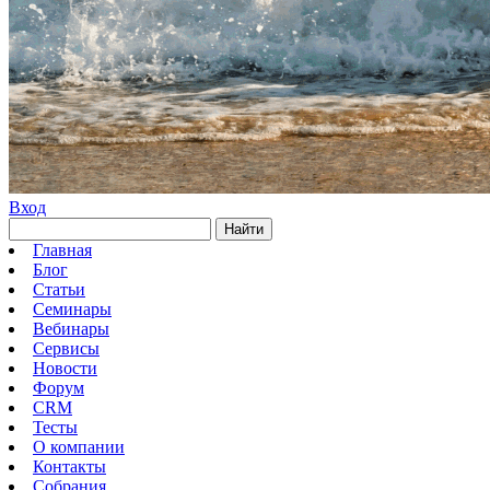
Вход
Найти
Главная
Блог
Статьи
Семинары
Вебинары
Сервисы
Новости
Форум
CRM
Тесты
О компании
Контакты
Собрания