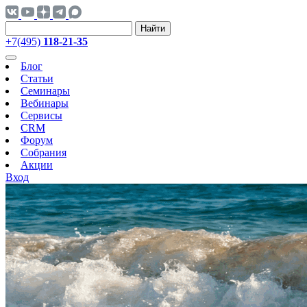
Найти
+7(495)
118-21-35
Блог
Статьи
Семинары
Вебинары
Сервисы
CRM
Форум
Собрания
Акции
Вход