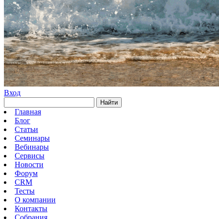
Вход
Найти
Главная
Блог
Статьи
Семинары
Вебинары
Сервисы
Новости
Форум
CRM
Тесты
О компании
Контакты
Собрания