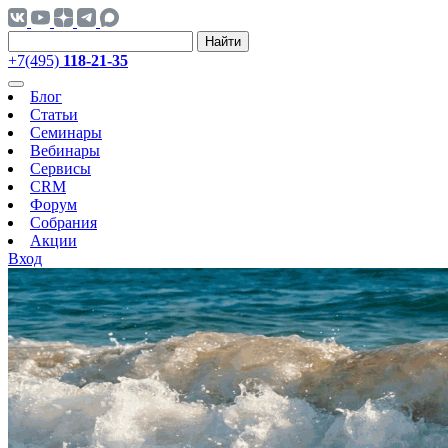
Найти
+7(495)
118-21-35
Блог
Статьи
Семинары
Вебинары
Сервисы
CRM
Форум
Собрания
Акции
Вход