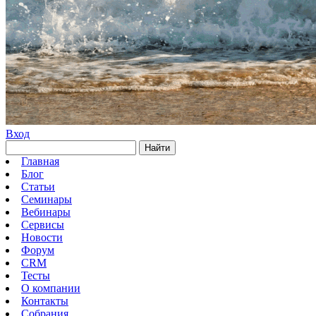
Вход
Найти
Главная
Блог
Статьи
Семинары
Вебинары
Сервисы
Новости
Форум
CRM
Тесты
О компании
Контакты
Собрания