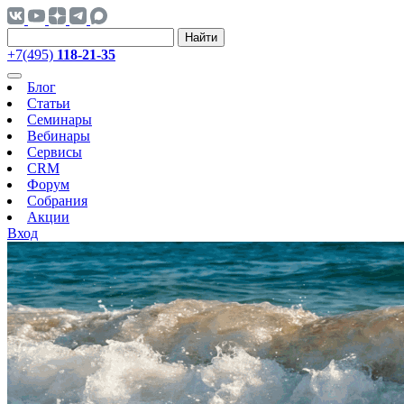
Найти
+7(495)
118-21-35
Блог
Статьи
Семинары
Вебинары
Сервисы
CRM
Форум
Собрания
Акции
Вход