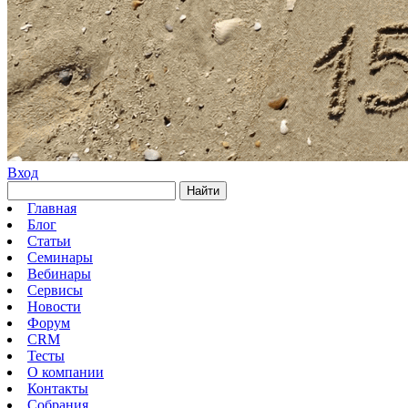
Вход
Найти
Главная
Блог
Статьи
Семинары
Вебинары
Сервисы
Новости
Форум
CRM
Тесты
О компании
Контакты
Собрания