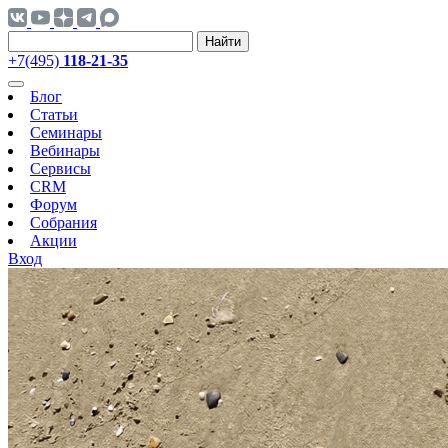
Найти
+7(495)
118-21-35
Блог
Статьи
Семинары
Вебинары
Сервисы
CRM
Форум
Собрания
Акции
Вход