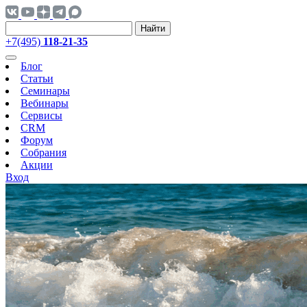
Найти
+7(495)
118-21-35
Блог
Статьи
Семинары
Вебинары
Сервисы
CRM
Форум
Собрания
Акции
Вход