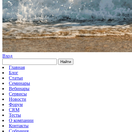
Вход
Найти
Главная
Блог
Статьи
Семинары
Вебинары
Сервисы
Новости
Форум
CRM
Тесты
О компании
Контакты
Собрания