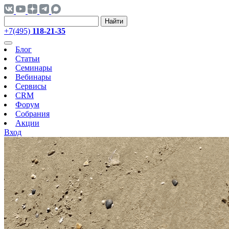
Найти
+7(495)
118-21-35
Блог
Статьи
Семинары
Вебинары
Сервисы
CRM
Форум
Собрания
Акции
Вход