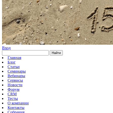
Вход
Найти
Главная
Блог
Статьи
Семинары
Вебинары
Сервисы
Новости
Форум
CRM
Тесты
О компании
Контакты
Собрания