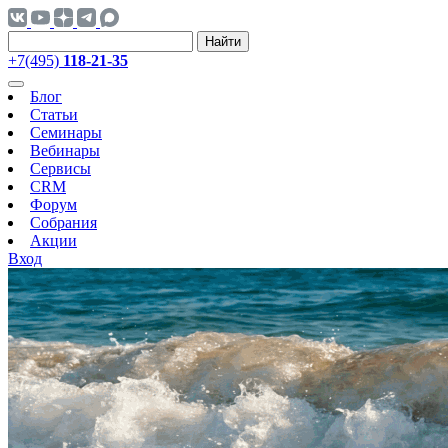
Найти
+7(495)
118-21-35
Блог
Статьи
Семинары
Вебинары
Сервисы
CRM
Форум
Собрания
Акции
Вход