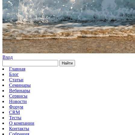
Вход
Найти
Главная
Блог
Статьи
Семинары
Вебинары
Сервисы
Новости
Форум
CRM
Тесты
О компании
Контакты
Собрания