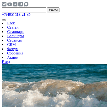
Найти
+7(495)
118-21-35
Блог
Статьи
Семинары
Вебинары
Сервисы
CRM
Форум
Собрания
Акции
Вход