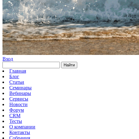
Вход
Найти
Главная
Блог
Статьи
Семинары
Вебинары
Сервисы
Новости
Форум
CRM
Тесты
О компании
Контакты
Собрания