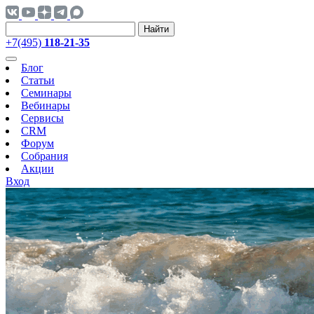
Найти
+7(495)
118-21-35
Блог
Статьи
Семинары
Вебинары
Сервисы
CRM
Форум
Собрания
Акции
Вход