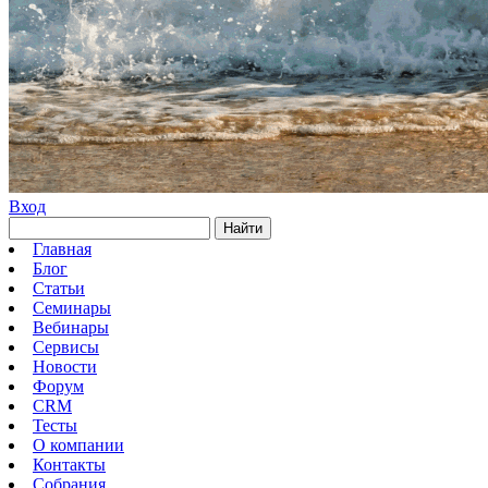
Вход
Найти
Главная
Блог
Статьи
Семинары
Вебинары
Сервисы
Новости
Форум
CRM
Тесты
О компании
Контакты
Собрания