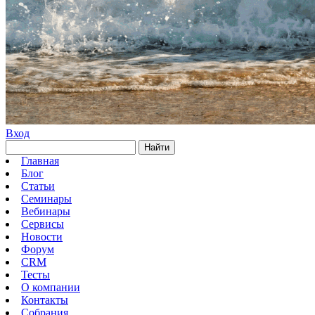
Вход
Найти
Главная
Блог
Статьи
Семинары
Вебинары
Сервисы
Новости
Форум
CRM
Тесты
О компании
Контакты
Собрания