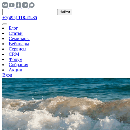
Найти
+7(495)
118-21-35
Блог
Статьи
Семинары
Вебинары
Сервисы
CRM
Форум
Собрания
Акции
Вход