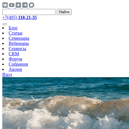
Найти
+7(495)
118-21-35
Блог
Статьи
Семинары
Вебинары
Сервисы
CRM
Форум
Собрания
Акции
Вход