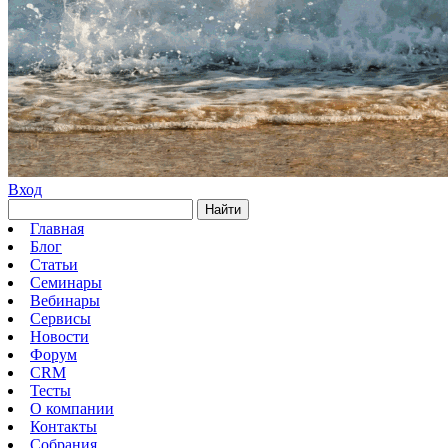
Вход
Найти
Главная
Блог
Статьи
Семинары
Вебинары
Сервисы
Новости
Форум
CRM
Тесты
О компании
Контакты
Собрания