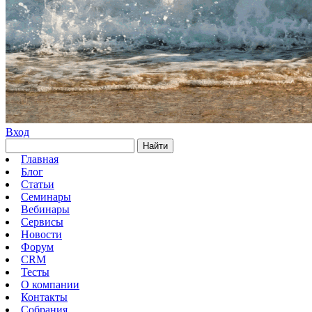
Вход
Найти
Главная
Блог
Статьи
Семинары
Вебинары
Сервисы
Новости
Форум
CRM
Тесты
О компании
Контакты
Собрания