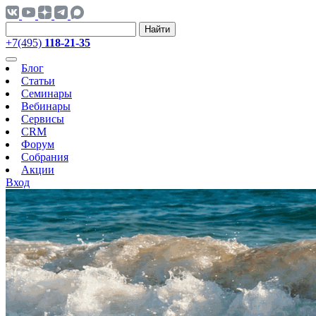
Найти
+7(495)
118-21-35
Блог
Статьи
Семинары
Вебинары
Сервисы
CRM
Форум
Собрания
Акции
Вход