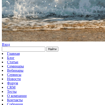
Вход
Найти
Главная
Блог
Статьи
Семинары
Вебинары
Сервисы
Новости
Форум
CRM
Тесты
О компании
Контакты
Собрания