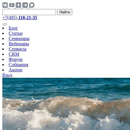
Найти
+7(495)
118-21-35
Блог
Статьи
Семинары
Вебинары
Сервисы
CRM
Форум
Собрания
Акции
Вход