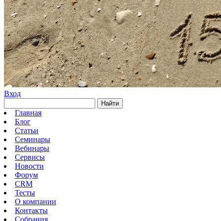
Вход
Найти
Главная
Блог
Статьи
Семинары
Вебинары
Сервисы
Новости
Форум
CRM
Тесты
О компании
Контакты
Собрания