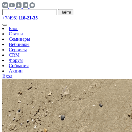
Найти
+7(495)
118-21-35
Блог
Статьи
Семинары
Вебинары
Сервисы
CRM
Форум
Собрания
Акции
Вход