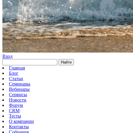
Вход
Найти
Главная
Блог
Статьи
Семинары
Вебинары
Сервисы
Новости
Форум
CRM
Тесты
О компании
Контакты
Собрания