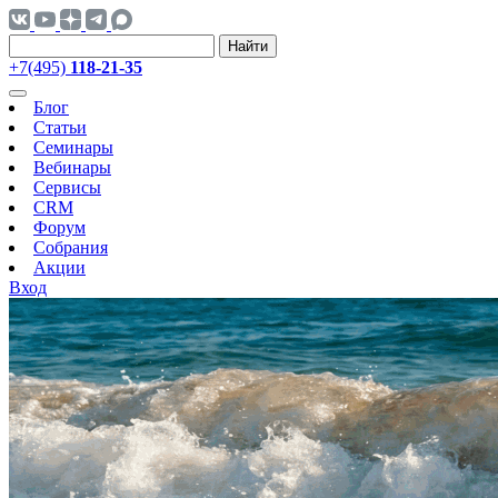
Найти
+7(495)
118-21-35
Блог
Статьи
Семинары
Вебинары
Сервисы
CRM
Форум
Собрания
Акции
Вход