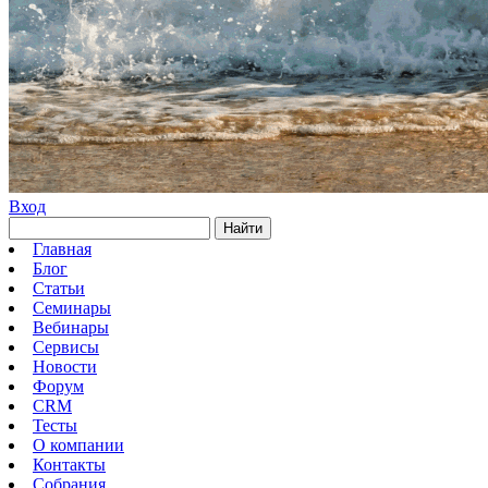
Вход
Найти
Главная
Блог
Статьи
Семинары
Вебинары
Сервисы
Новости
Форум
CRM
Тесты
О компании
Контакты
Собрания