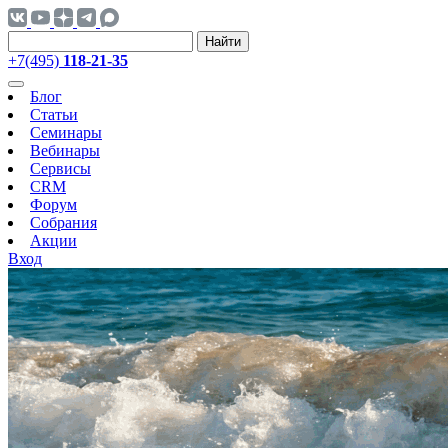
Найти
+7(495)
118-21-35
Блог
Статьи
Семинары
Вебинары
Сервисы
CRM
Форум
Собрания
Акции
Вход